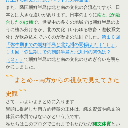
また、隣国朝鮮半島は北と南の文化の合流点ですが、日
本とは大きな違いがあります。日本のように
南と北が融
合したのは稀
で、世界中の多くの地域では朝鮮半島のよ
うに棲み分けるか、北の文化（いわゆる牧畜・遊牧系文
化）が飲み込んでいくのが歴史の法則でした。
第１０回
「弥生期までの朝鮮半島と北九州の関係は？（１）」
、
１１回「弥生期までの朝鮮半島と北九州の関係は？
（２）」
で朝鮮半島の北と南の文化のせめぎ合いを明ら
かにしました。
まとめ～南方からの視点で見えてきた
史観
さて、いよいよまとめに入ります
冒頭に提起した南方的特徴の正体は、縄文資質や縄文的
体質の本質ではないかという点です。
私たちはこのブログでこれまでもたびたび
縄文体質
とい