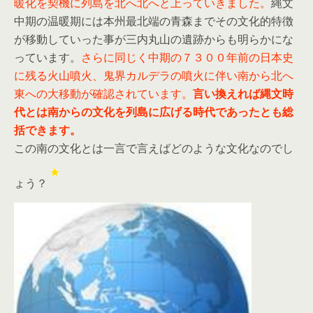
暖化を契機に列島を北へ北へと上っていきました。
縄文
中期の温暖期には本州最北端の青森までその文化的特徴
が移動していった事が三内丸山の遺跡からも明らかにな
っています。
さらに同じく中期の７３００年前の日本史
に残る火山噴火、鬼界カルデラの噴火に伴い南から北へ
東への大移動が確認されています。
言い換えれば縄文時
代とは南からの文化を列島に広げる時代であったとも総
括できます。
この南の文化とは一言で言えばどのような文化なのでし
ょう？