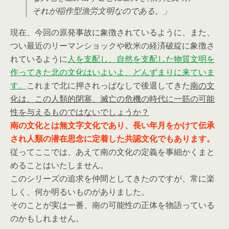
それが稲作型漁労文明なのである。」
現在、今回の原発事故に象徴されているように、また、
つい最近のリーマンショックや欧米の経済破綻に象徴さ
れているように
人を支配し、自然を支配した物質文明を
作ってきた北の文化はいよいよ、どんずまりに来ていま
す。
これまで北に押されっぱなしで後退してきた
南の文
化は、この人類的閉塞、滅亡の危機の時代に一筋の可能
性を与えるものではないでしょうか？
南の文化とは無文字文化であり、長い年月をかけて伝承
され人類の潜在思念に定着した共認文化でもあります。
従ってここでは、あえて南の文化の定義を事細かくまと
めることはいたしません。
このシリーズの追求を仲間としてきたのですが、常に楽
しく、何か明るいものがありました。
そのことが実は一番、南の可能性の正体を物語っている
のかもしれません。