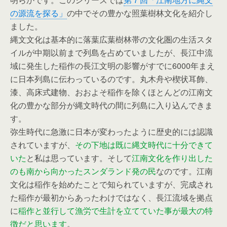
の源流を探る」
の中でその豊かな照葉樹林文化を紹介し
ました。
縄文文化は基本的に落葉広葉樹林帯の文化圏の生活スタ
イルが中期以前まで列島を占めていましたが、長江中流
域に発生した稲作の長江文明の影響がすでに6000年まえ
に日本列島に伝わっているのです。丸木舟や楔状耳飾、
漆、高床式建物、おおよそ稲作を除くほとんどの江南文
化の豊かな部分が縄文時代の間に列島に入り込んできま
す。
弥生時代に急激に日本が変わったように歴史的には認識
されていますが、
その下地は既に縄文時代に十分できて
いた
と私は思っています。そして
江南文化を作り出した
のも南から向かったスンダランド発の民
なのです。江南
文化は稲作を始めたことで知られていますが、完成され
た稲作が最初からあったわけではなく、長江流域を拠点
に
稲作と並行して漁労で生計を立てていた事が最大の特
徴だと思います
。