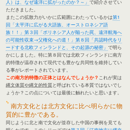
人）は、なぜ遠洋に拡がったのか？～」
で紹介させてい
ただきました。
またこの拡散力がいかに広範囲にわたっているかは
第1
回「太平洋に広がる大語族、オーストロネシア語
族！！」
第３回「ポリネシア人が陥った罠、遠洋航海へ
の可能性収束→父権化への道！」
第８回「共認時代をリ
ードする北欧フィンランドと、その起源の秘密」
で明ら
かにしました。特に第８回では北欧フィンランドに南方
的特徴が温存されて現代でも豊かな共同性を維持してい
る事がレポートされています。
この南方的特徴の正体とはなんでしょうか？
これが実は
縄文体質や縄文的性質
と呼ばれている本質ではないでし
ょうか？この点については最後に触れたいと思います。
南方文化とは北方文化に比べ明らかに物
質的に豊かである。
同じように北と南で文化が並存した中国の事例を見ても
明らかです。このシリーズでは
第７回「江南地方に縄文