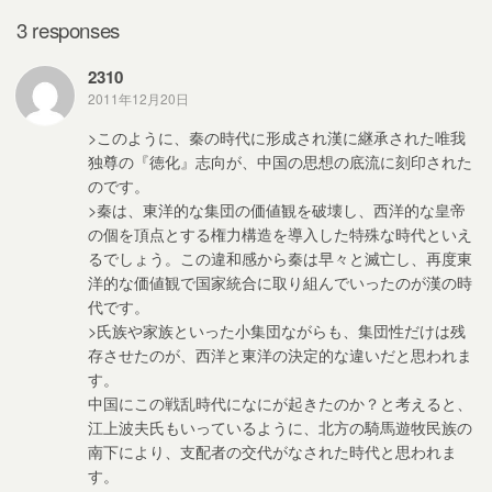
k
3 responses
2310
2011年12月20日
>このように、秦の時代に形成され漢に継承された唯我
独尊の『徳化』志向が、中国の思想の底流に刻印された
のです。
>秦は、東洋的な集団の価値観を破壊し、西洋的な皇帝
の個を頂点とする権力構造を導入した特殊な時代といえ
るでしょう。この違和感から秦は早々と滅亡し、再度東
洋的な価値観で国家統合に取り組んでいったのが漢の時
代です。
>氏族や家族といった小集団ながらも、集団性だけは残
存させたのが、西洋と東洋の決定的な違いだと思われま
す。
中国にこの戦乱時代になにが起きたのか？と考えると、
江上波夫氏もいっているように、北方の騎馬遊牧民族の
南下により、支配者の交代がなされた時代と思われま
す。