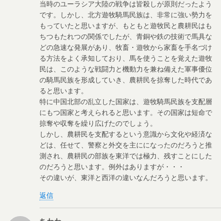
当時のユーラシア大陸の戦争は皆殺しが原則だったよう
です。しかし、北方遊牧騎馬民族は、非常に強い勢力を
もっていたと思いますが、もともと遊牧民と農耕民はも
ちつもたれつの関係でしたが、青銅や鉄の技術で馬具な
どの急速な発展があり、牧畜・遊牧から家畜を手名づけ
る方法をよく承知しており、馬を使うことを覚えた遊牧
民は、このような戦闘力と機動力を兼ね備えた軍事優位
の騎馬民族を形成していき、農耕民を掠奪した時代であ
ると思います。
特に中国北部の乱立した国家は、遊牧騎馬民族を支配層
にもつ国家と考えられると思います。その国家は短命で
掠奪や収奪を繰り広げたのでしょう。
しかし、農耕民を支配するという意識から文化や経済な
どは、任せて、警察と外交を主にになったのだろうと推
測され、農耕民の部族を東洋では極力、残すことにした
のだろうと思います。例外はありますが・・・
その違いが、東洋と西洋の違いなんだろうと思います。
返信
ちわわ