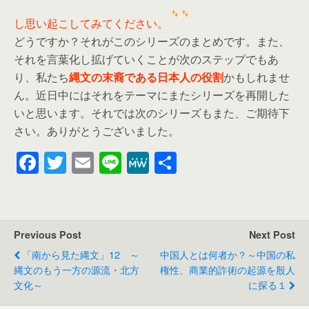
し思い起こしてみてください。
どうですか？それがこのシリーズのまとめです。また、
それを言葉化し拡げていくことが次のステップでもあ
り、私たち
縄文の末裔である日本人の役割
かもしれませ
ん。近日中にはそれをテーマにまたシリーズを再開した
いと思います。それでは次のシリーズもまた、ご期待下
さい。ありがとうございました。
F
T
E
Li
M
共
a
wi
m
n
e
有
c
tt
ail
e
W
e
er
e
Previous Post
Next Post
b
「南から見た縄文」12 ～
中国人とは何者か？～中国の私
o
縄文のもう一方の源流・北方
権性、商業的詐術の起源を殷人
文化～
に探る１
o