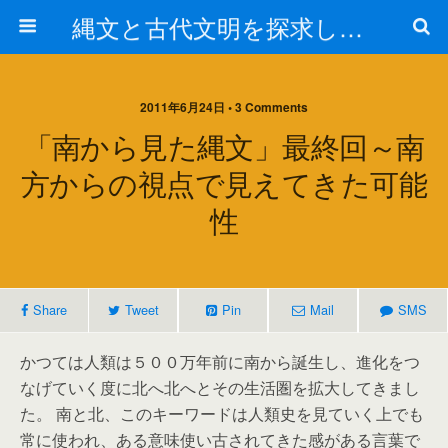
縄文と古代文明を探求しよう！
2011年6月24日 • 3 Comments
「南から見た縄文」最終回～南
方からの視点で見えてきた可能
性
Share
Tweet
Pin
Mail
SMS
かつては人類は５００万年前に南から誕生し、進化をつ
なげていく度に北へ北へとその生活圏を拡大してきまし
た。 南と北、このキーワードは人類史を見ていく上でも
常に使われ、ある意味使い古されてきた感がある言葉で