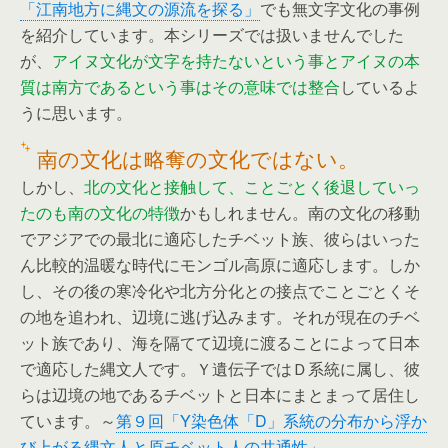
「江南地方に縄文の源流を探る」
でも無文字文化の事例
を紹介しています。本シリーズでは扱いませんでした
が、
アイヌ文化が文字を持たないという事とアイヌの本
質は南方であるという事はその意味では整合
しているよ
うに思います。
南の文化は略奪の文化ではない。
しかし、
北の文化と接触して、ことごとく後退していっ
たのも南の文化の特徴
かもしれません。南の文化の移動
でアジアでの最北に適応したチベット族、彼らはいった
ん比較的温暖な時代にモンゴル高原に適応します。しか
し、その後の寒冷化や北方分化との接点でことごとくそ
の地を追われ、辺境に逃げ込みます。それが現在のチベ
ット族であり、海を隔てて辺境に渡ることによって日本
で適応した縄文人です。Ｙ遺伝子ではＤ系統に属し、彼
らは辺境の地であるチベットと日本にまとまって居住し
ています。～
第９回「Y染色体「D」系統の分布から浮か
び上がる縄文人と原チベット人の共通性」