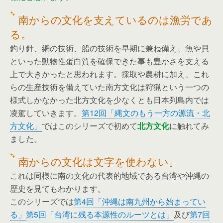
南からの文化を支えているのは漁労であ
る。
釣り針、網の技術、船の技術を早期に兼ね備え、魚や貝
といった動物性蛋白質を確保できた事も豊かさを支える
上で大きかったと思われます。採取や農耕に加え、これ
らの生産技術を備えていた南方文化は狩猟という一つの
様式しかなかった北方文化を少なくとも日本列島内では
凌駕していきます。
第12回「縄文のもう一方の源流・北
方文化」
ではこのシリーズで初めて
北方文化
に触れてみ
ました。
南からの文化は文字を使わない。
これは同様に南の文化の代表的地域である台湾や沖縄の
歴史を見てもわかります。
このシリーズでは
第4回「沖縄は南九州から始まってい
る」
第5回「台湾に残る本源性のルーツとは」
及び
第7回