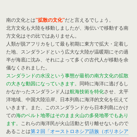
南の文化とは
”拡散の文化”
だと言えるでしょう。
北方文化も大陸を移動しましたが、海伝いで移動する南
方文化はその比ではありません。
人類が脱アフリカをして最も初期に東方で拡大・定着し
た地、スンダランドという広大な大陸が温暖期にその過
半が海底に沈み、それによって多くの古代人が移動を余
儀なくされました。
スンダランドの水没という事態が最初の南方文化の拡散
の大きな動因になっていきます。
同時に海洋に逃げるし
かなかったスンダランド人は
航海技術を特化
させ、太平
洋地域、中国大陸沿岸、日本列島に海洋的文化を伝えて
いきます。また、このスンダランドから日本列島にかけ
ての
海のベルト地帯はそのまま火山の多発地帯でもあり
ます。
これらの海洋民が火山活動と切り離せないもので
あることは
第２回「オーストロネシア語族（ポリネシア