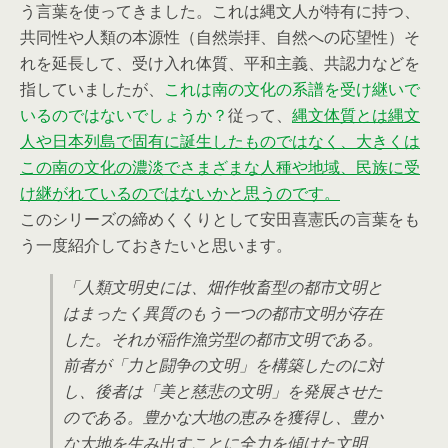
う言葉を使ってきました。これは縄文人が特有に持つ、
共同性や人類の本源性（自然崇拝、自然への応望性）そ
れを延長して、受け入れ体質、平和主義、共認力などを
指していましたが、
これは南の文化の系譜を受け継いで
いるのではないでしょうか？
従って、
縄文体質とは縄文
人や日本列島で固有に誕生したものではなく、大きくは
この南の文化の濃淡でさまざまな人種や地域、民族に受
け継がれているのではないかと思うのです。
このシリーズの締めくくりとして安田喜憲氏の言葉をも
う一度紹介しておきたいと思います。
「人類文明史には、畑作牧畜型の都市文明と
はまったく異質のもう一つの都市文明が存在
した。それが稲作漁労型の都市文明である。
前者が「力と闘争の文明」を構築したのに対
し、後者は「美と慈悲の文明」を発展させた
のである。豊かな大地の恵みを獲得し、豊か
な大地を生み出すことに全力を傾けた文明、