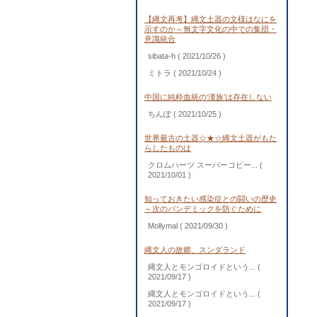
【縄文再考】縄文土器の文様はなにを
示すのか～無文字文化の中での集団・
意識統合
sibata-h
( 2021/10/26 )
ミトラ
( 2021/10/24 )
中国に純粋血統の‘漢族’は存在しない
ちんぽ
( 2021/10/25 )
世界最古の土器☆★☆縄文土器がもた
らしたものは
クロムハーツ スーパーコピー...
(
2021/10/01 )
知っておきたい感染症との闘いの歴史
～次のパンデミックを防ぐために
Mollymal
( 2021/09/30 )
縄文人の故郷、スンダランド
縄文人とモンゴロイドという...
(
2021/09/17 )
縄文人とモンゴロイドという...
(
2021/09/17 )