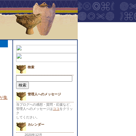
検索
検
索:
管理人へのメッセージ
が集
当ブログへの感想・質問・応援など、
管理人へのメッセージは
ココ
をクリッ
ク
してください。
カレンダー
2020年12月