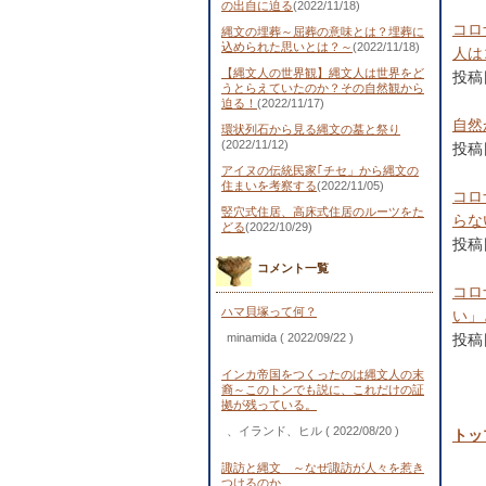
の出自に迫る
(2022/11/18)
コロ
縄文の埋葬～屈葬の意味とは？埋葬に
込められた思いとは？～
(2022/11/18)
人は
【縄文人の世界観】縄文人は世界をど
投稿日
うとらえていたのか？その自然観から
迫る！
(2022/11/17)
自然
環状列石から見る縄文の墓と祭り
(2022/11/12)
投稿日
アイヌの伝統民家｢チセ」から縄文の
住まいを考察する
(2022/11/05)
コロ
竪穴式住居、高床式住居のルーツをた
らな
どる
(2022/10/29)
投稿日
コメント一覧
コロ
ハマ貝塚って何？
い」
minamida
( 2022/09/22 )
投稿日
インカ帝国をつくったのは縄文人の末
裔～このトンでも説に、これだけの証
拠が残っている。
、イランド、ヒル
( 2022/08/20 )
トッ
諏訪と縄文 ～なぜ諏訪が人々を惹き
つけるのか