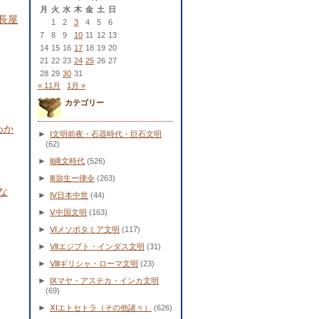
月
火
水
木
金
土
日
長屋
1
2
3
4
5
6
7
8
9
10
11
12
13
14
15
16
17
18
19
20
21
22
23
24
25
26
27
28
29
30
31
« 11月
1月 »
カテゴリー
わか
►
Ⅰ文明前夜・石器時代・巨石文明
(62)
►
Ⅱ縄文時代
(526)
►
Ⅲ弥生ー律令
(263)
な
►
Ⅳ日本中世
(44)
►
Ⅴ中国文明
(163)
►
Ⅵメソポタミア文明
(117)
►
Ⅶエジプト・インダス文明
(31)
►
Ⅷギリシャ・ローマ文明
(23)
►
Ⅸマヤ・アステカ・インカ文明
(69)
►
ⅩⅠエトセトラ（その他諸々）
(626)