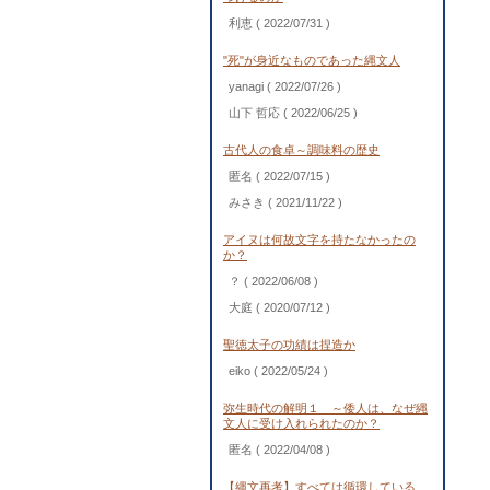
利恵
( 2022/07/31 )
"死"が身近なものであった縄文人
yanagi
( 2022/07/26 )
山下 哲応
( 2022/06/25 )
古代人の食卓～調味料の歴史
匿名
( 2022/07/15 )
みさき
( 2021/11/22 )
アイヌは何故文字を持たなかったの
か？
？
( 2022/06/08 )
大庭
( 2020/07/12 )
聖徳太子の功績は捏造か
eiko
( 2022/05/24 )
弥生時代の解明１ ～倭人は、なぜ縄
文人に受け入れられたのか？
匿名
( 2022/04/08 )
【縄文再考】すべては循環している