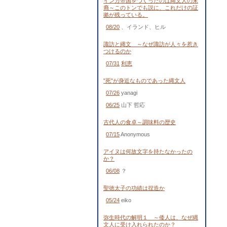
インカ帝国をつくったのは縄文人の末
裔～このトンでも説に、これだけの証
拠が残っている。
08/20
、イランド、ヒル
諏訪と縄文 ～なぜ諏訪が人々を惹き
つけるのか
07/31
利恵
"死"が身近なものであった縄文人
07/26
yanagi
06/25
山下 哲応
古代人の食卓～調味料の歴史
07/15
Anonymous
アイヌは何故文字を持たなかったの
か？
06/08
？
聖徳太子の功績は捏造か
05/24
eiko
弥生時代の解明１ ～倭人は、なぜ縄
文人に受け入れられたのか？