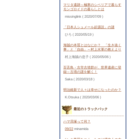
マリタ遺跡～極寒のシベリアで暮らす
モンゴロイドの暮らしとは
missinglink
( 2020/07/09 )
「日本人シュメール起源説」の謎
ひろ
( 2020/05/19 )
海賊の本質とはなにか？ 「生き抜く
事」と「自由」～村上水軍の教えより
村上海賊の息子
( 2020/05/06 )
百舌鳥・古市古墳群が、世界遺産に登
録～古墳の謎を解く！
Saka
( 2020/03/18 )
明治維新で人々は幸せになったのか？
K.Otsuka
( 2020/03/06 )
最近のトラックバック
ハマ貝塚って何？
09/22
minamida