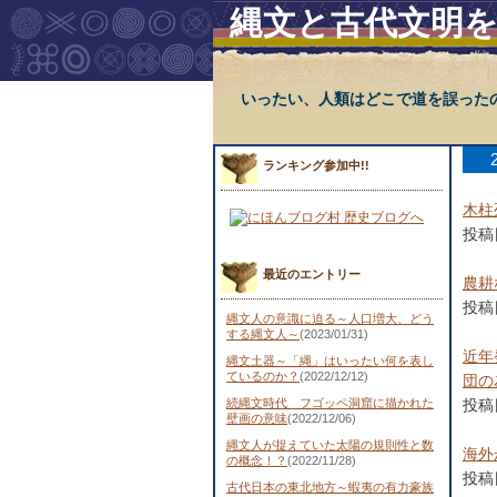
縄文と古代文明
いったい、人類はどこで道を誤った
ランキング参加中!!
木柱
投稿日
最近のエントリー
農耕
投稿日
縄文人の意識に迫る～人口増大、どう
する縄文人～
(2023/01/31)
近年
縄文土器～「縄」はいったい何を表し
ているのか？
(2022/12/12)
団の
続縄文時代 フゴッペ洞窟に描かれた
投稿日
壁画の意味
(2022/12/06)
縄文人が捉えていた太陽の規則性と数
海外
の概念！？
(2022/11/28)
投稿日
古代日本の東北地方～蝦夷の有力豪族