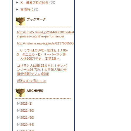
►
Ⅹ 優良ブログ紹介
(58)
►
古墳時代
(5)
ブックマーク
http://cms2x.wired.jp/2014/08/20/meditation-
improves-cognitive-performance/
http://matome.naver.jp/odai/2137688505443481701
いつでもLOUPE＜地球セミナ95-
3 ダニエル・E・リーバーマン著
「人体600万年史」[1]第3章＞
ゴリラと人は98.25％同じ！チンパ
ンジーは98.73％！大型類人猿の全
遺伝情報(ゲノム)解析!
感謝の心を育むには
ARCHIVES
[+]
2023
(1)
[+]
2022
(80)
[+]
2021
(90)
[+]
2020
(64)