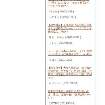
～”死者”は”生者”と、そして集団の中
で共に生き続ける～
hanada
( 2022/01/11 )
トモタカ
( 2022/01/05 )
【縄文再考】全国各地にある竪穴住居
は北方適応住居だった。シベリアから
技術流入したか？
縄文 中の人
( 2022/01/11 )
ミトラ
( 2022/01/10 )
シリーズ「日本人の起源」（４） 縄文
人はどのように形成されていったのか
ツヨシ
( 2021/12/22 )
【縄文再考】大陸と縄文②～日本海の
海流に乗って大陸から文化が届き、列
島産・黒曜石は海を渡って大陸に広が
った
レインボー
( 2021/12/18 )
縄文時代再考：縄文に稲作が無いの
は、政治、徴税が無い=国家が無いか
ら！
JA7TDO
( 2021/11/28 )