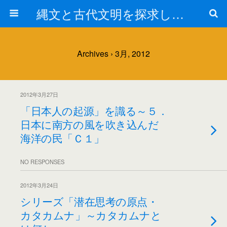
縄文と古代文明を探求しよう！
Archives › 3月, 2012
2012年3月27日
「日本人の起源」を識る～５．
日本に南方の風を吹き込んだ
海洋の民「Ｃ１」
NO RESPONSES
2012年3月24日
シリーズ「潜在思考の原点・
カタカムナ」～カタカムナと