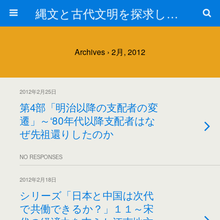
縄文と古代文明を探求しよう！
Archives › 2月, 2012
2012年2月25日
第4部「明治以降の支配者の変
遷」～‘80年代以降支配者はな
ぜ先祖還りしたのか
NO RESPONSES
2012年2月18日
シリーズ「日本と中国は次代
で共働できるか？」１１～宋