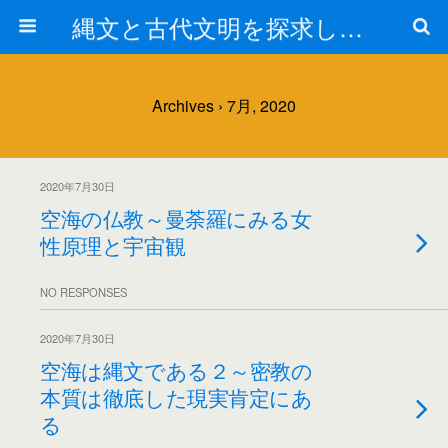
縄文と古代文明を探求しよう！
Archives › 7月, 2020
2020年7月30日
空海の仏教～曼荼羅にみる女
性原理と宇宙観
NO RESPONSES
2020年7月30日
空海は縄文である２～密教の
本質は徹底した現実肯定にあ
る