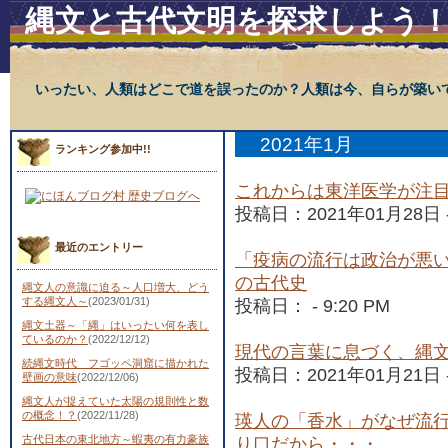
縄文と古代文明を探求しよう
いったい、人類はどこで道を誤ったのか？人類は今、自らが築い
2021年1月
ランキング参加中!!
これからは東洋医学が注
投稿日：2021年01月28日 - 
最近のエントリー
「疫病の流行は政治が悪
の古代史
縄文人の意識に迫る～人口増大、どう
する縄文人～
(2023/01/31)
投稿日： - 9:20 PM
縄文土器～「縄」はいったい何を表し
ているのか？
(2022/12/12)
現代の言葉に息づく、縄
続縄文時代 フゴッペ洞窟に描かれた
投稿日：2021年01月21日 - 
壁画の意味
(2022/12/06)
縄文人が捉えていた太陽の規則性と数
の概念！？
(2022/11/28)
瑛人の「香水」がなぜ流
古代日本の東北地方～蝦夷の有力豪族
り口だから・・・。