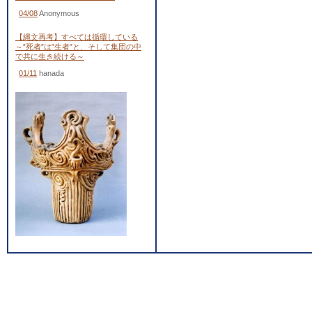
04/08
Anonymous
【縄文再考】すべては循環している
～”死者”は”生者”と、そして集団の中
で共に生き続ける～
01/11
hanada