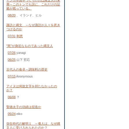
インカ帝国をつくったのは縄文人の末
裔～このトンでも説に、これだけの証
拠が残っている。
08/20
、イランド、ヒル
諏訪と縄文 ～なぜ諏訪が人々を惹き
つけるのか
07/31
利恵
"死"が身近なものであった縄文人
07/26
yanagi
06/25
山下 哲応
古代人の食卓～調味料の歴史
07/15
Anonymous
アイヌは何故文字を持たなかったの
か？
06/08
？
聖徳太子の功績は捏造か
05/24
eiko
弥生時代の解明１ ～倭人は、なぜ縄
文人に受け入れられたのか？