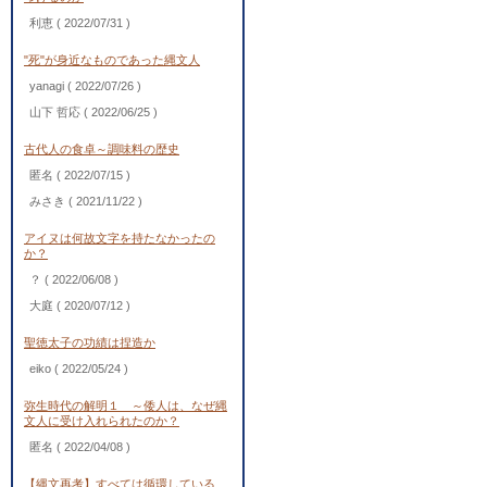
利恵
( 2022/07/31 )
"死"が身近なものであった縄文人
yanagi
( 2022/07/26 )
山下 哲応
( 2022/06/25 )
古代人の食卓～調味料の歴史
匿名
( 2022/07/15 )
みさき
( 2021/11/22 )
アイヌは何故文字を持たなかったの
か？
？
( 2022/06/08 )
大庭
( 2020/07/12 )
聖徳太子の功績は捏造か
eiko
( 2022/05/24 )
弥生時代の解明１ ～倭人は、なぜ縄
文人に受け入れられたのか？
匿名
( 2022/04/08 )
【縄文再考】すべては循環している