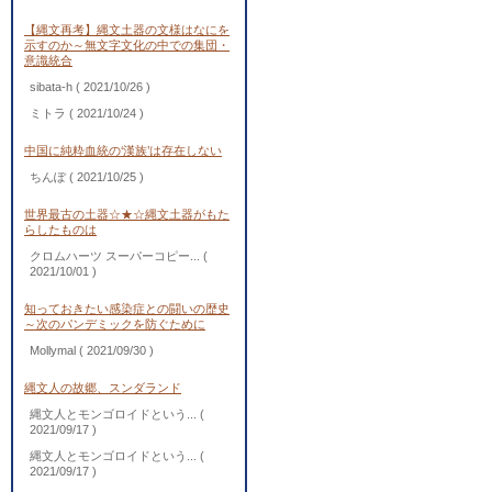
【縄文再考】縄文土器の文様はなにを
示すのか～無文字文化の中での集団・
意識統合
sibata-h
( 2021/10/26 )
ミトラ
( 2021/10/24 )
中国に純粋血統の‘漢族’は存在しない
ちんぽ
( 2021/10/25 )
世界最古の土器☆★☆縄文土器がもた
らしたものは
クロムハーツ スーパーコピー...
(
2021/10/01 )
知っておきたい感染症との闘いの歴史
～次のパンデミックを防ぐために
Mollymal
( 2021/09/30 )
縄文人の故郷、スンダランド
縄文人とモンゴロイドという...
(
2021/09/17 )
縄文人とモンゴロイドという...
(
2021/09/17 )