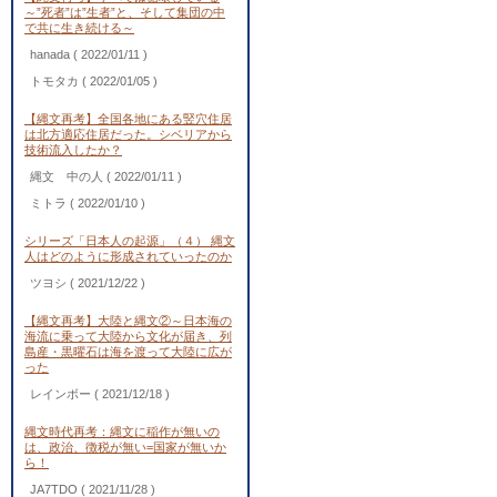
～”死者”は”生者”と、そして集団の中
で共に生き続ける～
hanada
( 2022/01/11 )
トモタカ
( 2022/01/05 )
【縄文再考】全国各地にある竪穴住居
は北方適応住居だった。シベリアから
技術流入したか？
縄文 中の人
( 2022/01/11 )
ミトラ
( 2022/01/10 )
シリーズ「日本人の起源」（４） 縄文
人はどのように形成されていったのか
ツヨシ
( 2021/12/22 )
【縄文再考】大陸と縄文②～日本海の
海流に乗って大陸から文化が届き、列
島産・黒曜石は海を渡って大陸に広が
った
レインボー
( 2021/12/18 )
縄文時代再考：縄文に稲作が無いの
は、政治、徴税が無い=国家が無いか
ら！
JA7TDO
( 2021/11/28 )