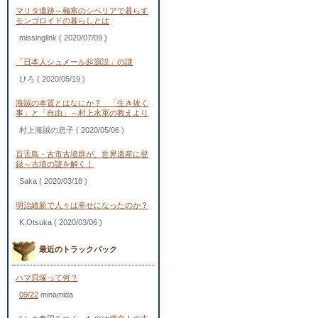
マリタ遺跡～極寒のシベリアで暮らす
モンゴロイドの暮らしとは
missinglink
( 2020/07/09 )
「日本人シュメール起源説」の謎
ひろ
( 2020/05/19 )
海賊の本質とはなにか？ 「生き抜く
事」と「自由」～村上水軍の教えより
村上海賊の息子
( 2020/05/06 )
百舌鳥・古市古墳群が、世界遺産に登
録～古墳の謎を解く！
Saka
( 2020/03/18 )
明治維新で人々は幸せになったのか？
K.Otsuka
( 2020/03/06 )
最近のトラックバック
ハマ貝塚って何？
09/22
minamida