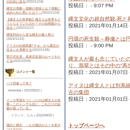
の出自に迫る
(2022/11/18)
投稿日： - 9:07 PM
縄文の埋葬～屈葬の意味とは？埋葬に
込められた思いとは？～
(2022/11/18)
縄文文化の超自然観-死と
【縄文人の世界観】縄文人は世界をど
うとらえていたのか？その自然観から
投稿日：2021年01月14日 - 
迫る！
(2022/11/17)
環状列石から見る縄文の墓と祭り
円環の死生観～葬儀とは
(2022/11/12)
投稿日： - 9:00 PM
アイヌの伝統民家｢チセ」から縄文の
住まいを考察する
(2022/11/05)
竪穴式住居、高床式住居のルーツをた
縄文人が最も念じていた
どる
(2022/10/29)
り、翡翠とはその中の”再
投稿日：2021年01月07日 - 
コメント一覧
ハマ貝塚って何？
アイヌは縄文人とは別系
minamida
( 2022/09/22 )
古の集団
投稿日：2021年01月01日 - 
インカ帝国をつくったのは縄文人の末
裔～このトンでも説に、これだけの証
拠が残っている。
、イランド、ヒル
( 2022/08/20 )
トップページへ
諏訪と縄文 ～なぜ諏訪が人々を惹き
つけるのか