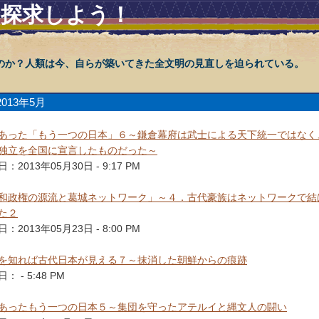
を探求しよう！
のか？人類は今、自らが築いてきた全文明の見直しを迫られている。
2013年5月
あった「もう一つの日本」６～鎌倉幕府は武士による天下統一ではなく
独立を全国に宣言したものだった～
：2013年05月30日 - 9:17 PM
和政権の源流と葛城ネットワーク」～４．古代豪族はネットワークで結
た２
：2013年05月23日 - 8:00 PM
を知れば古代日本が見える７～抹消した朝鮮からの痕跡
： - 5:48 PM
あったもう一つの日本５～集団を守ったアテルイと縄文人の闘い