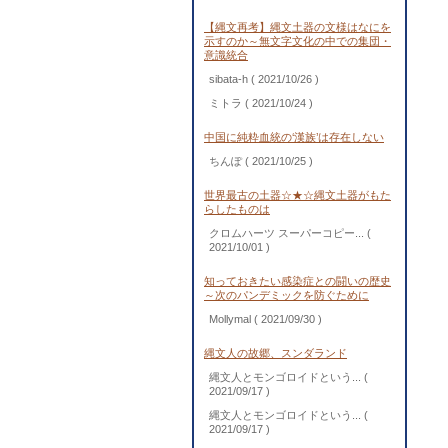
【縄文再考】縄文土器の文様はなにを
示すのか～無文字文化の中での集団・
意識統合
sibata-h
( 2021/10/26 )
ミトラ
( 2021/10/24 )
中国に純粋血統の‘漢族’は存在しない
ちんぽ
( 2021/10/25 )
世界最古の土器☆★☆縄文土器がもた
らしたものは
クロムハーツ スーパーコピー...
(
2021/10/01 )
知っておきたい感染症との闘いの歴史
～次のパンデミックを防ぐために
Mollymal
( 2021/09/30 )
縄文人の故郷、スンダランド
縄文人とモンゴロイドという...
(
2021/09/17 )
縄文人とモンゴロイドという...
(
2021/09/17 )