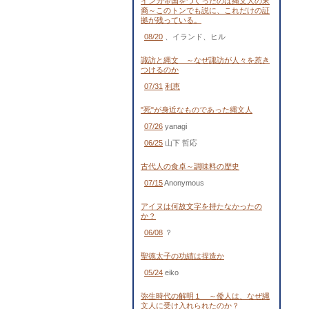
インカ帝国をつくったのは縄文人の末
裔～このトンでも説に、これだけの証
拠が残っている。
08/20
、イランド、ヒル
諏訪と縄文 ～なぜ諏訪が人々を惹き
つけるのか
07/31
利恵
"死"が身近なものであった縄文人
07/26
yanagi
06/25
山下 哲応
古代人の食卓～調味料の歴史
07/15
Anonymous
アイヌは何故文字を持たなかったの
か？
06/08
？
聖徳太子の功績は捏造か
05/24
eiko
弥生時代の解明１ ～倭人は、なぜ縄
文人に受け入れられたのか？