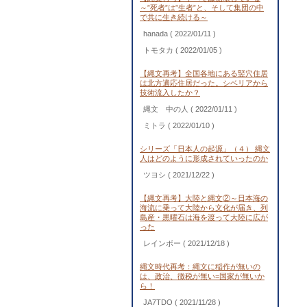
～”死者”は”生者”と、そして集団の中
で共に生き続ける～
hanada
( 2022/01/11 )
トモタカ
( 2022/01/05 )
【縄文再考】全国各地にある竪穴住居
は北方適応住居だった。シベリアから
技術流入したか？
縄文 中の人
( 2022/01/11 )
ミトラ
( 2022/01/10 )
シリーズ「日本人の起源」（４） 縄文
人はどのように形成されていったのか
ツヨシ
( 2021/12/22 )
【縄文再考】大陸と縄文②～日本海の
海流に乗って大陸から文化が届き、列
島産・黒曜石は海を渡って大陸に広が
った
レインボー
( 2021/12/18 )
縄文時代再考：縄文に稲作が無いの
は、政治、徴税が無い=国家が無いか
ら！
JA7TDO
( 2021/11/28 )