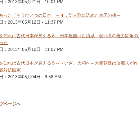
：2013年05月21日 - 10:01 PM
あった「もうひとつの日本」～４．防人歌に込めた東国の魂～
：2013年05月12日 - 11:37 PM
を知れば古代日本が見える６～日本建国は百済系―伽耶系の権力闘争の
った
：2013年05月10日 - 11:07 PM
を知れば古代日本が見える５～～いざ、大和へ～大和朝廷は伽耶人が作
麗対抗国家
：2013年05月04日 - 9:58 AM
プページへ