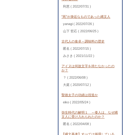
利恵
( 2022/07/31 )
"死"が身近なものであった縄文人
yanagi
( 2022/07/26 )
山下 哲応
( 2022/06/25 )
古代人の食卓～調味料の歴史
匿名
( 2022/07/15 )
みさき
( 2021/11/22 )
アイヌは何故文字を持たなかったの
か？
？
( 2022/06/08 )
大庭
( 2020/07/12 )
聖徳太子の功績は捏造か
eiko
( 2022/05/24 )
弥生時代の解明１ ～倭人は、なぜ縄
文人に受け入れられたのか？
匿名
( 2022/04/08 )
【縄文再考】すべては循環している