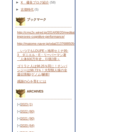
►
Ⅹ 優良ブログ紹介
(58)
►
古墳時代
(5)
ブックマーク
http://cms2x.wired.jp/2014/08/20/meditation-
improves-cognitive-performance/
http://matome.naver.jp/odai/2137688505443481701
いつでもLOUPE＜地球セミナ95-
3 ダニエル・E・リーバーマン著
「人体600万年史」[1]第3章＞
ゴリラと人は98.25％同じ！チンパ
ンジーは98.73％！大型類人猿の全
遺伝情報(ゲノム)解析!
感謝の心を育むには
ARCHIVES
[+]
2023
(1)
[+]
2022
(80)
[+]
2021
(90)
[+]
2020
(64)