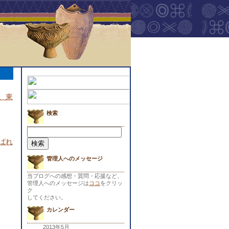
、東
検索
検
索:
ばれ
管理人へのメッセージ
当ブログへの感想・質問・応援など、
管理人へのメッセージは
ココ
をクリッ
ク
してください。
カレンダー
2013年5月