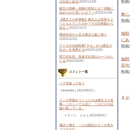
投稿日
の出自に迫る
(2022/11/18)
縄文の埋葬～屈葬の意味とは？埋葬に
込められた思いとは？～
(2022/11/18)
東に
【縄文人の世界観】縄文人は世界をど
投稿日
うとらえていたのか？その自然観から
迫る！
(2022/11/17)
伽耶
環状列石から見る縄文の墓と祭り
(2022/11/12)
にあ
アイヌの伝統民家｢チセ」から縄文の
投稿日
住まいを考察する
(2022/11/05)
竪穴式住居、高床式住居のルーツをた
伽耶
どる
(2022/10/29)
高句
投稿日
コメント一覧
ハマ貝塚って何？
minamida
( 2022/09/22 )
トッ
インカ帝国をつくったのは縄文人の末
裔～このトンでも説に、これだけの証
拠が残っている。
、イランド、ヒル
( 2022/08/20 )
諏訪と縄文 ～なぜ諏訪が人々を惹き
つけるのか