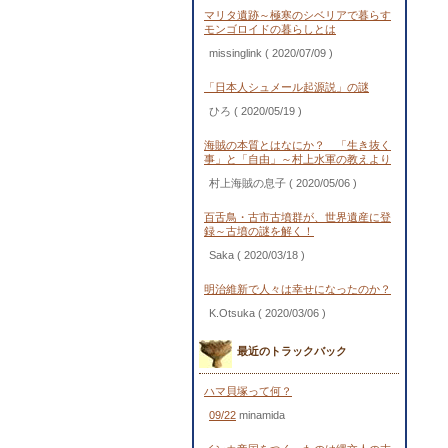
マリタ遺跡～極寒のシベリアで暮らす
モンゴロイドの暮らしとは
missinglink
( 2020/07/09 )
「日本人シュメール起源説」の謎
ひろ
( 2020/05/19 )
海賊の本質とはなにか？ 「生き抜く
事」と「自由」～村上水軍の教えより
村上海賊の息子
( 2020/05/06 )
百舌鳥・古市古墳群が、世界遺産に登
録～古墳の謎を解く！
Saka
( 2020/03/18 )
明治維新で人々は幸せになったのか？
K.Otsuka
( 2020/03/06 )
最近のトラックバック
ハマ貝塚って何？
09/22
minamida