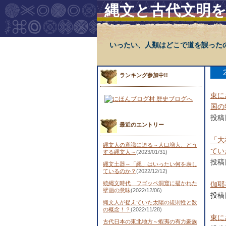
縄文と古代文明
いったい、人類はどこで道を誤った
ランキング参加中!!
東に
国の
投稿日
最近のエントリー
「大
縄文人の意識に迫る～人口増大、どう
てい
する縄文人～
(2023/01/31)
投稿日
縄文土器～「縄」はいったい何を表し
ているのか？
(2022/12/12)
続縄文時代 フゴッペ洞窟に描かれた
伽耶
壁画の意味
(2022/12/06)
投稿日
縄文人が捉えていた太陽の規則性と数
の概念！？
(2022/11/28)
東に
古代日本の東北地方～蝦夷の有力豪族