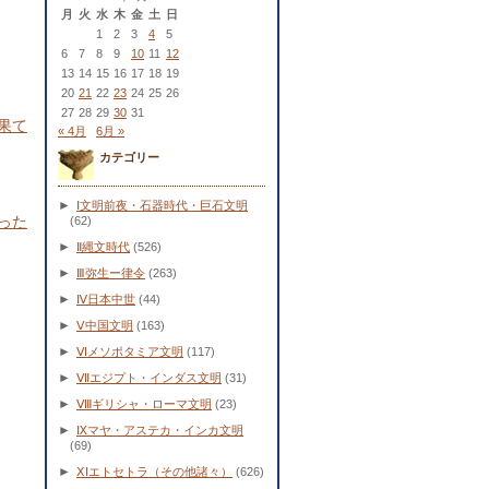
月
火
水
木
金
土
日
1
2
3
4
5
6
7
8
9
10
11
12
13
14
15
16
17
18
19
20
21
22
23
24
25
26
27
28
29
30
31
果て
« 4月
6月 »
カテゴリー
►
Ⅰ文明前夜・石器時代・巨石文明
った
(62)
►
Ⅱ縄文時代
(526)
►
Ⅲ弥生ー律令
(263)
►
Ⅳ日本中世
(44)
►
Ⅴ中国文明
(163)
►
Ⅵメソポタミア文明
(117)
►
Ⅶエジプト・インダス文明
(31)
►
Ⅷギリシャ・ローマ文明
(23)
►
Ⅸマヤ・アステカ・インカ文明
(69)
►
ⅩⅠエトセトラ（その他諸々）
(626)