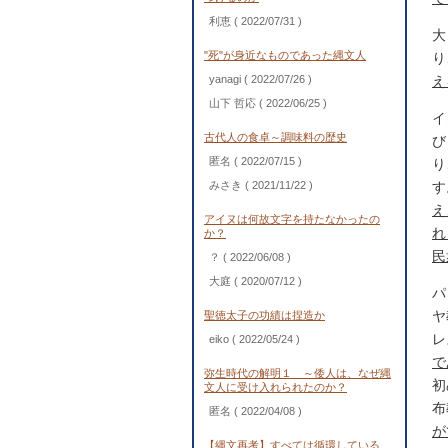
利恵
( 2022/07/31 )
大
"死"が身近なものであった縄文人
り
yanagi
( 2022/07/26 )
え
山下 哲応
( 2022/06/25 )
イ
古代人の食卓～調味料の歴史
び
匿名
( 2022/07/15 )
り
みさき
( 2021/11/22 )
す
え
アイヌは何故文字を持たなかったの
れ
か？
民
？
( 2022/06/08 )
大庭
( 2020/07/12 )
パ
ヤ
聖徳太子の功績は捏造か
レ
eiko
( 2022/05/24 )
で
弥生時代の解明１ ～倭人は、なぜ縄
初
文人に受け入れられたのか？
布
匿名
( 2022/04/08 )
が
【縄文再考】すべては循環している