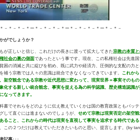
＊－＊－＊－＊ー＊－＊－＊－＊ー＊－＊－＊－＊ー＊－＊－
かがでしょうか？
もが正しいと信じ、これだけの長きに渡って拡大してきた
宗教の本質と
権社会の裏の側面
であったという事です。現在、この私権社会は先進国
貧困の消滅と共に綻びを初め、既に武力や経済力、圧倒的な支配の力と
を補う宗教では人々の意識は統合できなくなってきています。
これから
、架空観念である宗教や近代思想に変わって、現実世界＝事実そのもの
象化する新しい統合観念、事実を捉える為の科学認識、歴史構造認識が
になってきます。
科書でそれらをどのように伝え教えていくかは国の教育政策ともバッテ
グして直ぐには進まないのでしょうが、
せめて宗教は現実否定の架空観
あること、これからの時代は現実を直視して事実を追求する時代である
、この２つだけは教えていただきたいものと思い、提言します。(by tan
考記事↓↓↓