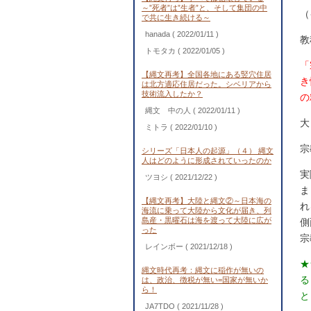
～”死者”は”生者”と、そして集団の中
（
で共に生き続ける～
hanada
( 2022/01/11 )
教
トモタカ
( 2022/01/05 )
「
【縄文再考】全国各地にある竪穴住居
き
は北方適応住居だった。シベリアから
技術流入したか？
の
縄文 中の人
( 2022/01/11 )
大
ミトラ
( 2022/01/10 )
宗
シリーズ「日本人の起源」（４） 縄文
人はどのように形成されていったのか
実
ツヨシ
( 2021/12/22 )
ま
【縄文再考】大陸と縄文②～日本海の
れ
海流に乗って大陸から文化が届き、列
島産・黒曜石は海を渡って大陸に広が
側
った
宗
レインボー
( 2021/12/18 )
★
縄文時代再考：縄文に稲作が無いの
る
は、政治、徴税が無い=国家が無いか
ら！
と
JA7TDO
( 2021/11/28 )