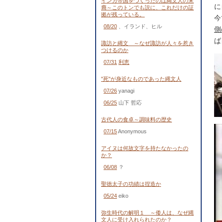
インカ帝国をつくったのは縄文人の末
に
裔～このトンでも説に、これだけの証
拠が残っている。
今
08/20
、イランド、ヒル
側
ば
諏訪と縄文 ～なぜ諏訪が人々を惹き
つけるのか
07/31
利恵
"死"が身近なものであった縄文人
07/26
yanagi
06/25
山下 哲応
古代人の食卓～調味料の歴史
07/15
Anonymous
アイヌは何故文字を持たなかったの
か？
06/08
？
聖徳太子の功績は捏造か
05/24
eiko
弥生時代の解明１ ～倭人は、なぜ縄
文人に受け入れられたのか？