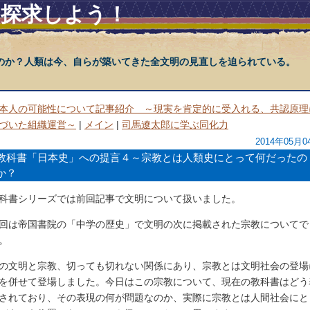
を探求しよう！
のか？人類は今、自らが築いてきた全文明の見直しを迫られている。
本人の可能性について記事紹介 ～現実を肯定的に受入れる、共認原理
づいた組織運営～
|
メイン
|
司馬遼太郎に学ぶ同化力
2014年05月0
教科書「日本史」への提言４～宗教とは人類史にとって何だったの
か？
科書シリーズでは前回記事で文明について扱いました。
回は帝国書院の「中学の歴史」で文明の次に掲載された宗教についてで
。
の文明と宗教、切っても切れない関係にあり、宗教とは文明社会の登場
を併せて登場しました。今日はこの宗教について、現在の教科書はどう
されており、その表現の何が問題なのか、実際に宗教とは人間社会にと