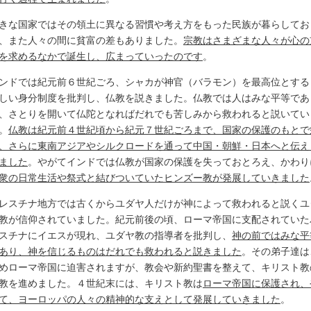
きな国家ではその領土に異なる習慣や考え方をもった民族が暮らしてお
、また人々の間に貧富の差もありました。
宗教はさまざまな人々が心の
を求めるなかで誕生し、広まっていったのです
。
ンドでは紀元前６世紀ごろ、シャカが神官（バラモン）を最高位とする
しい身分制度を批判し、仏教を説きました。仏教では人はみな平等であ
、さとりを開いて仏陀となればだれでも苦しみから救われると説いてい
。
仏教は紀元前４世紀頃から紀元７世紀ごろまで、国家の保護のもとで
、さらに東南アジアやシルクロードを通って中国・朝鮮・日本へと伝え
ました
。やがてインドでは仏教が国家の保護を失っておとろえ、かわり
衆の日常生活や祭式と結びついていたヒンズー教が発展していきました
レスチナ地方では古くからユダヤ人だけが神によって救われると説くユ
教が信仰されていました。紀元前後の頃、ローマ帝国に支配されていた
スチナにイエスが現れ、ユダヤ教の指導者を批判し、
神の前ではみな平
あり、神を信じるものはだれでも救われると説きました
。その弟子達は
めローマ帝国に迫害されますが、教会や新約聖書を整えて、キリスト教
教を進めました。４世紀末には、キリスト教は
ローマ帝国に保護され、
て、ヨーロッパの人々の精神的な支えとして発展していきました
。