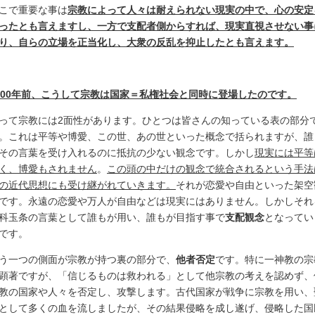
こで重要な事は
宗教によって人々は耐えられない現実の中で、心の安定
ったとも言えますし、一方で支配者側からすれば、現実直視させない事
り、自らの立場を正当化し、大衆の反乱を抑止したとも言えます。
600年前、こうして宗教は国家＝私権社会と同時に登場したのです。
って宗教には2面性があります。ひとつは皆さんの知っている表の部分
。これは平等や博愛、この世、あの世といった概念で括られますが、誰
その言葉を受け入れるのに抵抗の少ない観念です。しかし
現実には平等
く、博愛もされません
。
この頭の中だけの観念で統合されるという手法
の近代思想にも受け継がれていきます。
それが恋愛や自由といった架空
です。永遠の恋愛や万人が自由などは現実にはありません。しかしそれ
科玉条の言葉として誰もが用い、誰もが目指す事で
支配観念
となってい
です。
う一つの側面が宗教が持つ裏の部分で、
他者否定
です。特に一神教の宗
顕著ですが、「信じるものは救われる」として他宗教の考えを認めず、
教の国家や人々を否定し、攻撃します。古代国家が戦争に宗教を用い、
として多くの血を流しましたが、その結果侵略を成し遂げ、侵略した国