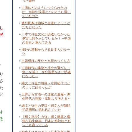
った豪族
古墳はどのようにつくられたの
か、当時の現場はどのように動い
ていたのか
農村民家は地域と生産によってか
し
たちとなった
民
日本で弥生文化が浸透しなかった
事実は何を示しているか？～中国
の歴史と重ねてみる
海外の墓制から見る日本人のルー
ツ
土器模様の変化と文様のつくり方
。
古墳時代の建物と社会の繋がり～
争いが減り、身分階層がより明確
り
になった～
さ
縄文と弥生の境目～水田稲作はど
た
のように始まったか
と
土葬から古墳への進化の過程～弥
生時代の埋葬・墓制より考える～
縄文と弥生の境目～縄文人が朝鮮
半島南部に流れ込んでいた
す
【縄文再考】力強い縄文建築と繊
る
細な弥生建築、日本の精神はどち
らにも宿っている