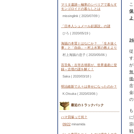
こ
マリタ遺跡～極寒のシベリアで暮らす
モンゴロイドの暮らしとは
保
missinglink
( 2020/07/09 )
よ
「日本人シュメール起源説」の謎
ひろ
( 2020/05/19 )
2
海賊の本質とはなにか？ 「生き抜く
事」と「自由」～村上水軍の教えより
従
村上海賊の息子
( 2020/05/06 )
す
が
百舌鳥・古市古墳群が、世界遺産に登
録～古墳の謎を解く！
無
Saka
( 2020/03/18 )
後
念
明治維新で人々は幸せになったのか？
金
K.Otsuka
( 2020/03/06 )
の
最近のトラックバック
も
に
ハマ貝塚って何？
宗
09/22
minamida
戦