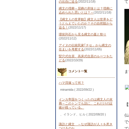
て
の出自に迫る
(2022/11/18)
縄文の埋葬～屈葬の意味とは？埋葬に
込められた思いとは？～
(2022/11/18)
【縄文人の世界観】縄文人は世界をど
うとらえていたのか？その自然観から
迫る！
(2022/11/17)
環状列石から見る縄文の墓と祭り
(2022/11/12)
アイヌの伝統民家｢チセ」から縄文の
住まいを考察する
(2022/11/05)
竪穴式住居、高床式住居のルーツをた
どる
(2022/10/29)
ま
コメント一覧
ハマ貝塚って何？
minamida
( 2022/09/22 )
インカ帝国をつくったのは縄文人の末
裔～このトンでも説に、これだけの証
【
拠が残っている。
、イランド、ヒル
( 2022/08/20 )
仏
で
諏訪と縄文 ～なぜ諏訪が人々を惹き
て
つけるのか