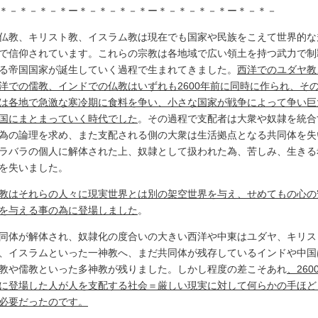
＊－＊－＊－＊ー＊－＊－＊－＊ー＊－＊－＊－＊ー＊－＊－
仏教、キリスト教、イスラム教は現在でも国家や民族をこえて世界的な
で信仰されています。これらの宗教は各地域で広い領土を持つ武力で制
る帝国国家が誕生していく過程で生まれてきました。
西洋でのユダヤ教
洋での儒教、インドでの仏教はいずれも2600年前に同時に作られ、そ
は各地で急激な寒冷期に食料を争い、小さな国家が戦争によって争い巨
国にまとまっていく時代でした
。その過程で支配者は大衆や奴隷を統合
為の論理を求め、また支配される側の大衆は生活拠点となる共同体を失
ラバラの個人に解体された上、奴隷として扱われた為、苦しみ、生きる
を失いました。
教はそれらの人々に現実世界とは別の架空世界を与え、せめてもの心の
を与える事の為に登場しました
。
同体が解体され、奴隷化の度合いの大きい西洋や中東はユダヤ、キリス
、イスラムといった一神教へ、まだ共同体が残存しているインドや中国
教や儒教といった多神教が残りました。しかし程度の差こそあれ
、260
に登場した人が人を支配する社会＝厳しい現実に対して何らかの手ほど
必要だったのです。