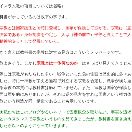
イスラム教の項目については省略）
科書が示しているのは以下の事です。
宗教とは国家誕生と同時に登場し、国家が保護して拡がる。
宗教は（悪
慣習である）身分制度を否定し、人は（神の前で）平等と説くことで人
精神的支えとして発展していく。」
きく言えば教科書の宗教に対する見方はこういうメッセージです。
教よさそう。しかし
宗教とは一体何なのか
はさっぱり見えてきません
際には宗教がもたらした争い、戦争といった負の側面は歴史的に多々あ
した。特に一神教が栄える過程で対立する宗教を否定し、戦争が繰り返
る宗教の本質には教科書は触れていません。また、宗教は国家が保護し
面は歴史的にありましたが、それは逆の見方をすれば国家という権力体
教という構造が同一構造であることも示しています。
★私たちはこのブログやるいネットで固定観念を取り払い、事実を追求
というスタンスで宗教というものを見てきましたが、教科書を書き換え
したら以下のようになっていきます。