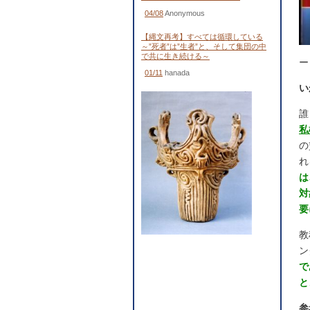
04/08
Anonymous
【縄文再考】すべては循環している
～”死者”は”生者”と、そして集団の中
で共に生き続ける～
ー
01/11
hanada
い
誰
私
の
れ
は
対
要
教
ン
で
と
参