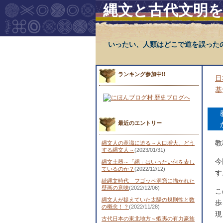
縄文と古代文明
いったい、人類はどこで道を誤った
ランキング参加中!!
日
基
最近のエントリー
教
縄文人の意識に迫る～人口増大、どう
する縄文人～
(2023/01/31)
今
縄文土器～「縄」はいったい何を表し
ているのか？
(2022/12/12)
す
続縄文時代 フゴッペ洞窟に描かれた
壁画の意味
(2022/12/06)
こ
縄文人が捉えていた太陽の規則性と数
歩
の概念！？
(2022/11/28)
現
古代日本の東北地方～蝦夷の有力豪族