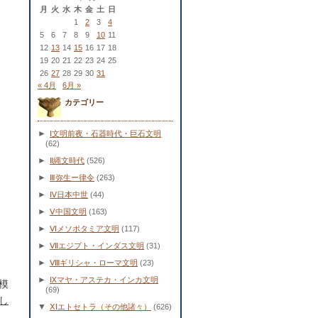
月
火
水
木
金
土
日
1
2
3
4
5
6
7
8
9
10
11
12
13
14
15
16
17
18
19
20
21
22
23
24
25
26
27
28
29
30
31
« 4月
6月 »
カテゴリー
►
Ⅰ文明前夜・石器時代・巨石文明
(62)
►
Ⅱ縄文時代
(526)
►
Ⅲ弥生ー律令
(263)
►
Ⅳ日本中世
(44)
►
Ⅴ中国文明
(163)
►
Ⅵメソポタミア文明
(117)
►
Ⅶエジプト・インダス文明
(31)
►
Ⅷギリシャ・ローマ文明
(23)
►
Ⅸマヤ・アステカ・インカ文明
模
(69)
し
▼
ⅩⅠエトセトラ（その他諸々）
(626)