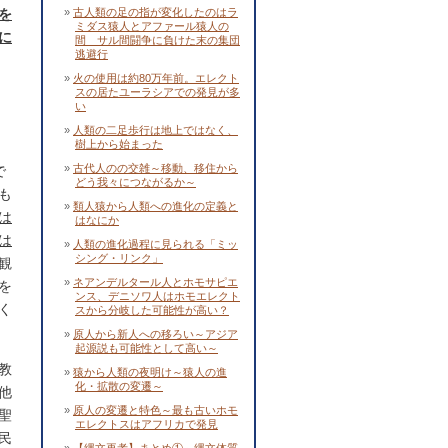
を
古人類の足の指が変化したのはラ
ミダス猿人とアファール猿人の
に
間 サル間闘争に負けた末の集団
逃避行
火の使用は約80万年前。エレクト
スの居たユーラシアでの発見が多
い
人類の二足歩行は地上ではなく、
樹上から始まった
古代人のの交雑～移動、移住から
で
どう我々につながるか～
も
類人猿から人類への進化の定義と
は
はなにか
は
人類の進化過程に見られる「ミッ
シング・リンク」
観
ネアンデルタール人とホモサピエ
を
ンス、デニソワ人はホモエレクト
く
スから分岐した可能性が高い？
原人から新人への移ろい～アジア
起源説も可能性として高い～
教
猿から人類の夜明け～猿人の進
化・拡散の変遷～
他
原人の変遷と特色～最も古いホモ
聖
エレクトスはアフリカで発見
民