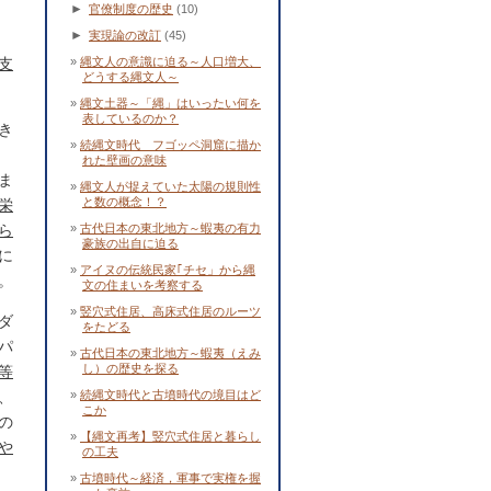
►
官僚制度の歴史
(10)
►
実現論の改訂
(45)
支
縄文人の意識に迫る～人口増大、
どうする縄文人～
縄文土器～「縄」はいったい何を
表しているのか？
き
続縄文時代 フゴッペ洞窟に描か
れた壁画の意味
ま
縄文人が捉えていた太陽の規則性
と数の概念！？
栄
ら
古代日本の東北地方～蝦夷の有力
豪族の出自に迫る
に
アイヌの伝統民家｢チセ」から縄
。
文の住まいを考察する
竪穴式住居、高床式住居のルーツ
ダ
をたどる
パ
古代日本の東北地方～蝦夷（えみ
し）の歴史を探る
等
、
続縄文時代と古墳時代の境目はど
こか
の
【縄文再考】竪穴式住居と暮らし
や
の工夫
古墳時代～経済，軍事で実権を握