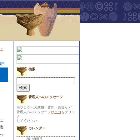
に
4日
検索
検
索:
管理人へのメッセージ
当ブログへの感想・質問・応援など、
管理人へのメッセージは
ココ
をクリッ
ク
に
してください。
表
カレンダー
っ
2014年5月