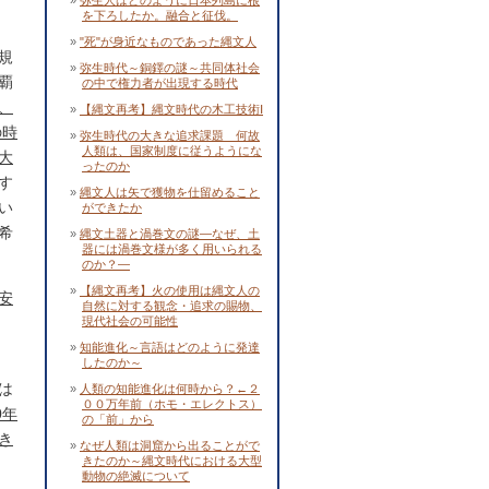
弥生人はどのように日本列島に根
を下ろしたか。融合と征伐。
"死"が身近なものであった縄文人
規
弥生時代～銅鐸の謎～共同体社会
覇
の中で権力者が出現する時代
、
【縄文再考】縄文時代の木工技術Ⅰ
の時
弥生時代の大きな追求課題 何故
人類は、国家制度に従うようにな
大
ったのか
す
縄文人は矢で獲物を仕留めること
い
ができたか
希
縄文土器と渦巻文の謎―なぜ、土
器には渦巻文様が多く用いられる
のか？―
【縄文再考】火の使用は縄文人の
安
自然に対する観念・追求の賜物、
現代社会の可能性
知能進化～言語はどのように発達
したのか～
は
人類の知能進化は何時から？←２
００万年前（ホモ・エレクトス）
0年
の「前」から
き
なぜ人類は洞窟から出ることがで
きたのか～縄文時代における大型
動物の絶滅について