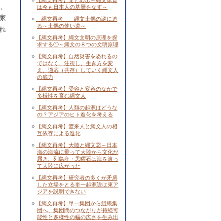
【縄文再考】まとめ①～縄文体質
り、
は今も日本人の基層をなす～
家
―縄文再考― 縄文土偶の謎に迫
る～土偶の使い道～
れ
【縄文再考】縄文文明の原理を探
求する①～縄文の８つの文明原理
【縄文再考】自然災害を恐れるの
ではなく、注視し、生き方を変
え、適応（共存）していく縄文人
の底力
【縄文再考】受容と変容のなかで
多様性を育む縄文人
【縄文再考】人類の起源はどうな
の？アジアのヒト進化を考える
【縄文再考】渡来人と縄文人の相
互依存による進化
【縄文再考】大陸と縄文②～日本
海の海流に乗って大陸から文化が
届き、列島産・黒曜石は海を渡っ
て大陸に広がった
【縄文再考】研究者の多くが矛盾
した立場をとる単一起源説は東ア
ジアを説明できない
【縄文再考】単一集団から組織集
団へ、集団間のつながりが持続可
能性と多様性の幅の広さを生み出