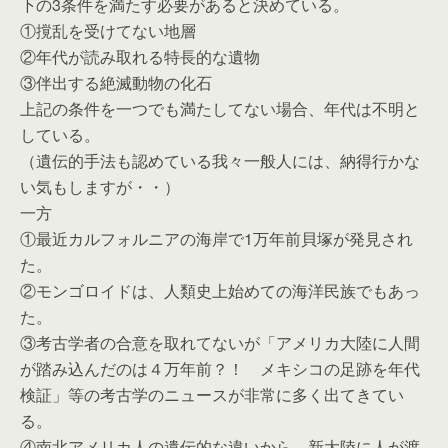
下の3条件を満たす必要があると決めている。
①撹乱を受けてない地層
②年代が読み取れる特長的な遺物
③伴出する絶滅動物の化石
上記の条件を一つでも満たしてない場合、年代は不明と
している。
（遺伝的手法も認めている我々一般人には、納得行かな
い気もしますが・・）
一方
①最近カルフォルニアの海岸で1万年前貝塚が発見され
た。
②モンゴロイドは、人類史上始めての海洋民族でもあっ
た。
③考古学者の合意を取れてないが「アメリカ大陸に人間
が踏み込んだのは４万年前？！ メキシコの足跡を年代
検証」等の考古学のニュースが非常に多く出てきてい
る。
④南北アメリカ人の遺伝的な違いから、新大陸に人が渡