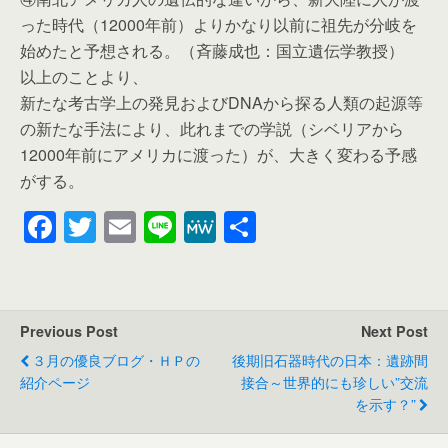
った時代（12000年前）よりかなり以前に祖先が分岐を
始めたと予想される。（斉藤成也：国立遺伝学教授）
以上のことより、
新たな考古学上の発見およびDNAから探る人類の起源等
の新たな手法により、此れまでの学説（シベリアから
12000年前にアメリカに渡った）が、大きく変わる予感
がする。
F
T
E
Li
M
共
a
wi
m
n
e
有
c
tt
ail
e
W
e
er
e
Previous Post
Next Post
b
３月の優良ブログ・ＨＰの
後期旧石器時代の日本：遺跡間
o
紹介ページ
接合～世界的にも珍しい”交流
を示す？”
o