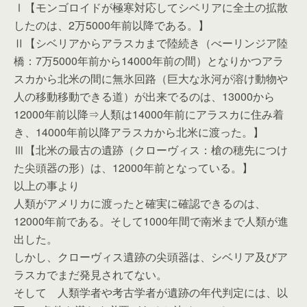
Ⅰ【モンゴロイドが極寒対応してシベリアに全土の拡散
したのは、2万5000年前以降である。】
Ⅱ【シベリアからアラスカまで陸続き（べーリンジア陸
橋：7万5000年前から14000年前の間）となりかつアラ
スカから北米の間に無氷回路（巨大な氷河が溶け動物や
人の移動移動できる道）が出来でるのは、13000から
12000年前以降⇒人類は14000年前にアラスカに住み着
き、14000年前以降アラスカから北米に渡った。】
Ⅲ【北米の最古の遺跡（クローヴィス：槍の穂先につけ
た尖頭器の形）は、12000年前となっている。】
以上の事より
人類がアメリカに渡ったと確実に確認できるのは、
12000年前である。そして1000年間で南米まで人類が進
出した。
しかし、クローヴィス遺跡の尖頭器は、シベリア及びア
ラスカでまだ発見されてない。
そして 人類学者や考古学者が遺跡の年代判定には、以