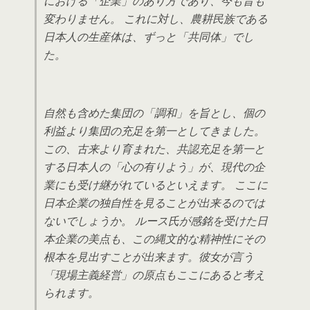
における「企業」のあり方であり、今も昔も
変わりません。 これに対し、農耕民族である
日本人の生産体は、ずっと「共同体」でし
た。
自然も含めた集団の「調和」を旨とし、個の
利益より集団の充足を第一としてきました。
この、古来より育まれた、共認充足を第一と
する日本人の「心の有りよう」が、現代の企
業にも受け継がれているといえます。 ここに
日本企業の独自性を見ることが出来るのでは
ないでしょうか。 ルース氏が感銘を受けた日
本企業の美点も、この縄文的な精神性にその
根本を見出すことが出来ます。彼女が言う
「現場主義経営」の原点もここにあると考え
られます。