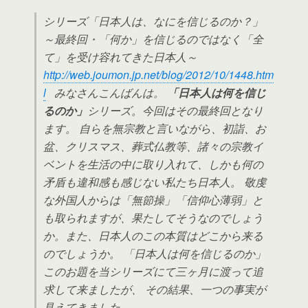
シリーズ「日本人は、なにを信じるのか？」
～最終回・「何か」を信じるのではなく「全
て」を受け容れてきた日本人～
http://web.joumon.jp.net/blog/2012/10/1448.htm
l
みなさんこんばんは。
「日本人は何を信じ
るのか」
シリーズ。今回はその最終回となり
ます。 自らを無宗教と言いながら、初詣、お
盆、クリスマス、葬式仏教等、諸々の宗教イ
ベントを生活の中に取り入れて、しかも何の
矛盾も違和感も感じない私たち日本人。 敬虔
な外国人からは「無節操」「信仰心薄弱」と
も取られますが、果たしてそうなのでしょう
か。また、日本人のこの本質はどこから来る
のでしょうか。 「日本人は何を信じるのか」
このお題を当シリーズにて三ヶ月に渡って追
求して来ましたが、 その結果、一つの事実が
見えてきました