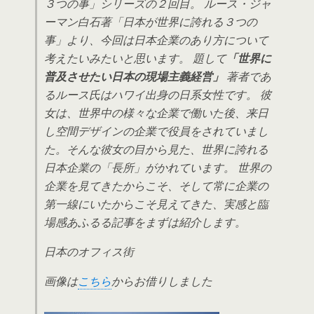
３つの事」シリーズの２回目。 ルース・ジャ
ーマン白石著「日本が世界に誇れる３つの
事」より、今回は日本企業のあり方について
考えたいみたいと思います。 題して
「世界に
普及させたい日本の現場主義経営」
著者であ
るルース氏はハワイ出身の日系女性です。 彼
女は、世界中の様々な企業で働いた後、来日
し空間デザインの企業で役員をされていまし
た。そんな彼女の目から見た、世界に誇れる
日本企業の「長所」がかれています。 世界の
企業を見てきたからこそ、そして常に企業の
第一線にいたからこそ見えてきた、実感と臨
場感あふるる記事をまずは紹介します。
日本のオフィス街
画像は
こちら
からお借りしました