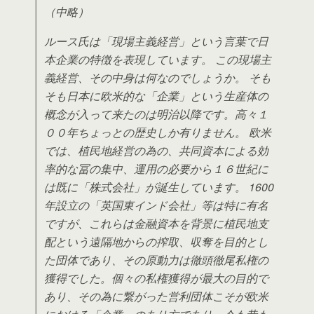
（中略）
ルース氏は「現場主義経営」という言葉で日
本企業の特徴を表現しています。 この現場主
義経営、その中身は何なのでしょうか。 そも
そも日本に欧米的な「企業」という生産体の
概念が入って来たのは明治以降です。高々１
００年ちょっとの歴史しか有りません。 欧米
では、植民地経営の為の、共同資本による効
率的な冨の集中、運用の必要から１６世紀に
は既に「株式会社」が誕生しています。 1600
年設立の「英国東インド会社」等は特に有名
ですが、これらは金融資本を背景に植民地支
配という遠隔地からの搾取、収奪を目的とし
た団体であり、その原動力は徹頭徹尾私権の
獲得でした。個々の私権獲得が最大の目的で
あり、その為に繋がった営利団体こそが欧米