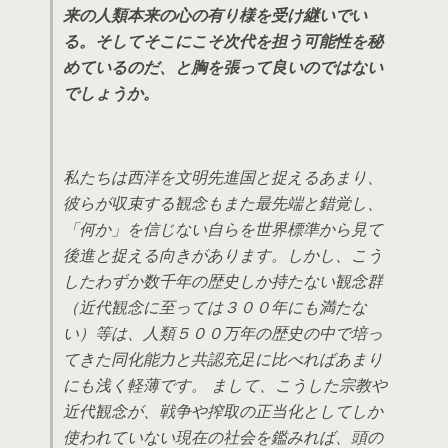
来の人類本来の心の有り様を受け継いでい
る。
そしてそこにこそ次代を担う可能性を秘
めているのだ、と胸を張って良いのではない
でしょうか。
私たちは西洋を文明先進国と捉えるあまり、
彼らが収束する観念もまた最先端と錯覚し、
「何か」を信じない自らを世界標準から見て
後進と捉える向きがあります。しかし、こう
したわずか数千年の歴史しか持たない観念群
（近代観念に至っては３００年にも満たな
い）等は、人類５００万年の歴史の中で培っ
てきた同化能力と共認充足に比べればあまり
にも浅く軽薄です。 まして、こうした宗教や
近代観念が、戦争や搾取の正当化としてしか
使われていない現在の社会を鑑みれば、頭の