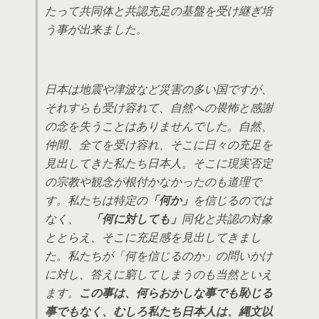
たって共同体と共認充足の基盤を受け継ぎ培
う事が出来ました。
日本は地震や津波など災害の多い国ですが、
それすらも受け容れて、自然への畏怖と感謝
の念を失うことはありませんでした。自然、
仲間、全てを受け容れ、そこに日々の充足を
見出してきた私たち日本人。そこに現実否定
の宗教や観念が根付かなかったのも道理で
す。私たちは特定の
「何か」
を信じるのでは
なく、
「何に対しても」
同化と共認の対象
ととらえ、そこに充足感を見出してきまし
た。私たちが「何を信じるのか」の問いかけ
に対し、答えに窮してしまうのも当然といえ
ます。
この事は、何らおかしな事でも恥じる
事でもなく、むしろ私たち日本人は、縄文以