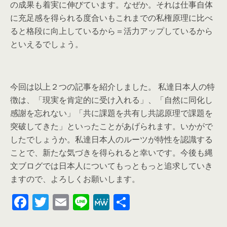
の成果も着実に伸びています。なぜか。それは仕事自体
に充足感を得られる度合いもこれまでの私権原理に比べ
ると格段に向上しているから＝活力アップしているから
といえるでしょう。
今回は以上２つの記事を紹介しました。 私達日本人の特
徴は、「現実を肯定的に受け入れる」、「自然に同化し
感謝を忘れない」「共に課題を共有し共認原理で課題を
突破してきた」といったことがあげられます。いかがで
したでしょうか。私達日本人のルーツが特性を認識する
ことで、新たな気づきを得られると幸いです。今後も縄
文ブログでは日本人についてもっともっと追求していき
ますので、よろしくお願いします。
F
T
E
Li
M
共
a
wi
m
n
e
有