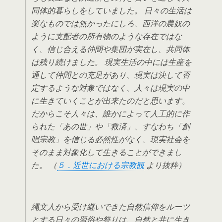
同体的暮らしをしていました。 日々の生活は
楽なものでは無かったにしろ、西洋の農奴の
ように支配者の所有物のような存在ではな
く、信じ合える仲間や集団が実在し、共同体
は残り続けました。 現実生活の中には生産を
通して仲間との充足があり、現実は決して否
定するような対象ではなく、人々は現実の中
に生きていくことが出来たのだと思います。
だからこそ人々は、誰かによって人工的に作
られた「あの世」や「救済」、すなわち「創
唱宗教」を信じる必然性がなく、現実社会を
そのまま対象化して生きることができまし
た。 （
５．近世における宗教観
より抜粋）
縄文人から受け継いできた自然信仰をルーツ
とする日々の習俗や祭りは、自然と共に生き