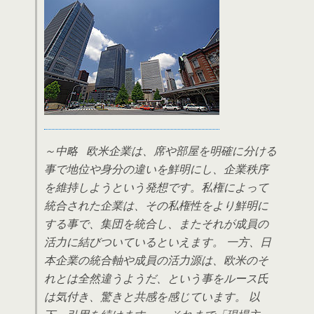
～中略 欧米企業は、席や部屋を明確に分ける
事で地位や身分の違いを鮮明にし、企業秩序
を維持しようという発想です。私権によって
統合された企業は、その私権性をより鮮明に
する事で、集団を統合し、またそれが成員の
活力に結びついているといえます。 一方、日
本企業の統合軸や成員の活力源は、欧米のそ
れとは全然違うようだ、という事をルース氏
は気付き、驚きと共感を感じています。 以