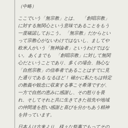
（中略）
ここでいう「無宗教」とは、 「創唱宗教」
に対する無関心という意味であることをもう
一度確認しておこう。 「無宗教」だからとい
って宗教心がないわけではないし、ましてや
欧米人がいう「無神論者」というわけではな
い。 あくまでも 「創唱宗教」に対して無関
心だということであり、多くの場合、熱心な
「自然宗教」の信奉者であることはすでに見
た通りである なるほど！ 確かに私たちは特定
の教義や観念に収束する事こそ希薄ですが、
一方で自然の恵みに感謝し、その怒りを畏
れ、そしてそれと共に生きてきた祖先や地域
の仲間達を想い感謝と喜びを分かちあう精神
を持っています。
日本人は古来より、様々な祭事でもってその