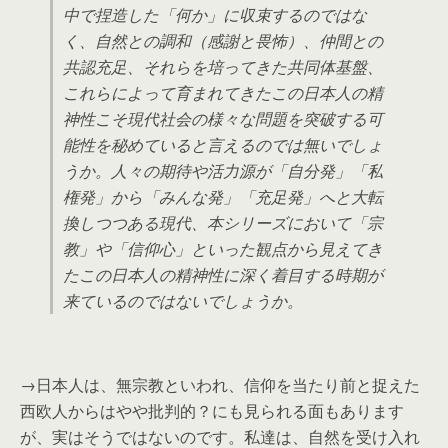
中で捏造した「何か」に収束するのではな
く、自然との調和（感謝と畏怖）、仲間との
共認充足、それらを培ってきた共同体基盤、
これらによって育まれてきたこの日本人の精
神性こそ現代社会の様々な問題を突破する可
能性を秘めていると言えるのでは無いでしょ
うか。人々の期待や活力源が「自分発」「私
権発」から「みんな発」「充足発」へと大転
換しつつある現代、本シリーズにおいて「宗
教」や「信仰心」といった観点から見えてき
たこの日本人の精神性に深く着目する時期が
来ているのではないでしょうか。
→日本人は、無宗教といわれ、信仰を当たり前と捉えた
西欧人からはやや批判的？にも見られる面もあります
が、実はそうではないのです。私達は、自然を受け入れ