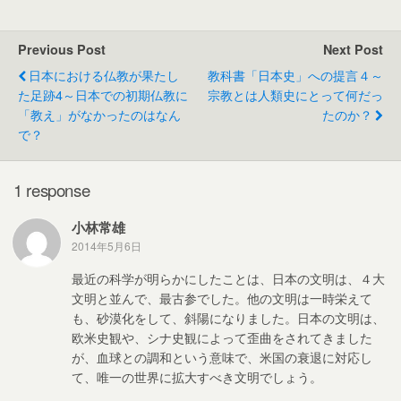
c
tt
ail
e
W
e
er
e
Previous Post
Next Post
b
日本における仏教が果たし
教科書「日本史」への提言４～
o
た足跡4～日本での初期仏教に
宗教とは人類史にとって何だっ
「教え」がなかったのはなん
たのか？
o
で？
k
1 response
小林常雄
2014年5月6日
最近の科学が明らかにしたことは、日本の文明は、４大
文明と並んで、最古参でした。他の文明は一時栄えて
も、砂漠化をして、斜陽になりました。日本の文明は、
欧米史観や、シナ史観によって歪曲をされてきました
が、血球との調和という意味で、米国の衰退に対応し
て、唯一の世界に拡大すべき文明でしょう。