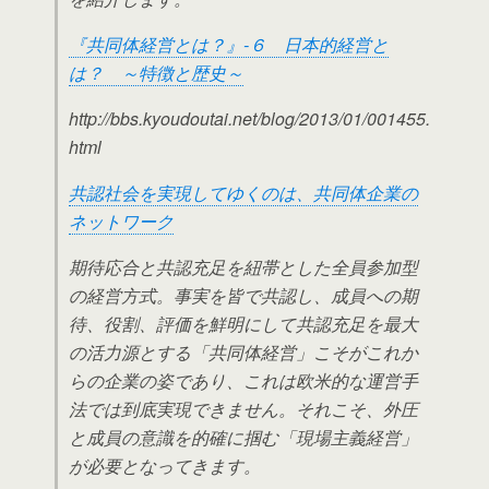
『共同体経営とは？』-６ 日本的経営と
は？ ～特徴と歴史～
http://bbs.kyoudoutai.net/blog/2013/01/001455.
html
共認社会を実現してゆくのは、共同体企業の
ネットワーク
期待応合と共認充足を紐帯とした全員参加型
の経営方式。事実を皆で共認し、成員への期
待、役割、評価を鮮明にして共認充足を最大
の活力源とする「共同体経営」こそがこれか
らの企業の姿であり、これは欧米的な運営手
法では到底実現できません。それこそ、外圧
と成員の意識を的確に掴む「現場主義経営」
が必要となってきます。