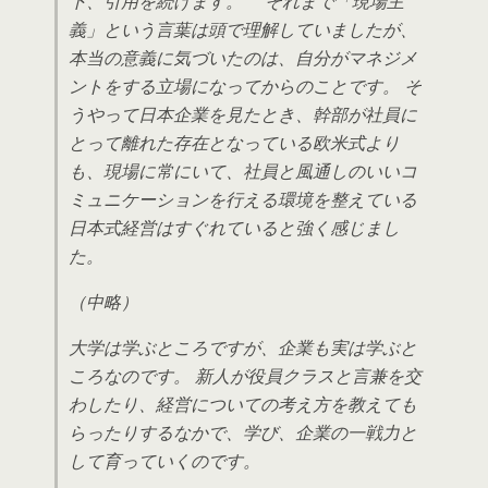
下、引用を続けます。 それまで「現場主
義」という言葉は頭で理解していましたが、
本当の意義に気づいたのは、自分がマネジメ
ントをする立場になってからのことです。 そ
うやって日本企業を見たとき、幹部が社員に
とって離れた存在となっている欧米式より
も、現場に常にいて、社員と風通しのいいコ
ミュニケーションを行える環境を整えている
日本式経営はすぐれていると強く感じまし
た。
（中略）
大学は学ぶところですが、企業も実は学ぶと
ころなのです。 新人が役員クラスと言兼を交
わしたり、経営についての考え方を教えても
らったりするなかで、学び、企業の一戦力と
して育っていくのです。