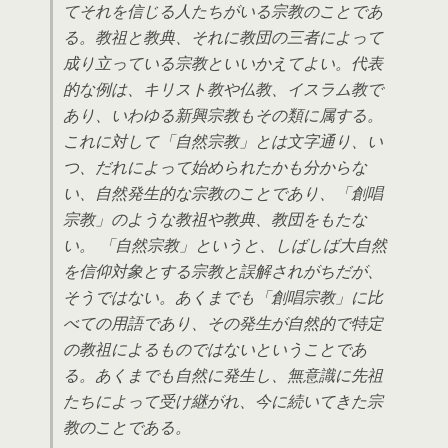
てそれを信じる人たちがいる宗教のことであ
る。教祖と教典、それに教団の三者によって
成り立っている宗教といいかえてよい。代表
的な例は、キリスト教や仏教、イスラム教で
あり、いわゆる新興宗教もその類に属する。
これに対して「自然宗教」とは文字通り、い
つ、だれによって始められたかも分からな
い、自然発生的な宗教のことであり、「創唱
宗教」のような教祖や教典、教団をもたな
い。 「自然宗教」というと、しばしば大自然
を信仰対象とする宗教と誤解されがちだが、
そうではない。あくまでも「創唱宗教」に比
べての用語であり、その発生が自然的で特定
の教祖によるものではないということであ
る。あくまでも自然に発生し、無意識に先祖
たちによって受け継がれ、今に続いてきた宗
教のことである。