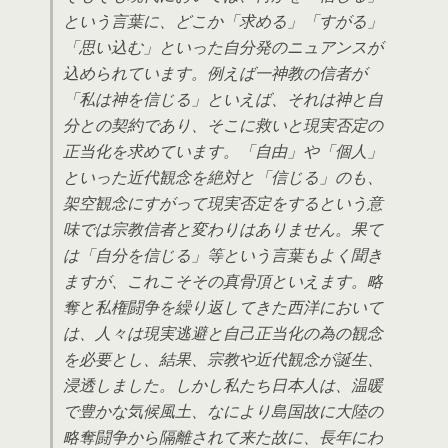
という言葉に、どこか「求める」「すがる」
「思い込む」といった自分発のニュアンスが
込められています。例えば一神教の信者が
「私は神を信じる」といえば、それは神と自
分との契約であり、そこに救いと現実否定の
正当化を求めています。「自由」や「個人」
といった近代観念を絶対と「信じる」のも、
架空観念にすがって現実否定をするという意
味では宗教信者と変わりはありません。果て
は「自分を信じる」等という言葉もよく聞き
ますが、これこそその真骨頂といえます。略
奪と私権闘争を繰り返してきた西洋において
は、人々は現実逃避と自己正当化の為の観念
を必要とし、結果、宗教や近代観念が誕生、
浸透しました。しかし私たち日本人は、温暖
で豊かな気候風土、なにより島国故に大陸の
略奪闘争から隔離されて来た故に、長年にわ