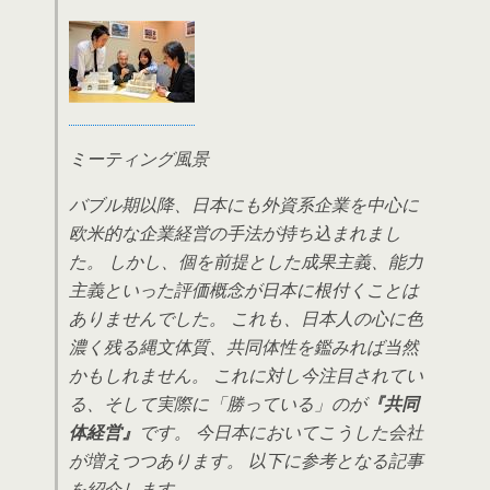
ミーティング風景
バブル期以降、日本にも外資系企業を中心に
欧米的な企業経営の手法が持ち込まれまし
た。 しかし、個を前提とした成果主義、能力
主義といった評価概念が日本に根付くことは
ありませんでした。 これも、日本人の心に色
濃く残る縄文体質、共同体性を鑑みれば当然
かもしれません。 これに対し今注目されてい
る、そして実際に「勝っている」のが
『共同
体経営』
です。 今日本においてこうした会社
が増えつつあります。 以下に参考となる記事
を紹介します。