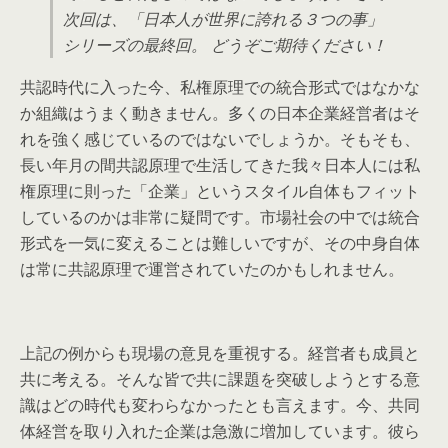
次回は、「日本人が世界に誇れる３つの事」
シリーズの最終回。 どうぞご期待ください！
共認時代に入った今、私権原理での統合形式ではなかな
か組織はうまく動きません。多くの日本企業経営者はそ
れを強く感じているのではないでしょうか。そもそも、
長い年月の間共認原理で生活してきた我々日本人には私
権原理に則った「企業」というスタイル自体もフィット
しているのかは非常に疑問です。市場社会の中では統合
形式を一気に変えることは難しいですが、その中身自体
は常に共認原理で運営されていたのかもしれません。
上記の例からも現場の意見を重視する。経営者も成員と
共に考える。そんな皆で共に課題を突破しようとする意
識はどの時代も変わらなかったとも言えます。今、共同
体経営を取り入れた企業は急激に増加しています。彼ら