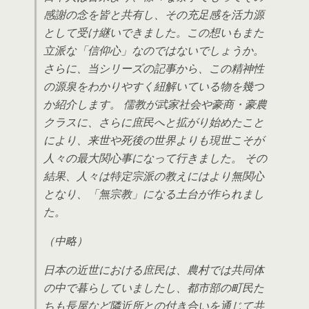
感謝の念を皆と共有し、その充足感を活力源
として受け継いできました。この想いもまた
立派な「信仰心」なのではないでしょうか。
さらに、当シリーズの記事から、この精神性
の源泉をわかりやすく紐解いている物を幾つ
か紹介します。 儒教が武家社会や豪商・豪農
クラスに、さらに庶民へと拡がり始めたこと
により、来世や死後の世界よりも現世こそが
人々の最大関心事になって行きました。 その
結果、人々は特定宗派の教えにはより無関心
となり、「無宗教」になる土台が作られまし
た。
（中略）
日本の近世における庶民は、農村では共同体
の中で暮らしていましたし、都市部の町民た
ちも長屋など隣近所との付き合いを通じて共