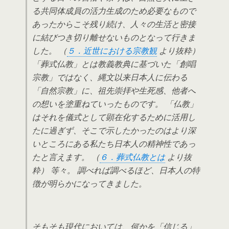
る共同体成員の活力生成のため必要なもので
あったからこそ残り続け、人々の生活と密接
に結びつき切り離せないものとなって行きま
した。 （
５．近世における宗教観
より抜粋）
「葬式仏教」とは教義教典に基づいた「創唱
宗教」ではなく、縄文以来日本人に伝わる
「自然宗教」に、祖先崇拝や生死感、他者へ
の想いを塗重ねていったものです。 「仏教」
はそれを儀式として顕在化するために活用し
たに過ぎず、そこで示したかったのはより深
いところにある私たち日本人の精神性であっ
たと言えます。 （
６．葬式仏教とは
より抜
粋） 等々。 調べれば調べるほど、日本人の特
徴が明らかになってきました。
そもそも現代においては、何かを「信じる」