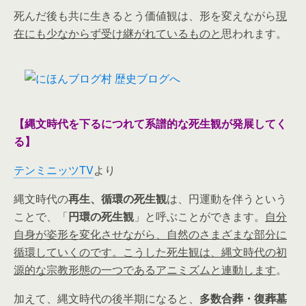
死んだ後も共に生きるとう価値観は、形を変えながら
現
在にも少なからず受け継がれているものと
思われます。
【縄文時代を下るにつれて系譜的な死生観が発展してく
る】
テンミニッツTV
より
縄文時代の
再生、循環の死生観
は、円運動を伴うという
ことで、「
円環の死生観
」と呼ぶことができます。
自分
自身が姿形を変化させながら、自然のさまざまな部分に
循環していくのです。こうした死生観は、縄文時代の初
源的な宗教形態の一つであるアニミズムと連動します
。
加えて、縄文時代の後半期になると、
多数合葬・復葬墓