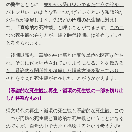
の発生
とともに、
先祖から受け継いできた生命の線を、
バトンリレーのような形でつなげていくという系譜的な
死生観が発展します
。先ほどの
円環の死生観
に対比し
て、「
直線的な死生観
」と呼ぶことができます。
この二
つの死生観の在り方が、縄文時代後期には並存
していた
と考えられます。
後期以降も、墓地の中に新たに家族単位の区画が作ら
れ、そこに代々埋葬されていくようになることを鑑みる
と、系譜的な関係性を考慮した埋葬方法を取っており、
それを支えた死生観が存在したことがうかがえます。
【系譜的な死生観は再生・循環の死生観の一部を切り出
した特殊なもの】
縄文時代の再生・循環の死生観と系譜的な死生観、この
二つが円環の死生観と直線的な死生観ということになる
のですが、自然の中で大きく循環するという考え方の中