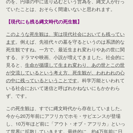
のを、円環の中に送り込むという営為を、縄文人が行っ
ていたことは、おそらく間違いないと思われます。
【現代にも残る縄文時代の死生観】
このような死生観は、実は現代社会においても残ってい
ます
。例えば、先祖代々の墓を守るというのは系譜的な
死生観ですね。一方で、最近生まれ変わりやあの世に関
する、ドラマや映画、小説が増えてきました。社会的に
見ると、
生命が循環して生まれ変わり、あの世とこの世
が交流しているという考え方、死生観が、われわれの心
の中に残っているということです
。科学万能といわれて
いる社会において迷信と呼ばれかねないにもかかわら
ず、です。
この死生観は、すでに縄文時代から存在していました。
今から20万年前にアフリカでホモ・サピエンスが登場
し、10万年ほど前に「アウト・オブ・アフリカ」といっ
て世界に拡散していきます。最終的に、約4万年前に日