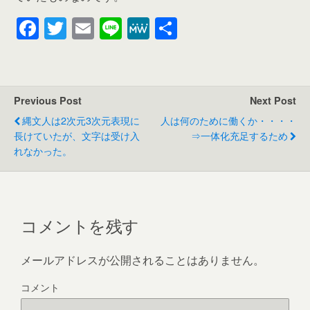
F
T
E
Li
M
共
a
wi
m
n
e
有
c
tt
ail
e
W
e
er
e
Previous Post
Next Post
b
縄文人は2次元3次元表現に
人は何のために働くか・・・・
o
長けていたが、文字は受け入
⇒一体化充足するため
れなかった。
o
k
コメントを残す
メールアドレスが公開されることはありません。
コメント