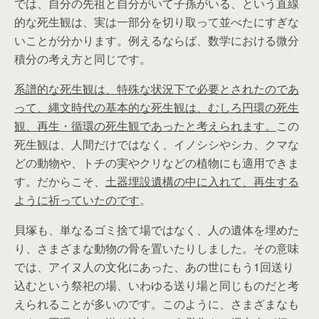
では、自分の先祖と自分がいて子孫がいる、という直線
的な死生観は、実は一部分を切り取って並べたにすぎな
いことが分かります。例えるならば、数学における微分
積分の考え方と同じです。
系譜的な死生観は、特殊な状況下で必要とされたのであ
って、縄文時代の基本的な死生観は、むしろ円環の死生
観、再生・循環の死生観であったと考えられます。
この
死生観は、人間だけではなく、イノシシやシカ、クマな
どの動物や、トチの実やクリなどの植物にも適用できま
す。だからこそ、
土器埋設遺構の中に入れて、再生する
ように祈っていたのです
。
貝塚も、単なるゴミ捨て場ではなく、人の遺体を埋めた
り、さまざまな動物の骨を置いたりしました。その意味
では、アイヌ人の文化にあった、あの世にもう1回送り
込むという祭祀の場、いわゆる送り場と同じものだと考
えられることが多いのです。このように、さまざまなも