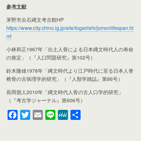
参考文献
茅野市尖石縄文考古館HP
https://www.city.chino.lg.jp/site/togariishi/jomonlifespan.ht
ml
小林和正1967年「出土人骨による日本縄文時代人の寿命
の推定」（『人口問題研究』第102号）
鈴木隆雄1978年「縄文時代より江戸時代に至る日本人脊
椎骨の古病理学的研究」（『人類学雑誌』第86号）
長岡朋人2010年「縄文時代人骨の古人口学的研究」
（『考古学ジャーナル』第606号）
F
T
E
Li
M
共
a
wi
m
n
e
有
c
tt
ail
e
W