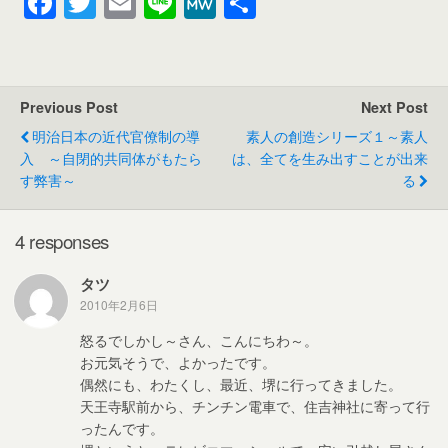
F
T
E
Li
M
共
a
wi
m
n
e
有
c
tt
ail
e
W
e
er
e
Previous Post
Next Post
b
明治日本の近代官僚制の導
素人の創造シリーズ１～素人
o
入 ～自閉的共同体がもたら
は、全てを生み出すことが出来
す弊害～
る
o
k
4 responses
タツ
2010年2月6日
怒るでしかし～さん、こんにちわ～。
お元気そうで、よかったです。
偶然にも、わたくし、最近、堺に行ってきました。
天王寺駅前から、チンチン電車で、住吉神社に寄って行
ったんです。