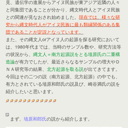
見、遺伝学の進展からアイヌ民族が東アジア近隣の人々
と同集団であることが分かり、縄文時代人とアイヌ民族
との関連が見なおされ始めました。
現在では、様々な研
究から縄文時代人がアイヌ民族に最も類縁関係のある集
団であることが定説となっています。
また、その縄文人orアイヌ人の起源を探る研究において
は、1980年代までは、当時のサンプル数や、研究方法等
の状況から、
縄文人＝南方起源説をとる埴原氏の二重構
造論
が有力でしたが、最近さらなるサンプルの増大やＤ
ＮＡ研究等の結果、
北方起源を取る説
が出てきてます。
今回はその二つの説（南方起源、北方起源）の中でも、
有力とされている埴原和郎氏の説及び、崎谷満氏の説を
紹介したいと思います。
まず、
埴原和郎氏
の説から紹介します。