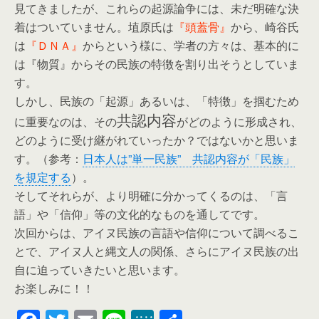
見てきましたが、これらの起源論争には、未だ明確な決
着はついていません。埴原氏は
『頭蓋骨』
から、崎谷氏
は
『ＤＮＡ』
からという様に、学者の方々は、基本的に
は『物質』からその民族の特徴を割り出そうとしていま
す。
しかし、民族の「起源」あるいは、「特徴」を掴むため
共認内容
に重要なのは、その
がどのように形成され、
どのように受け継がれていったか？ではないかと思いま
す。（参考：
日本人は”単一民族” 共認内容が「民族」
を規定する
）。
そしてそれらが、より明確に分かってくるのは、「言
語」や「信仰」等の文化的なものを通してです。
次回からは、アイヌ民族の言語や信仰について調べるこ
とで、アイヌ人と縄文人の関係、さらにアイヌ民族の出
自に迫っていきたいと思います。
お楽しみに！！