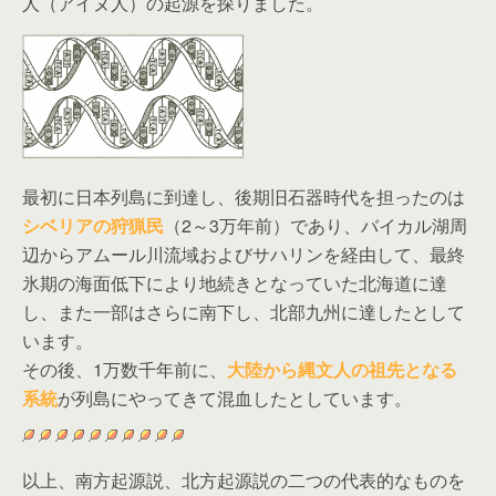
人（アイヌ人）の起源を探りました。
最初に日本列島に到達し、後期旧石器時代を担ったのは
シベリアの狩猟民
（2～3万年前）であり、バイカル湖周
辺からアムール川流域およびサハリンを経由して、最終
氷期の海面低下により地続きとなっていた北海道に達
し、また一部はさらに南下し、北部九州に達したとして
います。
その後、1万数千年前に、
大陸から縄文人の祖先となる
系統
が列島にやってきて混血したとしています。
以上、南方起源説、北方起源説の二つの代表的なものを