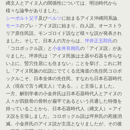
縄文人とアイヌ人の関係性については、明治時代から
様々な論争がありました。
シーボルト父子
及び
ベルツ
に始まるアイヌ沖縄同系論、
モース
のプレ・アイヌ説に始まり、白人説、オーストラ
リア原住民説、モンゴロイド説など様々な説が発表され
ました。そして、日本人の方からは、
坪井正五郎氏
の
「コロボックル説」と
小金井良精氏
の「アイヌ説」があ
りました。坪井氏は「アイヌ民族は土器や石器を作らな
い上に、竪穴住居にも住まない」ことを挙げ、これに対
し「アイヌ民族の伝説にでてくる北海道の先住民コロボ
ックルこそ、日本全体の先住民、すなわち日本石器時代
人（現在で言う縄文人）である。」と主張しました。
一方、解剖学者の小金井氏は日本石器時代人とアイヌの
人々が四肢骨の骨幹が扁平であるという共通した特徴を
持っていることから、日本石器時代人（縄文人）＝アイ
ヌ説を主張しました。コロボックル説は坪井氏の死後消
滅。小金井氏のアイヌ説が主流となりましたが、その後