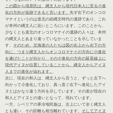
この図から埴原氏は、縄文人から現代日本人に至る小進
化の方向が追跡できると言います。
先ず右下のオンコロ
マナイというのは道北の続縄文時代の遺跡であり、これ
が本州の縄文人に近いところにいます。このことから、
少なくとも道北のオンコロマナイの遺跡の人々は、本州
の縄文人とあまり違っていなかったことを示していま
す。
そのため、北海道の人たちは図の右上から右下の方
向に、つまり縄文人からオンコロマナイの方向に小進化
を遂げたことが分かり、その小進化の方向の延長線上に
現代アイヌが位置していることから、縄文人からアイヌ
人までの進化が辿れます。
次に、現在の和人は、縄文人から言うと、ずっと左下へ
向かって小進化しており、真っ直ぐ右下へ進化したアイ
ヌとはかなり違う方向を示しています。その差が現在の
和人とアイヌとの違いとなって、現れています。
一方、シベリアの寒冷地民族は、左上にいて全く縄文人
とも違い、その距離も相当離れています。
そしてアイヌ