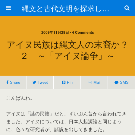
縄文と古代文明を探求しよう！
2009年11月28日 • 4 Comments
アイヌ民族は縄文人の末裔か？
２ ～「アイヌ論争」～
Share
Tweet
Pin
Mail
SMS
こんばんわ。
アイヌは
「謎の民族」
だと、ずいぶん昔から言われてき
ました。アイヌについては、日本人起源論と同じよう
に、色々な研究者が、諸説を出してきました。