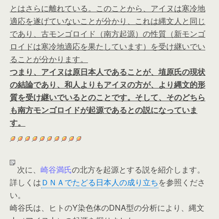
とはさらに離れている。このことから、アイヌは寒冷地
適応を遂げていないことが分かり、これは縄文人と同じ
であり、古モンゴロイド（南方起源）の性質（新モンゴ
ロイドは寒冷地適応を果たしています）を受け継いでい
ることが分かります。
つまり、アイヌは原日本人であることが、埴原氏の現状
の結論であり、和人よりもアイヌの方が、より縄文的形
質を受け継いでいるとのことです。そして、そのどちら
も南方モンゴロイドが起源であるとの説になっていま
す。
次に、
崎谷満氏
の北方を起源とする説を紹介します。
詳しくは
ＤＮＡでたどる日本人の成り立ち
を参照くださ
い。
崎谷氏は、ヒトのY染色体のDNA型の分析により、縄文