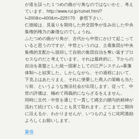
が道を誤った１つめの曲がり角なのではないかと、考え
ています。http://www.rui.jp/ruinet.html?
i=200&c=400&m=225170 参照下さい。
仁徳稜は、見返りを期待した外交競争が生み出した中央
集権的権力の象徴なのでしょうね。
ふたつめの曲がり角が、古代から中世にかけて起こって
いると思うのですが、中世というのは、土着集団が中央
集権的支配から脱却して自前の集団自治を奪い返すプロ
セスなのだと考えています。それは最終的に、下からの
自治を基盤とした統一国家としての江戸システム=幕藩
体制へと結実した。しかしながら、その過程において、
下克上はあたりまえ、それに便乗した商人の策略も当た
り前、というような無法社会が出現します。従って、中
世の評価は、極めて両義的にならざるをえません。
同時に古代・中世を通じて一貫して縄文の贈与的精神が
流れて続けていることも見て取れます。どこまでご期待
に沿えるか、わかりませんが、いつものように叱咤激励
よろしくお願いします。
返信