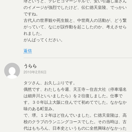
堺というと、テレビコマーシャルで、安い引越し屋さん
のイメージが強烈でしたけど、伝仁徳天皇陵、でっかい
ですね。
古代人の世界観や死生観と、中世商人の活動が、どう繋
がっていて、なにが誤作動を起こしたのか、考えさせら
れました。
がんばってください。
返信
うらら
2010年2月6日
タツさん、お久しぶりです。
偶然です、わたしも今週、天王寺～住吉大社（停車場名
は細井川といいましたら）を２往復しました。仕事で
す。３０年以上大阪に住んでて初めてでした。なかなか
味のある町並み。
で、堺。１２年ほど住んでいました。仁徳天皇陵は、高
校のクラブのランニングコースでした。その当時は、古
代はもちろん、日本史というものに全然興味がなかった