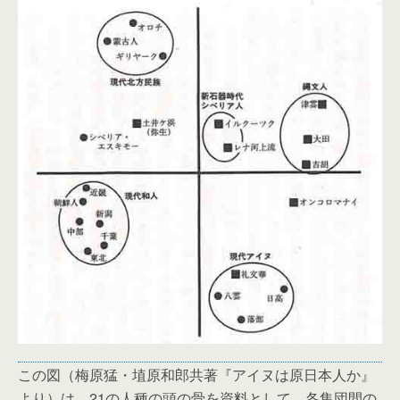
この図（梅原猛・埴原和郎共著『アイヌは原日本人か』
より）は、21の人種の頭の骨を資料として、各集団間の