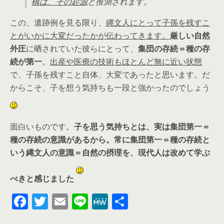
構は、その起源
と推測されます。
この、遺跡例を見る限り、
縄文人にとって子孫を残すこ
とがいかに大変だったかが伝わってきます。
厳しい自然
外圧
に晒されていた彼らにとって、
集団の存続＝種の存
続が第一
。
出産や医療の技術もほとんど無に近い状態
で、子孫を残すこと自体、大変であったと思います。だ
からこそ、子を想う気持ちも一段と強かったのでしょう
面白いものです。
子を思う気持ちとは、実は集団第一＝
種の存続の意識があるから。
常に集団第一＝種の存続と
いう縄文人の意識＝自然の摂理を、現代人は改めて学ぶ
べきと感じました
F
T
E
Li
M
共
a
wi
m
n
e
有