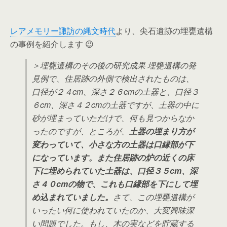
レアメモリー諏訪の縄文時代
より、尖石遺跡の埋甕遺構
の事例を紹介します 😉
＞埋甕遺構のその後の研究成果 埋甕遺構の発
見例で、住居跡の外側で検出されたものは、
口径が２４cm、深さ２６cmの土器と、口径３
６cm、深さ４２cmの土器ですが、土器の中に
砂が埋まっていただけで、何も見つからなか
ったのですが、ところが、
土器の埋まり方が
変わっていて、小さな方の土器は口縁部が下
になっています。また住居跡の炉の近くの床
下に埋められていた土器は、口径３５cm、深
さ４０cmの物で、これも口縁部を下にして埋
め込まれていました。
さて、この埋甕遺構が
いったい何に使われていたのか、大変興味深
い問題でした。もし、
木の実などを貯蔵する