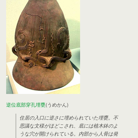
逆位底部穿孔埋甕
(うめかん)
住居の入口に逆さに埋められていた埋甕。不
思議な文様がほどこされ、底には植木鉢のよ
うな穴が開けられている。内部から人骨は発