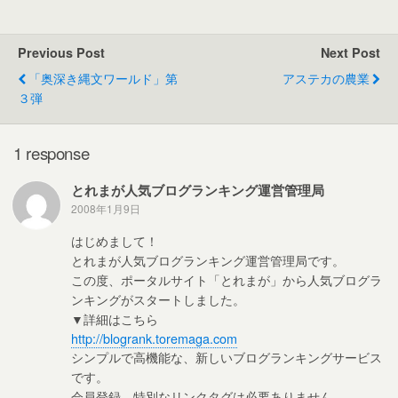
c
tt
ail
e
W
e
er
e
Previous Post
Next Post
b
「奥深き縄文ワールド」第
アステカの農業
o
３弾
o
k
1 response
とれまが人気ブログランキング運営管理局
2008年1月9日
はじめまして！
とれまが人気ブログランキング運営管理局です。
この度、ポータルサイト「とれまが」から人気ブログラ
ンキングがスタートしました。
▼詳細はこちら
http://blogrank.toremaga.com
シンプルで高機能な、新しいブログランキングサービス
です。
会員登録、特別なリンクタグは必要ありません。