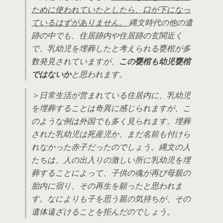
ために使われていたとしたら、口が下になっ
ているはずがありません。
縄文時代の他の遺
跡の中でも、住居跡内や住居跡の玄関近く
で、乳幼児を埋葬したと考えられる甕棺が多
数発見されていますが、
この甕棺も幼児甕棺
ではないか
と思われます。
＞日常生活が営まれている住居内に、乳幼児
を埋葬することは奇異に感じられますが、こ
のような例は外国でも多く見られます。埋葬
された乳幼児は死産児か、まだ名前も付けら
れなかった赤子だったのでしょう。縄文の人
たちは、人の出入りの激しい所に乳幼児を埋
葬することによって、子供の魂が再び母親の
胎内に宿り、その再生を願ったと思われま
す。なによりも子を思う親の気持ちが、その
遺体遠ざけることを拒んだのでしょう。