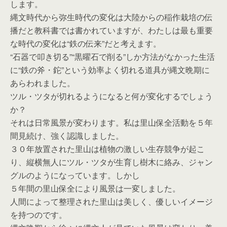
します。
縄文時代から弥生時代の変化は大陸からの稲作栽培の伝
播だと教科書では書かれていますが、わたしは最も重要
な時代の変化は“鉄の伝来”だと考えます。
“石器で叩き切る”“黒曜石で削る”しか方法がなかった生活
に“鉄の斧・鉈”という効率よく切れる道具が縄文晩期に
あらわれました。
ツル・ツタが切れるようになると何が変化するでしょう
か？
それは日常風景が変わります。私は里山保全活動を５年
間見続け、強く認識しました。
３０年放置された里山は植物の激しい生存競争が起こ
り、縦横無人にツル・ツタが生育し樹木に絡み、ジャン
グルのようになっています。しかし
５年間の里山保全により風景は一変しました。
人間によって整理された里山は美しく、優しいイメージ
を持つのです。