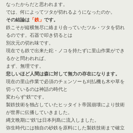
なったからだと思われます。
では、何によってツタが切れるようになったのか。
その結論は
「鉄」
です。
鉄こそが縦横無尽に絡まり合っていたツル・ツタを切れ
るのです。石器で叩き切るとは
別次元の切れ味です。
現在でも鉄で出来た鉈・ノコを持たずに里山作業ができ
るかと問われれば、
まず、無理です。
悲しいほど人間は森に対して無力の存在になります。
現在の里山作業で必須のチェンソーも刈払機も木や草を
切っているのは神話の時代と
変わらず“鉄”です。
製鉄技術を独占していたヒッタイト帝国崩壊により技術
が世界に伝播していきました。
縄文晩期に“鉄”は日本列島に流入しました。
弥生時代には独自の砂鉄を原料にした製鉄技術まで確立