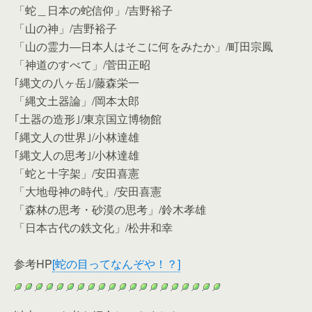
「蛇＿日本の蛇信仰」/吉野裕子
「山の神」/吉野裕子
「山の霊力―日本人はそこに何をみたか」/町田宗鳳
「神道のすべて」/菅田正昭
｢縄文の八ヶ岳｣/藤森栄一
「縄文土器論」/岡本太郎
｢土器の造形｣/東京国立博物館
｢縄文人の世界｣/小林達雄
｢縄文人の思考｣/小林達雄
「蛇と十字架」/安田喜憲
「大地母神の時代」/安田喜憲
「森林の思考・砂漠の思考」/鈴木孝雄
「日本古代の鉄文化」/松井和幸
参考HP
[蛇の目ってなんぞや！？]