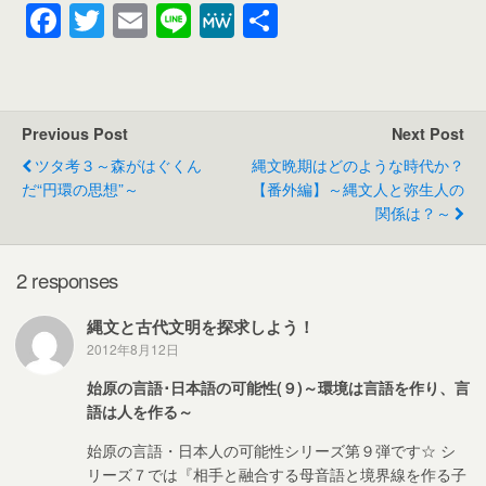
F
T
E
Li
M
共
a
wi
m
n
e
有
c
tt
ail
e
W
e
er
e
Previous Post
Next Post
b
ツタ考３～森がはぐくん
縄文晩期はどのような時代か？
o
だ“円環の思想”～
【番外編】～縄文人と弥生人の
関係は？～
o
k
2 responses
縄文と古代文明を探求しよう！
2012年8月12日
始原の言語･日本語の可能性(９)～環境は言語を作り、言
語は人を作る～
始原の言語・日本人の可能性シリーズ第９弾です☆ シ
リーズ７では『相手と融合する母音語と境界線を作る子