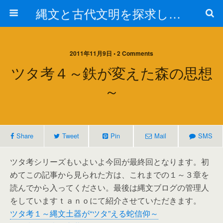
縄文と古代文明を探求しよう！
2011年11月9日 • 2 Comments
ツタ考４～鉄が変えた森の思想
～
Share
Tweet
Pin
Mail
SMS
ツタ考シリーズもいよいよ今回が最終回となります。初
めてこの記事から見られた方は、これまでの１～３章を
読んでから入ってください。最後は縄文ブログの管理人
をしていますｔａｎｏにて紹介させていただきます。
ツタ考１～縄文土器が“ツタ”える蛇信仰～