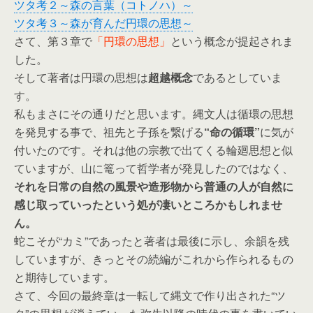
ツタ考２～森の言葉（コトノハ）～
ツタ考３～森が育んだ円環の思想～
さて、第３章で
「円環の思想」
という概念が提起されま
した。
そして著者は円環の思想は
超越概念
であるとしていま
す。
私もまさにその通りだと思います。縄文人は循環の思想
を発見する事で、祖先と子孫を繋げる
“命の循環”
に気が
付いたのです。それは他の宗教で出てくる輪廻思想と似
ていますが、山に篭って哲学者が発見したのではなく、
それを日常の自然の風景や造形物から普通の人が自然に
感じ取っていったという処が凄いところかもしれませ
ん。
蛇こそが“カミ”であったと著者は最後に示し、余韻を残
していますが、きっとその続編がこれから作られるもの
と期待しています。
さて、今回の最終章は一転して縄文で作り出された“ツ