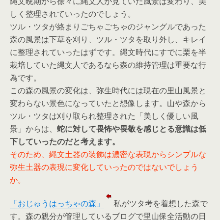
縄文晩期から徐々に縄文人が見ていた風景は変わり、美
しく整理されていったのでしょう。
ツル・ツタが絡まりごちゃごちゃのジャングルであった
森の風景は下草を刈り、ツル・ツタを取り外し、キレイ
に整理されていったはずです。縄文時代にすでに栗を半
栽培していた縄文人であるなら森の維持管理は重要な行
為です。
この森の風景の変化は、弥生時代には現在の里山風景と
変わらない景色になっていたと想像します。山や森から
ツル・ツタは刈り取られ整理された「美しく優しい風
景」からは、
蛇に対して畏怖や畏敬を感じとる意識は低
下していったのだと考えます。
そのため、縄文土器の装飾は濃密な表現からシンプルな
弥生土器の表現に変化していったのではないでしょう
か。
「おじゅうはっちゃの森」
私がツタ考を着想した森で
す。森の親分が管理しているブログで里山保全活動の日