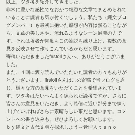
以上、ツタ考を紹介してきました。
非常に豊かな感性でなおかつ精緻な文章でまとめられて
いることに読者も気が付くでしょう。私たち（縄文ブロ
グメンバー）も最初に抱いた感想が内容は然ることなが
ら、文章の美しさや、流れるようなシーン展開の力で
す。それは著者が何度もこの論説を練り上げ、複数の意
見を反映させて作りこんでいるからだと思います。
寄稿いただきましたfirstoilさんへ、ありがとうございま
した。
また、４回に渡り読んでいただいた読者の方々もありが
とうございます。firstoilさんはこの寄稿で当ブログを通
じ、様々な方の意見をいただくことを希望されていま
す。ツタ考はたいへんよく練られた論考ですが、さらに
皆さんの意見をいただき、より確信に近い部分まで練り
上げていければさらに素晴らしい事だと思います。コメ
ントへの書き込みも、ぜひよろしくお願いします。
ｂｙ縄文と古代文明を探求しよう～管理人ｔａｎｏ