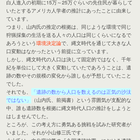
白人進入の初期に15万～25万ぐらいの先住民が暮らして
いたとするアメリカ人学者の推計にあったことに由来し
ています。
つまり、山内氏の推定の根拠は、同じような環境で同じ
狩猟採集の生活を送る人々の人口は同じくらいになるで
あろうという
環境決定論
で、縄文時代を通じて大きな人
口変動はなかったという前提に立っています。
しかし、縄文時代の人口は決して固定的ではなく、千年
紀を単位にして大きく変動していたであろうことは、遺
跡の数やその規模の変化から誰しもが予想していたこと
でした。
それでも、
「遺跡の数から人口を数えるのは正気の沙汰
ではない」
（山内氏、前掲書）という雰囲気が支配的な
中、誰も遺跡数を根拠に縄文時代人口の推計をしようと
はしませんでした。
ところが、この考え方に勇気ある挑戦を試みた研究者が
いました。それが小山修三氏です。