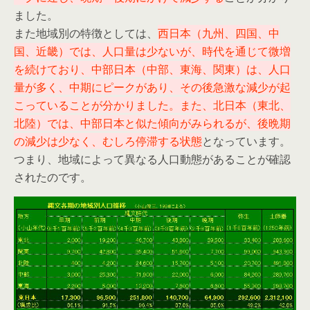
ました。
また地域別の特徴としては、
西日本（九州、四国、中
国、近畿）では、人口量は少ないが、時代を通じて微増
を続けており、中部日本（中部、東海、関東）は、人口
量が多く、中期にピークがあり、その後急激な減少が起
こっていることが分かりました。また、北日本（東北、
北陸）では、中部日本と似た傾向がみられるが、後晩期
の減少は少なく、むしろ停滞する状態
となっています。
つまり、地域によって異なる人口動態があることが確認
されたのです。