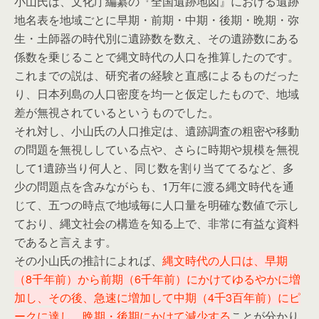
小山氏は、文化庁編纂の『全国遺跡地図』における遺跡
地名表を地域ごとに早期・前期・中期・後期・晩期・弥
生・土師器の時代別に遺跡数を数え、その遺跡数にある
係数を乗じることで縄文時代の人口を推算したのです。
これまでの説は、研究者の経験と直感によるものだった
り、日本列島の人口密度を均一と仮定したもので、地域
差が無視されているというものでした。
それ対し、小山氏の人口推定は、遺跡調査の粗密や移動
の問題を無視ししている点や、さらに時期や規模を無視
して1遺跡当り何人と、同じ数を割り当ててるなど、多
少の問題点を含みながらも、1万年に渡る縄文時代を通
じて、五つの時点で地域毎に人口量を明確な数値で示し
ており、縄文社会の構造を知る上で、非常に有益な資料
であると言えます。
その小山氏の推計によれば、
縄文時代の人口は、早期
（8千年前）から前期（6千年前）にかけてゆるやかに増
加し、その後、急速に増加して中期（4千3百年前）にピ
ークに達し、晩期・後期にかけて減少する
ことが分かり