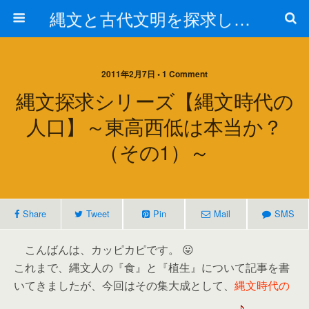
縄文と古代文明を探求しよう！
2011年2月7日 • 1 Comment
縄文探求シリーズ【縄文時代の
人口】～東高西低は本当か？
（その1）～
Share
Tweet
Pin
Mail
SMS
こんばんは、カッピカピです。 😛
これまで、縄文人の『食』と『植生』について記事を書
いてきましたが、今回はその集大成として、
縄文時代の