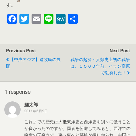
す。
F
T
E
Li
M
共
a
wi
m
n
e
有
c
tt
ail
e
W
e
er
e
Previous Post
Next Post
b
【中央アジア】遊牧民の展
戦争の起源～人類史上初の戦争
o
開
は、５５００年前、イラン高原
で勃発した！
o
k
1 response
鯉太郎
2011年6月9日
これまでの歴史は大抵東洋史と西洋史を別々に倣うこと
が多かったのですが、両者を俯瞰してみると、西洋での
略奪の玉突きで、東へ東へと部族が押しやられ、中国に