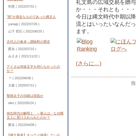
礼文島の広域交易を贈与
利恵
( 2022/07/31 )
か・・・それとも・・・
今日は縄文時代中期以降
"死"が身近なものであった縄文人
流とはいったいなんだっ
yanagi
( 2022/07/26 )
ます。
山下 哲応
( 2022/06/25 )
古代人の食卓～調味料の歴史
匿名
( 2022/07/15 )
みさき
( 2021/11/22 )
(さらに…)
アイヌは何故文字を持たなかったの
か？
？
( 2022/06/08 )
投
大庭
( 2020/07/12 )
聖徳太子の功績は捏造か
eiko
( 2022/05/24 )
弥生時代の解明１ ～倭人は、なぜ縄
文人に受け入れられたのか？
匿名
( 2022/04/08 )
【縄文再考】すべては循環している