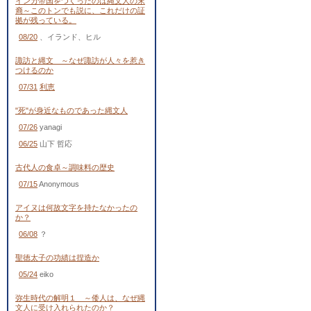
インカ帝国をつくったのは縄文人の末
裔～このトンでも説に、これだけの証
拠が残っている。
08/20
、イランド、ヒル
諏訪と縄文 ～なぜ諏訪が人々を惹き
つけるのか
07/31
利恵
"死"が身近なものであった縄文人
07/26
yanagi
06/25
山下 哲応
古代人の食卓～調味料の歴史
07/15
Anonymous
アイヌは何故文字を持たなかったの
か？
06/08
？
聖徳太子の功績は捏造か
05/24
eiko
弥生時代の解明１ ～倭人は、なぜ縄
文人に受け入れられたのか？