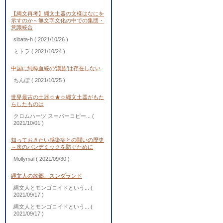
【縄文再考】縄文土器の文様はなにを
示すのか～無文字文化の中での集団・
意識統合
sibata-h
( 2021/10/26 )
ミトラ
( 2021/10/24 )
中国に純粋血統の‘漢族’は存在しない
ちんぽ
( 2021/10/25 )
世界最古の土器☆★☆縄文土器がもた
らしたものは
クロムハーツ スーパーコピー...
(
2021/10/01 )
知っておきたい感染症との闘いの歴史
～次のパンデミックを防ぐために
Mollymal
( 2021/09/30 )
縄文人の故郷、スンダランド
縄文人とモンゴロイドという...
(
2021/09/17 )
縄文人とモンゴロイドという...
(
2021/09/17 )