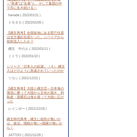
～”死者”は”生者”と、そして集団の中
で共に生き続ける～
hanada
( 2022/01/11 )
トモタカ
( 2022/01/05 )
【縄文再考】全国各地にある竪穴住居
は北方適応住居だった。シベリアから
技術流入したか？
縄文 中の人
( 2022/01/11 )
ミトラ
( 2022/01/10 )
シリーズ「日本人の起源」（４） 縄文
人はどのように形成されていったのか
ツヨシ
( 2021/12/22 )
【縄文再考】大陸と縄文②～日本海の
海流に乗って大陸から文化が届き、列
島産・黒曜石は海を渡って大陸に広が
った
レインボー
( 2021/12/18 )
縄文時代再考：縄文に稲作が無いの
は、政治、徴税が無い=国家が無いか
ら！
JA7TDO
( 2021/11/28 )