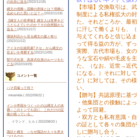
の出自に迫る
(2022/11/18)
【市場】交換取引は、武
縄文の埋葬～屈葬の意味とは？埋葬に
込められた思いとは？～
(2022/11/18)
制度による私権拡大の封
【縄文人の世界観】縄文人は世界をど
た。それどころか、最初
うとらえていたのか？その自然観から
に汗して働くよりも、（
迫る！
(2022/11/17)
与えてくれると信じ込ま
環状列石から見る縄文の墓と祭り
(2022/11/12)
って得る益の方が、ずっ
アイヌの伝統民家｢チセ」から縄文の
実際、古代市場も、女の
住まいを考察する
(2022/11/05)
うな宝石や絹や毛皮を主
竪穴式住居、高床式住居のルーツをた
どる
(2022/10/29)
た。（なお、近世→近代
になる。）それに対して
コメント一覧
ど）に対しては、その様
い。
ハマ貝塚って何？
【贈与】共認原理に基づ
minamida
( 2022/09/22 )
・他集団との接触によっ
インカ帝国をつくったのは縄文人の末
よって回避。
裔～このトンでも説に、これだけの証
拠が残っている。
・双方とも私有意識・自
、イランド、ヒル
( 2022/08/20 )
の証として各々の集団が
しに贈与し合う。
諏訪と縄文 ～なぜ諏訪が人々を惹き
つけるのか