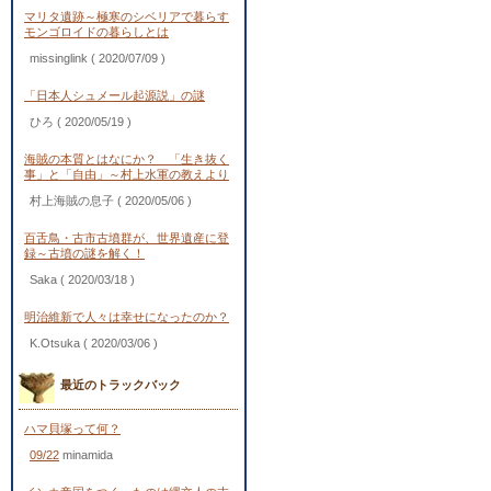
マリタ遺跡～極寒のシベリアで暮らす
モンゴロイドの暮らしとは
missinglink
( 2020/07/09 )
「日本人シュメール起源説」の謎
ひろ
( 2020/05/19 )
海賊の本質とはなにか？ 「生き抜く
事」と「自由」～村上水軍の教えより
村上海賊の息子
( 2020/05/06 )
百舌鳥・古市古墳群が、世界遺産に登
録～古墳の謎を解く！
Saka
( 2020/03/18 )
明治維新で人々は幸せになったのか？
K.Otsuka
( 2020/03/06 )
最近のトラックバック
ハマ貝塚って何？
09/22
minamida