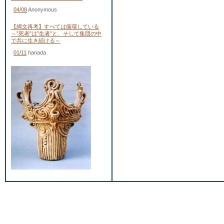
04/08
Anonymous
【縄文再考】すべては循環している
～”死者”は”生者”と、そして集団の中
で共に生き続ける～
01/11
hanada