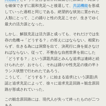
を確保できずに親和充足へと後退して、
共認機能
を形成
していった過程と同じである。絶望的な状況に置かれた
人類にとって、この踊りと性の充足こそが、生きてゆく
最大の活力源となった。
しかし、解脱充足は活力源と成っても、それだけでは生
存の危機→「どうする？」の答えにはならない。相変わ
らず、生きる為には洞窟を出て、決死行に身を挺さなけ
ればならない。従って、不整合な自然世界を前にした
「どうする？」という課題共認とみんな追求は連綿と続
けられたが、おそらく、それは踊りや性充足の後の半ト
ランス状態で行われたであろう。
こうして、「どうする？」に始まる追求(という課題)共
認と追求充足によって、徐々に追求充足回路＝観念原回
路が形成されていった。
この観念原回路には、現代人が失って終ったものが二つ
ある。