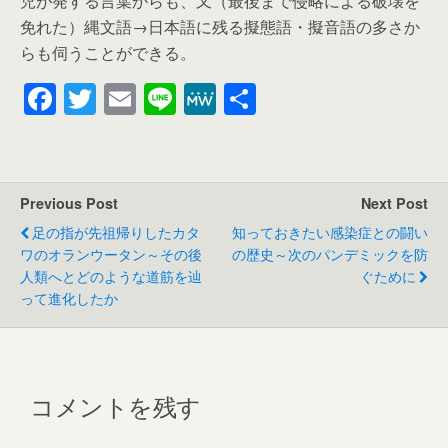
児が発する言葉からも、又（最後まで侵略による破壊を
免れた）縄文語→日本語に残る擬態語・擬音語の多さか
らも伺うことができる。
F
T
E
Li
M
共
a
wi
m
n
e
有
c
tt
ail
e
W
e
er
e
Previous Post
Next Post
b
足の指が先祖帰りしたカタ
知っておきたい感染症との闘い
o
ワのオランウータン～その後
の歴史～次のパンデミックを防
人類へとどのような道筋を辿
ぐために
o
って進化したか
k
コメントを残す