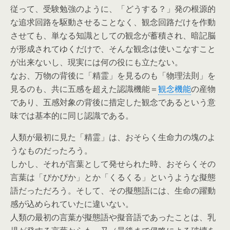
従って、受験勉強のように、「どうする？」発の根源的
な追求回路を駆動させることなく、観念回路だけを作動
させても、単なる知識としての観念が蓄積され、暗記脳
が形成されてゆくだけで、そんな観念は使いこなすこと
が出来ないし、現実には何の役にも立たない。
なお、万物の背後に「精霊」を見るのも「物理法則」を
見るのも、共に五感を超えた認識機能＝
観念機能
の産物
であり、五感対象の背後に措定した観念であるという意
味では基本的に同じ認識である。
人類が最初に見た「精霊」は、おそらく生命力の塊のよ
うなものだったろう。
しかし、それが言葉として発せられた時、おそらくその
言葉は「ぴかぴか」とか「くるくる」というような擬態
語だっただろう。そして、その擬態語には、生命の躍動
感が込められていたに違いない。
人類の最初の言葉が擬態語や擬音語であったことは、乳