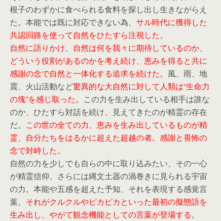
根子のわずかに食べられる食料を探し出し生きながらえ
た。本能では既に対応できない為、
サル時代に獲得した
共認回路を使って自然をひたすら注視した。
自然に語りかけ、自然は何を我々に期待しているのか、
どういう役割があるのかを考え続け、恵みを得ると共に
感謝の念で自然と一体化する追求を続けた。
風、雨、地
震、火山活動など
驚異的な大自然に対して人類は“生命力
の塊”を感じ取った
。この力を生み出している相手は誰な
のか、ひたすら対話を続け、見えてきたのが精霊の存在
だ。
この世の全ての力、恵みを生み出しているものが精
霊、自分たちをはるかに超えた超越の者。感謝と畏怖の
念で対峙した。
自然の力を少しでも自らの中に取り込みたい、その一心
が精霊信仰、さらには縄文土器の渦巻きに見られる宇宙
の力。本能や五感を超えた予知、それを表現する感覚言
葉、
それがクルクルやピカピカといった最初の擬態語を
生み出し、やがて観念機能としての言葉が登場する。