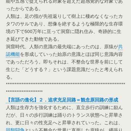
能や五感で捉えられる対象を超えた超感覚的な対象であ
ったからである。
人類は、足の指が先祖返りして樹上に棲めなくなったカ
タワのサルであり、想像を絶するような極限的な生存環
境の下で500万年に亘って洞窟に隠れ住み、奇跡的に生
き延びてきた動物である。
洞窟時代、人類の意識の最先端にあったのは、原猿が
共
認機能
を形成していった始原の意識とほぼ同じ意識内容
であっただろう。即ちそれは、不整合な世界を前にして
生じた「どうする？」という課題意識だったと考えられ
る。
********************************************************************
*********************
【言語の進化】２．追求充足回路＝観念原回路の形成
人類は生存力を強化するために、直立歩行の訓練に励ん
だが、日々の歩行訓練は踊りのトランス状態へと昇華さ
れ、更に日々の性充足へと昇華されていった。これは、
同類闘争
という不整合な世界に直面した原猿が、縄張り