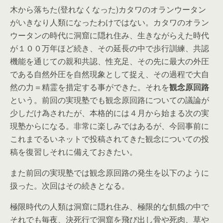
木から落ちた(登れなくなった)カタワのオランウータン
がいきなり人類になったわけではない。カタワのオラン
ウータンの時代に洞窟に隠れ住み、生きながらえた時代
が１００万年ほど続き、その延長の中で歩行訓練、共認
機能を通じての親和共認、性充足、その先に最大の外圧
である自然外圧を自然現象として捉え、その過程で大自
然の力＝精霊を措定する事ができた。それを
観念原回路
という。前回の実現塾でも観念原回路についての議論が
少しだけ為されたが、本格的には４月から始まる次の実
現塾からになる。非常に楽しみではあるが、今回事前に
これまでるいネットで投稿されてきた観念についての投
稿を復習しそれに備えておきたい。
また前回の実現塾では観念原回路の発生を以下のように
扱った。次回はその続きとなる。
極限時代の人類は洞窟に隠れ住み、極限的な飢餓の中で
それでも毎夜、決死行で洞窟を飛び出し骨や死肉、草や