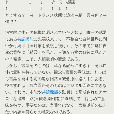
↑ ↓ ↓ 祈 り→感謝
↑ ↓ ↓ ↑ ↓ ↑
どうする？ → トランス状態で追求→精 霊→何？→
何で？
恒常的に生存の危機に晒されていた人類は、唯一の武器
である
共認機能
に先端収束して、不整合な自然世界に問
いかけ続け（＝対象を凝視し続け）、その果てに遂に自
然の背後に「精霊」を見た。人類が万物の背後に見たこ
の「精霊」こそ、人類最初の観念である。
しかし、観念そのものは、単なる記号にすぎず、それ自
体は意味を持っていない。観念≒言葉の意味は、もっぱ
ら言葉を発する前の追求回路＝観念原回路の中にある。
換言すれば、観念回路そのものはデジタル回路にすぎな
い。それは、本能や
共認機能
を動員して形成されたアナ
ログな追求回路(＝観念原回路)に直結して、はじめて意
味を持つ。重要なのは、言葉ではなく、言葉以前の伝え
たい内容＝何らかの意識なのである。