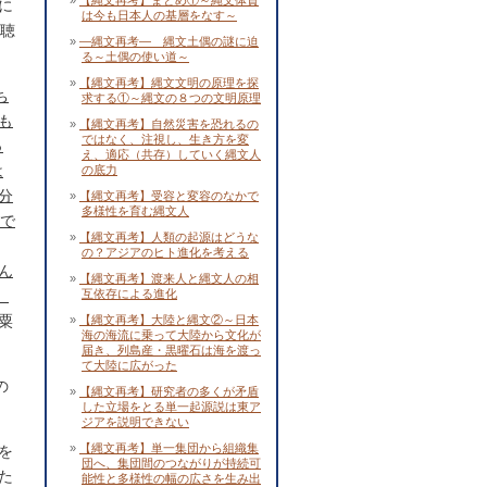
【縄文再考】まとめ①～縄文体質
に
は今も日本人の基層をなす～
を聴
―縄文再考― 縄文土偶の謎に迫
る～土偶の使い道～
【縄文再考】縄文文明の原理を探
ち
求する①～縄文の８つの文明原理
も
【縄文再考】自然災害を恐れるの
ではなく、注視し、生き方を変
っ
え、適応（共存）していく縄文人
は
の底力
分
【縄文再考】受容と変容のなかで
多様性を育む縄文人
ーで
【縄文再考】人類の起源はどうな
の？アジアのヒト進化を考える
ん
【縄文再考】渡来人と縄文人の相
、
互依存による進化
粟
【縄文再考】大陸と縄文②～日本
海の海流に乗って大陸から文化が
届き、列島産・黒曜石は海を渡っ
て大陸に広がった
の
【縄文再考】研究者の多くが矛盾
した立場をとる単一起源説は東ア
ジアを説明できない
【縄文再考】単一集団から組織集
を
団へ、集団間のつながりが持続可
た
能性と多様性の幅の広さを生み出