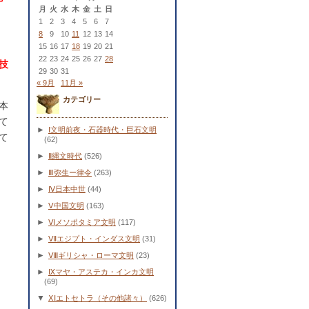
月
火
水
木
金
土
日
1
2
3
4
5
6
7
8
9
10
11
12
13
14
15
16
17
18
19
20
21
22
23
24
25
26
27
28
技
29
30
31
« 9月
11月 »
カテゴリー
本
て
►
Ⅰ文明前夜・石器時代・巨石文明
て
(62)
►
Ⅱ縄文時代
(526)
►
Ⅲ弥生ー律令
(263)
►
Ⅳ日本中世
(44)
►
Ⅴ中国文明
(163)
►
Ⅵメソポタミア文明
(117)
►
Ⅶエジプト・インダス文明
(31)
►
Ⅷギリシャ・ローマ文明
(23)
►
Ⅸマヤ・アステカ・インカ文明
(69)
▼
ⅩⅠエトセトラ（その他諸々）
(626)