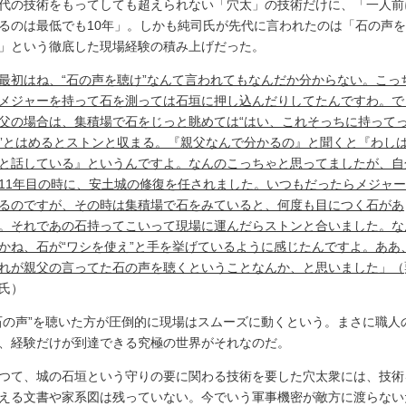
代の技術をもってしても超えられない「穴太」の技術だけに、「一人前
るのは最低でも10年」。しかも純司氏が先代に言われたのは「石の声
」という徹底した現場経験の積み上げだった。
最初はね、“石の声を聴け”なんて言われてもなんだか分からない。こっ
メジャーを持って石を測っては石垣に押し込んだりしてたんですわ。で
父の場合は、集積場で石をじっと眺めては“はい、これそっちに持って
”とはめるとストンと収まる。『親父なんで分かるの』と聞くと『わし
と話している』というんですよ。なんのこっちゃと思ってましたが、自
11年目の時に、安土城の修復を任されました。いつもだったらメジャ
るのですが、その時は集積場で石をみていると、何度も目につく石があ
。それであの石持ってこいって現場に運んだらストンと合いました。な
かね、石が“ワシを使え”と手を挙げているように感じたんですよ。ああ
れが親父の言ってた石の声を聴くということなんか、と思いました」（
氏）
石の声”を聴いた方が圧倒的に現場はスムーズに動くという。まさに職人
、経験だけが到達できる究極の世界がそれなのだ。
つて、城の石垣という守りの要に関わる技術を要した穴太衆には、技術
える文書や家系図は残っていない。今でいう軍事機密が敵方に渡らない