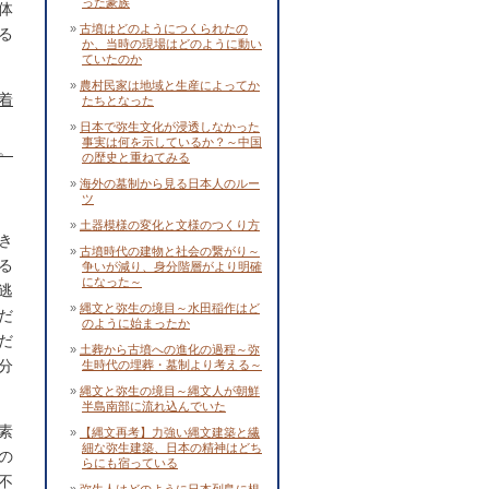
った豪族
体
古墳はどのようにつくられたの
る
か、当時の現場はどのように動い
ていたのか
農村民家は地域と生産によってか
着
たちとなった
日本で弥生文化が浸透しなかった
事実は何を示しているか？～中国
。
の歴史と重ねてみる
海外の墓制から見る日本人のルー
ツ
土器模様の変化と文様のつくり方
き
古墳時代の建物と社会の繋がり～
る
争いが減り、身分階層がより明確
になった～
逃
縄文と弥生の境目～水田稲作はど
だ
のように始まったか
だ
土葬から古墳への進化の過程～弥
分
生時代の埋葬・墓制より考える～
縄文と弥生の境目～縄文人が朝鮮
半島南部に流れ込んでいた
素
【縄文再考】力強い縄文建築と繊
細な弥生建築、日本の精神はどち
の
らにも宿っている
不