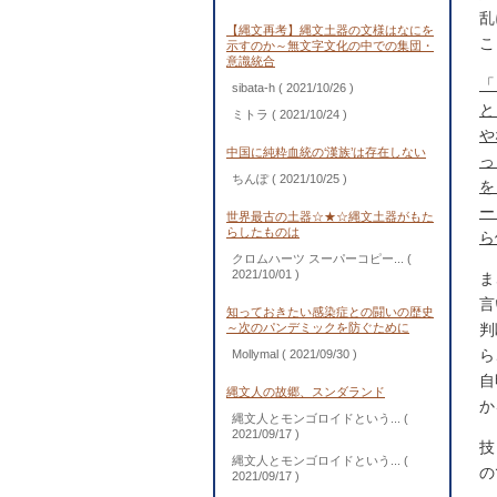
乱
【縄文再考】縄文土器の文様はなにを
こ
示すのか～無文字文化の中での集団・
意識統合
「
sibata-h
( 2021/10/26 )
と
ミトラ
( 2021/10/24 )
や
中国に純粋血統の‘漢族’は存在しない
っ
ちんぽ
( 2021/10/25 )
を
ー
世界最古の土器☆★☆縄文土器がもた
らしたものは
ら
クロムハーツ スーパーコピー...
(
2021/10/01 )
ま
言
知っておきたい感染症との闘いの歴史
～次のパンデミックを防ぐために
判
ら
Mollymal
( 2021/09/30 )
自
縄文人の故郷、スンダランド
か
縄文人とモンゴロイドという...
(
2021/09/17 )
技
縄文人とモンゴロイドという...
(
の
2021/09/17 )