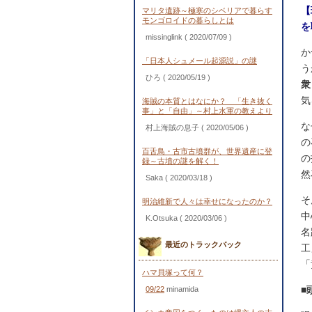
【
マリタ遺跡～極寒のシベリアで暮らす
モンゴロイドの暮らしとは
を
missinglink
( 2020/07/09 )
か
「日本人シュメール起源説」の謎
う
ひろ
( 2020/05/19 )
衆
気
海賊の本質とはなにか？ 「生き抜く
事」と「自由」～村上水軍の教えより
な
村上海賊の息子
( 2020/05/06 )
の
百舌鳥・古市古墳群が、世界遺産に登
の
録～古墳の謎を解く！
然
Saka
( 2020/03/18 )
そ
明治維新で人々は幸せになったのか？
中
K.Otsuka
( 2020/03/06 )
名
最近のトラックバック
工
「
ハマ貝塚って何？
■
09/22
minamida