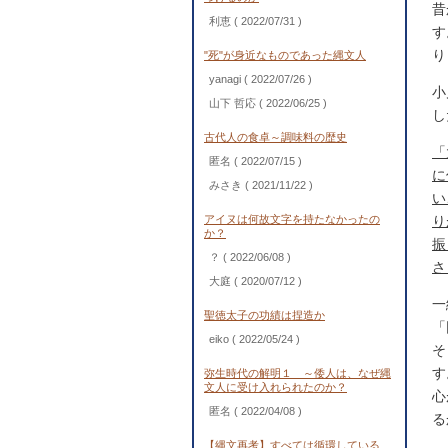
昔
利恵
( 2022/07/31 )
す
り
"死"が身近なものであった縄文人
yanagi
( 2022/07/26 )
小
山下 哲応
( 2022/06/25 )
し
古代人の食卓～調味料の歴史
「
匿名
( 2022/07/15 )
に
みさき
( 2021/11/22 )
い
アイヌは何故文字を持たなかったの
り
か？
振
？
( 2022/06/08 )
さ
大庭
( 2020/07/12 )
一
聖徳太子の功績は捏造か
「
eiko
( 2022/05/24 )
そ
す
弥生時代の解明１ ～倭人は、なぜ縄
文人に受け入れられたのか？
心
匿名
( 2022/04/08 )
る
【縄文再考】すべては循環している