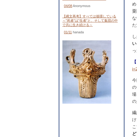
め
04/08
Anonymous
粟
【縄文再考】すべては循環している
な
～”死者”は”生者”と、そして集団の中
た
で共に生き続ける～
01/11
hanada
し
い
っ
【
i=
今
の
場
の
繊
け
こ
ど