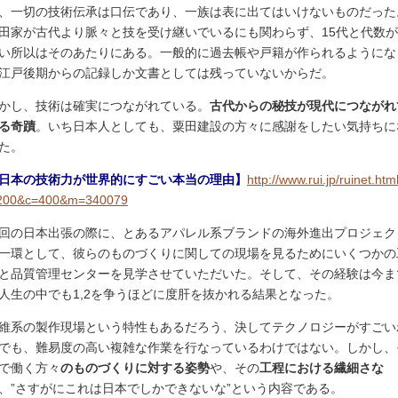
、一切の技術伝承は口伝であり、一族は表に出てはいけないものだった
田家が古代より脈々と技を受け継いでいるにも関わらず、15代と代数
い所以はそのあたりにある。一般的に過去帳や戸籍が作られるようにな
江戸後期からの記録しか文書としては残っていないからだ。
かし、技術は確実につながれている。
古代からの秘技が現代につながれ
る奇蹟
。いち日本人としても、粟田建設の方々に感謝をしたい気持ちに
た。
日本の技術力が世界的にすごい本当の理由】
http://www.rui.jp/ruinet.htm
200&c=400&m=340079
回の日本出張の際に、とあるアパレル系ブランドの海外進出プロジェク
一環として、彼らのものづくりに関しての現場を見るためにいくつかの
と品質管理センターを見学させていただいた。そして、その経験は今ま
人生の中でも1,2を争うほどに度肝を抜かれる結果となった。
維系の製作現場という特性もあるだろう、決してテクノロジーがすごい
でも、難易度の高い複雑な作業を行なっているわけではない。しかし、
で働く方々
のものづくりに対する姿勢
や、その
工程における繊細さな
、”さすがにこれは日本でしかできないな”という内容である。