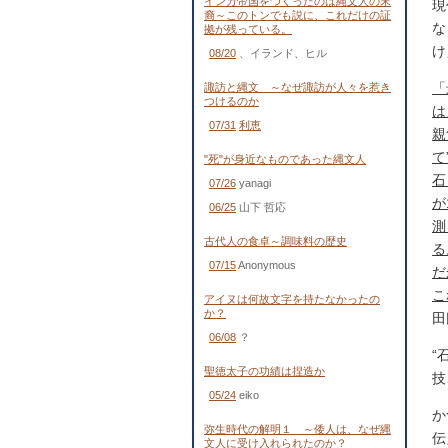
インカ帝国をつくったのは縄文人の末
現
裔～このトンでも説に、これだけの証
な
拠が残っている。
け
08/20
、イランド、ヒル
「
諏訪と縄文 ～なぜ諏訪が人々を惹き
つけるのか
は
07/31
利恵
親
て
"死"が身近なものであった縄文人
石
07/26
yanagi
が
06/25
山下 哲応
測
古代人の食卓～調味料の歴史
る
07/15
Anonymous
だ
こ
アイヌは何故文字を持たなかったの
か？
田
06/08
？
“
聖徳太子の功績は捏造か
技
05/24
eiko
か
弥生時代の解明１ ～倭人は、なぜ縄
伝
文人に受け入れられたのか？