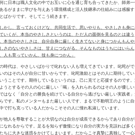
何に日本は職人文化の中でお互いに心を通じ育ち合ってきたか、師弟一
あるがままに学びを与えあう環境構成と活人技継承の仕組みには感服す
とばかりです。そしてこう続きます。
しかし、言っておくけどな、共同生活で、思いやりも、やさしさも身に
ていくが、本当のやさしさというのは、ただ人の面倒を見るのとは違う
。本当のやさしさは、自分自身に厳しく生きてないと身につかんもんや
しさのないやさしさは、甘えにつながる。そんなものはうちにはいらん
、人も育っていかん。技も身につかん」
の時代は、やさしいばかりで叱れない人も増えてきています。叱咤がで
いのはその人が自分に甘いからです、叱咤激励とはその人に期待してい
いうことです。期待しているというのは、己に克てと応援するのです。
ようとするその人の心に厳しい「喝」を入れられるのはその人が優しい
ではなく「自分との勝負を続けている自分から逃げない厳しい実践者」
らです。私のメンターもまた厳しい人です、まるで不動明王のように自
中で打ち克っている人だからこそその人に憧れ私淑しています。
が他人を尊敬することが大切なのは自分が成長できるからであり自分が
になれるからです。足るを知らず傲慢になり自分の実力を見誤れば多く
たちに大きな迷惑をかけてしまいます。だからこそ真摯に真独して一心