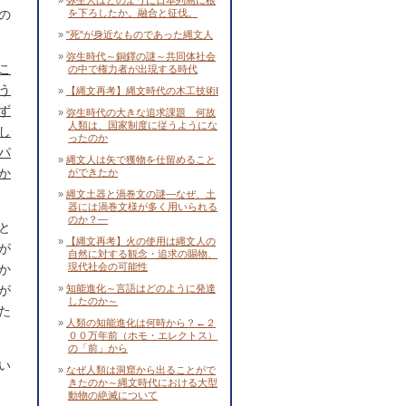
弥生人はどのように日本列島に根
の
を下ろしたか。融合と征伐。
"死"が身近なものであった縄文人
弥生時代～銅鐸の謎～共同体社会
こ
の中で権力者が出現する時代
う
【縄文再考】縄文時代の木工技術Ⅰ
ず
弥生時代の大きな追求課題 何故
人類は、国家制度に従うようにな
し
ったのか
パ
縄文人は矢で獲物を仕留めること
か
ができたか
縄文土器と渦巻文の謎―なぜ、土
器には渦巻文様が多く用いられる
のか？―
と
【縄文再考】火の使用は縄文人の
が
自然に対する観念・追求の賜物、
現代社会の可能性
か
が
知能進化～言語はどのように発達
したのか～
た
人類の知能進化は何時から？←２
００万年前（ホモ・エレクトス）
の「前」から
い
なぜ人類は洞窟から出ることがで
きたのか～縄文時代における大型
動物の絶滅について