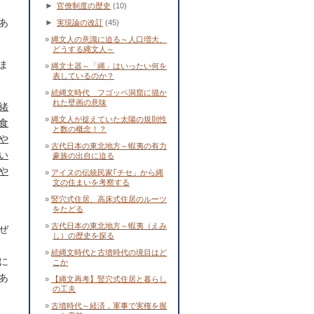
►
官僚制度の歴史
(10)
あ
►
実現論の改訂
(45)
縄文人の意識に迫る～人口増大、
どうする縄文人～
ま
縄文土器～「縄」はいったい何を
表しているのか？
続縄文時代 フゴッペ洞窟に描か
れた壁画の意味
緒
縄文人が捉えていた太陽の規則性
食
と数の概念！？
や
古代日本の東北地方～蝦夷の有力
い
豪族の出自に迫る
や
アイヌの伝統民家｢チセ」から縄
文の住まいを考察する
竪穴式住居、高床式住居のルーツ
をたどる
古代日本の東北地方～蝦夷（えみ
ぜ
し）の歴史を探る
続縄文時代と古墳時代の境目はど
に
こか
あ
【縄文再考】竪穴式住居と暮らし
の工夫
古墳時代～経済，軍事で実権を握