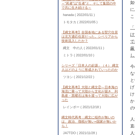
如
～”死者”は”生者”と、そして集団の中
で共に生き続ける～
に
hanada
( 2022/01/11 )
こ
トモタカ
( 2022/01/05 )
「
【縄文再考】全国各地にある竪穴住居
け
は北方適応住居だった。シベリアから
技術流入したか？
で
厳
縄文 中の人
( 2022/01/11 )
し
ミトラ
( 2022/01/10 )
シリーズ「日本人の起源」（４） 縄文
今
人はどのように形成されていったのか
な
ツヨシ
( 2021/12/22 )
と
げ
【縄文再考】大陸と縄文②～日本海の
海流に乗って大陸から文化が届き、列
け
島産・黒曜石は海を渡って大陸に広が
った
か
レインボー
( 2021/12/18 )
の
縄文時代再考：縄文に稲作が無いの
人
は、政治、徴税が無い=国家が無いか
直
ら！
人
JA7TDO
( 2021/11/28 )