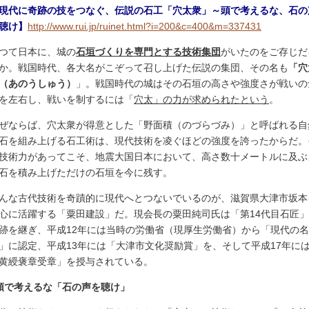
現代に奇跡の技をつなぐ、伝説の石工「穴太衆」～頭で考えるな、石の
聴け】
http://www.rui.jp/ruinet.html?i=200&c=400&m=337431
つて日本に、城の
石垣づくりを専門とする技術集団
がいたのをご存じだ
か。戦国時代、各大名がこぞって召し上げた伝説の集団、その名も
「穴
（あのうしゅう）
」。戦国時代の城はその石垣の高さや強度さが戦いの
を左右し、戦いを制するには「
穴太」の力が求められたという
。
ぜならば、穴太衆が得意とした「野面積（のづらづみ）」と呼ばれる自
石を組み上げる石工術は、現代技術を凌ぐほどの強度を誇ったからだ。
技術力があってこそ、地震大国日本において、高さ数十メートルに及ぶ
石を積み上げただけの石垣を今に残す。
んな古代技術を奇蹟的に現代へとつないでいるのが、滋賀県大津市坂本
心に活躍する「粟田建設」だ。現会長の粟田純司氏は「第14代目石匠
跡を継ぎ、平成12年には当時の労働省（現厚生労働省）から「現代の名
」に認定、平成13年には「大津市文化奨励賞」を、そして平成17年に
黄綬褒章受章」を授与されている。
頭で考えるな「石の声を聴け」