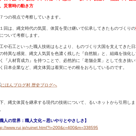
、災害時の動き方
７つの視点で考察していきます。
１回は、縄文時代の気質、体質を受け継いで伝承してきたものづくりの
について考察します。
工や石工といった職人技術はもとより、ものづくり大国を支えてきた日
の特異な感覚、縄文人気質を色濃く残した『自然観』と、組織を強化し
く『人材育成力』を持つことで、必然的に「老舗企業」として生き抜い
く日本企業など、縄文体質は着実にその根をおろしているのです。
下、縄文体質を継承する現代の技術について、るいネットから引用しま
。
職人の世界：職人文化～思いやりとやさしさ】
tp://www.rui.jp/ruinet.html?i=200&c=400&m=338595