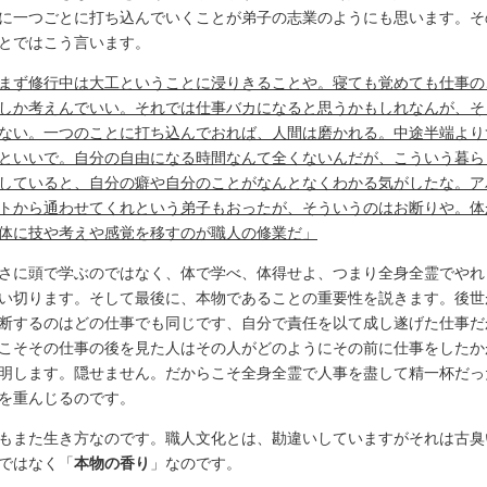
に一つごとに打ち込んでいくことが弟子の志業のようにも思います。そ
とではこう言います。
まず修行中は大工ということに浸りきることや。寝ても覚めても仕事の
しか考えんでいい。それでは仕事バカになると思うかもしれなんが、そ
ない。一つのことに打ち込んでおれば、人間は磨かれる。中途半端より
といいで。自分の自由になる時間なんて全くないんだが、こういう暮ら
していると、自分の癖や自分のことがなんとなくわかる気がしたな。ア
トから通わせてくれという弟子もおったが、そういうのはお断りや。体
体に技や考えや感覚を移すのが職人の修業だ」
さに頭で学ぶのではなく、体で学べ、体得せよ、つまり全身全霊でやれ
い切ります。そして最後に、本物であることの重要性を説きます。後世
断するのはどの仕事でも同じです、自分で責任を以て成し遂げた仕事だ
こそその仕事の後を見た人はその人がどのようにその前に仕事をしたか
明します。隠せません。だからこそ全身全霊で人事を盡して精一杯だっ
を重んじるのです。
もまた生き方なのです。職人文化とは、勘違いしていますがそれは古臭
ではなく「
本物の香り
」なのです。