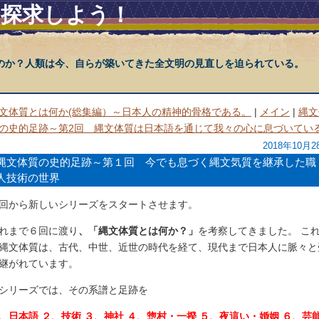
を探求しよう！
のか？人類は今、自らが築いてきた全文明の見直しを迫られている。
文体質とは何か(総集編）～日本人の精神的骨格である。
|
メイン
|
縄文
の史的足跡～第2回 縄文体質は日本語を通じて我々の心に息づいてい
2018年10月2
縄文体質の史的足跡～第１回 今でも息づく縄文気質を継承した職
人技術の世界
回から新しいシリーズをスタートさせます。
れまで６回に渡り
、「縄文体質とは何か？」
を考察してきました。 こ
縄文体質は、古代、中世、近世の時代を経て、現代まで日本人に脈々と
継がれています。
シリーズでは、その系譜と足跡を
、日本語 ２、技術 ３、神社 ４、惣村・一揆 ５、夜這い・婚姻 ６、芸