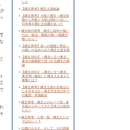
した
。
【縄文再考】縄文土器総論
が少
【縄文再考】大陸と縄文～縄文前
っ
期から列島と大陸は関わり合い、
日本海を囲む文化圏があった
縄文時代再考：縄文に稲作が無い
て
のは、政治、徴税が無い=国家が
無いから！
な
【縄文再考】命への感謝と再生へ
の願いが込められた縄文土器文様
【縄文2021】～縄文に立つ東京。
l?
東京の島嶼部で見つかる縄文の痕
跡
【縄文2021】～縄文に立つ東京。
ト
東京湾に集結した縄文人を支えた
基盤とは？
工
【縄文再考】縄文土器の文様はな
で
にを示すのか～無文字文化の中で
の集団・意識統合
縄文再考：縄文人のルーツ③～多
わ
方面からやってきた日本人の祖先
たち～
そ
縄文再考；人骨一覧 縄文人だけ
ではない！？
土偶のカタチ。そして、その意味