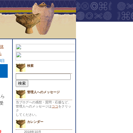
体
る
8日
検索
検
索:
管理人へのメッセージ
れら
当ブログへの感想・質問・応援など、
受
管理人へのメッセージは
ココ
をクリッ
ク
してください。
カレンダー
能
2018年10月