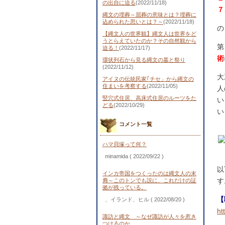
の出自に迫る
(2022/11/18)
７
縄文の埋葬～屈葬の意味とは？埋葬に
込められた思いとは？～
(2022/11/18)
の
【縄文人の世界観】縄文人は世界をど
うとらえていたのか？その自然観から
第
迫る！
(2022/11/17)
術
環状列石から見る縄文の墓と祭り
(2022/11/12)
大
アイヌの伝統民家｢チセ」から縄文の
住まいを考察する
(2022/11/05)
人
竪穴式住居、高床式住居のルーツをた
い
どる
(2022/10/29)
い
コメント一覧
ハマ貝塚って何？
minamida
( 2022/09/22 )
以
インカ帝国をつくったのは縄文人の末
す
裔～このトンでも説に、これだけの証
拠が残っている。
【
、イランド、ヒル
( 2022/08/20 )
ht
諏訪と縄文 ～なぜ諏訪が人々を惹き
つけるのか