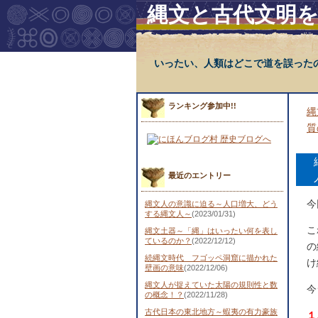
縄文と古代文明
いったい、人類はどこで道を誤った
ランキング参加中!!
縄
質
最近のエントリー
今
縄文人の意識に迫る～人口増大、どう
する縄文人～
(2023/01/31)
こ
縄文土器～「縄」はいったい何を表し
ているのか？
(2022/12/12)
の
続縄文時代 フゴッペ洞窟に描かれた
け
壁画の意味
(2022/12/06)
縄文人が捉えていた太陽の規則性と数
今
の概念！？
(2022/11/28)
古代日本の東北地方～蝦夷の有力豪族
１