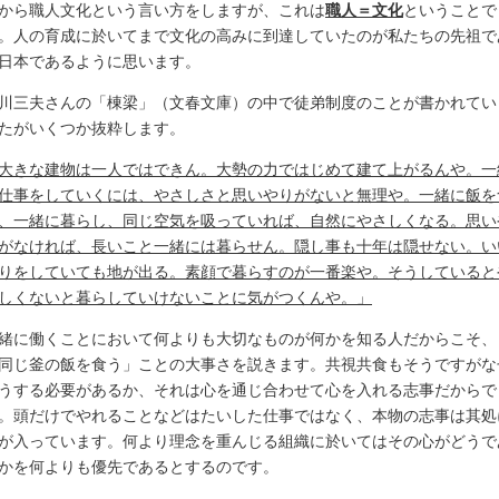
から職人文化という言い方をしますが、これは
職人＝文化
ということで
。人の育成に於いてまで文化の高みに到達していたのが私たちの先祖で
日本であるように思います。
川三夫さんの「棟梁」（文春文庫）の中で徒弟制度のことが書かれてい
たがいくつか抜粋します。
大きな建物は一人ではできん。大勢の力ではじめて建て上がるんや。一
仕事をしていくには、やさしさと思いやりがないと無理や。一緒に飯を
、一緒に暮らし、同じ空気を吸っていれば、自然にやさしくなる。思い
がなければ、長いこと一緒には暮らせん。隠し事も十年は隠せない。い
りをしていても地が出る。素顔で暮らすのが一番楽や。そうしていると
しくないと暮らしていけないことに気がつくんや。」
緒に働くことにおいて何よりも大切なものが何かを知る人だからこそ、
同じ釜の飯を食う」ことの大事さを説きます。共視共食もそうですがな
うする必要があるか、それは心を通じ合わせて心を入れる志事だからで
。頭だけでやれることなどはたいした仕事ではなく、本物の志事は其処
が入っています。何より理念を重んじる組織に於いてはその心がどうで
かを何よりも優先であるとするのです。