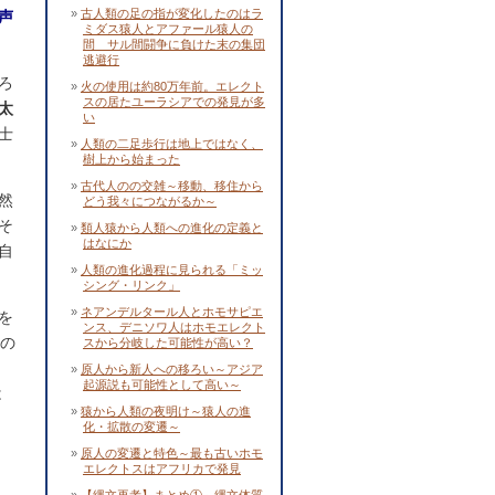
古人類の足の指が変化したのはラ
声
ミダス猿人とアファール猿人の
間 サル間闘争に負けた末の集団
逃避行
ろ
火の使用は約80万年前。エレクト
スの居たユーラシアでの発見が多
太
い
士
人類の二足歩行は地上ではなく、
樹上から始まった
古代人のの交雑～移動、移住から
然
どう我々につながるか～
そ
類人猿から人類への進化の定義と
はなにか
自
人類の進化過程に見られる「ミッ
シング・リンク」
ネアンデルタール人とホモサピエ
を
ンス、デニソワ人はホモエレクト
」の
スから分岐した可能性が高い？
原人から新人への移ろい～アジア
起源説も可能性として高い～
は
猿から人類の夜明け～猿人の進
化・拡散の変遷～
原人の変遷と特色～最も古いホモ
エレクトスはアフリカで発見