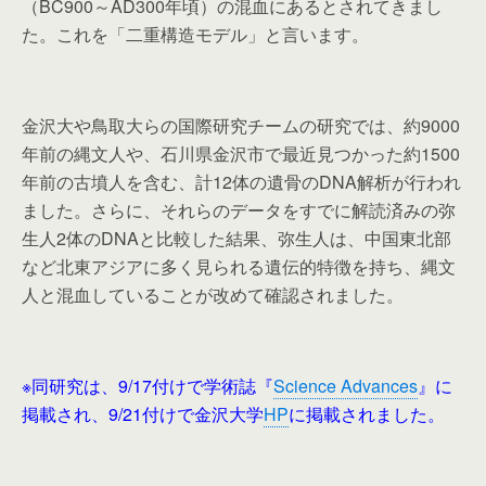
（BC900～AD300年頃）の混血にあるとされてきまし
た。これを「二重構造モデル」と言います。
金沢大や鳥取大らの国際研究チームの研究では、約9000
年前の縄文人や、石川県金沢市で最近見つかった約1500
年前の古墳人を含む、計12体の遺骨のDNA解析が行われ
ました。さらに、それらのデータをすでに解読済みの弥
生人2体のDNAと比較した結果、弥生人は、中国東北部
など北東アジアに多く見られる遺伝的特徴を持ち、縄文
人と混血していることが改めて確認されました。
※同研究は、9/17付けで学術誌『
Science Advances
』に
掲載され、9/21付けで金沢大学
HP
に掲載されました。