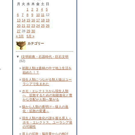
月
火
水
木
金
土
日
1
2
3
4
5
6
7
8
9
10
11
12
13
14
15
16
17
18
19
20
21
22
23
24
25
26
27
28
29
30
« 3月
5月 »
カテゴリー
▼
Ⅰ文明前夜・石器時代・巨石文明
(62)
。
初期人類は森林の中で地上生活を
始めた！？
現生人類につながる類人猿はユー
ラシアで生まれた
ホモ・エレクトスから現生人類
へ 拡散するための知能進化と豊
かな交配が人類へ繋がる
猿から人類の夜明け～猿人の進
化・拡散の変遷～
現生人類の進化の謎を握る原人＝
ホモ・エレクトス。ユーラシア発
の可能性
原人の拡散：脳容量からの検討