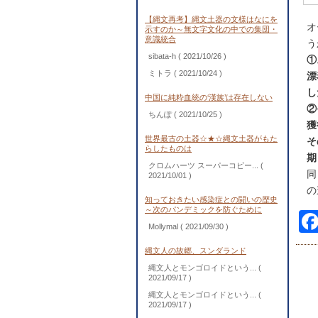
【縄文再考】縄文土器の文様はなにを
オ
示すのか～無文字文化の中での集団・
意識統合
う
sibata-h
( 2021/10/26 )
①
ミトラ
( 2021/10/24 )
漂
し
中国に純粋血統の‘漢族’は存在しない
②
ちんぽ
( 2021/10/25 )
獲
世界最古の土器☆★☆縄文土器がもた
そ
らしたものは
期
クロムハーツ スーパーコピー...
(
同
2021/10/01 )
の
知っておきたい感染症との闘いの歴史
～次のパンデミックを防ぐために
Mollymal
( 2021/09/30 )
縄文人の故郷、スンダランド
縄文人とモンゴロイドという...
(
2021/09/17 )
縄文人とモンゴロイドという...
(
2021/09/17 )