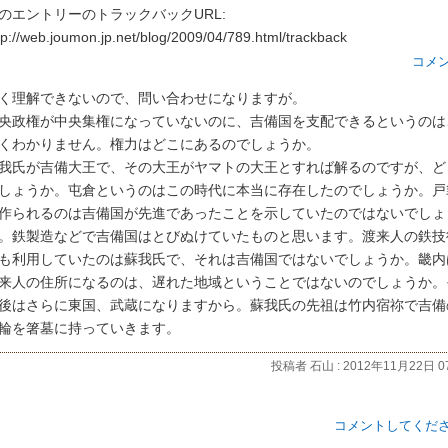
のエントリーのトラックバックURL:
tp://web.joumon.jp.net/blog/2009/04/789.html/trackback
コメ
く理解できないので、問い合わせになりますが。
央政権が中央集権になっていないのに、吉備国を支配できるというのは
くわかりません。権力はどこにあるのでしょうか。
我氏が吉備大王で、その大王がヤマトの大王とすれば解るのですが、ど
しょうか。屯倉というのはこの時代に本当に存在したのでしょうか。戸
作られるのは吉備国が先進であったことを示していたのではないでしょ
。鉄製造などで吉備国はとびぬけていたものと思います。渡来人の鉄技
も利用していたのは蘇我氏で、それは吉備国ではないでしょうか。畿内
来人の住所になるのは、遅れた地域ということではないのでしょうか。
後はさらに東国、武蔵になりますから。蘇我氏の先祖は竹内宿祢で吉備
輪を箸墓に持っていきます。
投稿者 石山 : 2012年11月22日 07
コメントしてくだ