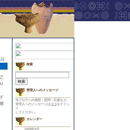
1日
検索
検
ア
索:
り
管理人へのメッセージ
ド
当ブログへの感想・質問・応援など、
関
管理人へのメッセージは
ココ
をクリッ
ク
してください。
カレンダー
2009年4月