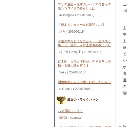
こ
マリタ遺跡～極寒のシベリアで暮らす
モンゴロイドの暮らしとは
ht
missinglink
( 2020/07/09 )
「日本人シュメール起源説」の謎
よ
ひろ
( 2020/05/19 )
中
よ
海賊の本質とはなにか？ 「生き抜く
事」と「自由」～村上水軍の教えより
蘇
村上海賊の息子
( 2020/05/06 )
で
が
百舌鳥・古市古墳群が、世界遺産に登
録～古墳の謎を解く！
か
Saka
( 2020/03/18 )
者
渡
明治維新で人々は幸せになったのか？
の
K.Otsuka
( 2020/03/06 )
埴
最近のトラックバック
ハマ貝塚って何？
09/22
minamida