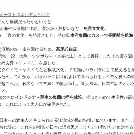
オーストロネシア人とは？
どんな種族だったかというと…
Ⅰ)沿海や低湿地に住み、潜水漁・貝拾いなど、
魚貝食文化
。
Ⅱ）「舟の文化」を発達させた。特に⑤
南洋集団はカヌーで長距離を航海
た。
Ⅲ)湿地の蛇・虫を避けるため、
高床式住居
。
Ⅳ)蛇・鮫・大魚・ウツボらを〈水界の主〉として畏拝。またその害を避
ため文身（イレズミ）を施した。
Ⅴ)タロイモ・ヤムイモなど根栽文化。イモ類はバラバラにして植えると
るため、これから「バラバラに切り刻まれて食べられる」イモ女神への
が起こった。有名な〈マヨ娘〉の殺人儀礼。食人風習。日本神話のオホ
ヒメ。
Ⅵ)のちに
インドシナ～華南の集団は稲を栽培
。稲はきわめて生産性が高
め、これによって大人口が確保された。
日本への渡来人と考えられる長江流域の民の特徴と似ています。また、
時代等に、これらの種族が日本に漂着民としてたどり着いたと仮定する