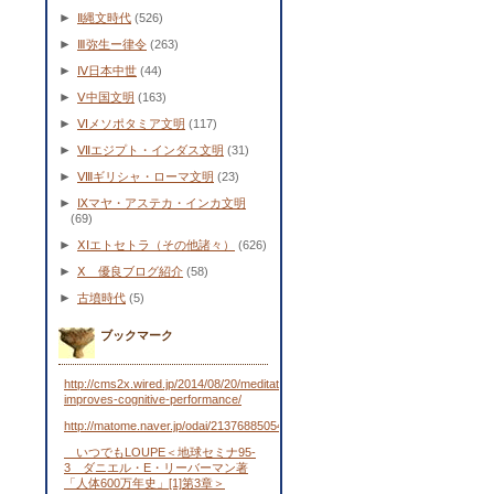
►
Ⅱ縄文時代
(526)
►
Ⅲ弥生ー律令
(263)
►
Ⅳ日本中世
(44)
►
Ⅴ中国文明
(163)
►
Ⅵメソポタミア文明
(117)
►
Ⅶエジプト・インダス文明
(31)
►
Ⅷギリシャ・ローマ文明
(23)
►
Ⅸマヤ・アステカ・インカ文明
(69)
►
ⅩⅠエトセトラ（その他諸々）
(626)
►
Ⅹ 優良ブログ紹介
(58)
►
古墳時代
(5)
ブックマーク
http://cms2x.wired.jp/2014/08/20/meditation-
improves-cognitive-performance/
http://matome.naver.jp/odai/2137688505443481701
いつでもLOUPE＜地球セミナ95-
3 ダニエル・E・リーバーマン著
「人体600万年史」[1]第3章＞