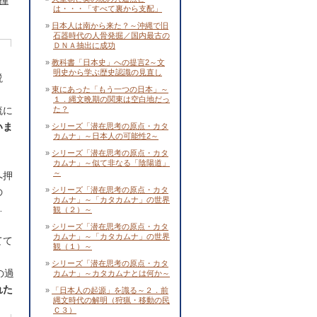
揮
は・・・「すべて裏から支配」
日本人は南から来た？～沖縄で旧
石器時代の人骨発掘／国内最古の
ＤＮＡ抽出に成功
教科書「日本史」への提言2～文
明史から学ぶ歴史認識の見直し
説
東にあった「もう一つの日本」～
１．縄文晩期の関東は空白地だっ
流に
た？
いま
シリーズ「潜在思考の原点・カタ
カムナ」～日本人の可能性2～
シリーズ「潜在思考の原点・カタ
カムナ」～似て非なる「陰陽道」
～
へ押
シリーズ「潜在思考の原点・カタ
の
カムナ」～「カタカムナ」の世界
…
観（２）～
シリーズ「潜在思考の原点・カタ
カムナ」～「カタカムナ」の世界
てて
観（１）～
シリーズ「潜在思考の原点・カタ
の過
カムナ」～カタカムナとは何か～
れた
「日本人の起源」を識る～２．前
縄文時代の解明（狩猟・移動の民
Ｃ３）