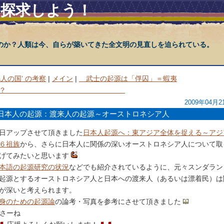
を探求しよう！
のか？人類は今、自らが築いてきた全文明の見直しを迫られている。
毛人の国’ の考察
|
メイン
|
武士の起源は「俘囚」＝蝦夷
か？
2009年04月2
日本人の起源：渡来人の起源～オーストロネシア人
日アップさせて頂きました
日本人起源へ：東アジア全体を捉える～アジ
６祖族
から、さらに日本人に関係の深いオーストロネシア人について取
げてみたいと思います
本語の起源研究の状況
などでも紹介されているように、元々スンダラン
起源とするオーストロネシア人と日本への渡来人（あるいは漂着民）は
が深いと考えられます。
身のための起源論
の論考・写真を参考にさせて頂きました
yさーね