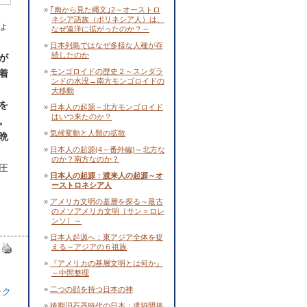
｢南から見た縄文｣2～オーストロ
ネシア語族（ポリネシア人）は、
ょ
なぜ遠洋に拡がったのか？～
日本列島ではなぜ多様な人種が存
続したのか
が
モンゴロイドの歴史２～スンダラ
着
ンドの水没→南方モンゴロイドの
大移動
を
日本人の起源～北方モンゴロイド
はいつ来たのか？
。
気候変動と人類の拡散
晩
日本人の起源(4－番外編)～北方な
のか？南方なのか？
圧
日本人の起源：渡来人の起源～オ
ーストロネシア人
アメリカ文明の基層を探る～最古
のメソアメリカ文明［サン＝ロレ
ンソ］～
日本人起源へ：東アジア全体を捉
える～アジアの６祖族
『アメリカの基層文明とは何か』
～中間整理
二つの顔を持つ日本の神
ック
後期旧石器時代の日本：遺跡間接