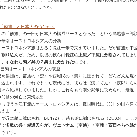
、
三内丸山を中心とした海の航路ネットワーク等で彼らの航海能力が発
れたのではないでしょうか。
「倭族」と日本人のつながり
この「倭族」の一部が日本人の構成ソースとなった－という鳥越憲三郎
◆華南オーストロネシア人の分断
オーストロネシア族はふるく長江一帯で栄えていました。だが苗族が中
「割り込んだ」ため、以後の彼らは
長江の上流／下流に分断されてしま
す。すなわち蜀／呉の２集団に分かれた
のです。
◆巴蜀オーストロネシア人の衰退
巴蜀集団は、苗族の〈楚〉や西域民の〈秦〉に圧されて、どんどん辺境
し込まれます。それでもまだ漢代には、彼らは〈滇／てん〉〈夜郎〉ら
国々を維持していました。しかしこれらも前漢の武帝に攻められ、衰退
◆呉越の滅亡と東海脱出
いっぽう長江下流のオーストロネシア人は、戦国時代に〈呉〉の国を建
栄えました。
だが呉は越に滅ぼされ（BC472）、越も楚に滅ぼされる（BC334）。こ
程で
多数の呉・越遺民らが、ヴェトナム（南越）・南韓・西日本らへ逃
ようです。