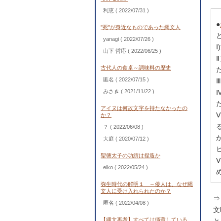
利恵
( 2022/07/31 )
●
"死"が身近なものであった縄文人
yanagi
( 2022/07/26 )
山下 哲応
( 2022/06/25 )
古代人の食卓～調味料の歴史
匿名
( 2022/07/15 )
みさき
( 2021/11/22 )
アイヌは何故文字を持たなかったの
か？
？
( 2022/06/08 )
大庭
( 2020/07/12 )
聖徳太子の功績は捏造か
eiko
( 2022/05/24 )
弥生時代の解明１ ～倭人は、なぜ縄
文人に受け入れられたのか？
⇒
匿名
( 2022/04/08 )
文
【縄文再考】すべては循環している