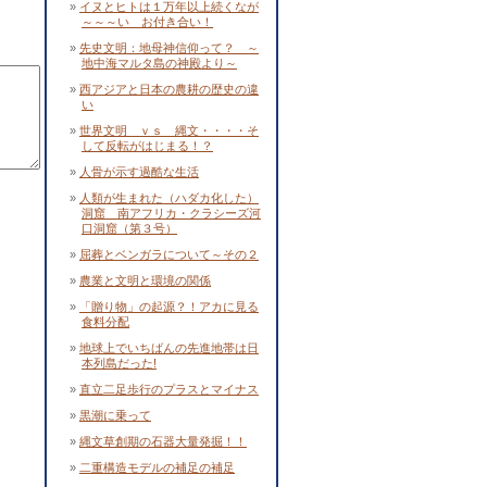
イヌとヒトは１万年以上続くなが
～～～い お付き合い！
先史文明：地母神信仰って？ ～
地中海マルタ島の神殿より～
西アジアと日本の農耕の歴史の違
い
世界文明 ｖｓ 縄文・・・・そ
して反転がはじまる！？
人骨が示す過酷な生活
人類が生まれた（ハダカ化した）
洞窟 南アフリカ・クラシーズ河
口洞窟（第３号）
屈葬とベンガラについて～その２
農業と文明と環境の関係
「贈り物」の起源？！アカに見る
食料分配
地球上でいちばんの先進地帯は日
本列島だった!
直立二足歩行のプラスとマイナス
黒潮に乗って
縄文草創期の石器大量発掘！！
二重構造モデルの補足の補足