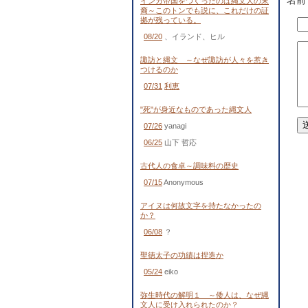
名前
インカ帝国をつくったのは縄文人の末
裔～このトンでも説に、これだけの証
拠が残っている。
08/20
、イランド、ヒル
諏訪と縄文 ～なぜ諏訪が人々を惹き
つけるのか
07/31
利恵
"死"が身近なものであった縄文人
07/26
yanagi
06/25
山下 哲応
古代人の食卓～調味料の歴史
07/15
Anonymous
アイヌは何故文字を持たなかったの
か？
06/08
？
聖徳太子の功績は捏造か
05/24
eiko
弥生時代の解明１ ～倭人は、なぜ縄
文人に受け入れられたのか？