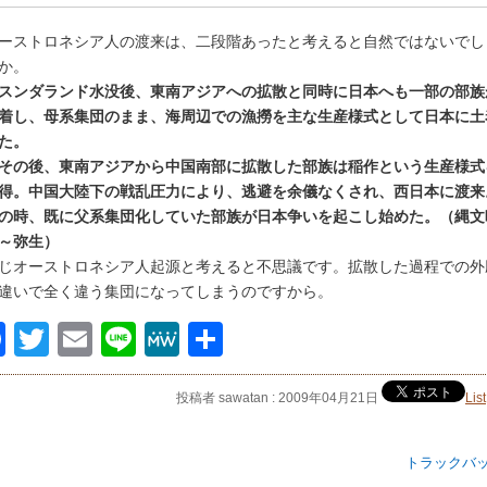
ーストロネシア人の渡来は、二段階あったと考えると自然ではないでし
か。
スンダランド水没後、東南アジアへの拡散と同時に日本へも一部の部族
着し、母系集団のまま、海周辺での漁撈を主な生産様式として日本に土
た。
その後、東南アジアから中国南部に拡散した部族は稲作という生産様式
得。中国大陸下の戦乱圧力により、逃避を余儀なくされ、西日本に渡来
の時、既に父系集団化していた部族が日本争いを起こし始めた。（縄文
～弥生）
じオーストロネシア人起源と考えると不思議です。拡散した過程での外
違いで全く違う集団になってしまうのですから。
Facebook
Twitter
Email
Line
MeWe
共
有
投稿者 sawatan : 2009年04月21日
List
トラックバ