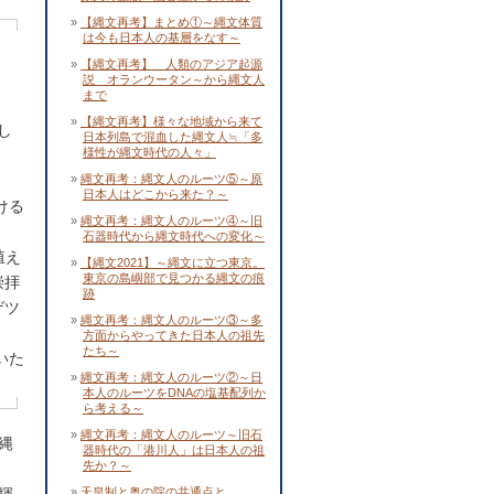
【縄文再考】まとめ①～縄文体質
は今も日本人の基層をなす～
【縄文再考】 人類のアジア起源
説 オランウータン～から縄文人
まで
【縄文再考】様々な地域から来て
し
日本列島で混血した縄文人≒「多
様性が縄文時代の人々」
縄文再考：縄文人のルーツ⑤～原
日本人はどこから来た？～
ける
縄文再考：縄文人のルーツ④～旧
石器時代から縄文時代への変化～
殖え
【縄文2021】～縄文に立つ東京。
東京の島嶼部で見つかる縄文の痕
崇拝
跡
ゲツ
縄文再考：縄文人のルーツ③～多
方面からやってきた日本人の祖先
たち～
いた
縄文再考：縄文人のルーツ②～日
本人のルーツをDNAの塩基配列か
ら考える～
縄文再考：縄文人のルーツ～旧石
縄
器時代の「港川人」は日本人の祖
先か？～
天皇制と奥の院の共通点と