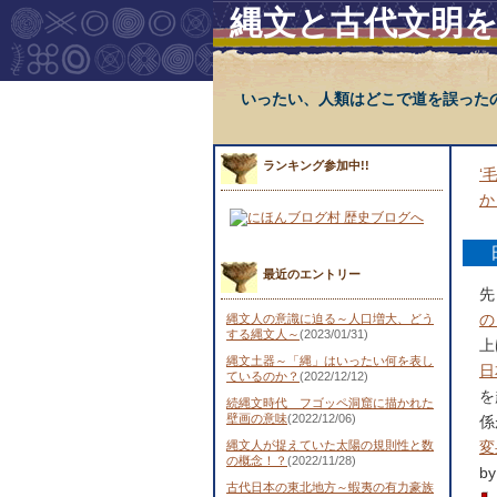
縄文と古代文明
いったい、人類はどこで道を誤った
ランキング参加中!!
‘
最近のエントリー
先
の
縄文人の意識に迫る～人口増大、どう
する縄文人～
(2023/01/31)
上
縄文土器～「縄」はいったい何を表し
日
ているのか？
(2022/12/12)
を
続縄文時代 フゴッペ洞窟に描かれた
壁画の意味
(2022/12/06)
係
縄文人が捉えていた太陽の規則性と数
変
の概念！？
(2022/11/28)
b
古代日本の東北地方～蝦夷の有力豪族