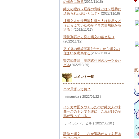
の出自に迫る
(2022/11/18)
縄文の埋葬～屈葬の意味とは？埋葬に
込められた思いとは？～
(2022/11/18)
【縄文人の世界観】縄文人は世界をど
うとらえていたのか？その自然観から
迫る！
(2022/11/17)
環状列石から見る縄文の墓と祭り
(2022/11/12)
アイヌの伝統民家｢チセ」から縄文の
住まいを考察する
(2022/11/05)
竪穴式住居、高床式住居のルーツをた
どる
(2022/10/29)
変
コメント一覧
ハマ貝塚って何？
minamida
( 2022/09/22 )
インカ帝国をつくったのは縄文人の末
裔～このトンでも説に、これだけの証
拠が残っている。
、イランド、ヒル
( 2022/08/20 )
諏訪と縄文 ～なぜ諏訪が人々を惹き
つけるのか