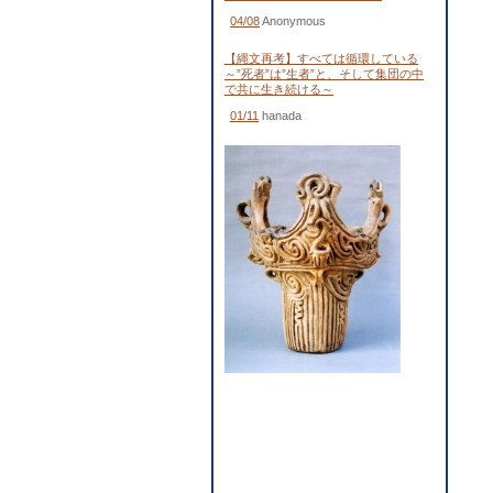
04/08
Anonymous
【縄文再考】すべては循環している
～”死者”は”生者”と、そして集団の中
で共に生き続ける～
01/11
hanada