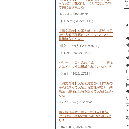
と
～”死者”は”生者”と、そして集団の中
さ
で共に生き続ける～
hanada
( 2022/01/11 )
トモタカ
( 2022/01/05 )
●
【縄文再考】全国各地にある竪穴住居
は北方適応住居だった。シベリアから
技術流入したか？
縄文 中の人
( 2022/01/11 )
ミトラ
( 2022/01/10 )
シリーズ「日本人の起源」（４） 縄文
人はどのように形成されていったのか
ツヨシ
( 2021/12/22 )
【縄文再考】大陸と縄文②～日本海の
海流に乗って大陸から文化が届き、列
島産・黒曜石は海を渡って大陸に広が
った
レインボー
( 2021/12/18 )
縄文時代再考：縄文に稲作が無いの
は、政治、徴税が無い=国家が無いか
ら！
JA7TDO
( 2021/11/28 )