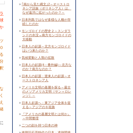
｢南から見た縄文｣2～オーストロ
ネシア語族（ポリネシア人）は、
なぜ遠洋に拡がったのか？～
ラ
球
日本列島ではなぜ多様な人種が存
続したのか
か
モンゴロイドの歴史２～スンダラ
ンドの水没→南方モンゴロイドの
大移動
ツ
日本人の起源～北方モンゴロイド
０
はいつ来たのか？
る
気候変動と人類の拡散
分
日本人の起源(4－番外編)～北方な
釈
のか？南方なのか？
日本人の起源：渡来人の起源～オ
ーストロネシア人
アメリカ文明の基層を探る～最古
な
のメソアメリカ文明［サン＝ロレ
く
ンソ］～
え
日本人起源へ：東アジア全体を捉
える～アジアの６祖族
緒
『アメリカの基層文明とは何か』
～中間整理
に
二つの顔を持つ日本の神
後期旧石器時代の日本：遺跡間接