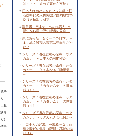
は・・・「すべて裏から支配」
と
日本人は南から来た？～沖縄で旧
石器時代の人骨発掘／国内最古の
ＤＮＡ抽出に成功
教科書「日本史」への提言2～文
明史から学ぶ歴史認識の見直し
東にあった「もう一つの日本」～
１．縄文晩期の関東は空白地だっ
た？
シリーズ「潜在思考の原点・カタ
カムナ」～日本人の可能性2～
砥
シリーズ「潜在思考の原点・カタ
カムナ」～似て非なる「陰陽道」
～
シリーズ「潜在思考の原点・カタ
カムナ」～「カタカムナ」の世界
観（２）～
ら後半
シリーズ「潜在思考の原点・カタ
。た
カムナ」～「カタカムナ」の世界
う工程
観（１）～
離させ
シリーズ「潜在思考の原点・カタ
カムナ」～カタカムナとは何か～
うだ）
「日本人の起源」を識る～２．前
の磨製
縄文時代の解明（狩猟・移動の民
Ｃ３）