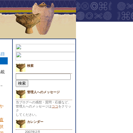
1日
検索
掲載
検
索:
－
管理人へのメッセージ
当ブログへの感想・質問・応援など、
か
管理人へのメッセージは
ココ
をクリッ
ク
してください。
直
カレンダー
伏
2007年2月