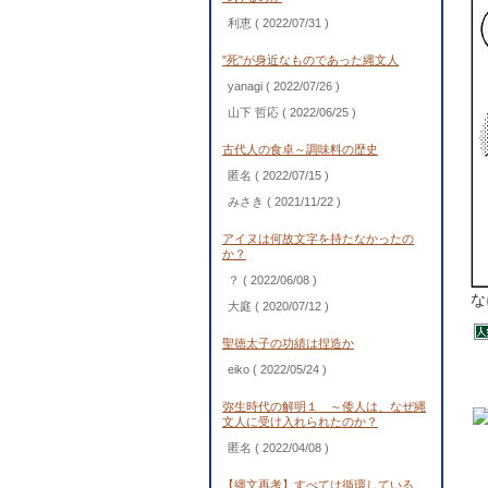
利恵
( 2022/07/31 )
"死"が身近なものであった縄文人
yanagi
( 2022/07/26 )
山下 哲応
( 2022/06/25 )
古代人の食卓～調味料の歴史
匿名
( 2022/07/15 )
みさき
( 2021/11/22 )
アイヌは何故文字を持たなかったの
か？
？
( 2022/06/08 )
な
大庭
( 2020/07/12 )
聖徳太子の功績は捏造か
eiko
( 2022/05/24 )
弥生時代の解明１ ～倭人は、なぜ縄
文人に受け入れられたのか？
匿名
( 2022/04/08 )
【縄文再考】すべては循環している