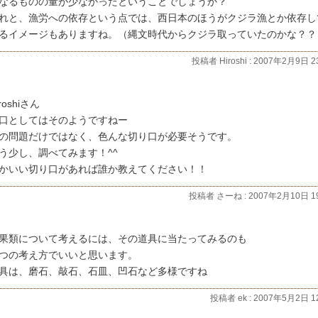
なるものの量が少なかったということでしょうか？
れと、漁労への依存という点では、西日本のほうがクジラ漁とか依存し
るイメージもありますね。（縄文時代からクジラ取っていたのかな？？
投稿者 Hiroshi : 2007年2月9日 2
roshiさん
口としてはそのようですねー
の問題だけではなく、色んな切り口が必要そうです。
う少し、調べてみます！^^
かいい切り口があれば誰か教えてください！！
投稿者 さーね : 2007年2月10日 19
果類について考えるには、その道具に当たってみるのも
つの考え方でいいと思います。
具は、磨石、敲石、石皿、凹石など多様ですね
投稿者 ek : 2007年5月2日 12