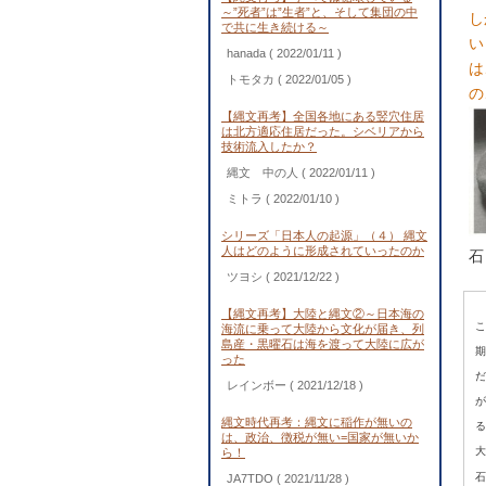
～”死者”は”生者”と、そして集団の中
し
で共に生き続ける～
い
hanada
( 2022/01/11 )
は
トモタカ
( 2022/01/05 )
の
【縄文再考】全国各地にある竪穴住居
は北方適応住居だった。シベリアから
技術流入したか？
縄文 中の人
( 2022/01/11 )
ミトラ
( 2022/01/10 )
シリーズ「日本人の起源」（４） 縄文
人はどのように形成されていったのか
石
ツヨシ
( 2021/12/22 )
【縄文再考】大陸と縄文②～日本海の
こ
海流に乗って大陸から文化が届き、列
島産・黒曜石は海を渡って大陸に広が
期
った
だ
レインボー
( 2021/12/18 )
が
縄文時代再考：縄文に稲作が無いの
る
は、政治、徴税が無い=国家が無いか
大
ら！
石
JA7TDO
( 2021/11/28 )