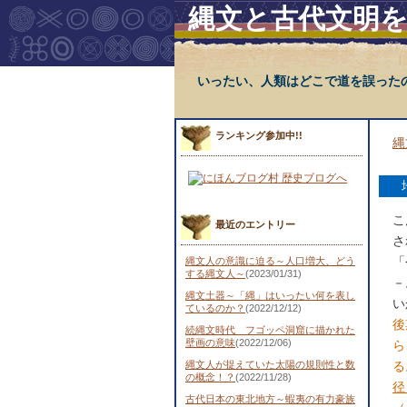
縄文と古代文明
いったい、人類はどこで道を誤った
ランキング参加中!!
縄
こ
最近のエントリー
さ
「
縄文人の意識に迫る～人口増大、どう
する縄文人～
(2023/01/31)
－
縄文土器～「縄」はいったい何を表し
い
ているのか？
(2022/12/12)
後
続縄文時代 フゴッペ洞窟に描かれた
壁画の意味
(2022/12/06)
ら
縄文人が捉えていた太陽の規則性と数
る
の概念！？
(2022/11/28)
径
古代日本の東北地方～蝦夷の有力豪族