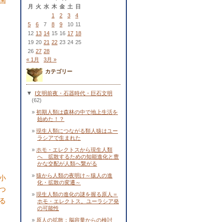
国
月
火
水
木
金
土
日
1
2
3
4
5
6
7
8
9
10
11
12
13
14
15
16
17
18
19
20
21
22
23
24
25
26
27
28
« 1月
3月 »
カテゴリー
▼
Ⅰ文明前夜・石器時代・巨石文明
(62)
初期人類は森林の中で地上生活を
始めた！？
現生人類につながる類人猿はユー
ラシアで生まれた
ホモ・エレクトスから現生人類
へ 拡散するための知能進化と豊
かな交配が人類へ繋がる
猿から人類の夜明け～猿人の進
小
化・拡散の変遷～
つ
現生人類の進化の謎を握る原人＝
る
ホモ・エレクトス。ユーラシア発
の可能性
原人の拡散：脳容量からの検討