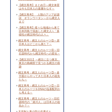
【縄文再考】まとめ①～縄文体質
は今も日本人の基層をなす～
【縄文再考】 人類のアジア起源
説 オランウータン～から縄文人
まで
【縄文再考】様々な地域から来て
日本列島で混血した縄文人≒「多
様性が縄文時代の人々」
縄文再考：縄文人のルーツ⑤～原
日本人はどこから来た？～
縄文再考：縄文人のルーツ④～旧
石器時代から縄文時代への変化～
【縄文2021】～縄文に立つ東京。
東京の島嶼部で見つかる縄文の痕
跡
縄文再考：縄文人のルーツ③～多
方面からやってきた日本人の祖先
たち～
縄文再考：縄文人のルーツ②～日
本人のルーツをDNAの塩基配列か
ら考える～
縄文再考：縄文人のルーツ～旧石
器時代の「港川人」は日本人の祖
先か？～
天皇制と奥の院の共通点と