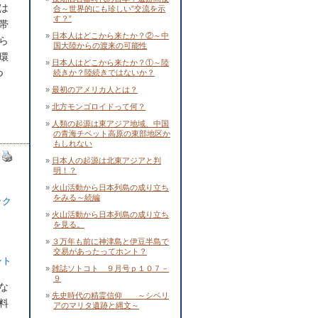
は
合～世界的にも珍しい”交流を示
す？”
帯
日本人はどこから来たか？②～中
ら
国大陸からの渡来の可能性
環
日本人はどこから来たか？①～陸
つ
続きか？陸続きではないか？
最初のアメリカ人とは？
北方モンゴロイドって何？
人類の起源は東アジア地域、中国
の青海チベット高原の東部地区か
もしれない
日本人の起源は北東アジアと判
明！？
火山活動から日本列島の成り立ち
をみる～続編
ック
火山活動から日本列島の成り立ち
を見る。
３万年も前に神津島と伊豆半島で
交易があったってホント？
ント
雑誌ソトコト ９月号ｐ１０７－
９
な
先史時代の精霊信仰 ～シベリ
料
アのマリタ遺跡と縄文～