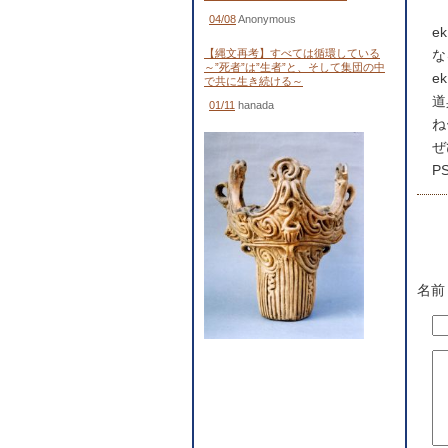
04/08
Anonymous
e
【縄文再考】すべては循環している
な
～”死者”は”生者”と、そして集団の中
e
で共に生き続ける～
道
01/11
hanada
ね
ぜ
P
名前