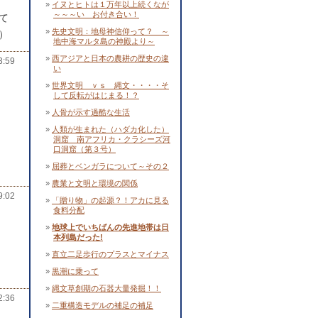
イヌとヒトは１万年以上続くなが
～～～い お付き合い！
て
先史文明：地母神信仰って？ ～
）
地中海マルタ島の神殿より～
西アジアと日本の農耕の歴史の違
3:59
い
世界文明 ｖｓ 縄文・・・・そ
して反転がはじまる！？
人骨が示す過酷な生活
人類が生まれた（ハダカ化した）
洞窟 南アフリカ・クラシーズ河
口洞窟（第３号）
屈葬とベンガラについて～その２
農業と文明と環境の関係
:02
「贈り物」の起源？！アカに見る
食料分配
地球上でいちばんの先進地帯は日
本列島だった!
直立二足歩行のプラスとマイナス
黒潮に乗って
縄文草創期の石器大量発掘！！
:36
二重構造モデルの補足の補足