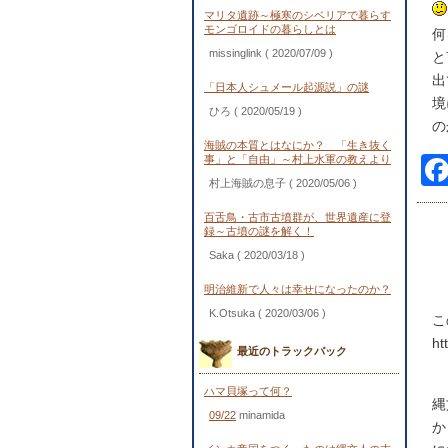
マリタ遺跡～極寒のシベリアで暮らす
モンゴロイドの暮らしとは
何
missinglink
( 2020/07/09 )
と
出
「日本人シュメール起源説」の謎
境
ひろ
( 2020/05/19 )
の
海賊の本質とはなにか？ 「生き抜く
事」と「自由」～村上水軍の教えより
村上海賊の息子
( 2020/05/06 )
百舌鳥・古市古墳群が、世界遺産に登
録～古墳の謎を解く！
Saka
( 2020/03/18 )
明治維新で人々は幸せになったのか？
K.Otsuka
( 2020/03/06 )
こ
ht
最近のトラックバック
ハマ貝塚って何？
縄
09/22
minamida
か