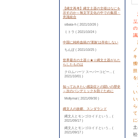
【縄文再考】縄文土器の文様はなにを
示すのか～無文字文化の中での集団・
意識統合
リ
sibata-h
( 2021/10/26 )
の
ミトラ
( 2021/10/24 )
議
中国に純粋血統の‘漢族’は存在しない
ノ
ちんぽ
( 2021/10/25 )
キ
世界最古の土器☆★☆縄文土器がもた
獲
らしたものは
担
クロムハーツ スーパーコピー...
(
2021/10/01 )
を
次
知っておきたい感染症との闘いの歴史
～次のパンデミックを防ぐために
い
Mollymal
( 2021/09/30 )
い
ら
縄文人の故郷、スンダランド
て
縄文人とモンゴロイドという...
(
に
2021/09/17 )
土
縄文人とモンゴロイドという...
(
2021/09/17 )
社