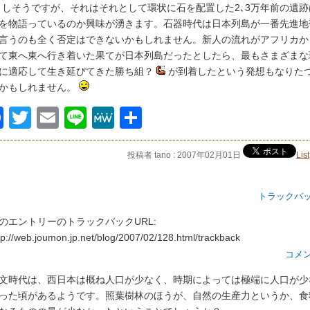
しそうですが、それはそれとして環状に石を配置した2､3万年前の遺跡
を物語っているのか興味が湧きます。石器時代は日本列島が一番先進地
言うのも全く否定はできないかもしれません。新人の流れがアフリカか
て東へ東へ行き着いた果てが日本列島だったとしたら、最もさまざまな
に適応して生き延びてきた勝ち組？
が到着したという発想もなりた
かもしれません。
Facebook
Twitter
Email
Line
MeWe
共
有
投稿者 tano : 2007年02月01日
List
トラックバ
のエントリーのトラックバックURL:
tp://web.joumon.jp.net/blog/2007/02/128.html/trackback
コメ
文時代は、西日本は概ね人口が少なく、時期によっては極端に人口が少
った頃があるようです。照葉樹林のほうが、自然の生産力というか、食