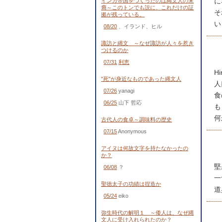
に
インカ帝国をつくったのは縄文人の末
裔～このトンでも説に、これだけの証
そ
拠が残っている。
い
08/20
、イランド、ヒル
諏訪と縄文 ～なぜ諏訪が人々を惹き
つけるのか
07/31
利恵
Hi
"死"が身近なものであった縄文人
人
07/26
yanagi
食
06/25
山下 哲応
も
何
古代人の食卓～調味料の歴史
07/15
Anonymous
アイヌは何故文字を持たなかったの
か？
堅
06/08
？
一
聖徳太子の功績は捏造か
道
05/24
eiko
弥生時代の解明１ ～倭人は、なぜ縄
文人に受け入れられたのか？