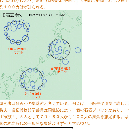
しもふれうしぶせ）遺跡（群馬県伊勢崎市）で初めて確認され、現在全
約１００カ所が知られる。
研究者は何らかの集落跡と考えている。例えば、下触牛伏遺跡に詳しい
将夫・岩宿博物館学芸員は同遺跡には２０個の石器ブロックがあり、一
１家族４、５人として７０～８０人から１００人の集落を想定する。は
後の縄文時代の一般的な集落よりずっと大規模だ。