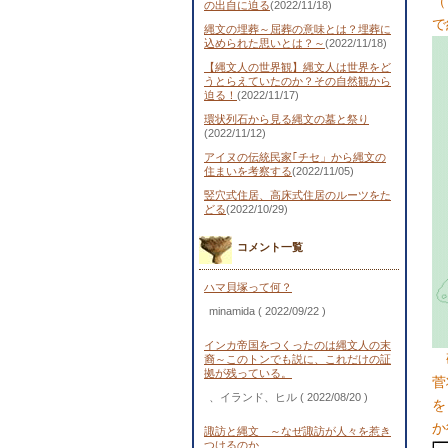
（
の出自に迫る
(2022/11/18)
で
縄文の埋葬～屈葬の意味とは？埋葬に
込められた思いとは？～
(2022/11/18)
【縄文人の世界観】縄文人は世界をど
うとらえていたのか？その自然観から
迫る！
(2022/11/17)
環状列石から見る縄文の墓と祭り
(2022/11/12)
アイヌの伝統民家｢チセ」から縄文の
住まいを考察する
(2022/11/05)
竪穴式住居、高床式住居のルーツをた
どる
(2022/10/29)
コメント一覧
ハマ貝塚って何？
minamida
( 2022/09/22 )
インカ帝国をつくったのは縄文人の末
裔～このトンでも説に、これだけの証
拠が残っている。
菅
、イランド、ヒル
( 2022/08/20 )
を
か
諏訪と縄文 ～なぜ諏訪が人々を惹き
つけるのか