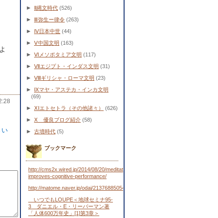
►
Ⅱ縄文時代
(526)
►
Ⅲ弥生ー律令
(263)
►
Ⅳ日本中世
(44)
►
Ⅴ中国文明
(163)
よ
►
Ⅵメソポタミア文明
(117)
►
Ⅶエジプト・インダス文明
(31)
►
Ⅷギリシャ・ローマ文明
(23)
►
Ⅸマヤ・アステカ・インカ文明
(69)
:28
►
ⅩⅠエトセトラ（その他諸々）
(626)
►
Ⅹ 優良ブログ紹介
(58)
さい
►
古墳時代
(5)
ブックマーク
http://cms2x.wired.jp/2014/08/20/meditation-
improves-cognitive-performance/
http://matome.naver.jp/odai/2137688505443481701
いつでもLOUPE＜地球セミナ95-
3 ダニエル・E・リーバーマン著
「人体600万年史」[1]第3章＞