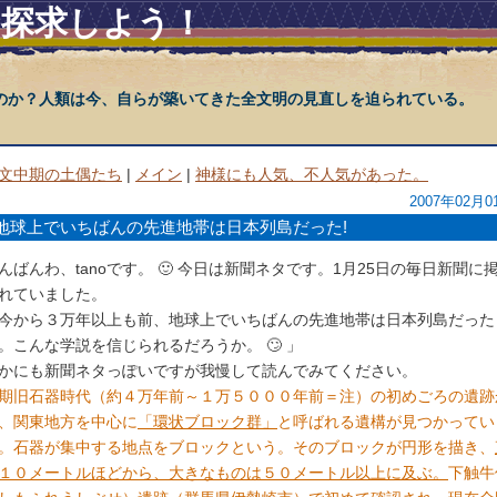
を探求しよう！
のか？人類は今、自らが築いてきた全文明の見直しを迫られている。
文中期の土偶たち
|
メイン
|
神様にも人気、不人気があった。
2007年02月0
地球上でいちばんの先進地帯は日本列島だった!
んばんわ、tanoです。 🙂 今日は新聞ネタです。1月25日の毎日新聞に
れていました。
今から３万年以上も前、地球上でいちばんの先進地帯は日本列島だった
。こんな学説を信じられるだろうか。 🙄 」
かにも新聞ネタっぽいですが我慢して読んでみてください。
期旧石器時代（約４万年前～１万５０００年前＝注）の初めごろの遺跡
、関東地方を中心に
「環状ブロック群」
と呼ばれる遺構が見つかってい
。石器が集中する地点をブロックという。そのブロックが円形を描き、
１０メートルほどから、大きなものは５０メートル以上に及ぶ。
下触牛