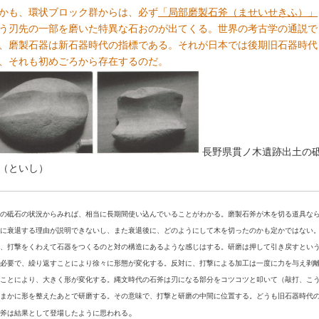
かも、環状ブロック群からは、必ず
「局部磨製石斧（ませいせきふ）」
う刃先の一部を磨いた特異な石おのが出てくる。世界の考古学の通説で
、磨製石器は新石器時代の指標である。それが日本では後期旧石器時代
、それも初めごろから存在するのだ。
長野県貫ノ木遺跡出土の
（といし）
の砥石の状況からみれば、相当に長期間使い込んでいることがわかる。磨製石斧が木を切る道具な
に衰退する理由が説明できないし、また衰退後に、どのようにして木を切ったのかも定かではない
、打撃をくわえて石器をつくるのと対の構造にあるような感じはする。研磨は押して引き戻すとい
必要で、繰り返すことにより徐々に形態が変化する。反対に、打撃による加工は一度に力を与え剥
ことにより、大きく形が変化する。縄文時代の石斧は刃になる部分をコツコツと叩いて（敲打、こ
まかに形を整えたあとで研磨する。その意味で、打撃と研磨の中間に位置する。どうも旧石器時代
。
斧は結果として登場したように思われる