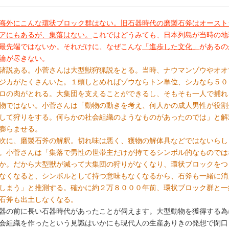
海外にこんな環状ブロック群はない。旧石器時代の磨製石斧はオースト
アにもあるが、集落はない。
これではどうみても、日本列島が当時の地
最先端ではないか。それだけに、なぜこんな
「進歩した文化」
があるの
論が尽きない。
諸説ある。小菅さんは大型獣狩猟説をとる。当時、ナウマンゾウやオオ
ジカがたくさんいた。１頭しとめればゾウならトン単位、シカなら５０
ロの肉がとれる。大集団を支えることができるし、そもそも一人で捕れ
物ではない。小菅さんは「動物の動きを考え、何人かの成人男性が役割
して狩りをする。何らかの社会組織のようなものがあったのでは」と解
膨らませる。
に、磨製石斧の解釈。切れ味は悪く、獲物の解体具などではないらし
。小菅さんは「集落で男性の世帯主だけが持てるシンボル的なものでは
か。だから大型獣が減って大集団の狩りがなくなり、環状ブロックをつ
なくなると、シンボルとして持つ意味もなくなるから、石斧も一緒に消
しまう」と推測する。確かに約２万８０００年前、環状ブロック群と一
石斧も出土しなくなる。
器の前に長い石器時代があったことが伺えます。大型動物を獲得する為
会組織を作ったという見識はいかにも現代人の生産ありきの発想で閉口