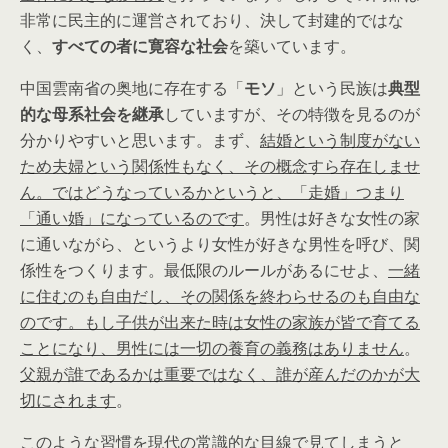
非常に民主的に運営されており、決して封建的ではな
く、
すべての者に寛容な社会
を築いています。
中国雲南省の奥地に存在する「
モソ
」という民族は
典型
的な母系社会を継承
していますが、その特徴を見るのが
分かりやすいと思います。まず、
結婚という制度がない
ため夫婦という関係性もなく、その概念すら存在しませ
ん。ではどうなっているかというと、「走婚」つまり
「通い婚」になっているのです
。男性は好きな女性の家
に通いながら、というより女性が好きな男性を呼び、関
係性をつくります。最低限のルールがあるにせよ、
一緒
に住むのも自由だし、その関係を終わらせるのも自由な
のです。もし子供が出来た時は女性の家族が皆で育てる
ことになり、男性には一切の養育の義務はありません
。
父親が誰であるかは重要ではなく、誰が産んだのかが大
切にされます
。
このような習慣を現代の常識的な目線で見てしまうと