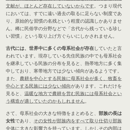
文献が、ほとんど存在していないからです
。つまり現代
においては、すでに遠い過去の取るに足らない制度であ
り、原始的な習慣の名残という程度の認識しかありませ
ん。稀に民俗学の分野などで「古代から残っている珍し
い習慣」という取り上げ方ぐらいにしかされません。
古代には、世界中に多くの母系社会が存在
していたと言
われています。現存している先住民族の中でも母系社会
を継承している民族の分布を見ると、熱帯地方に多く集
中しており、寒帯地方では少ない傾向があるようです。
また、
農耕を中心とする民族に母系社会が多く、牧畜を
中心とする民族には少ない傾向
があります。これだけを
見ると、
温暖な地方で農耕を営む民族には母系社会とい
う構造が適していたのかもしれません
。
さて、母系社会の大きな特徴をまとめると、
部族の長は
女性
であり、
その女性が部族内をすべて取り仕切り部族
全体に大きな影響力
を持っています。しかしその内部は