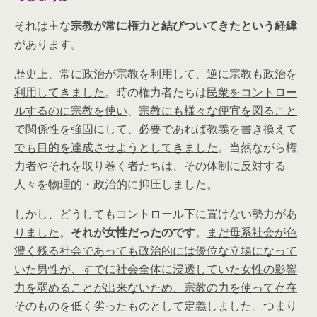
それは主な
宗教が常に権力と結びついてきたという経緯
があります。
歴史上、常に政治が宗教を利用して、逆に宗教も政治を
利用してきました
。時の権力者たちは
民衆をコントロー
ルするのに宗教を使い
、
宗教にも様々な便宜を図ること
で関係性を強固にして、必要であれば教義を書き換えて
でも目的を達成させようとしてきました
。当然ながら権
力者やそれを取り巻く者たちは、その体制に反対する
人々を物理的・政治的に抑圧しました。
しかし、どうしてもコントロール下に置けない勢力があ
りました
。
それが女性だったのです
。
まだ母系社会が色
濃く残る社会であっても政治的には優位な立場になって
いた男性が、すでに社会全体に浸透していた女性の影響
力を弱めることが出来ないため、宗教の力を使って存在
そのものを低く劣ったものとして定義しました。つまり