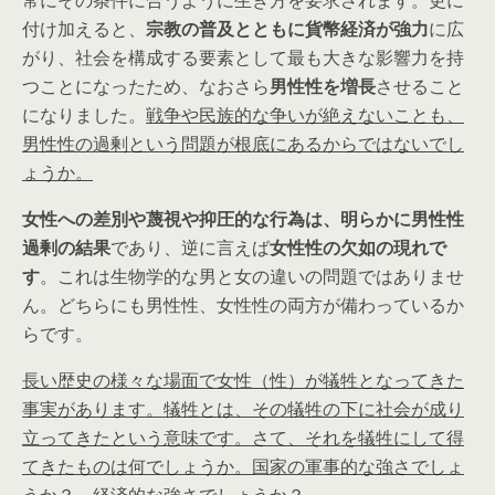
付け加えると、
宗教の普及とともに貨幣経済が強力
に広
がり、社会を構成する要素として最も大きな影響力を持
つことになったため、なおさら
男性性を増長
させること
になりました。
戦争や民族的な争いが絶えないことも、
男性性の過剰という問題が根底にあるからではないでし
ょうか。
女性への差別や蔑視や抑圧的な行為は、明らかに男性性
過剰の結果
であり、逆に言えば
女性性の欠如の現れで
す
。これは生物学的な男と女の違いの問題ではありませ
ん。どちらにも男性性、女性性の両方が備わっているか
らです。
長い歴史の様々な場面で女性（性）が犠牲となってきた
事実があります。犠牲とは、その犠牲の下に社会が成り
立ってきたという意味です。さて、それを犠牲にして得
てきたものは何でしょうか。国家の軍事的な強さでしょ
うか？ 経済的な強さでしょうか？