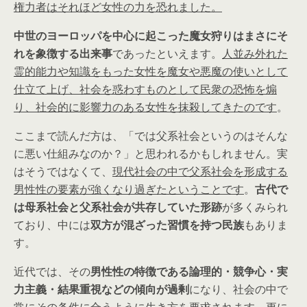
権力者はそれほど女性の力を恐れました。
中世のヨーロッパを中心に起こった魔女狩りはまさにそ
れを象徴する出来事
であったといえます。
人並み外れた
霊的能力や知識をもった女性を魔女や悪魔の使いとして
仕立て上げ、社会を惑わすものとして民衆の恐怖を煽
り、社会的に影響力のある女性を抹殺してきたのです
。
ここまで読んだ方は、「では父系社会というのはそんな
に悪い仕組みなのか？」と思われるかもしれません。実
はそうではなくて、
現代社会の中で父系社会を形成する
男性性の要素が強くなり過ぎたということです
。
古代で
は母系社会と父系社会が共存していた形跡
が多くみられ
ており、中には
双方が混ざった習慣を持つ民族
もありま
す。
近代では、その
男性性の特徴である論理的・競争心・実
力主義・結果重視などの傾向が過剰
になり、社会の中で
常にその条件に合うように生き方を要求されます。更に