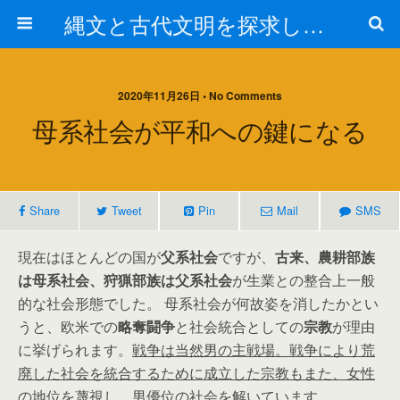
縄文と古代文明を探求しよう！
2020年11月26日 • No Comments
母系社会が平和への鍵になる
Share
Tweet
Pin
Mail
SMS
現在はほとんどの国が
父系社会
ですが、
古来、農耕部族
は母系社会、狩猟部族は父系社会
が生業との整合上一般
的な社会形態でした。 母系社会が何故姿を消したかとい
うと、欧米での
略奪闘争
と社会統合としての
宗教
が理由
に挙げられます。
戦争は当然男の主戦場。戦争により荒
廃した社会を統合するために成立した宗教もまた、女性
の地位を蔑視し、男優位の社会を解いていま
す。