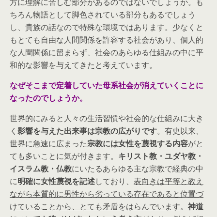
方に理解に苦しむ部分があるのではないでしょうか。も
ちろん物語として脚色されている部分もあるでしょう
し、貴族の話なので特殊な環境ではあります。少なくと
もとても自由な人間関係を許容する社会があり、個人的
な人間関係に留まらず、社会のあらゆる仕組みの中に平
和的な影響を与えてきたと考えています。
なぜそこまで定着していた母系社会が消えていくことに
なったのでしょうか。
世界的にみると人々の生活習慣や社会的な仕組みに大き
く
影響を与えた出来事は宗教の広がりです
。有史以来、
世界に急速に広まった
宗教には女性を蔑視する内容
がと
ても多いことに気が付きます。
キリスト教・ユダヤ教・
イスラム教・仏教
にいたるあらゆる主な宗教で経典の中
に
明確に女性蔑視を記述
しており、
表向きは平等と教え
ながら本質的に男性から劣っている存在であると位置づ
けていることから、とても矛盾をはらんでいます
。
神道