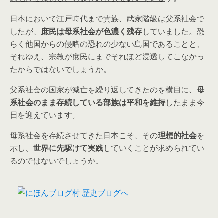
日本において江戸時代まで貴族、武家階級は父系社会で
したが、
庶民は母系社会が色濃く残存
していました。恐
らく他国からの侵略の恐れの少ない島国であることと、
それゆえ、宗教が庶民にまでそれほど浸透してこなかっ
たからではないでしょうか。
父系社会の国家が滅亡を繰り返してきたのを横目に、
母
系社会のまま存続している部族は平和を維持
したまま今
日を迎えています。
母系社会を存続させてきた日本こそ、その
理想的社会
を
示し、
世界に先駆けて実践
していくことが求められてい
るのではないでしょうか。