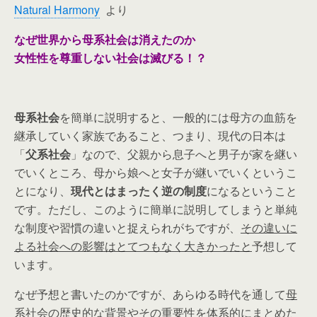
Natural Harmony
より
なぜ世界から母系社会は消えたのか
女性性を尊重しない社会は滅びる！？
母系社会
を簡単に説明すると、一般的には母方の血筋を
継承していく家族であること、つまり、現代の日本は
「
父系社会
」なので、父親から息子へと男子が家を継い
でいくところ、母から娘へと女子が継いでいくというこ
とになり、
現代とはまったく逆の制度
になるということ
です。ただし、このように簡単に説明してしまうと単純
な制度や習慣の違いと捉えられがちですが、
その違いに
よる社会への影響はとてつもなく大きかったと
予想して
います。
なぜ予想と書いたのかですが、あらゆる時代を通して
母
系社会の歴史的な背景やその重要性を体系的にまとめた