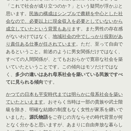
「これで社会が成り立つのか？」という疑問が浮かぶと
思います。
民族の構成はシンプルで農耕を中心とした社
会なので、必要以上に現金収入を必要としていないから
成立していたという背景もあり
ます。また男性の存在感
がないわけではなく、
地域社会の中でしっかり役割があ
り責任ある仕事が任されています
。ただ、至って自由で
あるということ。前述のように男女関係だけではなく、
すべての人間関係が、とてもおおらかで寛容な社会を築
いていたということです。この傾向はモソだけではな
く、
多少の違いはあれ母系社会を築いている民族ですべ
てに見られる傾向
です。
かつての日本も平安時代までは明らかに母系社会を築い
ていたといえます
。おそらく当時は一部の貴族や武士階
級を除き、明確な結婚の制度もなく女性が家系を継いで
いました。
源氏物語
をご存じの方ならその時代背景が何
となく分かると思いますが、あまりに自由奔放な暮らし