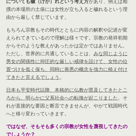
についても穢（けが）れという考え方
があり、例えば相
撲の本場所の土俵には女性が立ち入ると穢れるという理
由から厳しく禁じています。
もちろん宗教もその時代とともに内容の解釈や記述が変
えられてきているので理解は様々です。宗教の発祥初期
からそのような教えがあったかは定かではありません。
ただし、世界的に共通していることは、
みな同じように
男女の関係性に抑圧的な厳しい戒律を設けて、女性の位
置づけを低く保ち、同時に善悪の概念を強力に植え付け
てきたと言えるでしょう
。
日本も平安時代以降、本格的に仏教が普及してきたとこ
ろから、明らかに父系社会への転換が起こりました
。そ
れが直接的な要因と断言できませんが、やがて戦国時代
へと移り変わっていきます。
ではなぜ、そもそも多くの宗教が女性を蔑視してきたの
でしょうか？