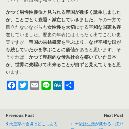
かつて男性性優位と見られる帝国が数多く誕生しました
が、ことごとく衰退・滅亡していきました
。その一方で
目立たないながらも
女性性を大切にする平和な国家も存
在
していました。歴史の年表にはまったく出てこない史
実ですが、
帝国の栄枯盛衰を学ぶより、なぜ平和な国が
存続していたかを学ぶことに価値
があると思います。そ
うすれば、
かつて理想的な母系社会を築いていた日本
が、世界に先駆けて出来ることが自ずと見えてくると
思
います。
F
T
E
Li
M
共
a
wi
m
n
e
有
c
tt
ail
e
W
e
er
e
Previous Post
Next Post
b
天皇家の金塊はどこにある
コロナ後は生活が変わる～江戸