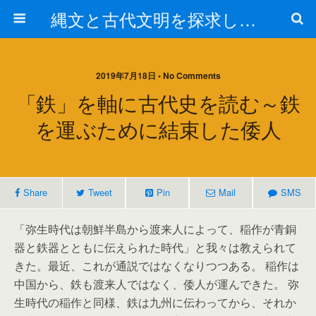
縄文と古代文明を探求しよう！
2019年7月18日 • No Comments
「鉄」を軸に古代史を読む～鉄
を運ぶために結束した倭人
Share
Tweet
Pin
Mail
SMS
「弥生時代は朝鮮半島から渡来人によって、稲作が青銅
器と鉄器とともに伝えられた時代」と我々は教えられて
きた。最近、これが通説ではなくなりつつある。 稲作は
中国から、鉄も渡来人ではなく、倭人が運んできた。 弥
生時代の稲作と同様、鉄は九州に伝わってから、それか