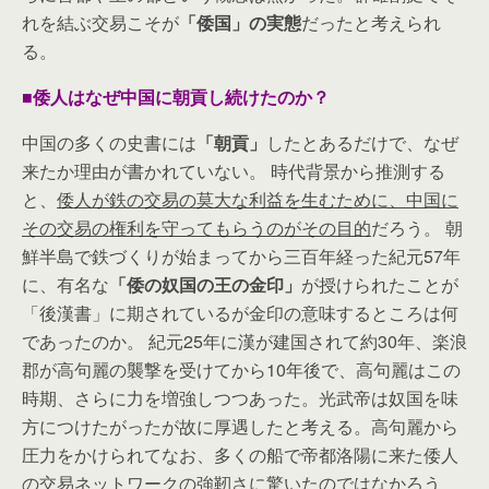
れを結ぶ交易こそが
「倭国」の実態
だったと考えられ
る。
■倭人はなぜ中国に朝貢し続けたのか？
中国の多くの史書には
「朝貢」
したとあるだけで、なぜ
来たか理由が書かれていない。 時代背景から推測する
と、
倭人が鉄の交易の莫大な利益を生むために、中国に
その交易の権利を守ってもらうのがその目的
だろう。 朝
鮮半島で鉄づくりが始まってから三百年経った紀元57年
に、有名な
「倭の奴国の王の金印」
が授けられたことが
「後漢書」に期されているが金印の意味するところは何
であったのか。 紀元25年に漢が建国されて約30年、楽浪
郡が高句麗の襲撃を受けてから10年後で、高句麗はこの
時期、さらに力を増強しつつあった。光武帝は奴国を味
方につけたがったが故に厚遇したと考える。高句麗から
圧力をかけられてなお、多くの船で帝都洛陽に来た倭人
の交易ネットワークの強靭さに驚いたのではなかろう