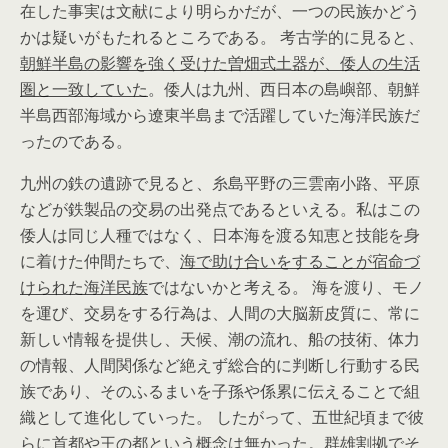
在した事実は文献により明らかだが、一つの民族かどう
かは疑いがもたれるところである。 考古学的に見ると、
朝鮮半島の影響を強く受けた曽畑式土器が、倭人の生活
圏と一致していた
。倭人は九州、西日本の島嶼部、朝鮮
半島西部海域から遼東半島まで活躍していた海洋民族だ
ったのである。
九州の鉄の遺跡で見ると、糸島平野の三雲南小路、平原
などが鉄製品の交易の出発点であるといえる。私はこの
倭人は同じ人種ではなく、日本海を渡る知恵と技能を身
に着けた仲間たちで、
海で助け合いをすることが宿命づ
けられた海洋民族
ではないかと考える。 海を渡り、モノ
を運び、交易をする行為は、人間の大脳新皮質に、常に
新しい情報を提供し、天候、潮の流れ、船の技術、体力
の情報、人間関係など絶えず総合的に判断し行動する民
族であり、そのふるまいを子孫や係累に伝えることで組
織として進化していった。 したがって、五世紀頃まで彼
らに首都や王の都という概念は無かった。群雄割拠でそ