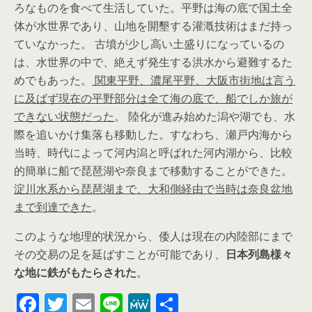
ろなものを食べて生活していた。平野は海の底で国土全
体が水世界であり、山地を開墾する灌漑技術はまだ持っ
ていなかった。 古墳が少し高い土盛りになっているの
は、水世界の中で、絶えず発生する洪水から避難するた
めでもあった。
関東平野、濃尾平野、大阪市街地は言う
に及ばず現在の平野部分は全て海の底で、船でしか旅が
できない状態だった
。 陸化が進み始めた潟や湖でも、水
際を追いかけ集落も移動した。すなわち、瀬戸内海から
当時、時代によって河内潟と呼ばれた河内湖から、比較
的簡単に船で琵琶湖や奈良まで移動することができた。
淀川水系から琵琶湖まで、大和側経由で当時は奈良盆地
まで到達できた
。
このような地理的状況から、倭人は現在の内陸部にまで
その交易の足を延ばすことが可能であり、
日本列島様々
な地に鉄がもたらされた
。
F
T
E
Li
M
共