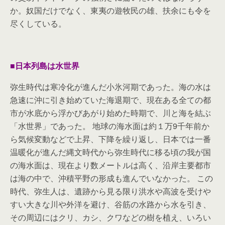
か。奴国だけでなく、東夷の遊牧民の雄、扶余にも令を
尽くしている。
■日本列島は水世界
弥生時代は寒冷化が進んだ小氷河期であった。海の水は
急速に沖に引き始めていた海退期で、現在ある全ての都
市が水底から浮かびあがり始めた時期で、川と海を結ぶ
「水世界」であった。 地球の海水面は約１万9千年前か
ら気候変動などで上昇、下降を繰り返し、日本では一番
温暖化が進んだ縄文時代から弥生時代に移る頃の我が国
の海水面は、現在より数メートルは高く、沿岸主要都市
は海の中で、沖積平野の形成も進んでいなかった。 この
時代、弥生人は、遺跡から見る限り洪水や高波を受けや
すい大きな川や外洋を避け、谷筋の水路から水を引き、
その周辺にはクリ、カシ、クワなどの樹を植え、いろい