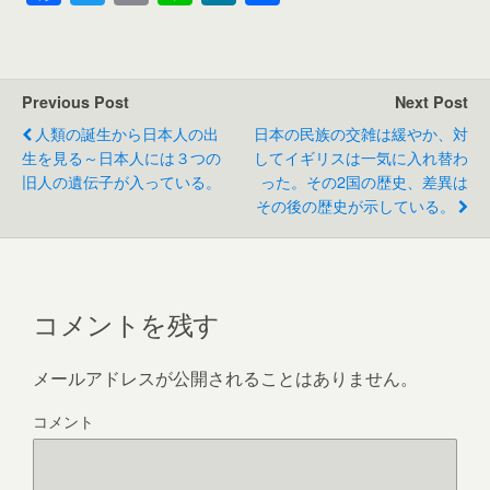
a
wi
m
n
e
有
c
tt
ail
e
W
e
er
e
Previous Post
Next Post
b
人類の誕生から日本人の出
日本の民族の交雑は緩やか、対
o
生を見る～日本人には３つの
してイギリスは一気に入れ替わ
旧人の遺伝子が入っている。
った。その2国の歴史、差異は
o
その後の歴史が示している。
k
コメントを残す
メールアドレスが公開されることはありません。
コメント