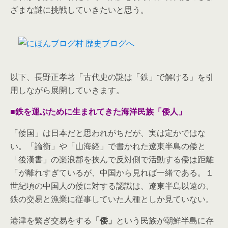
ざまな謎に挑戦していきたいと思う。
以下、長野正孝著「古代史の謎は「鉄」で解ける」を引
用しながら展開していきます。
■鉄を運ぶために生まれてきた海洋民族「倭人」
「倭国」は日本だと思われがちだが、実は定かではな
い。「論衡」や「山海経」で書かれた遼東半島の倭と
「後漢書」の楽浪郡を挟んで反対側で活動する倭は距離
「が離れすぎているが、中国から見れば一緒である。１
世紀頃の中国人の倭に対する認識は、遼東半島以遠の、
鉄の交易と漁業に従事していた人種としか見ていない。
港津を繫ぎ交易をする
「倭」
という民族が朝鮮半島に存