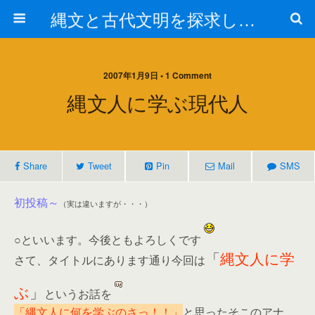
縄文と古代文明を探求しよう！
2007年1月9日 • 1 Comment
縄文人に学ぶ現代人
Share
Tweet
Pin
Mail
SMS
初投稿～
（実は違いますが・・・）
○といいます。今後ともよろしくです
「
縄文人に学
さて、タイトルにあります通り今回は
ぶ
」
というお話を
「縄文人に何を学ぶのさっ！！」
と思ったそこのアナ