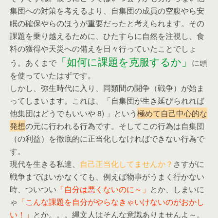
集団への対策を考えるより、自集団の成員の空腹やら安
眠の確保やらのほうが重要だったと考えられます。その
課題を乗り越えるために、ひたすらに自然を注視し、食
料の獲得や天災への備えを日々行っていたことでしょ
「如何に課題を克服するか」
う。あくまで
に頭
を使っていたはずです。
しかし、弥生時代に入り、同類間の闘争（戦争）が始ま
ってしまいます。これは、「自集団が生き延びられれば
他集団はどうでもいいや 8) 」という
極めて自己中心的な
発想
の元に行われる行為です。そしてこの行為は自集団
（の利益）を徹底的に正当化しなければできない行為で
す。
現代を生きる私達、
自己正当化してませんか？
さすがに
戦争まではいかなくても、例えば物事がうまく行かない
時、ついつい
「自分は悪くないのに～」
とか、しまいに
ゃ
「こんな課題を自分がやらなきゃいけないのがおかし
い！」
とか。。。縄文人はそんな意識ありませんよ～。