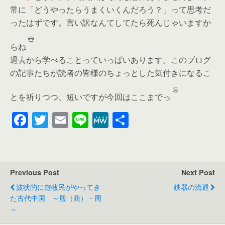
常に「どうやったらうまくいくんだろう？」って思考だ
ったはずです。言い訳なんてしてたら死んじゃいますか
らね
過去から学べることっていっぱいあります。このブログ
の記事たちが読者の皆様のちょっとした気付きになるこ
とを祈りつつ、短いですが今回はここまでっ
F
T
E
Li
M
共
a
wi
m
n
e
有
c
tt
ail
e
W
e
er
e
Previous Post
Next Post
b
波状的に遊牧民がやってき
鉄器の流通
o
た古代中国 ～殷（商）・周
～
o