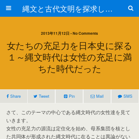
縄文と古代文明を探求しよう！
2013年11月12日 • No Comments
女たちの充足力を日本史に探る
１～縄文時代は女性の充足に満
ちた時代だった
Share
Tweet
Pin
Mail
SMS
さて、このテーマの中心である縄文時代の女性達を見て
いきます。
女性の充足力の源流は定住化を始め、母系集団を核とし
た共同体が形成された縄文時代に在ることは異論がない