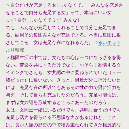
＞
自分だけが充足する女｣じゃなくて、「みんなを充足さ
せることで自分も充足する女」って、本当にいい女！
まず｢自分｣じゃなくてまず｢みんな｣。
でも、みんなが充足してくれることで自分も充足でき
る、結局その集団みんなが充足できる。本当に集団に根
ざしてこそ、女は充足存在になれるんだ。
⇒
るいネット
より転載
＞極限生活の中では、女たちの心は一つにならざるを得
ない。苦楽を共にするだけでなく、おそらく欲情するタ
イミングでさえも、女共認の中に委ねられていた（＝一
緒だった）に違いない。きっと、男達が外に行けない日
には、充足存在の所以でもあるその性の力で男に活力を
与え、そして自らも充足したのだろう。充足可能性は、
まずは女共認を形成するところにあったのだろう。
女は、女同士一緒にいるだけでも、共鳴し合うだけでも
充足し活力を得られる不思議な力があるけれど、これ
は、長い人類の歴史の中で積み重ねられてきた根源的な