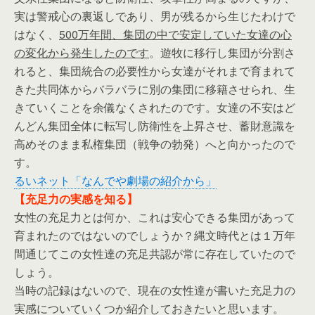
実は警戒心の裏返しであり、男が残るから生じたわけで
はなく、
500万年間、集団の中で安定していた女達の心
の変化から発生したのです
。遊牧に移行し集団が分割さ
れると、集団統合の必要性から女達がそれまで育まれて
きた共同体からバラバラに別の集団に移籍させられ、生
きていくことを余儀なくされたのです。女達の不安はど
んどん集団全体に転写し防衛性を上昇させ、蓄財意識を
高めそのまま私権集団（戦争の勃発）へと向かったので
す。
るいネット「なんでや劇場の紹介から」
【充足力の実感を知る】
女性の充足力とは何か、これは安心できる集団があって
育まれたのではないのでしょうか？縄文時代とは１万年
間通じてこの女性達の充足共認が常に存在していたので
しょう。
当時の記録はないので、現在の女性達が書いた充足力の
実感についていくつか紹介しておきたいと思います。