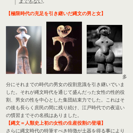
までもない
。
【極限時代の充足を引き継いだ縄文の男と女】
多
分にそれまでの時代の男女の役割意識を引き継いでいま
した。それが縄文時代を通じて盛んだった女性の性的役
割、男女の性を中心とした集団結束力でした。これはそ
の後も長らく庶民の間に残り続け、江戸時代での夜這い
の慣習までその名残はありました。
【縄文＝人類史上初の女性の生産役割の登場】
さらに縄文時代の特筆すべき特徴が土器を得る事により