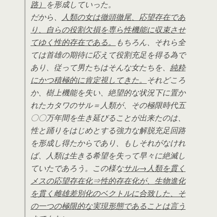
路）
を形成していった。
だから、
人類の女は徹頭徹尾、応望存在であ
り、自らの役割欠損を専ら性機能に収束させ
てゆく性的存在である。
もちろん、それら全
ては首雄の期待に応えて役割充足を得る為で
あり、従って男たちはそんな女たちを、
純粋
にかつ積極的に肯定視してきた。
それどころ
か、樹上機能を失い、絶望的な状況下に置か
れたカタワのサル＝人類が、その極限時代五
〇〇万年間を生き延びることが出来たのは、
性と踊りをはじめとする強力な解脱充足回路
を形成し得たからであり、もしそれがなけれ
ば、人類は生きる希望を失って早々に絶滅し
ていたであろう。この様な
サル→人類を貫く
メスの応望存在化⇒性的存在化が、生物進化
を貫く雌雄差別化のベクトルに合致した、そ
の一つの極限的な実現形態であることは言う