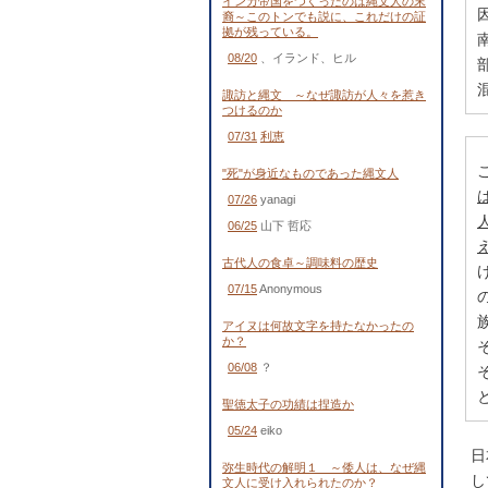
インカ帝国をつくったのは縄文人の末
裔～このトンでも説に、これだけの証
拠が残っている。
08/20
、イランド、ヒル
諏訪と縄文 ～なぜ諏訪が人々を惹き
つけるのか
07/31
利恵
"死"が身近なものであった縄文人
07/26
yanagi
06/25
山下 哲応
古代人の食卓～調味料の歴史
07/15
Anonymous
アイヌは何故文字を持たなかったの
か？
06/08
？
聖徳太子の功績は捏造か
05/24
eiko
日
弥生時代の解明１ ～倭人は、なぜ縄
し
文人に受け入れられたのか？