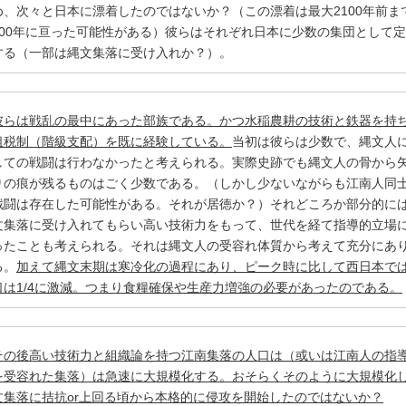
め、次々と日本に漂着したのではないか？（この漂着は最大2100年前ま
400年に亘った可能性がある）彼らはそれぞれ日本に少数の集団として
する（一部は縄文集落に受け入れか？）。
彼らは戦乱の最中にあった部族である。かつ水稲農耕の技術と鉄器を持
租税制（階級支配）を既に経験している。
当初は彼らは少数で、縄文人
しての戦闘は行わなかったと考えられる。実際史跡でも縄文人の骨から
りの痕が残るものはごく少数である。（しかし少ないながらも江南人同
戦闘は存在した可能性がある。それが居徳か？）それどころか部分的に
文集落に受け入れてもらい高い技術力をもって、世代を経て指導的立場
ったことも考えられる。それは縄文人の受容れ体質から考えて充分にあ
る。
加えて縄文末期は寒冷化の過程にあり、ピーク時に比して西日本で
口は1/4に激減。つまり食糧確保や生産力増強の必要があったのである。
その後高い技術力と組織論を持つ江南集落の人口は（或いは江南人の指
を受容れた集落）は急速に大規模化する。おそらくそのように大規模化
文集落に拮抗or上回る頃から本格的に侵攻を開始したのではないか？