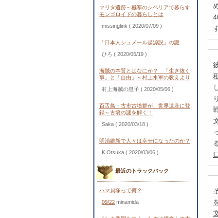
マリタ遺跡～極寒のシベリアで暮らす
モンゴロイドの暮らしとは
missinglink
( 2020/07/09 )
「日本人シュメール起源説」の謎
ひろ
( 2020/05/19 )
海賊の本質とはなにか？ 「生き抜く
事」と「自由」～村上水軍の教えより
村上海賊の息子
( 2020/05/06 )
百舌鳥・古市古墳群が、世界遺産に登
録～古墳の謎を解く！
Saka
( 2020/03/18 )
明治維新で人々は幸せになったのか？
K.Otsuka
( 2020/03/06 )
最近のトラックバック
ハマ貝塚って何？
09/22
minamida