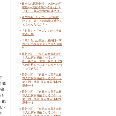
日本人の民族特性こそ次代の可
能性4～支配者層の特性とは？
（１） 属国意識の正体とは
縄文晩期とはどのような時代
か？４～弥生への転換は戦争を
ともなったのか？～
「お盆」と「ケガレ」から考え
てみた事
「南から見た縄文」最終回～南
方からの視点で見えてきた可能
性
緊急企画 「東日本大震災は日
本人に何を覚醒させるのか！
①」第７回 地震・災害は日本
人の性格をどのようにかたちづ
くってきたか？
緊急企画 「東日本大震災は日
普・
本人に何を覚醒させるのか！」
第６回．地震･災害大国日本の
全域
歴史―４
が高
緊急企画 「東日本大震災は日
最も
本人に何を覚醒させるのか！」
第５回．地震･災害大国日本の
可能
歴史―３
性が
緊急企画 「東日本大震災は日
本人に何を覚醒させるのか！」
求