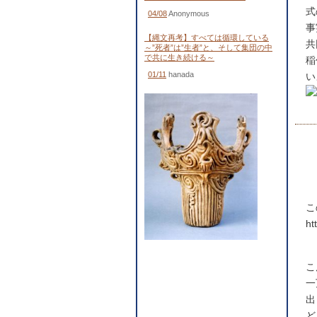
式
04/08
Anonymous
事
【縄文再考】すべては循環している
共
～”死者”は”生者”と、そして集団の中
で共に生き続ける～
稲
01/11
hanada
い
こ
ht
こ
一
出
ど