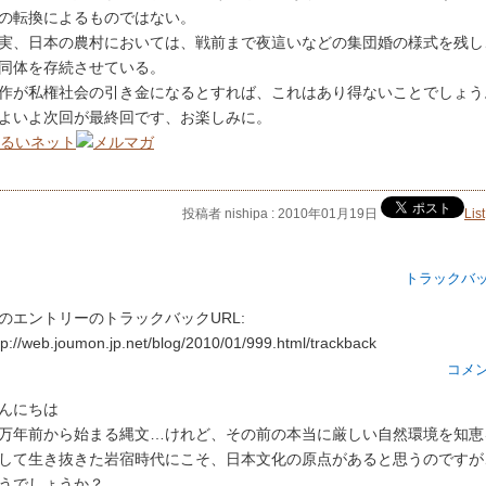
の転換によるものではない。
実、日本の農村においては、戦前まで夜這いなどの集団婚の様式を残し
同体を存続させている。
作が私権社会の引き金になるとすれば、これはあり得ないことでしょう
よいよ次回が最終回です、お楽しみに。
投稿者 nishipa : 2010年01月19日
List
トラックバ
のエントリーのトラックバックURL:
tp://web.joumon.jp.net/blog/2010/01/999.html/trackback
コメ
んにちは
万年前から始まる縄文…けれど、その前の本当に厳しい自然環境を知恵
して生き抜きた岩宿時代にこそ、日本文化の原点があると思うのですが
うでしょうか？