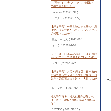
～”死者”は”生者”と、そして集団の中
で共に生き続ける～
hanada
( 2022/01/11 )
トモタカ
( 2022/01/05 )
【縄文再考】全国各地にある竪穴住居
は北方適応住居だった。シベリアから
技術流入したか？
縄文 中の人
( 2022/01/11 )
ミトラ
( 2022/01/10 )
シリーズ「日本人の起源」（４） 縄文
人はどのように形成されていったのか
ツヨシ
( 2021/12/22 )
【縄文再考】大陸と縄文②～日本海の
海流に乗って大陸から文化が届き、列
島産・黒曜石は海を渡って大陸に広が
●
った
レインボー
( 2021/12/18 )
縄文時代再考：縄文に稲作が無いの
は、政治、徴税が無い=国家が無いか
ら！
JA7TDO
( 2021/11/28 )