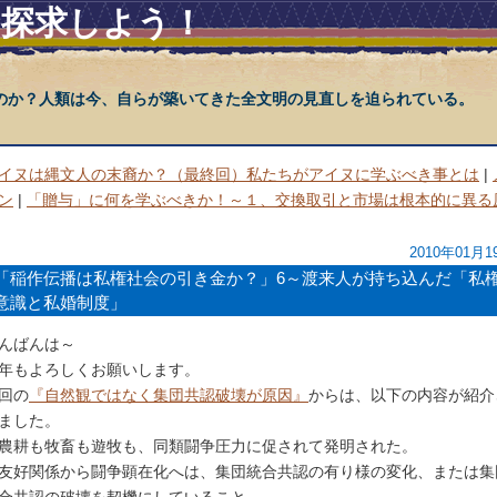
を探求しよう！
のか？人類は今、自らが築いてきた全文明の見直しを迫られている。
イヌは縄文人の末裔か？（最終回）私たちがアイヌに学ぶべき事とは
|
ン
|
「贈与」に何を学ぶべきか！～１、交換取引と市場は根本的に異る
2010年01月1
「稲作伝播は私権社会の引き金か？」6～渡来人が持ち込んだ「私
意識と私婚制度」
んばんは～
年もよろしくお願いします。
回の
『自然観ではなく集団共認破壊が原因』
からは、以下の内容が紹介
ました。
農耕も牧畜も遊牧も、同類闘争圧力に促されて発明された。
友好関係から闘争顕在化へは、集団統合共認の有り様の変化、または集