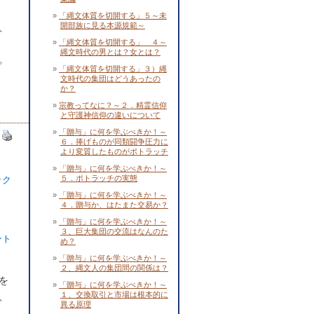
「縄文体質を切開する」５～未
開部族に見る本源規範～
、
「縄文体質を切開する」 ４～
縄文時代の男とは？女とは？
。
「縄文体質を切開する」３）縄
文時代の集団はどうあったの
か？
宗教ってなに？～２．精霊信仰
と守護神信仰の違いについて
「贈与」に何を学ぶべきか！～
６．捧げものが同類闘争圧力に
より変質したものがポトラッチ
「贈与」に何を学ぶべきか！～
５．ポトラッチの実態
ック
「贈与」に何を学ぶべきか！～
４．贈与か、はたまた交易か？
「贈与」に何を学ぶべきか！～
３、巨大集団の交流はなんのた
ント
め？
「贈与」に何を学ぶべきか！～
２、縄文人の集団間の関係は？
を
「贈与」に何を学ぶべきか！～
１、交換取引と市場は根本的に
、
異る原理