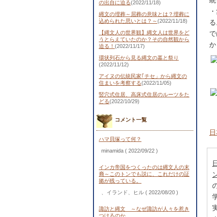
統
の出自に迫る
(2022/11/18)
・
縄文の埋葬～屈葬の意味とは？埋葬に
込められた思いとは？～
(2022/11/18)
る
【縄文人の世界観】縄文人は世界をど
で
うとらえていたのか？その自然観から
か
迫る！
(2022/11/17)
環状列石から見る縄文の墓と祭り
(2022/11/12)
アイヌの伝統民家｢チセ」から縄文の
住まいを考察する
(2022/11/05)
竪穴式住居、高床式住居のルーツをた
どる
(2022/10/29)
コメント一覧
日
ハマ貝塚って何？
minamida
( 2022/09/22 )
インカ帝国をつくったのは縄文人の末
裔～このトンでも説に、これだけの証
拠が残っている。
、イランド、ヒル
( 2022/08/20 )
諏訪と縄文 ～なぜ諏訪が人々を惹き
つけるのか