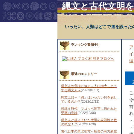
縄文と古代文明
いったい、人類はどこで道を誤った
ランキング参加中!!
ア
イ
理
最近のエントリー
縄文人の意識に迫る～人口増大、どう
する縄文人～
(2023/01/31)
こ
縄文土器～「縄」はいったい何を表し
今
ているのか？
(2022/12/12)
前
続縄文時代 フゴッペ洞窟に描かれた
壁画の意味
(2022/12/06)
れ
・
縄文人が捉えていた太陽の規則性と数
の概念！？
(2022/11/28)
・
古代日本の東北地方～蝦夷の有力豪族