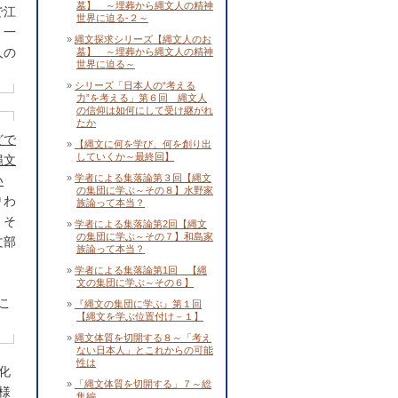
墓】 ～埋葬から縄文人の精神
で江
世界に迫る-２～
。一
縄文探求シリーズ【縄文人のお
人の
墓】 ～埋葬から縄文人の精神
世界に迫る～
シリーズ「日本人の“考える
力”を考える」第６回 縄文人
の信仰は如何にして受け継がれ
たか
どで
【縄文に何を学び、何を創り出
していくか～最終回】
縄文
学者による集落論第３回【縄文
い
の集団に学ぶ～その８】水野家
りわ
族論って本当？
。そ
学者による集落論第2回【縄文
の集団に学ぶ～その７】和島家
文部
族論って本当？
学者による集落論第1回 【縄
文の集団に学ぶ～その６】
こ
『縄文の集団に学ぶ』第１回
【縄文を学ぶ位置付け－１】
縄文体質を切開する８～「考え
ない日本人」とこれからの可能
性は
化
「縄文体質を切開する」７～総
様
集編