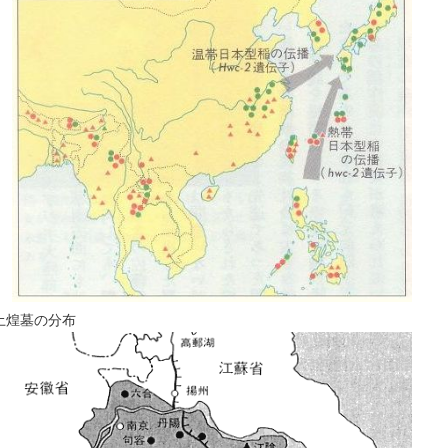
土煌墓の分布