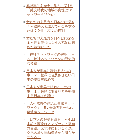
地域再生を歴史に学ぶ～第1回
「縄文時代の地域の真髄は”ネ
ットワーク”だった」
女たちの充足力を日本史に探る
２～渡来人と進んで和合を求め
た縄文女性～巫女の役割
女たちの充足力を日本史に探る
１～縄文時代は女性の充足に満
ちた時代だった
「神社ネットワークの解明」～
３．神社ネットワークの歴史的
な考察
日本人が世界に誇れる３つの
事 ２．世界に普及させたい日
本の現場主義経営
日本人が世界に誇れる３つの
事 １．瞬時に集まり力を発揮
する日本人が誇り
「大和政権の源流と葛城ネット
ワーク」～5．母系万世一系の
葛城ネットワーク
「日本人の起源を識る」～４.日
本語の源流はスンダランド発南
方言語。太平洋におけるＣ系、
Ｏ系の塗り重ね構造から明らか
になる！