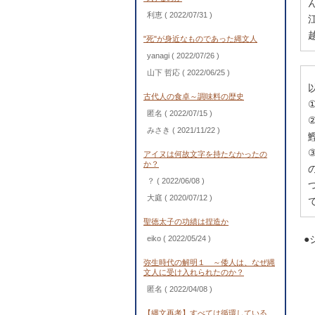
利恵
( 2022/07/31 )
"死"が身近なものであった縄文人
yanagi
( 2022/07/26 )
山下 哲応
( 2022/06/25 )
古代人の食卓～調味料の歴史
匿名
( 2022/07/15 )
みさき
( 2021/11/22 )
アイヌは何故文字を持たなかったの
か？
？
( 2022/06/08 )
大庭
( 2020/07/12 )
聖徳太子の功績は捏造か
●
eiko
( 2022/05/24 )
弥生時代の解明１ ～倭人は、なぜ縄
文人に受け入れられたのか？
匿名
( 2022/04/08 )
【縄文再考】すべては循環している