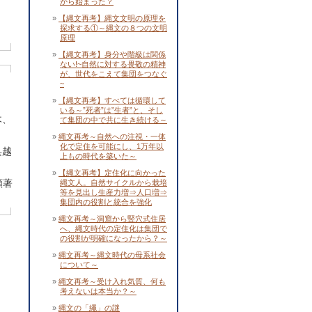
から始まった？
・
【縄文再考】縄文文明の原理を
探求する①～縄文の８つの文明
原理
【縄文再考】身分や階級は関係
ない!~自然に対する畏敬の精神
が、世代をこえて集団をつなぐ
~
【縄文再考】すべては循環して
いる～”死者”は”生者”と、そし
木、
て集団の中で共に生き続ける～
縄文再考～自然への注視・一体
化で定住を可能にし、1万年以
呉越
上もの時代を築いた～
【縄文再考】定住化に向かった
顕著
縄文人。自然サイクルから栽培
等を見出し生産力増⇒人口増⇒
集団内の役割と統合を強化
縄文再考～洞窟から竪穴式住居
へ、縄文時代の定住化は集団で
の役割が明確になったから？～
縄文再考～縄文時代の母系社会
について～
縄文再考～受け入れ気質、何も
考えないは本当か？～
縄文の「繩」の謎