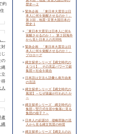
第４回．地震･災害大国日本の
で約
歴史―２
定住
緊急企画 「東日本大震災は日
本人に何を覚醒させるのか！」
第３回．地震･災害大国日本の
歴史-1
「東日本大震災は日本人に何を
覚醒させるのか！」 第２回海外
ち、
から見た日本人の共同性
に対
緊急企画 「東日本大震災は日
本人に何を覚醒させるのか！」
矢じ
プロローグ
士の
縄文探求シリーズ【縄文時代の
まつり】 その充足パワーで超
は縄
集団＝社会を統合
に立
日本語は文法も語彙も南方由来
り得
の言語
は人
縄文探求シリーズ【縄文時代の
風習】～なぜ抜歯が行われたか
～
縄文探求シリーズ 縄文時代の
集団～竪穴式住居や集落に見る
集団の様子？～
導者
日本人の起源10 侵略部族の流
し縄
入から見る縄文気質の特質
縄文探求シリーズ【縄文人のお