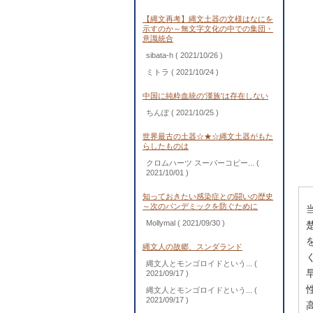
【縄文再考】縄文土器の文様はなにを
示すのか～無文字文化の中での集団・
意識統合
sibata-h
( 2021/10/26 )
ミトラ
( 2021/10/24 )
中国に純粋血統の‘漢族’は存在しない
ちんぽ
( 2021/10/25 )
世界最古の土器☆★☆縄文土器がもた
らしたものは
クロムハーツ スーパーコピー...
(
2021/10/01 )
知っておきたい感染症との闘いの歴史
～次のパンデミックを防ぐために
Mollymal
( 2021/09/30 )
縄文人の故郷、スンダランド
縄文人とモンゴロイドという...
(
2021/09/17 )
縄文人とモンゴロイドという...
(
2021/09/17 )