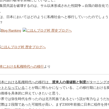
合共認の破壊を契機にしていること。
集団共認を破壊するのは、サル以来形成された性闘争→自我の顕在化で
。
は、日本においてはどのように私権社会へと移行していったのでしょう
？
本における私権時代への移行
より
日本における私権時代への移行は、
渡来人の価値観と制度
がターニング
ントとなっている
ことが既に明らかになっている。この移行期における
の推移を具体的に抑えていきたいと思う。
学界では弥生時代を作ったのは北方民族であるという説が有力なようだ
実際は２段階であった可能性が高い。まず2300年前後に日本に稲作を持