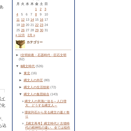
月
火
水
木
金
土
日
あ
1
2
3
4
5
6
7
8
9
10
11
12
13
14
15
16
17
18
19
20
21
22
23
24
25
26
27
28
29
30
31
« 12月
2月 »
カテゴリー
►
Ⅰ文明前夜・石器時代・巨石文明
(62)
▼
Ⅱ縄文時代
(526)
►
東北
(16)
►
縄文人の外圧
(80)
►
縄文人の生活技術
(72)
▼
縄文人の集団統合
(143)
ポイ
縄文人の意識に迫る～人口増
変化
大、どうする縄文人～
環状列石から見る縄文の墓と祭
り
が、
【縄文再考】縄文時代と古墳時
ち込
代の精神性の違い、全ては稲作