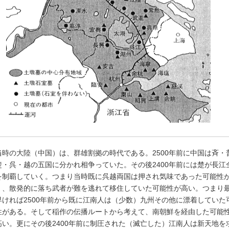
当時の大陸（中国）は、群雄割拠の時代である。2500年前に中国は斉・
楚・呉・越の五国に分かれ相争っていた。その後2400年前には楚が長江
を制覇していく。つまり当時既に呉越両国は押され気味であった可能性
く、散発的に落ち武者が難を逃れて移住していた可能性が高い。つまり
早ければ2500年前から既に江南人は（少数）九州その他に漂着していた
性がある。そして稲作の伝播ルートから考えて、南朝鮮を経由した可能
高い。更にその後2400年前に制圧された（滅亡した）江南人は新天地を