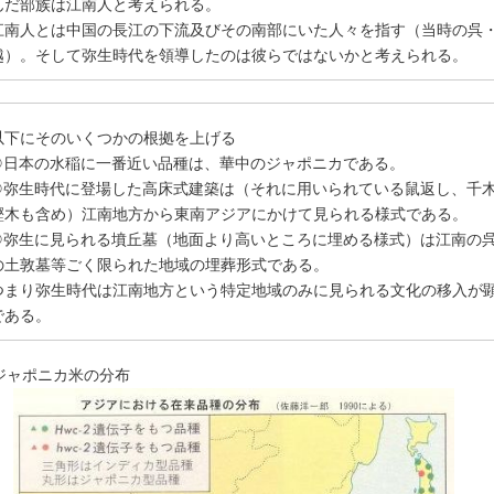
んだ部族は江南人と考えられる。
江南人とは中国の長江の下流及びその南部にいた人々を指す（当時の呉
越）。そして弥生時代を領導したのは彼らではないかと考えられる。
以下にそのいくつかの根拠を上げる
①日本の水稲に一番近い品種は、華中のジャポニカである。
②弥生時代に登場した高床式建築は（それに用いられている鼠返し、千
鰹木も含め）江南地方から東南アジアにかけて見られる様式である。
③弥生に見られる墳丘墓（地面より高いところに埋める様式）は江南の
の土敦墓等ごく限られた地域の埋葬形式である。
つまり弥生時代は江南地方という特定地域のみに見られる文化の移入が
である。
ジャポニカ米の分布