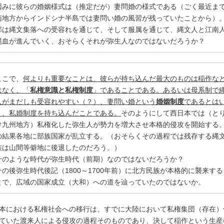
因みに彼らの婚姻様式は（推定だが）妻問婚の様式である（ごく最近ま
南地方からインドシナ半島では妻問い婚の風習が残っていたことから）
部は縄文集落への受容れを通じて、そして服属を通じて、縄文人と江南
混血が進んでいく、おそらくそれが弥生人なのではないだろうか？
ここで、
何よりも重要なことは、彼らが持ち込んだ最大のものは稲作な
はなく、「
私権意識と私権制度
」であることである。あるいは母系制で
人がまだしも受容れやすい（？）、妻問い婚という
婚姻制度
であるとは
え、私婚制度を持ち込んだことである。
そのようにして西日本では（と
け九州地方）私権化した弥生人が勢力を増大させ本格的侵攻を開始する
の結果各地に部族国家が乱立する。（おそらくその過程では残存する縄
族は山間等僻地に後退したのだろう。）
そのような時代が弥生時代（前期）なのではないだろうか？
その後弥生時代後記（1800～1700年前）に北方民族が本格的に襲来する
とで、広域の国家成立（大和）への道を辿っていたのではないか。
本における私権社会への移行は、すでに大陸において私権集団（存在）
ていた渡来人による侵攻の過程そのものであり、決して稲作という生産