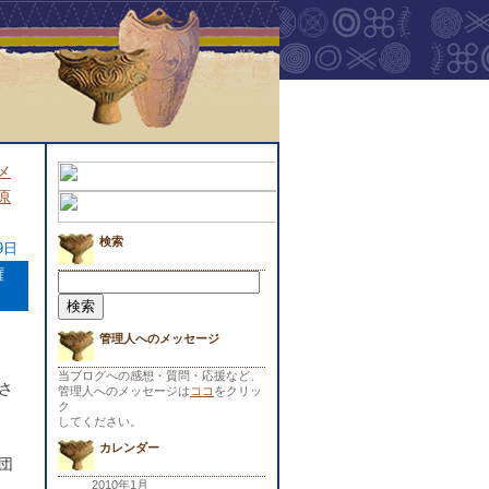
メ
原
検索
9日
権
検
索:
管理人へのメッセージ
当ブログへの感想・質問・応援など、
さ
管理人へのメッセージは
ココ
をクリッ
ク
してください。
カレンダー
団
2010年1月