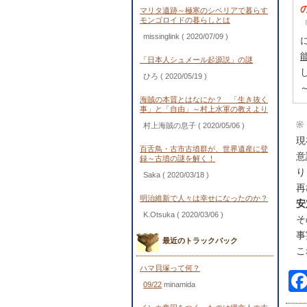
マリタ遺跡～極寒のシベリアで暮らす
モンゴロイドの暮らしとは
missinglink
( 2020/07/09 )
「日本人シュメール起源説」の謎
ひろ
( 2020/05/19 )
海賊の本質とはなにか？ 「生き抜く
事」と「自由」～村上水軍の教えより
村上海賊の息子
( 2020/05/06 )
現
百舌鳥・古市古墳群が、世界遺産に登
意
録～古墳の謎を解く！
り
Saka
( 2020/03/18 )
再
明治維新で人々は幸せになったのか？
安
K.Otsuka
( 2020/03/06 )
そ
事
最近のトラックバック
こ
ハマ貝塚って何？
09/22
minamida