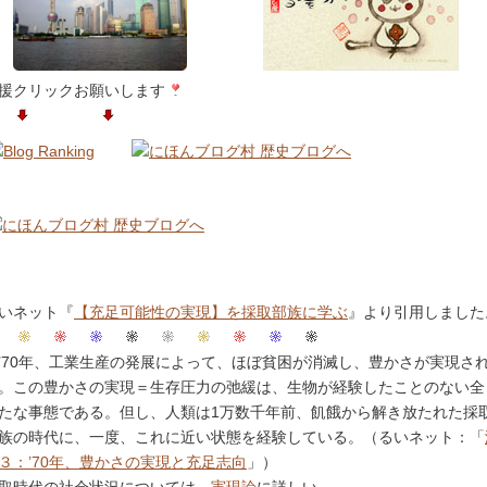
援クリックお願いします
いネット『
【充足可能性の実現】を採取部族に学ぶ
』より引用しました
’70年、工業生産の発展によって、ほぼ貧困が消滅し、豊かさが実現さ
。この豊かさの実現＝生存圧力の弛緩は、生物が経験したことのない全
たな事態である。但し、人類は1万数千年前、飢餓から解き放たれた採
族の時代に、一度、これに近い状態を経験している。（るいネット：「
３：’70年、豊かさの実現と充足志向
」）