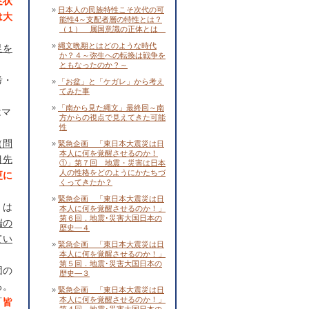
足状
日本人の民族特性こそ次代の可
は大
能性4～支配者層の特性とは？
（１） 属国意識の正体とは
縄文晩期とはどのような時代
足を
か？４～弥生への転換は戦争を
ともなったのか？～
考・
「お盆」と「ケガレ」から考え
てみた事
「南から見た縄文」最終回～南
はマ
方からの視点で見えてきた可能
。
性
（問
緊急企画 「東日本大震災は日
本人に何を覚醒させるのか！
目先
①」第７回 地震・災害は日本
人の性格をどのようにかたちづ
更に
くってきたか？
緊急企画 「東日本大震災は日
」は
本人に何を覚醒させるのか！」
第６回．地震･災害大国日本の
端の
歴史―４
てい
緊急企画 「東日本大震災は日
本人に何を覚醒させるのか！」
第５回．地震･災害大国日本の
団の
歴史―３
る。
緊急企画 「東日本大震災は日
本人に何を覚醒させるのか！」
「
皆