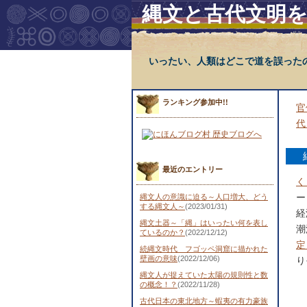
縄文と古代文明
いったい、人類はどこで道を誤った
ランキング参加中!!
官
代
最近のエントリー
く
ー
縄文人の意識に迫る～人口増大、どう
する縄文人～
(2023/01/31)
経
縄文土器～「縄」はいったい何を表し
潮
ているのか？
(2022/12/12)
定
続縄文時代 フゴッペ洞窟に描かれた
壁画の意味
(2022/12/06)
り
縄文人が捉えていた太陽の規則性と数
の概念！？
(2022/11/28)
古代日本の東北地方～蝦夷の有力豪族