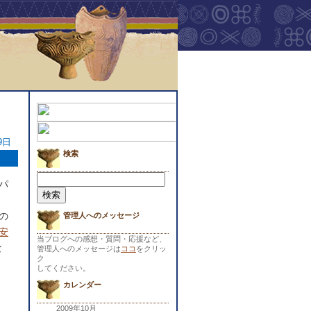
9日
検索
検
パ
索:
の
管理人へのメッセージ
安
当ブログへの感想・質問・応援など、
な
管理人へのメッセージは
ココ
をクリッ
ク
してください。
カレンダー
2009年10月