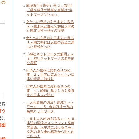
その
地域再生を歴史に学ぶ～第1回
「縄文時代の地域の真髄は”ネ
ットワーク”だった」
女たちの充足力を日本史に探る
２～渡来人と進んで和合を求め
た縄文女性～巫女の役割
女たちの充足力を日本史に探る
１～縄文時代は女性の充足に満
ちた時代だった
「神社ネットワークの解明」～
３．神社ネットワークの歴史的
な考察
日本人が世界に誇れる３つの
事 ２．世界に普及させたい日
本の現場主義経営
日本人が世界に誇れる３つの
事 １．瞬時に集まり力を発揮
する日本人が誇り
「大和政権の源流と葛城ネット
規範
ワーク」～5．母系万世一系の
言う
葛城ネットワーク
成し
「日本人の起源を識る」～４.日
本語の源流はスンダランド発南
集団
方言語。太平洋におけるＣ系、
Ｏ系の塗り重ね構造から明らか
になる！