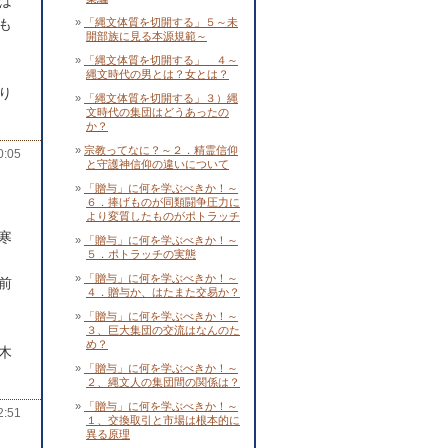
は
も
「縄文体質を切開する」５～未
開部族に見る本源規範～
「縄文体質を切開する」 ４～
縄文時代の男とは？女とは？
り
「縄文体質を切開する」３）縄
文時代の集団はどうあったの
か？
宗教ってなに？～２．精霊信仰
:05
と守護神信仰の違いについて
「贈与」に何を学ぶべきか！～
６．捧げものが同類闘争圧力に
より変質したものがポトラッチ
寒
「贈与」に何を学ぶべきか！～
５．ポトラッチの実態
「贈与」に何を学ぶべきか！～
前
４．贈与か、はたまた交易か？
「贈与」に何を学ぶべきか！～
３、巨大集団の交流はなんのた
め？
木
「贈与」に何を学ぶべきか！～
２、縄文人の集団間の関係は？
「贈与」に何を学ぶべきか！～
:51
１、交換取引と市場は根本的に
異る原理