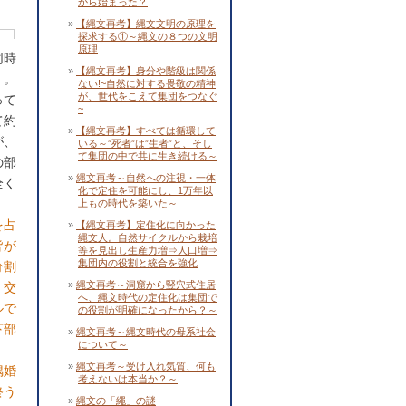
から始まった？
【縄文再考】縄文文明の原理を
探求する①～縄文の８つの文明
原理
同時
【縄文再考】身分や階級は関係
く。
ない!~自然に対する畏敬の精神
が、世代をこえて集団をつなぐ
って
~
て約
【縄文再考】すべては循環して
が、
いる～”死者”は”生者”と、そし
て集団の中で共に生き続ける～
の部
縄文再考～自然への注視・一体
全く
化で定住を可能にし、1万年以
上もの時代を築いた～
を占
【縄文再考】定住化に向かった
縄文人。自然サイクルから栽培
皆が
等を見出し生産力増⇒人口増⇒
集団内の役割と統合を強化
分割
縄文再考～洞窟から竪穴式住居
く交
へ、縄文時代の定住化は集団で
ルで
の役割が明確になったから？～
下部
縄文再考～縄文時代の母系社会
について～
縄文再考～受け入れ気質、何も
偶婚
考えないは本当か？～
終う
縄文の「繩」の謎