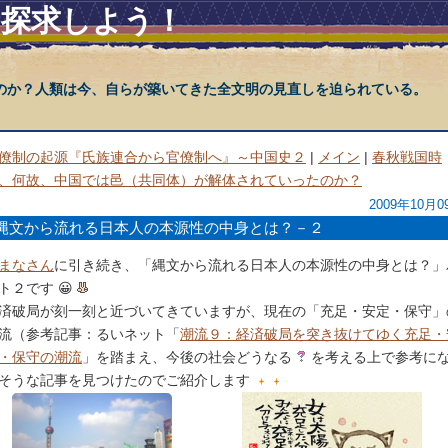
を探求しよう！
のか？人類は今、自らが築いてきた全文明の見直しを迫られている。
僚制の起源『氏族連合から官僚制へ』～中国史２
|
メイン
|
春秋戦国時
、何故、中国では邑（共同体）が解体されていったのか？
2009年10月0
縄文から流れる日本人の本源性の中身とは？－２
まなさん
に引き続き、「縄文から流れる日本人の本源性の中身とは？」
ト２です 😀
済破局が刻一刻と近づいてきていますが、現在の「充足・安定・保守」
流（参考記事：るいネット「
潮流９：経済破局を突き抜けてゆく充足・
・保守の潮流
」を踏まえ、今後の社会どうなる
を考える上で参考に
そうな記事を見つけたのでご紹介します