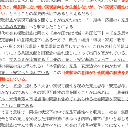
採取部族に見られる、この実現志向こそ、
リンク
で述べられている「
充
況では、無意識に近い弱い実現志向しか生起しないが、その実現可能性
きい
」と言うことの歴史的傍証であると言えるだろう。
採取部族が実現可能性を開くことが出来たのは、「
（期待・応望の）充
更に高める方向
」へと収束したことによる。
現代社会も採取部族に同じく【生存圧力の消滅＝外圧低下】⇒【充足思
安定志向】の意識潮流下にある一方で、政治・経済・環境・家庭・教育
etc･･･多くの社会課題・集団課題に直面しているが、これらの社会問題
スコミによる共認支配と旧観念の垂れ流しによって出口を塞がれている
更に、
マスコミが流布する「目先の」充足・安定基調によって、人々は
題の突破の先に得られる）「本質的な」充足・安定追求へと向かわず、
的充足・安定へと流れている
。
この目先収束の意識が社会問題の解決を
困難にしている
。
しかし、底流に流れる「大きい実現可能性を秘めた充足思考・安定思考
確かなものであり、
その実現可能性の扉を開くことが出来れば、（最先
ドル・米債暴落→市場崩壊の問題も含めて）あらゆる社会問題を突破し
くことは可能である
。
そう言う意味で、同様の状況下の中で充足可能性へと収束し、社会・集
統合と皆の充足を実現した採取部族に学ぶべき内容は非常に多いと感じ
採取部族に学んで我々が成すべきは（社会の「改革や変革」ではなく）