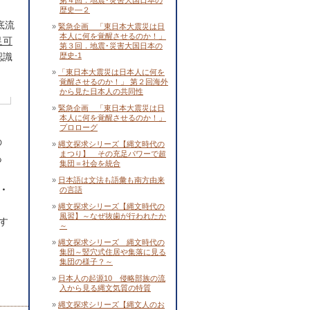
第４回．地震･災害大国日本の
。
歴史―２
底流
緊急企画 「東日本大震災は日
本人に何を覚醒させるのか！」
足可
第３回．地震･災害大国日本の
認識
歴史-1
「東日本大震災は日本人に何を
覚醒させるのか！」 第２回海外
から見た日本人の共同性
緊急企画 「東日本大震災は日
本人に何を覚醒させるのか！」
プロローグ
の
縄文探求シリーズ【縄文時代の
まつり】 その充足パワーで超
あ
集団＝社会を統合
日本語は文法も語彙も南方由来
・
の言語
縄文探求シリーズ【縄文時代の
風習】～なぜ抜歯が行われたか
す
～
縄文探求シリーズ 縄文時代の
集団～竪穴式住居や集落に見る
集団の様子？～
日本人の起源10 侵略部族の流
入から見る縄文気質の特質
縄文探求シリーズ【縄文人のお