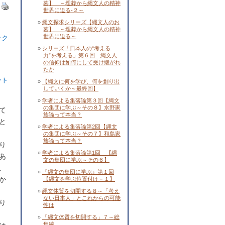
墓】 ～埋葬から縄文人の精神
世界に迫る-２～
縄文探求シリーズ【縄文人のお
墓】 ～埋葬から縄文人の精神
世界に迫る～
ック
シリーズ「日本人の“考える
力”を考える」第６回 縄文人
の信仰は如何にして受け継がれ
たか
ント
【縄文に何を学び、何を創り出
していくか～最終回】
学者による集落論第３回【縄文
の集団に学ぶ～その８】水野家
て
族論って本当？
と
学者による集落論第2回【縄文
の集団に学ぶ～その７】和島家
族論って本当？
り
学者による集落論第1回 【縄
あ
文の集団に学ぶ～その６】
、
『縄文の集団に学ぶ』第１回
か
【縄文を学ぶ位置付け－１】
縄文体質を切開する８～「考え
ない日本人」とこれからの可能
り
性は
「縄文体質を切開する」７～総
集編