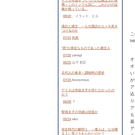
インカ帝国をつくったのは縄文人の末
裔～このトンでも説に、これだけの証
拠が残っている。
08/20
、イランド、ヒル
諏訪と縄文 ～なぜ諏訪が人々を惹き
つけるのか
こ
07/31
利恵
ht
"死"が身近なものであった縄文人
07/26
yanagi
オ
06/25
山下 哲応
オ
い
古代人の食卓～調味料の歴史
が
07/15
Anonymous
ア
アイヌは何故文字を持たなかったの
込
か？
り
06/08
？
ア
聖徳太子の功績は捏造か
も
05/24
eiko
最
ア
弥生時代の解明１ ～倭人は、なぜ縄
文人に受け入れられたのか？