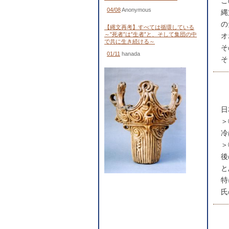
こ
04/08
Anonymous
縄
の
【縄文再考】すべては循環している
～”死者”は”生者”と、そして集団の中
オ
で共に生き続ける～
そ
01/11
hanada
そ
日
＞
冷
＞
後
と
特
氏