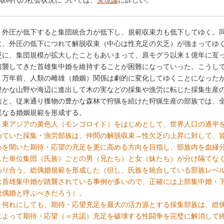
取時代の社会状況については、
実現論
に詳しい。
＞外圧が低下すると集団統合力が低下し、規範収束力も低下してゆく。
に、外圧の低下につれて解脱収束（中心は性充足の欠乏）が強まってゆ
更に、集団規模が拡大したこともあいまって、原モグラ以来１億年に亙
踏襲してきた首雄集中婚を維持することが困難になっていった。こうし
１万年前、人類の雌雄（婚姻）関係は劇的に変化してゆくことになった
豊かな山野や海辺に進出して木の実などの採集や漁労に転じた採集生産
族と、従来通り獲物の豊かな森林で狩猟を続けた狩猟生産の部族では、
異なる婚姻規範を形成する。
＞東アジアの黄色人（モンゴロイド）をはじめとして、世界人口の過半
めていた採集・漁労部族は、仲間の解脱収束→性欠乏の上昇に対して、
心を開いた期待・応望の充足を更に高める方向を目指し、部族内を血縁
した単位集団（氏族）ごとの男（兄たち）と女（妹たち）が分け隔てな
わり合う、総偶婚規範を形成した（但し、氏族を統合している部族レベ
は首雄集中婚が踏襲されている事例が多いので、正確には上部集中婚・
総偶婚と呼ぶべきだろう）。
＞何れにしても、期待・応望充足を最大の活力源とする採集部族は、総
によって期待・応望（＝共認）充足を破壊する性闘争を完璧に解消して