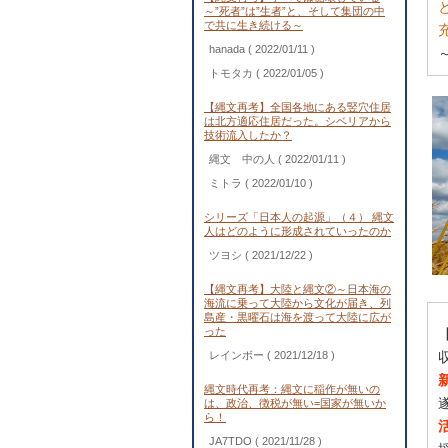
～”死者”は”生者”と、そして集団の中
で共に生き続ける～
hanada
( 2022/01/11 )
トモタカ
( 2022/01/05 )
【縄文再考】全国各地にある竪穴住居
は北方適応住居だった。シベリアから
技術流入したか？
縄文 中の人
( 2022/01/11 )
ミトラ
( 2022/01/10 )
シリーズ「日本人の起源」（４） 縄文
人はどのように形成されていったのか
ツヨシ
( 2021/12/22 )
【縄文再考】大陸と縄文②～日本海の
海流に乗って大陸から文化が届き、列
島産・黒曜石は海を渡って大陸に広が
った
レインボー
( 2021/12/18 )
縄文時代再考：縄文に稲作が無いの
は、政治、徴税が無い=国家が無いか
ら！
JA7TDO
( 2021/11/28 )