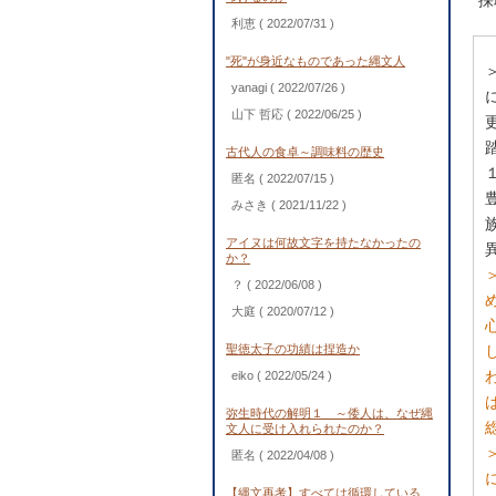
採
利恵
( 2022/07/31 )
"死"が身近なものであった縄文人
yanagi
( 2022/07/26 )
山下 哲応
( 2022/06/25 )
古代人の食卓～調味料の歴史
匿名
( 2022/07/15 )
みさき
( 2021/11/22 )
アイヌは何故文字を持たなかったの
か？
？
( 2022/06/08 )
大庭
( 2020/07/12 )
聖徳太子の功績は捏造か
eiko
( 2022/05/24 )
弥生時代の解明１ ～倭人は、なぜ縄
文人に受け入れられたのか？
匿名
( 2022/04/08 )
【縄文再考】すべては循環している