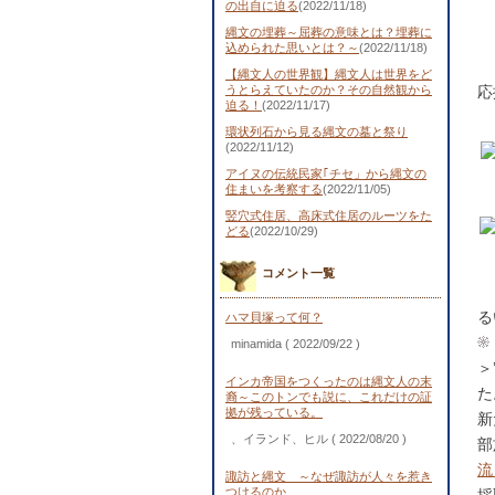
の出自に迫る
(2022/11/18)
縄文の埋葬～屈葬の意味とは？埋葬に
込められた思いとは？～
(2022/11/18)
【縄文人の世界観】縄文人は世界をど
うとらえていたのか？その自然観から
応
迫る！
(2022/11/17)
環状列石から見る縄文の墓と祭り
(2022/11/12)
アイヌの伝統民家｢チセ」から縄文の
住まいを考察する
(2022/11/05)
竪穴式住居、高床式住居のルーツをた
どる
(2022/10/29)
コメント一覧
る
ハマ貝塚って何？
minamida
( 2022/09/22 )
＞
インカ帝国をつくったのは縄文人の末
た
裔～このトンでも説に、これだけの証
拠が残っている。
新
、イランド、ヒル
( 2022/08/20 )
部
流
諏訪と縄文 ～なぜ諏訪が人々を惹き
つけるのか