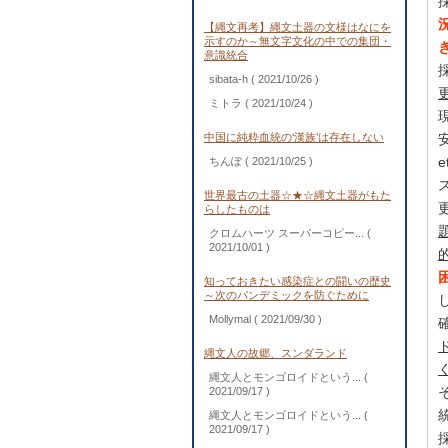
【縄文再考】縄文土器の文様はなにを
示すのか～無文字文化の中での集団・
意識統合
sibata-h
( 2021/10/26 )
ミトラ
( 2021/10/24 )
中国に純粋血統の‘漢族’は存在しない
ちんぽ
( 2021/10/25 )
世界最古の土器☆★☆縄文土器がもた
らしたものは
クロムハーツ スーパーコピー...
(
2021/10/01 )
知っておきたい感染症との闘いの歴史
～次のパンデミックを防ぐために
Mollymal
( 2021/09/30 )
縄文人の故郷、スンダランド
縄文人とモンゴロイドという...
(
2021/09/17 )
縄文人とモンゴロイドという...
(
2021/09/17 )