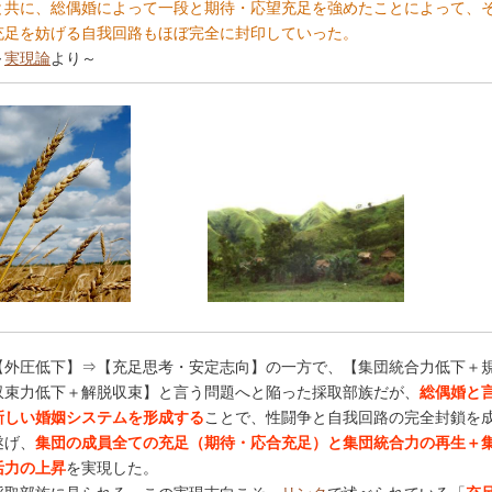
と共に、総偶婚によって一段と期待・応望充足を強めたことによって、
充足を妨げる自我回路もほぼ完全に封印していった。
～
実現論
より～
【外圧低下】⇒【充足思考・安定志向】の一方で、【集団統合力低下＋
収束力低下＋解脱収束】と言う問題へと陥った採取部族だが、
総偶婚と
新しい婚姻システムを形成する
ことで、性闘争と自我回路の完全封鎖を
遂げ、
集団の成員全ての充足（期待・応合充足）と集団統合力の再生＋
活力の上昇
を実現した。