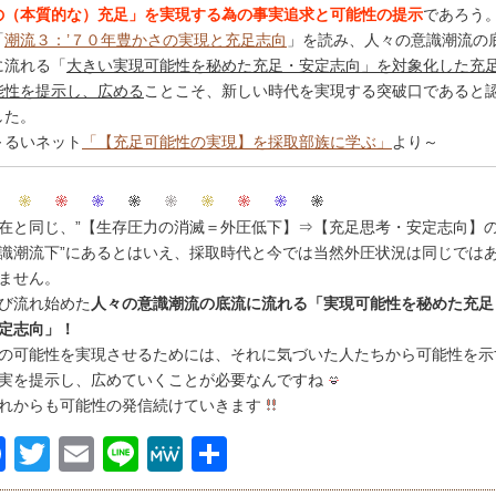
の（本質的な）充足」を実現する為の事実追求と可能性の提示
であろう
「
潮流３：’７０年豊かさの実現と充足志向
」を読み、人々の意識潮流の
に流れる「
大きい実現可能性を秘めた充足・安定志向」を対象化した充
能性を提示し、広める
ことこそ、新しい時代を実現する突破口であると
した。
～るいネット
「【充足可能性の実現】を採取部族に学ぶ」
より～
在と同じ、”【生存圧力の消滅＝外圧低下】⇒【充足思考・安定志向】
識潮流下”にあるとはいえ、採取時代と今では当然外圧状況は同じでは
ません。
び流れ始めた
人々の意識潮流の底流に流れる「実現可能性を秘めた充足
定志向」！
の可能性を実現させるためには、それに気づいた人たちから可能性を示
実を提示し、広めていくことが必要なんですね
れからも可能性の発信続けていきます
Facebook
Twitter
Email
Line
MeWe
共
有