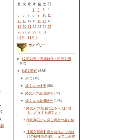
月
火
水
木
金
土
日
1
2
3
4
5
6
7
8
9
10
11
12
13
14
15
16
17
18
19
20
21
22
23
24
25
26
27
28
29
30
31
« 9月
11月 »
カテゴリー
►
Ⅰ文明前夜・石器時代・巨石文明
(62)
▼
Ⅱ縄文時代
(526)
►
東北
(16)
►
縄文人の外圧
(80)
。
►
縄文人の生活技術
(72)
▼
縄文人の集団統合
(143)
れ
縄文人の意識に迫る～人口増
く
大、どうする縄文人～
取
環状列石から見る縄文の墓と祭
り
潮
【縄文再考】縄文時代と古墳時
代の精神性の違い、全ては稲作