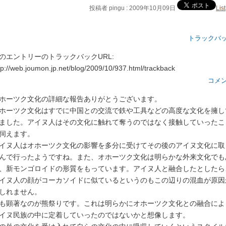
投稿者 pingu : 2009年10月09日
List
トラックバ
のエントリーのトラックバックURL:
tp://web.joumon.jp.net/blog/2009/10/937.html/trackback
コメ
ホーツク文化の詳細な報告ありがとうございます。
ホーツク文化はすでに中国との交流で鉄や工具などの高度な文化を擁し
ました。アイヌ人はその文化に触れて奪うのではなく接触していったこ
伺えます。
イヌ人はオホーツク文化の影響を多分に受けてその後のアイヌ文化に取
んで行ったようですね。また、オホーツク文化は明らかな外来文化でも
、新モンゴロイドの形質をもっています。アイヌ人と融合したとしたら
イヌ人の顔がコーカソイドに似ているというのもこの辺りの混血が原因
しれません。
も顕著なのが熊祭りです。これは明らかにオホーツク文化との融合によ
イヌ民族の中に定着していったのではないかと想像します。