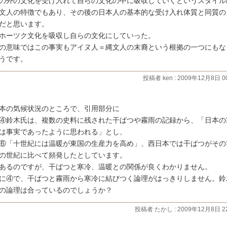
の外の文化を受け入れて自らの文化の中に吸収していくというスタイル
文人の特徴でもあり、その後の日本人の基本的な受け入れ体質と同質の
だと思います。
ホーツク文化を吸収し自らの文化にしていった。
の意味ではこの事実もアイヌ人＝縄文人の末裔という根拠の一つにもな
うです。
投稿者 ken : 2009年12月8日 00
本の気候状況のところで、引用部分に
④鈴木氏は、複数の史料に残された干ばつや霧雨の記録から、「日本の
は事実であったように思われる」とし、
⑥「十世紀には温暖が東国の生産力を高め」、西日本では干ばつがその
の世紀に比べて頻発したとしています。
あるのですが、干ばつと寒冷、温暖との関係が良くわかりません。
に④で、干ばつと霧雨から寒冷に結びつく論理がはっきりしません。鈴
の論理は合っているのでしょうか？
投稿者 たかし : 2009年12月8日 22