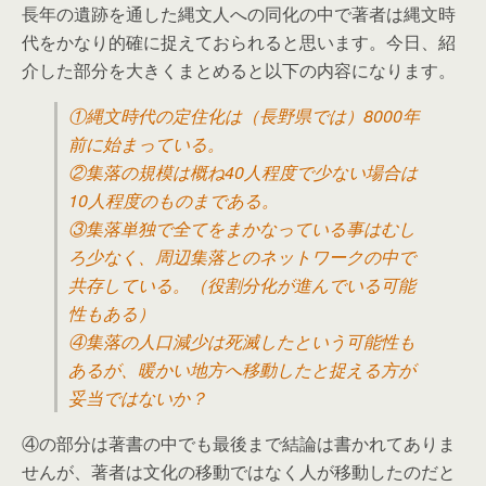
長年の遺跡を通した縄文人への同化の中で著者は縄文時
代をかなり的確に捉えておられると思います。今日、紹
介した部分を大きくまとめると以下の内容になります。
①縄文時代の定住化は（長野県では）8000年
前に始まっている。
②集落の規模は概ね40人程度で少ない場合は
10人程度のものまである。
③集落単独で全てをまかなっている事はむし
ろ少なく、周辺集落とのネットワークの中で
共存している。（役割分化が進んでいる可能
性もある）
④集落の人口減少は死滅したという可能性も
あるが、暖かい地方へ移動したと捉える方が
妥当ではないか？
④の部分は著書の中でも最後まで結論は書かれてありま
せんが、著者は文化の移動ではなく人が移動したのだと