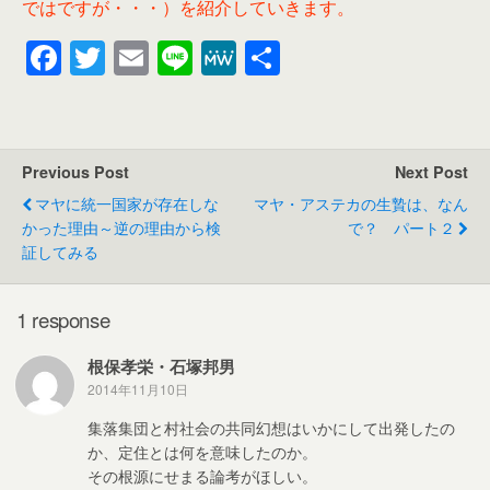
ではですが・・・）を紹介していきます。
F
T
E
Li
M
共
a
wi
m
n
e
有
c
tt
ail
e
W
e
er
e
Previous Post
Next Post
b
マヤに統一国家が存在しな
マヤ・アステカの生贄は、なん
o
かった理由～逆の理由から検
で？ パート２
証してみる
o
k
1 response
根保孝栄・石塚邦男
2014年11月10日
集落集団と村社会の共同幻想はいかにして出発したの
か、定住とは何を意味したのか。
その根源にせまる論考がほしい。