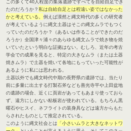
この多くて40人程度の集落遺跡ですべてを自給自足でき
たのだろうか？
私は自給自足とは程遠い姿ではなかった
かと考えている。
例えば漠然と縄文時代の多くの研究者
が考えているように縄文土器はそこの縄文ムラでもつく
っていたのだろうか？（あるいは作ることができたのだ
ろうか）全国津々浦々のあらゆる縄文ムラで焼き物を焼
いていたという明白な証拠はない。むしろ、近年の考古
学会での成果を見ると、特定の大きなムラ（または土器
焼きムラ）で土器を焼いて各地にもっていった可能性が
あるように私には思われる。
土器以外でも縄文時代中期の長野県の遺跡では、当たり
前に多量に出土する打製石斧なども善光寺平や上田盆地
の遺跡の場合、近くに頁岩があってもあまり使っておら
ず、遠方にしかない粘板岩が使われている。もちろん黒
曜石やヒスイ、ネフライトの装身具などは遠方からもた
らされたものとして推定されている。
このように縄文社会とは
「小さいムラと大きなネットワ
ーク」
ということが言えるように思う。そしてこのネッ