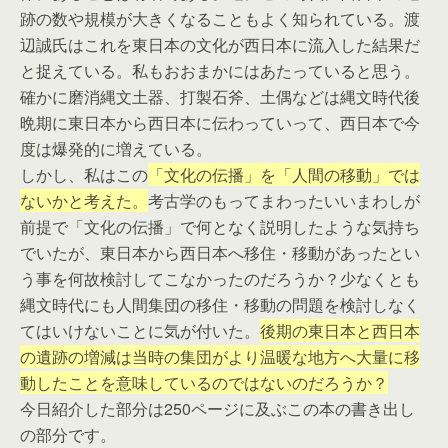
跡の数や規模が大きくなることもよく知られている。渡
辺誠氏はこれを東日本の文化が西日本に流入した結果だ
と捉えている。私もおおまかにはあたっていると思う。
確かに磨消縄文土器、打製石斧、土偶などは縄文時代後
晩期に東日本から西日本に伝わっていって、西日本で今
度は爆発的に増えている。
しかし、私はこの
「文化の伝播」を「人間の移動」では
ないかと考えた。
考古学のもってまわったいいまわしが
前提で「文化の伝播」で何となく説明したような気持ち
でいたが、東日本から西日本へ移住・移動があったとい
う事を何故検討してこなかったのだろうか？少なくとも
縄文時代にも人間集団の移住・移動の問題を検討しなく
てはいけないことに気が付いた。
後期の東日本と西日本
の遺跡の増減は当時の集団がより温暖な地方へ大量に移
動したことを意味しているのではないのだろうか？
今日紹介した部分は250ページに及ぶこの本の書き出し
の部分です。