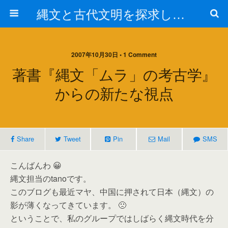
縄文と古代文明を探求しよう！
2007年10月30日 • 1 Comment
著書『縄文「ムラ」の考古学』
からの新たな視点
Share
Tweet
Pin
Mail
SMS
こんばんわ 😀
縄文担当のtanoです。
このブログも最近マヤ、中国に押されて日本（縄文）の
影が薄くなってきています。 🙁
ということで、私のグループではしばらく縄文時代を分