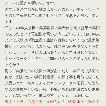
いう事に重きを置いています。
縄文土器の文様が広域に広まったのも人がネットワーク
を通じて移動して伝播させた可能性があると提示してい
ます。
私はこの40人規模の集落数個の集合体は元々は単一集団
であったという可能性が高いように思います。逆に40人
という規模は採取生産で生計を維持していくには最大規
模だったのかもしれません。縄文中期の多少なりとも外
圧が低下したときに人口増をもたらして分派した集団が
ネットワークとして相互に関わり合ったのではないでし
ょうか？
従って集落間での役割分担があったり、集団間で共同で
何か（例えば鮭の共同捕獲等）を行う事も可能になった
と思います。もちろんそのネットワークを延長して贈与
や人の交換を行いながら、必要とあれば血縁のない別集
団とも繋がっていく事は模索したかもしれません。
縄文「ムラ」の考古学、次回もいくつか新事実（私の中