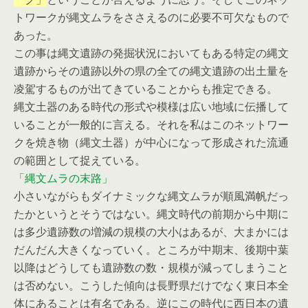
トワークが縄文ムラをささえるのに必要不可欠なもので
あった。
この事は縄文遺跡の発掘状況においてもある特定の縄文
遺跡からその遺跡以外の県の全ての縄文遺跡の出土量を
凌駕するものが出てきていることからも推定できる。
縄文土器のある時代の形式や模様は広い地域に伝播して
いることが一般的に言える。それを私はこのネットワー
クを焼き物（縄文土器）が中心になって形成された流通
の範囲として捉えている。
「縄文ムラの末路」
小さいながらもダイナミックな縄文ムラが順風満帆だっ
たかというとそうではない。縄文時代の前期から中期に
は多少遺跡数の増減の規模の大小はあるが、大まかには
だんだん大きくなっていく。ところが中期末、後期中葉
以降はどうしても遺跡数の数・規模が減ってしまうこと
は否めない。こうした傾向は長野県だけでなく東日本全
体にあることは有名である。逆にこの時代に西日本の遺