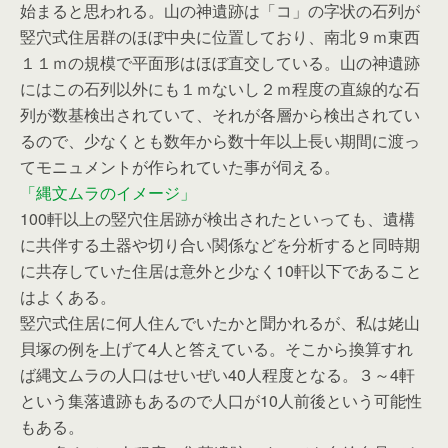
始まると思われる。山の神遺跡は「コ」の字状の石列が
竪穴式住居群のほぼ中央に位置しており、南北９ｍ東西
１１ｍの規模で平面形はほぼ直交している。山の神遺跡
にはこの石列以外にも１ｍないし２ｍ程度の直線的な石
列が数基検出されていて、それが各層から検出されてい
るので、少なくとも数年から数十年以上長い期間に渡っ
てモニュメントが作られていた事が伺える。
「縄文ムラのイメージ」
100軒以上の竪穴住居跡が検出されたといっても、遺構
に共伴する土器や切り合い関係などを分析すると同時期
に共存していた住居は意外と少なく10軒以下であること
はよくある。
竪穴式住居に何人住んでいたかと聞かれるが、私は姥山
貝塚の例を上げて4人と答えている。そこから換算すれ
ば縄文ムラの人口はせいぜい40人程度となる。３～4軒
という集落遺跡もあるので人口が10人前後という可能性
もある。