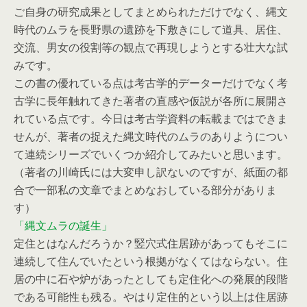
ご自身の研究成果としてまとめられただけでなく、縄文
時代のムラを長野県の遺跡を下敷きにして道具、居住、
交流、男女の役割等の観点で再現しようとする壮大な試
みです。
この書の優れている点は考古学的データーだけでなく考
古学に長年触れてきた著者の直感や仮説が各所に展開さ
れている点です。今日は考古学資料の転載まではできま
せんが、著者の捉えた縄文時代のムラのありようについ
て連続シリーズでいくつか紹介してみたいと思います。
（著者の川崎氏には大変申し訳ないのですが、紙面の都
合で一部私の文章でまとめなおしている部分がありま
す）
「縄文ムラの誕生」
定住とはなんだろうか？竪穴式住居跡があってもそこに
連続して住んでいたという根拠がなくてはならない。住
居の中に石や炉があったとしても定住化への発展的段階
である可能性も残る。やはり定住的という以上は住居跡