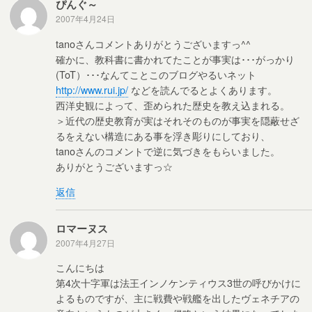
ぴんぐ～
2007年4月24日
tanoさんコメントありがとうございますっ^^
確かに、教科書に書かれてたことが事実は･･･がっかり
(ToT）･･･なんてことこのブログやるいネット
http://www.rui.jp/
などを読んでるとよくあります。
西洋史観によって、歪められた歴史を教え込まれる。
＞近代の歴史教育が実はそれそのものが事実を隠蔽せざ
るをえない構造にある事を浮き彫りにしており、
tanoさんのコメントで逆に気づきをもらいました。
ありがとうございますっ☆
返信
ロマーヌス
2007年4月27日
こんにちは
第4次十字軍は法王インノケンティウス3世の呼びかけに
よるものですが、主に戦費や戦艦を出したヴェネチアの