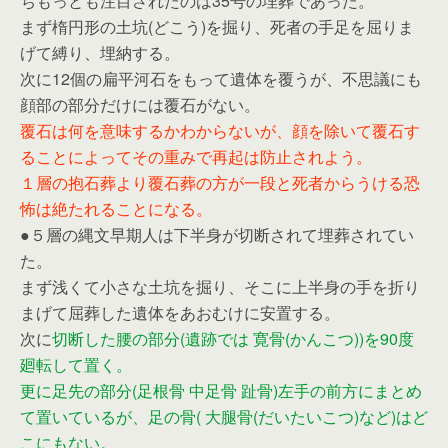
ちもっとも注目されたのは35号の埋葬であった。
まず楕円形の土坑(どこう)を掘り、死者の手足を屈りま
げて縛り、埋納する。
次に12個の扁平河石をもって遺体を覆うが、不思議にも
顔部の部分だけには覆石がない。
覆石は何を意味するかわからないが、顔を除いて覆石す
ることによってその重みで再起は防止されよう。
１層の抱石葬より覆石葬の方が一段と死者からうける恐
怖は絶たれることになる。
●５層の縄文早期人は下半身が切断されて埋葬されてい
た。
まず浅くて小さな土坑を掘り、そこに上半身の手を折り
まげて屈葬した遺体をあおむけに安置する。
次に
切断した腰の部分(遺跡では 寛骨(かんこつ))を90度
廻転して置く。
更に足先の部分(足根骨 中足骨 趾骨)左手の前方にまとめ
て置いているが、足の骨( 大腿骨(だいたいこつ)など)はど
こにもない。