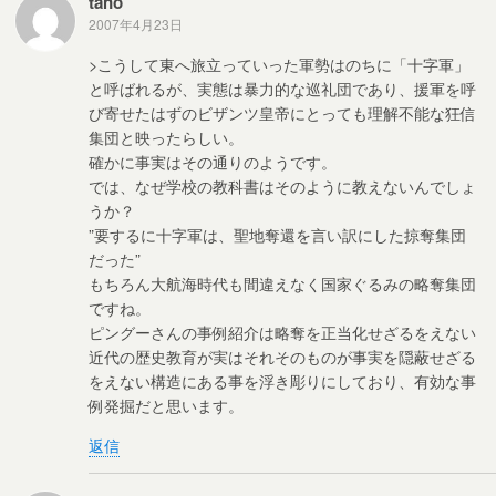
tano
2007年4月23日
>こうして東へ旅立っていった軍勢はのちに「十字軍」
と呼ばれるが、実態は暴力的な巡礼団であり、援軍を呼
び寄せたはずのビザンツ皇帝にとっても理解不能な狂信
集団と映ったらしい。
確かに事実はその通りのようです。
では、なぜ学校の教科書はそのように教えないんでしょ
うか？
”要するに十字軍は、聖地奪還を言い訳にした掠奪集団
だった”
もちろん大航海時代も間違えなく国家ぐるみの略奪集団
ですね。
ピングーさんの事例紹介は略奪を正当化せざるをえない
近代の歴史教育が実はそれそのものが事実を隠蔽せざる
をえない構造にある事を浮き彫りにしており、有効な事
例発掘だと思います。
返信