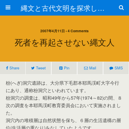
縄文と古代文明を探求しよう！
2007年4月11日 • 4 Comments
死者を再起させない縄文人
Share
Tweet
Pin
Mail
SMS
枌(へぎ)洞穴遺跡は、大分県下毛郡本耶馬渓町大字今行
にあり、通称枌洞穴といわれています。
枌洞穴の調査は、昭和49年から57年(1974～82)の間、８
次の調査を本耶馬渓町教育委員会において実施されまし
た。
洞穴内の堆積層は自然状態を保ち、６層の生活遺構の層
位(生活層の重なり)をなしていたようです。