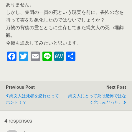
ありません。
しかし、集団の一員の死という現実を前に、畏怖の念を
持って霊を対象化したのではないでしょうか？
万物の背後の霊とともに生存してきた縄文人の死→埋葬
観。
今後も追及してみたいと思います。
F
T
E
Li
M
共
a
wi
m
n
e
有
c
tt
ail
e
W
e
er
e
Previous Post
Next Post
b
縄文人は死者を恐れたって
縄文人にとって死は恐怖ではな
o
ホント！？
く悲しみだった。
o
k
4 responses