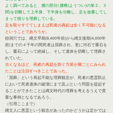
よく調べてみると、腰の部分( 腰椎(ようつい)の第２、３
間)を切断して上半身、下半身を分離し、足を放棄してし
まって残りを埋葬している。
足を取りすててしまえば死者の再起は全く不可能になる
ということであろうか。
枌洞穴では、縄文早期(8,400年前)から縄文後期(4,000年
前)までの４千年の間死者は屈葬され、更に河石で重石を
し、覆石によって絶縁し、そして遺体を切断して埋葬さ
れていた。
古くなるほど、死者の再起を防ぐ方策が層ごとにみられ
たことは注目すべきことであった。
「屈葬」という再起不能な埋葬観念が、死者の悪霊防止
において死者遺体の破壊にまで及ぶという問題を提起す
ることができたことは縄文時代の埋葬を考えるうえで貴
重な事例となるであろう。
（引用ここまで）
縄文人に悪霊という観念があったのかどうかは定かでは