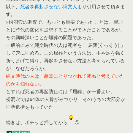
以下、
死者を再起させない縄文人
より引用させて頂きま
す。
>枌洞穴の調査で、もっとも重要であったことは、層ご
とに時代の変化を追求することができたことであるが、
その興味深いことが埋葬の問題であった。
一般的にみて縄文時代の人は死者を「 屈葬(くっそう) 」
して穴に埋める。この屈葬という方法は、手や足を強く
折りまげて縛り、再起をさせない方法と考えられている
が、なぜだろうか。
縄文時代の人は、悪霊にとりつかれて死ぬと考えていた
のかも知れない。
とすれば死者の再起防止には「屈葬」が一番よい。
枌洞穴では64体の人骨がみつかり、そのうちの大部分が
埋葬遺構をもっていた。
続きは、ポチッと押してから
🙄