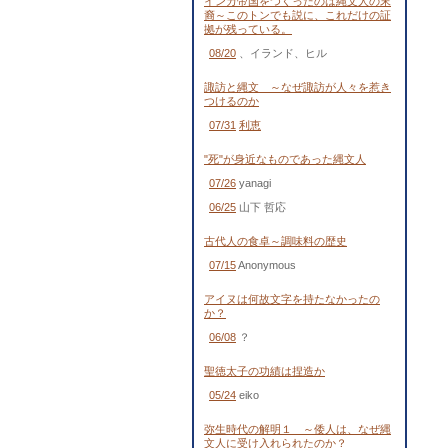
インカ帝国をつくったのは縄文人の末
裔～このトンでも説に、これだけの証
拠が残っている。
08/20
、イランド、ヒル
諏訪と縄文 ～なぜ諏訪が人々を惹き
つけるのか
07/31
利恵
"死"が身近なものであった縄文人
07/26
yanagi
06/25
山下 哲応
古代人の食卓～調味料の歴史
07/15
Anonymous
アイヌは何故文字を持たなかったの
か？
06/08
？
聖徳太子の功績は捏造か
05/24
eiko
弥生時代の解明１ ～倭人は、なぜ縄
文人に受け入れられたのか？