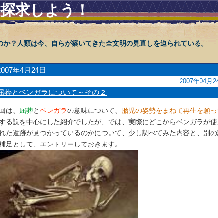
を探求しよう！
のか？人類は今、自らが築いてきた全文明の見直しを迫られている。
2007年4月24日
2007年04月2
屈葬とベンガラについて～その２
回は、
屈葬
と
ベンガラ
の意味について、
胎児の姿勢をまねて再生を願っ
する説を中心にした紹介でしたが、では、実際にどこからベンガラが使
れた遺跡が見つかっているのかについて、少し調べてみた内容と、別の
補足として、エントリーしておきます。