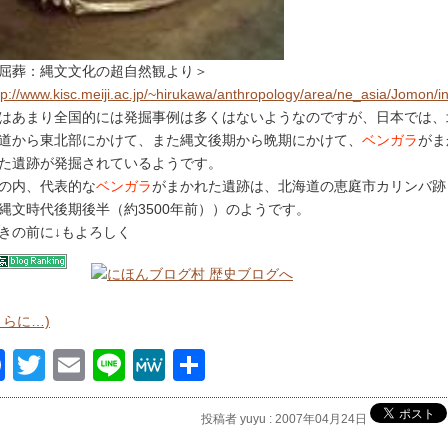
屈葬：縄文文化の超自然観より＞
tp://www.kisc.meiji.ac.jp/~hirukawa/anthropology/area/ne_asia/Jomon/i
はあまり全国的には発掘事例は多くはないようなのですが、日本では、
道から東北部にかけて、また縄文後期から晩期にかけて、
ベンガラ
がま
た遺跡が発掘されているようです。
の内、代表的な
ベンガラ
がまかれた遺跡は、北海道の恵庭市カリンバ跡
縄文時代後期後半（約3500年前））のようです。
きの前に↓もよろしく
さらに…)
Facebook
Twitter
Email
Line
MeWe
共
有
投稿者 yuyu : 2007年04月24日