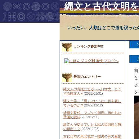
縄文と古代文明
いったい、人類はどこで道を誤った
ランキング参加中!!
前
最近のエントリー
と
さ
縄文人の意識に迫る～人口増大、どう
を
する縄文人～
(2023/01/31)
縄文土器～「縄」はいったい何を表し
ているのか？
(2022/12/12)
続縄文時代 フゴッペ洞窟に描かれた
壁画の意味
(2022/12/06)
縄文人が捉えていた太陽の規則性と数
の概念！？
(2022/11/28)
古代日本の東北地方～蝦夷の有力豪族