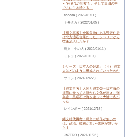
～”死者”は”生者”と、そして集団の中
で共に生き続ける～
hanada
( 2022/01/11 )
トモタカ
( 2022/01/05 )
【縄文再考】全国各地にある竪穴住居
は北方適応住居だった。シベリアから
技術流入したか？
縄文 中の人
( 2022/01/11 )
ミトラ
( 2022/01/10 )
シリーズ「日本人の起源」（４） 縄文
人はどのように形成されていったのか
ツヨシ
( 2021/12/22 )
【縄文再考】大陸と縄文②～日本海の
海流に乗って大陸から文化が届き、列
島産・黒曜石は海を渡って大陸に広が
った
レインボー
( 2021/12/18 )
縄文時代再考：縄文に稲作が無いの
は、政治、徴税が無い=国家が無いか
ら！
JA7TDO
( 2021/11/28 )