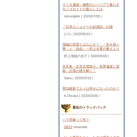
マリタ遺跡～極寒のシベリアで暮らす
モンゴロイドの暮らしとは
missinglink
( 2020/07/09 )
「日本人シュメール起源説」の謎
ひろ
( 2020/05/19 )
海賊の本質とはなにか？ 「生き抜く
事」と「自由」～村上水軍の教えより
村上海賊の息子
( 2020/05/06 )
百舌鳥・古市古墳群が、世界遺産に登
録～古墳の謎を解く！
Saka
( 2020/03/18 )
明治維新で人々は幸せになったのか？
K.Otsuka
( 2020/03/06 )
最近のトラックバック
ハマ貝塚って何？
09/22
minamida