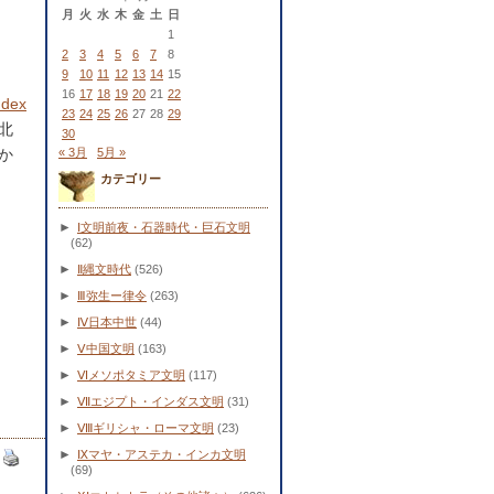
月
火
水
木
金
土
日
1
2
3
4
5
6
7
8
9
10
11
12
13
14
15
16
17
18
19
20
21
22
ndex
23
24
25
26
27
28
29
北
30
か
« 3月
5月 »
カテゴリー
►
Ⅰ文明前夜・石器時代・巨石文明
(62)
►
Ⅱ縄文時代
(526)
►
Ⅲ弥生ー律令
(263)
►
Ⅳ日本中世
(44)
►
Ⅴ中国文明
(163)
►
Ⅵメソポタミア文明
(117)
►
Ⅶエジプト・インダス文明
(31)
►
Ⅷギリシャ・ローマ文明
(23)
►
Ⅸマヤ・アステカ・インカ文明
(69)