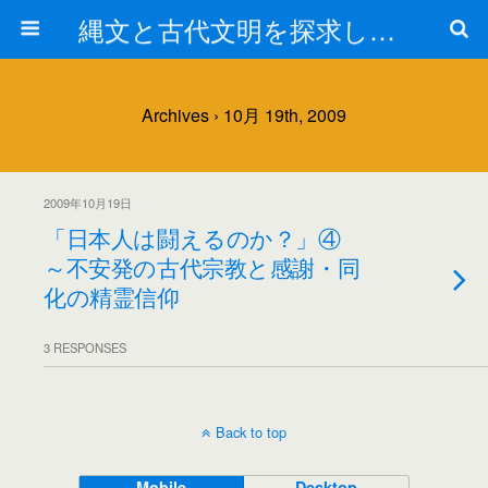
縄文と古代文明を探求しよう！
Archives › 10月 19th, 2009
2009年10月19日
「日本人は闘えるのか？」④
～不安発の古代宗教と感謝・同
化の精霊信仰
3 RESPONSES
Back to top
Mobile
Desktop