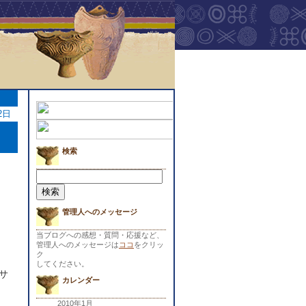
2日
検索
検
索:
管理人へのメッセージ
当ブログへの感想・質問・応援など、
管理人へのメッセージは
ココ
をクリッ
ク
してください。
サ
カレンダー
2010年1月