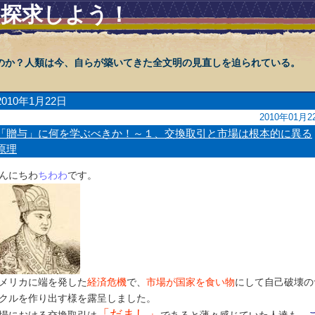
を探求しよう！
のか？人類は今、自らが築いてきた全文明の見直しを迫られている。
2010年1月22日
2010年01月2
「贈与」に何を学ぶべきか！～１、交換取引と市場は根本的に異る
原理
んにちわ
ちわわ
です。
メリカに端を発した
経済危機
で、
市場が国家を食い物
にして自己破壊の
クルを作り出す様を露呈しました。
「だまし」