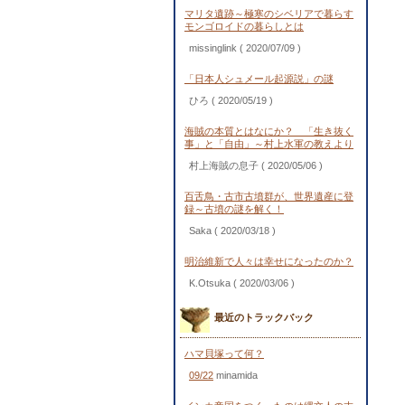
マリタ遺跡～極寒のシベリアで暮らす
モンゴロイドの暮らしとは
missinglink
( 2020/07/09 )
「日本人シュメール起源説」の謎
ひろ
( 2020/05/19 )
海賊の本質とはなにか？ 「生き抜く
事」と「自由」～村上水軍の教えより
村上海賊の息子
( 2020/05/06 )
百舌鳥・古市古墳群が、世界遺産に登
録～古墳の謎を解く！
Saka
( 2020/03/18 )
明治維新で人々は幸せになったのか？
K.Otsuka
( 2020/03/06 )
最近のトラックバック
ハマ貝塚って何？
09/22
minamida