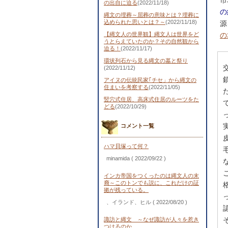
市
の出自に迫る
(2022/11/18)
の
縄文の埋葬～屈葬の意味とは？埋葬に
込められた思いとは？～
(2022/11/18)
源
【縄文人の世界観】縄文人は世界をど
の
うとらえていたのか？その自然観から
迫る！
(2022/11/17)
環状列石から見る縄文の墓と祭り
(2022/11/12)
アイヌの伝統民家｢チセ」から縄文の
住まいを考察する
(2022/11/05)
竪穴式住居、高床式住居のルーツをた
どる
(2022/10/29)
コメント一覧
ハマ貝塚って何？
minamida
( 2022/09/22 )
インカ帝国をつくったのは縄文人の末
裔～このトンでも説に、これだけの証
拠が残っている。
、イランド、ヒル
( 2022/08/20 )
諏訪と縄文 ～なぜ諏訪が人々を惹き
つけるのか