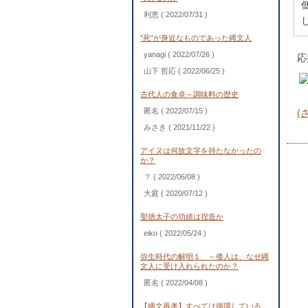
利恵
( 2022/07/31 )
"死"が身近なものであった縄文人
yanagi
( 2022/07/26 )
応
山下 哲応
( 2022/06/25 )
古代人の食卓～調味料の歴史
匿名
( 2022/07/15 )
(
みさき
( 2021/11/22 )
アイヌは何故文字を持たなかったの
か？
？
( 2022/06/08 )
大庭
( 2020/07/12 )
聖徳太子の功績は捏造か
eiko
( 2022/05/24 )
弥生時代の解明１ ～倭人は、なぜ縄
文人に受け入れられたのか？
匿名
( 2022/04/08 )
【縄文再考】すべては循環している