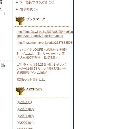
貫
►
Ⅹ 優良ブログ紹介
(58)
い。
►
古墳時代
(5)
ブックマーク
http://cms2x.wired.jp/2014/08/20/meditation-
improves-cognitive-performance/
http://matome.naver.jp/odai/2137688505443481701
いつでもLOUPE＜地球セミナ95-
3 ダニエル・E・リーバーマン著
「人体600万年史」[1]第3章＞
ゴリラと人は98.25％同じ！チンパ
ンジーは98.73％！大型類人猿の全
遺伝情報(ゲノム)解析!
感謝の心を育むには
ARCHIVES
[+]
2023
(1)
[+]
2022
(80)
[+]
2021
(90)
[+]
2020
(64)