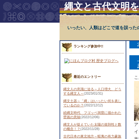
縄文と古代文明
いったい、人類はどこで道を誤った
ランキング参加中!!
最近のエントリー
こ
縄文人の意識に迫る～人口増大、どう
する縄文人～
(2023/01/31)
縄文土器～「縄」はいったい何を表し
ているのか？
(2022/12/12)
続縄文時代 フゴッペ洞窟に描かれた
壁画の意味
(2022/12/06)
ア
縄文人が捉えていた太陽の規則性と数
の概念！？
(2022/11/28)
イ
古代日本の東北地方～蝦夷の有力豪族