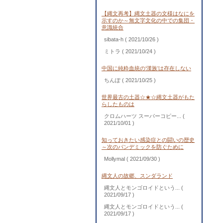
【縄文再考】縄文土器の文様はなにを
示すのか～無文字文化の中での集団・
意識統合
sibata-h
( 2021/10/26 )
ミトラ
( 2021/10/24 )
中国に純粋血統の‘漢族’は存在しない
ちんぽ
( 2021/10/25 )
世界最古の土器☆★☆縄文土器がもた
らしたものは
クロムハーツ スーパーコピー...
(
2021/10/01 )
知っておきたい感染症との闘いの歴史
～次のパンデミックを防ぐために
Mollymal
( 2021/09/30 )
縄文人の故郷、スンダランド
縄文人とモンゴロイドという...
(
2021/09/17 )
縄文人とモンゴロイドという...
(
2021/09/17 )