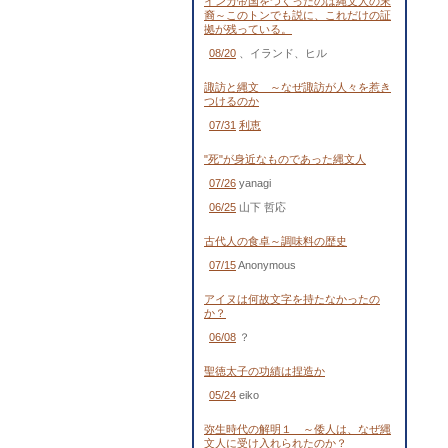
インカ帝国をつくったのは縄文人の末
裔～このトンでも説に、これだけの証
拠が残っている。
08/20
、イランド、ヒル
諏訪と縄文 ～なぜ諏訪が人々を惹き
つけるのか
07/31
利恵
"死"が身近なものであった縄文人
07/26
yanagi
06/25
山下 哲応
古代人の食卓～調味料の歴史
07/15
Anonymous
アイヌは何故文字を持たなかったの
か？
06/08
？
聖徳太子の功績は捏造か
05/24
eiko
弥生時代の解明１ ～倭人は、なぜ縄
文人に受け入れられたのか？