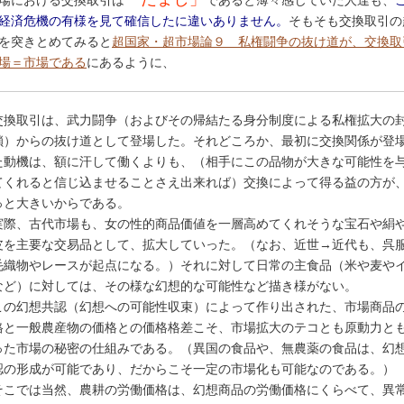
場における交換取引は
であると薄々感じていた人達も、
経済危機の有様を見て確信したに違いありません。
そもそも交換取引の
を突きとめてみると
超国家・超市場論９ 私権闘争の抜け道が、交換取
場＝市場である
にあるように、
交換取引は、武力闘争（およびその帰結たる身分制度による私権拡大の
鎖）からの抜け道として登場した。それどころか、最初に交換関係が登
た動機は、額に汗して働くよりも、（相手にこの品物が大きな可能性を
てくれると信じ込ませることさえ出来れば）交換によって得る益の方が
っと大きいからである。
実際、古代市場も、女の性的商品価値を一層高めてくれそうな宝石や絹
皮を主要な交易品として、拡大していった。（なお、近世→近代も、呉
毛織物やレースが起点になる。）それに対して日常の主食品（米や麦や
など）に対しては、その様な幻想的な可能性など描き様がない。
この幻想共認（幻想への可能性収束）によって作り出された、市場商品
格と一般農産物の価格との価格格差こそ、市場拡大のテコとも原動力と
った市場の秘密の仕組みである。（異国の食品や、無農薬の食品は、幻
認の形成が可能であり、だからこそ一定の市場化も可能なのである。）
そこでは当然、農耕の労働価格は、幻想商品の労働価格にくらべて、異