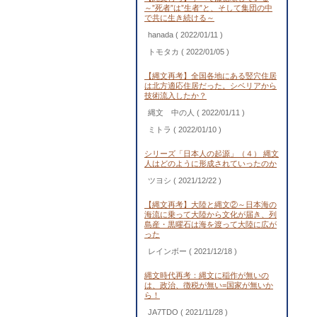
～”死者”は”生者”と、そして集団の中
で共に生き続ける～
hanada
( 2022/01/11 )
トモタカ
( 2022/01/05 )
【縄文再考】全国各地にある竪穴住居
は北方適応住居だった。シベリアから
技術流入したか？
縄文 中の人
( 2022/01/11 )
ミトラ
( 2022/01/10 )
シリーズ「日本人の起源」（４） 縄文
人はどのように形成されていったのか
ツヨシ
( 2021/12/22 )
【縄文再考】大陸と縄文②～日本海の
海流に乗って大陸から文化が届き、列
島産・黒曜石は海を渡って大陸に広が
った
レインボー
( 2021/12/18 )
縄文時代再考：縄文に稲作が無いの
は、政治、徴税が無い=国家が無いか
ら！
JA7TDO
( 2021/11/28 )