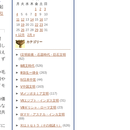
こ
月
火
水
木
金
土
日
起
1
2
3
引
4
5
6
7
8
9
10
11
12
13
14
15
16
17
18
19
20
21
22
23
24
25
26
27
28
29
30
31
« 12月
2月 »
封
カテゴリー
場し
与え
►
Ⅰ文明前夜・石器時代・巨石文明
、ず
(62)
►
Ⅱ縄文時代
(526)
や毛
►
Ⅲ弥生ー律令
(263)
服や
►
Ⅳ日本中世
(44)
イモ
►
Ⅴ中国文明
(163)
►
Ⅵメソポタミア文明
(117)
の価
►
Ⅶエジプト・インダス文明
(31)
もな
►
Ⅷギリシャ・ローマ文明
(23)
想共
►
Ⅸマヤ・アステカ・インカ文明
(69)
常に
►
ⅩⅠエトセトラ（その他諸々）
(626)