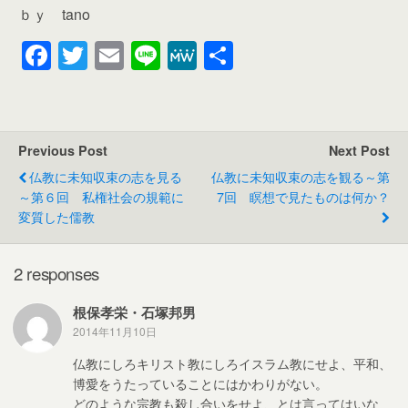
ｂｙ tano
F
T
E
Li
M
共
a
wi
m
n
e
有
c
tt
ail
e
W
e
er
e
Previous Post
Next Post
b
仏教に未知収束の志を見る
仏教に未知収束の志を観る～第
o
～第６回 私権社会の規範に
7回 瞑想で見たものは何か？
変質した儒教
o
k
2 responses
根保孝栄・石塚邦男
2014年11月10日
仏教にしろキリスト教にしろイスラム教にせよ、平和、
博愛をうたっていることにはかわりがない。
どのような宗教も殺し合いをせよ、とは言ってはいな