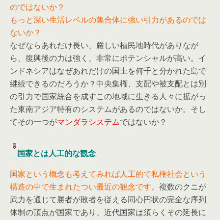
のではないか？
もっと深い生活レベルの集合体に強い引力があるのでは
ないか？
なぜならあれだけ長い、厳しい植民地時代がありなが
ら、復興後の力は強く、非常にポテンシャルが高い。イ
ンドネシアはなぜあれだけの国土を何千と分かれた島で
継続できるのだろうか？中央集権、支配や被支配とは別
の引力で国家統合を成すこの地域に生きる人々に拡がっ
た東南アジア特有のシステムがあるのではないか。そし
てその一つが
マンダラシステム
ではないか？
国家とは人工的な観念
国家という概念も考えてみれば人工的で私権社会という
構造の中で生まれたつい最近の観念です。
複数のクニが
武力を通じて勝者が敗者を従える同心円状の完全な序列
体制の頂点が国家であり、近代国家は須らくその延長に