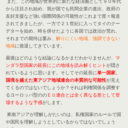
また、この地域が世界的に新たな経済圏として９０年代
から注目され始め、我が国でも民間企業の進出、政府の
友好支援など強い国際関係の可能性がこれまで度々報道
されてきましたが、一方で２１世紀に入ってタイのクー
デターを始め、時を併せたように各国では政治が荒れ、
それまでの期待は萎み、
解りにくい地域、強調できない
地域
に後退してきています。
最後はどのような結論になるかまだわかりませんが、
マ
ンダラ型国家の延長にこの地域を読み解くヒント
が隠さ
れているように思います。そしてその延長に
単一国家、
国境を越えた東アジア地域連合の本質的な可能性
が見え
てくるのではないでしょうか？それは利権関係を調整す
るヨーロッパ型のの
ＥＵ連合とは全く異なる形として登
場するような予感
がします。
東南アジアが理解しがたいのは、私権国家のルールで国
や国民を理解しようとしているからではないでしょう