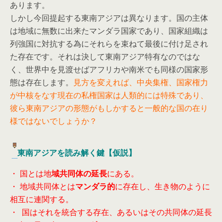
あります。
しかし今回提起する東南アジアは異なります。国の主体
は地域に無数に出来たマンダラ国家であり、国家組織は
列強国に対抗する為にそれらを束ねて最後に付け足され
た存在です。それは決して東南アジア特有なのではな
く、世界中を見渡せばアフリカや南米でも同様の国家形
態は存在します。
見方を変えれば、中央集権、国家権力
が中核をなす現在の私権国家は人類的には特殊であり、
彼ら東南アジアの形態がもしかすると一般的な国の在り
様ではないでしょうか？
東南アジアを読み解く鍵【仮説】
・ 国とは地
域共同体の延長
にある。
・ 地域共同体とは
マンダラ的
に存在し、生き物のように
相互に連関する。
・ 国はそれを統合する存在、あるいはその共同体の延長