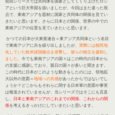
前回シリーズでは共同体を国家としてくくり上げたロシ
アという巨大帝国を扱いましたが、今回はまた違った視
点で、東南アジアを題材に国家と共同体の関係を見てい
きたいと思います。さらに日本との関係、世界の中での
東南アジアの位置を見ていきたいと思います。
かつての日本が大東亜連合＝東アジア共同体という名目
で東南アジアに兵を繰り出しましたが、
実際には植民地
化していた欧米諸国拠点を攻撃し、彼らの独立を援助し
ました。
今でも東南アジアの国々はこの時代の日本から
の支援に感謝しており、親日の国々が多いと聞きます。
この時代に日本がこのような動きをしたのには、領地拡
大以外の意図＝
地域への共感
があったからではないでし
ょうか？どこからもそれらに関する日本軍の意図や事実
は報道されていませんが、当シリーズではそこにも言及
し、
日本と東南アジアのこれまでの関係、これからの関
係
を考えるきっかけにしていきたいと思います。