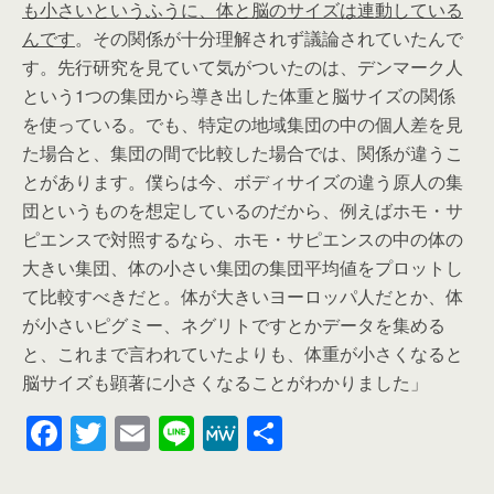
も小さいというふうに、体と脳のサイズは連動している
んです
。その関係が十分理解されず議論されていたんで
す。先行研究を見ていて気がついたのは、デンマーク人
という1つの集団から導き出した体重と脳サイズの関係
を使っている。でも、特定の地域集団の中の個人差を見
た場合と、集団の間で比較した場合では、関係が違うこ
とがあります。僕らは今、ボディサイズの違う原人の集
団というものを想定しているのだから、例えばホモ・サ
ピエンスで対照するなら、ホモ・サピエンスの中の体の
大きい集団、体の小さい集団の集団平均値をプロットし
て比較すべきだと。体が大きいヨーロッパ人だとか、体
が小さいピグミー、ネグリトですとかデータを集める
と、これまで言われていたよりも、体重が小さくなると
脳サイズも顕著に小さくなることがわかりました」
F
T
E
Li
M
共
a
wi
m
n
e
有