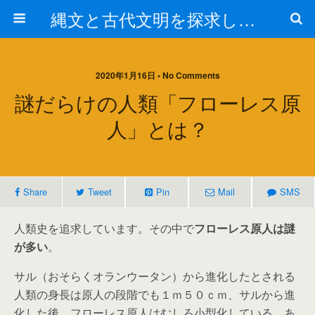
縄文と古代文明を探求しよう！
2020年1月16日 • No Comments
謎だらけの人類「フローレス原
人」とは？
Share
Tweet
Pin
Mail
SMS
人類史を追求しています。その中で
フローレス原人は謎
が多い
。
サル（おそらくオランウータン）から進化したとされる
人類の身長は原人の段階でも１ｍ５０ｃｍ、サルから進
化した後、フローレス原人はむしろ小型化している。あ