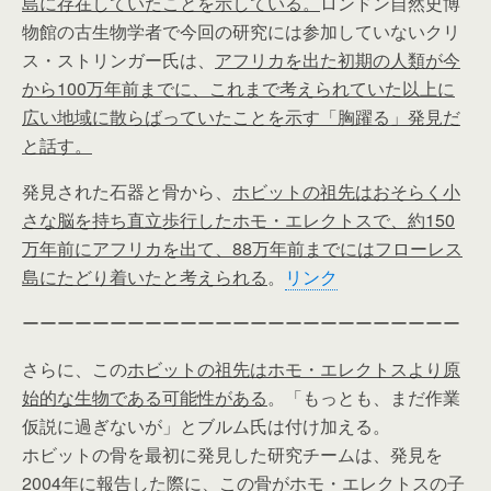
島に存在していたことを示している。
ロンドン自然史博
物館の古生物学者で今回の研究には参加していないクリ
ス・ストリンガー氏は、
アフリカを出た初期の人類が今
から100万年前までに、これまで考えられていた以上に
広い地域に散らばっていたことを示す「胸躍る」発見だ
と話す。
発見された石器と骨から、
ホビットの祖先はおそらく小
さな脳を持ち直立歩行したホモ・エレクトスで、約150
万年前にアフリカを出て、88万年前までにはフローレス
島にたどり着いたと考えられる
。
リンク
ーーーーーーーーーーーーーーーーーーーーーーーーー
さらに、この
ホビットの祖先はホモ・エレクトスより原
始的な生物である可能性がある
。「もっとも、まだ作業
仮説に過ぎないが」とブルム氏は付け加える。
ホビットの骨を最初に発見した研究チームは、発見を
2004年に報告した際に、この骨がホモ・エレクトスの子