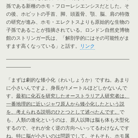
孫である新種のホモ・フローレシエンシスだとした。そ
の後、ホビットの手首、脚、頭蓋骨、顎、脳、肩の特徴
の研究が進み、ホモ・エレクトスよりも原始的な生物の
子孫であることが指摘されている。ロンドン自然史博物
館のストリンガー氏は、「解剖学的にはその可能性がま
すます高くなっている」と話す。
リンク
―――――――――――――――――――――――――
―――――
「まずは劇的な矮小化（わいしょうか）ですね。あまり
に小さいんですよ。身長が1メートルほどしかないんで
す。
最初に化石を研究したオーストラリア人研究者は、
一番地理的に近いジャワ原人から矮小化したという説
を、考えられる説明のひとつとして述べたんです。
で
も、人類の進化というのは、原人以降は脳も体も大型化
するので、それが全く逆の方向へいってるわけなんです
ね。特に脳が小さいのは問題でして。そもそも、ホモ属