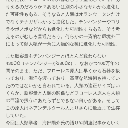
りえるのだろうか？あるいは別の小さなサルから進化し
た可能性もある。そうなると人類はオランウータンだけ
でなくテナガザルからも進化した。チンパンジーやゴリ
ラやボノボなどからも進化した可能性すらある。そう考
えるのがむしろ普通だろう。何らかの一斉的な環境外圧
によって類人猿が一斉に人類的な種に進化した可能性。
また脳容量もチンパンジーとほとんど変わらない
430CC（チンパンジーが380Cc）、なおかつ100万年の
間そのまま。ただ、フローレス原人は早くから石器を扱
っており、海洋を渡っており、高度な航海術も持ってい
たのではないかと言われている。人類の適正サイズはい
くらか、脳容量と人類の関係などフローレス原人を人類
の亜流で扱うにあたらずとできない何かがある。そして
この原人はネアンデルタール人よりさらに最近まで生存
していた。
今回は人類学者 海部陽介氏の語りや関連記事からいく