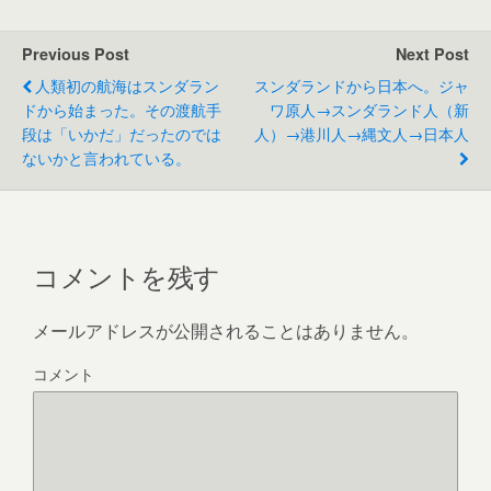
c
tt
ail
e
W
e
er
e
Previous Post
Next Post
b
人類初の航海はスンダラン
スンダランドから日本へ。ジャ
o
ドから始まった。その渡航手
ワ原人→スンダランド人（新
段は「いかだ」だったのでは
人）→港川人→縄文人→日本人
o
ないかと言われている。
k
コメントを残す
メールアドレスが公開されることはありません。
コメント