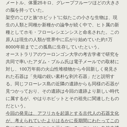
メートル、体重25キロ、グレープフルーツほどの大きさ
の脳を持っていた。
架空のこびと族“ホビット”に似たこの小さな生物は、現
生の人類と同種か新種かの論争が続く中で、ヒト属の新
種としてホモ・フローレシエンシスと命名された。この
原人は現生の人類が世界中に広がり始めていた約1万
8000年前までこの孤島に生存していたという。
オーストラリアのウーロンゴン大学の考古学者で研究を
共同で率いたアダム・ブルム氏は電子メールでの取材に
対し、100万年前の火山性堆積物から今回新しく発見さ
れた石器は「先端の鋭い素朴な剥片石器」だと説明す
る。同じフローレス島の近隣の遺跡からも同様の石器が
見つかっており、その遺跡は今回の遺跡より新しい時代
に属するが、やはりホビットとその祖先に関連したもの
だという。
今回の発見は、アフリカを起源とする古代人の石器文化
が、考えられていたよりはるかに長期間にわたってこの