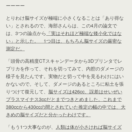
ーーーー
とりわけ脳サイズが極端に小さくなることは「あり得な
い」とされるので、海部さんらは、この4月の論文で
は、3つの論点から
「実はそれほど極端な矮小化ではな
い」と示した。 1つ目は、もちろん脳サイズの厳密な
測定だ。
「頭骨の高精度CTスキャンデータから3Dプリンタでレ
プリカを作って、それを切ってみて、内腔のダメージの
様子を見たんです。実物だと切って中を見るわけにはい
かないので。そして、ダメージのあるところに粘土を張
りつけて復元して、
脳サイズは426cc、誤差はせいぜい
プラスマイナス3ccだとまでつきとめました。これまで
380ccから430ccの間とされていた推定の幅の中では、大
きめの脳サイズだと分かったわけです。
「もう1つ大事なのが、
人類は体が小さければ脳サイズ