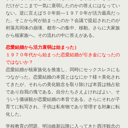
だけがここまで一気に衰弱したのかの答えにはなってい
ない。逆に言えば５０年前―１９７０年が活力最高だっ
た。そこから何が始まったのか？会議で提起されたのが
村落共同体の崩壊、都市への集中、移動。さらに大家族
から核家族へ。その流れの中に答えがある。
恋愛結婚から活力衰弱は始まった）
１９７０年代から始まった恋愛結婚が引き金になったの
ではないか？
恋愛結婚が核家族化を推進し、同時にセックスレスにも
つながった。恋愛結婚の本質とはなにか？様々美化され
てきたが、それらの美化観念を取り除けば本質は独占欲
であり自我の塊である。自分たちさえよければよい、そ
ういう価値観が恋愛結婚の本音である。さらにそれが子
育てに転写され、子供は私有物であり管理する対象に転
化した。
学校教育の問題、明治維新以降に入ってきた西洋観念の