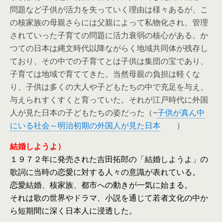
問題など子供が活力を失っていく理由は様々あるが、こ
の核家族の母親さらには父親によって私物化され、管理
されていった子育ての問題に活力衰弱の核心がある。か
つての日本は縄文時代以降ながらく地域共同体が残存し
ており、その中での子育てとは子供は集団の宝であり、
子育ては地域で育ててきた。当然母親の負担は軽くな
り、子供は多くの大人や子どもたちの中で充足を与え、
与えられすくすくと育っていた。それが江戸時代に外国
人が見た日本の子どもたちの姿だった（~
子供が真ん中
にいる社会～明治初期の外国人が見た日本
）
結婚しようよ）
１９７２年に発売された吉田拓郎の「結婚しようよ」の
歌詞に当時の恋愛に対する人々の意識が表れている。
恋愛結婚、核家族、都市への動きが一気に始まる。
それは歌の世界やドラマ、小説を通じて若者文化の中か
ら短期間に深く日本人に浸透した。