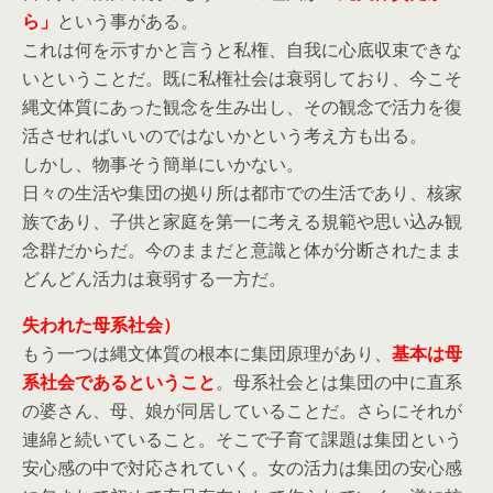
ら」
という事がある。
これは何を示すかと言うと私権、自我に心底収束できな
いということだ。既に私権社会は衰弱しており、今こそ
縄文体質にあった観念を生み出し、その観念で活力を復
活させればいいのではないかという考え方も出る。
しかし、物事そう簡単にいかない。
日々の生活や集団の拠り所は都市での生活であり、核家
族であり、子供と家庭を第一に考える規範や思い込み観
念群だからだ。今のままだと意識と体が分断されたまま
どんどん活力は衰弱する一方だ。
失われた母系社会）
もう一つは縄文体質の根本に集団原理があり、
基本は母
系社会であるということ
。母系社会とは集団の中に直系
の婆さん、母、娘が同居していることだ。さらにそれが
連綿と続いていること。そこで子育て課題は集団という
安心感の中で対応されていく。女の活力は集団の安心感