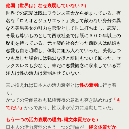
他国（世界は）なぜ衰弱していない？）
世界での恋愛は既にフランス革命から始まっている。有
名な「ロミオとジュリエット」決して敵わない身分の異
なる美男美女の引力を恋愛として世に打ち出し、恋愛こ
そ最も尊いものとして西欧社会では既に３００年以上の
歴史を持っている。元々契約社会だった西欧人は結婚も
恋愛も自ら咀嚼し、体制に組み入れていった。美化しつ
つも反した場合には強烈な掟と罰則もついて回った。セ
ックスレスも少なく、未だに恋愛観念に収束している西
洋人は性の活力は衰弱させていない。
言い換えれば日本人の活力衰弱とは
性の衰弱
に行き着
く。
かつての労働意欲も私権獲得の意欲も突き詰めれば
「も
てたい」
からであり、性収束が活力に連動していた。
もう一つの活力衰弱の理由~縄文体質だから）
日本人の活力衰弱のもう一つの理由が
「縄文体質だか