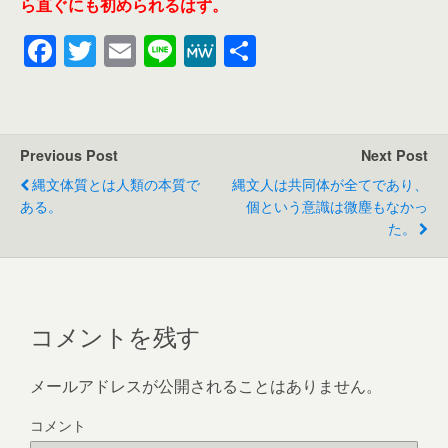
ら直ぐにも初められるはず。
F
T
E
Li
M
共
a
wi
m
n
e
有
c
tt
ail
e
W
e
er
e
Previous Post
Next Post
b
縄文体質とは人類の本質で
縄文人は共同体が全てであり、
o
ある。
個という意識は微塵もなかっ
た。
o
k
コメントを残す
メールアドレスが公開されることはありません。
コメント