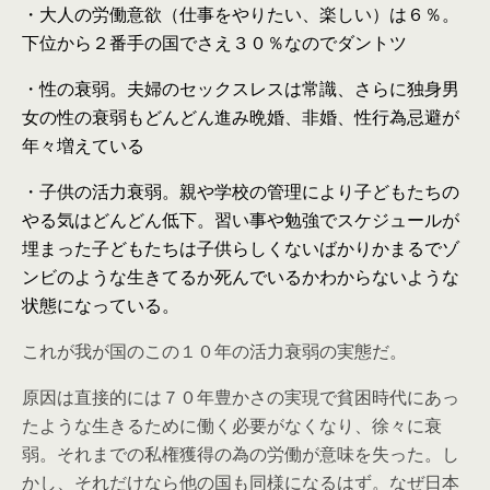
・大人の労働意欲（仕事をやりたい、楽しい）は６％。
下位から２番手の国でさえ３０％なのでダントツ
・性の衰弱。夫婦のセックスレスは常識、さらに独身男
女の性の衰弱もどんどん進み晩婚、非婚、性行為忌避が
年々増えている
・子供の活力衰弱。親や学校の管理により子どもたちの
やる気はどんどん低下。習い事や勉強でスケジュールが
埋まった子どもたちは子供らしくないばかりかまるでゾ
ンビのような生きてるか死んでいるかわからないような
状態になっている。
これが我が国のこの１０年の活力衰弱の実態だ。
原因は直接的には７０年豊かさの実現で貧困時代にあっ
たような生きるために働く必要がなくなり、徐々に衰
弱。それまでの私権獲得の為の労働が意味を失った。し
かし、それだけなら他の国も同様になるはず。なぜ日本