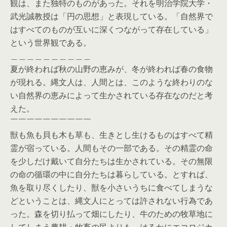
観は、また独特のものがあった。それを明治学院大学・
武光誠教授は「円の思想」と表現している。「自然界で
はすべてのものが互いに深くつながって存在している」
という世界観である。
＿＿＿＿＿＿＿＿＿＿
夏が終われば秋の山野の恵みが、冬が終われば春の食物
が現れる。縄文人は、人間とは、このような終わりのな
い自然界の恵みによって生かされている存在なのだと考
えた。
￣￣￣￣￣￣￣￣￣￣
獣も魚も貝も木も草も、生きとし生けるものはすべて精
霊が宿っている。人間もその一部である。その精霊の命
を少しだけ戴いて自分たちは生かされている。その無限
の命の循環の中に自分たちは暮らしている。とすれば、
魚を取り尽くしたり、獣を小さいうちに食べてしまうな
どということは、縄文人にとっては許されない行為であ
った。森を切り払って畑にしたり、牛のための牧草地に
してしまう農耕・牧畜の民よりも、はるかにエコロジカ