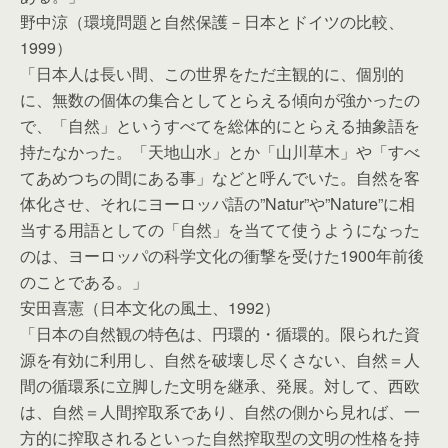
野中涼（環境問題と自然保護－日本とドイツの比較、
1999）
「日本人は長い間、この世界をただ主観的に、個別的
に、無数の個体の集合としてとらえる傾向が強かったの
で、「自然」というすべてを総体的にとらえる抽象語を
持たなかった。「天地山水」とか「山川草木」や「すべ
てあめつちの間にある事」などと呼んでいた。自然を客
体化させ、それにヨーロッパ語の”Natur”や”Nature”に相
当する用語としての「自然」を当てて使うようになった
のは、ヨーロッパの科学文化の衝撃を受けた1900年前後
のことである。」
安田喜憲（日本文化の風土、1992）
「日本の自然観の特色は、円環的・循環的。限られた資
源を有効に利用し、自然を破壊し尽くさない、自然＝人
間の循環系に立脚した文明を継承、発展。対して、西欧
は、自然＝人間搾取系であり、自然の側から見れば、一
方的に搾取されるといった自然搾取型の文明の性格を持