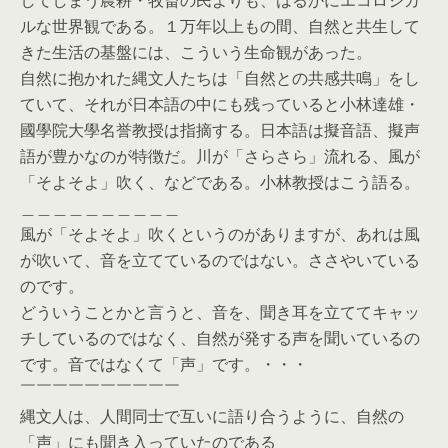
ルな世界観である。１万年以上もの間、自然と共生して
きた生活の基盤には、こういう生命観があった。
自然に抱かれた縄文人たちは「自然との共感共鳴」をし
ていて、それが日本語の中にも残っていると小林達雄・
國學院大學名誉教授は指摘する。日本語は擬音語、擬声
語が豊かなのが特徴だ。川が「さらさら」流れる、風が
「そよそよ」吹く、などである。小林教授はこう語る。
＿＿＿＿＿＿＿＿＿＿
風が「そよそよ」吹くというのがありますが、あれは風
が吹いて、音を立てているのではない。ささやいている
のです。
どういうことかと言うと、音を、聞き耳を立ててキャッ
チしているのではなく、自然が発する声を聞いているの
です。音ではなくて「声」です。・・・
￣￣￣￣￣￣￣￣￣￣
縄文人は、人間同士で互いに語り合うように、自然の
「声」にも聞き入っていたのである