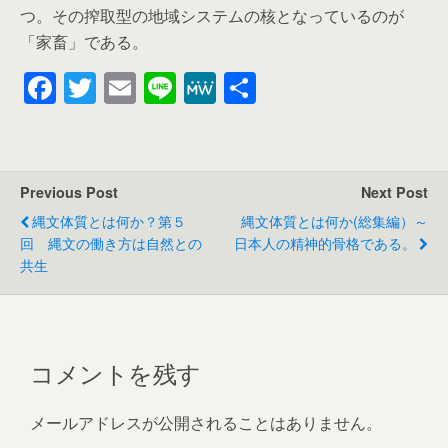
つ。その搾取型の地域システムの核となっているのが
「家畜」である。
F
T
E
Li
M
共
a
wi
m
n
e
有
c
tt
ail
e
W
e
er
e
Previous Post
Next Post
b
縄文体質とは何か？第５
縄文体質とは何か(総集編）～
o
回 縄文の働き方は自然との
日本人の精神的骨格である。
共生
o
k
コメントを残す
メールアドレスが公開されることはありません。