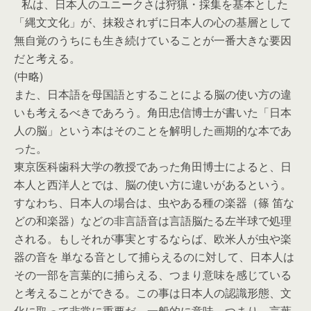
私は、日本人のユニークさは狩猟・採集を基本とした
「縄文文化」が、抹殺されずに日本人の心の基層として
無自覚のうちにも生き続けていることが一番大きな要因
だと考える。
(中略)
また、日本語を母国語とすることによる脳の使い方の違
いも考えるべきであろう。角田忠信博士が書いた「日本
人の脳」という本はそのことを解明した画期的な本であ
った。
東京医科歯科大学の教授であった角田博士によると、日
本人と西洋人とでは、脳の使い方に違いがあるという。
すなわち、日本人の場合は、虫やある種の楽器（篠 笛な
どの和楽器）などの非言語音は言語脳たる左半球で処理
される。もしそれが事実とするならば、欧米人が虫や楽
器の音を 単なる音として捕らえるのに対して、日本人は
その一部を言葉的に捕らえる、つまり意味を感じている
と考えることができる。この事は日本人の認識形態、文
化に取って非常に重要だ。一般的に意味、つまり、言葉