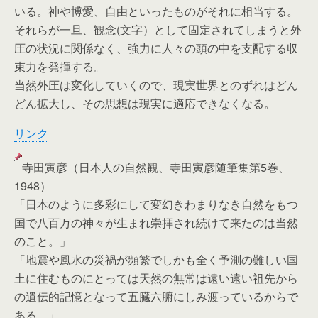
いる。神や博愛、自由といったものがそれに相当する。
それらが一旦、観念(文字）として固定されてしまうと外
圧の状況に関係なく、強力に人々の頭の中を支配する収
束力を発揮する。
当然外圧は変化していくので、現実世界とのずれはどん
どん拡大し、その思想は現実に適応できなくなる。
リンク
寺田寅彦（日本人の自然観、寺田寅彦随筆集第5巻、
1948）
「日本のように多彩にして変幻きわまりなき自然をもつ
国で八百万の神々が生まれ崇拝され続けて来たのは当然
のこと。」
「地震や風水の災禍が頻繁でしかも全く予測の難しい国
土に住むものにとっては天然の無常は遠い遠い祖先から
の遺伝的記憶となって五臓六腑にしみ渡っているからで
ある。」