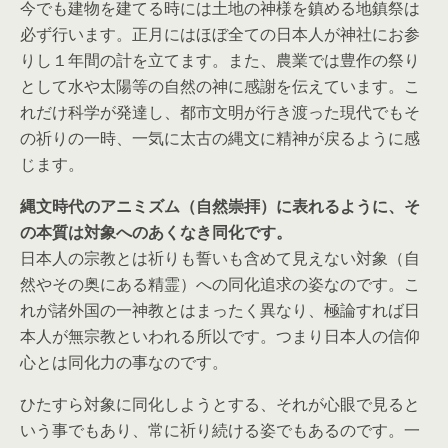
今でも建物を建てる時には土地の神様を鎮める地鎮祭は
必ず行います。正月にはほぼ全ての日本人が神社にお参
りし１年間の計を立てます。また、農業では豊作の祭り
として水や太陽等の自然の神に感謝を伝えています。こ
れだけ科学が発達し、都市文明が行き渡った現代でもそ
の祈りの一時、一気に太古の縄文に精神が戻るように感
じます。
縄文時代のアニミズム（自然崇拝）に表れるように、そ
の本質は対象へのあくなき同化です。
日本人の宗教とは祈りも誓いも含めて見えない対象（自
然やその奥にある精霊）への同化追求の姿なのです。こ
れが諸外国の一神教とはまったく異なり、極論すれば日
本人が無宗教といわれる所以です。つまり日本人の信仰
心とは同化力の事なのです。
ひたすら対象に同化しようとする、それが心眼で見ると
いう事でもあり、常に祈り続ける姿でもあるのです。一