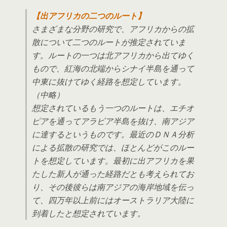
【出アフリカの二つのルート】
さまざまな分野の研究で、アフリカからの拡
散について二つのルートが推定されていま
す。ルートの一つは北アフリカから出てゆく
もので、紅海の北端からシナイ半島を通って
中東に抜けてゆく経路を想定しています。
（中略）
想定されているもう一つのルートは、エチオ
ピアを通ってアラビア半島を抜け、南アジア
に達するというものです。最近のＤＮＡ分析
による拡散の研究では、ほとんどがこのルー
トを想定しています。最初に出アフリカを果
たした新人が通った経路だとも考えられてお
り、その後彼らは南アジアの海岸地域を伝っ
て、四万年以上前にはオーストラリア大陸に
到着したと想定されています。