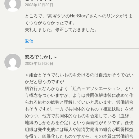
2008年12月20日
ところで、“高塚タツのHerStory”さんへのリンクがうま
くつながらなかったです。
失礼しました。修正しておきました。
返信
怒るでしかし～
2008年12月20日
＞組合とそうでないものを分けるのは自治かそうでない
かだと思うのですが
柄谷行人なんかもよく「組合＝アソシエーション」とい
う概念をつかいますが、ようは共同体解体後に改めて作
られる結社の総称と理解していいと思います。労働組合
もそうですが、一方で共同体的なもの（相互扶助）を求
めつつ、他方で共同体的なものを否定している（血縁、
地縁のしがらみを否定）という両義性がミソです。任侠
組織は発生史的には職人や港湾労働者の組合が既得権益
を得て、凶暴化したものですから、その本質は労働組合