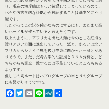
り、現在の海岸線はもっと後退してしまっているので、
化石や考古学的な証拠から検証することは基本的に不可
能です。
したがってこの説を確かなものにするにも、まだまだ高
いハードルが残っていると言えそうです。
以上のように、アフリカを出た人類は今のところ紅海を
渡りアジア方面に進出していった一派と、あるいは北ア
フリカからシナイ半島を抜け中東に向かった一派とがあ
りそうで、まだまだ考古学的な証拠とＤＮＡ分析と、ど
ちらからも完全一致するには不足しているところもある
ようです。
但しこの両ルートはハプログループのＭとＮのグループ
にも繋がりそうですね。
F
T
E
Li
M
共
a
wi
m
n
e
有
c
tt
ail
e
W