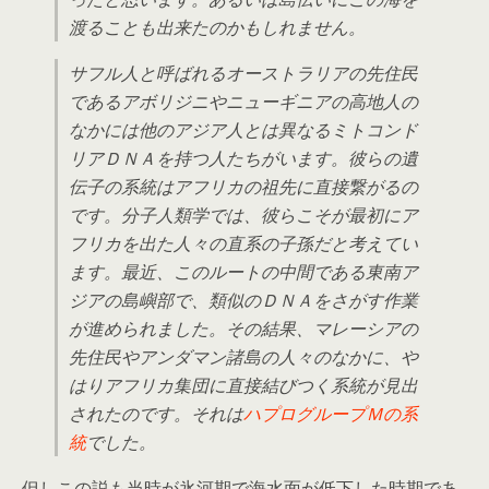
渡ることも出来たのかもしれません。
サフル人と呼ばれるオーストラリアの先住民
であるアボリジニやニューギニアの高地人の
なかには他のアジア人とは異なるミトコンド
リアＤＮＡを持つ人たちがいます。彼らの遺
伝子の系統はアフリカの祖先に直接繋がるの
です。分子人類学では、彼らこそが最初にア
フリカを出た人々の直系の子孫だと考えてい
ます。最近、このルートの中間である東南ア
ジアの島嶼部で、類似のＤＮＡをさがす作業
が進められました。その結果、マレーシアの
先住民やアンダマン諸島の人々のなかに、や
はりアフリカ集団に直接結びつく系統が見出
されたのです。それは
ハプログループＭの系
統
でした。
但しこの説も当時が氷河期で海水面が低下した時期であ