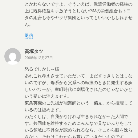
とかわらないですよ。そういえば、派遣労働者の犠牲の
上に既得権益を手放そうとしないGMの労働組合もトヨ
タの組合も今やヤクザ集団といってもいいかもしれませ
ん。
返信
高塚タツ
2008年12月27日
怒るでしかし～様
あれこれ考えさせていただいて、まだすっきりとはしな
いのですが、母系から父系への転換のときに発生する妖
しいパワーが、室町時代に劇場化されたのじゃないかと
いう疑いは消えません。
東条英機のご先祖が能楽師という「偏見」から推理して
いるのは認めます。
わたくしは、自我がなければ生きられなかった人間で
す。共同体を維持するためにみんなで見ないふりをして
いる領域に不具合が認められるなら、そこから眼を逸ら
さない、それはこれからも貫いていきたいものです。