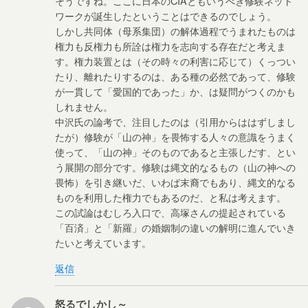
そうですね。ここに日本のCIAともいうべき修験ネット
ワークが誕生したということはできるのでしょう。
しかし共同体（母系集団）の解体過程でうまれたものは
権力も反権力も所詮は権力を志向する存在だと考えま
す。権力装置とは（その時々の利害に応じて）くっつい
たり、離れたりするのは、ある種の必然であって、修験
が一貫して「愛国的であった」か、は疑問がつくのかも
しれません。
中沢氏の論考で、注目したのは（引用からははずしまし
たが）修験が「山の神」を畏怖する人々の意識をうまく
使って、「山の神」そのものであると主張しだす、とい
う展開の部分です。修験は縄文的なるもの（山の神への
畏怖）を引き継いだ、いわば末裔でもあり、縄文的なる
ものを利用した権力でもあるのだ、と私は考えます。
この試論はむしろ入口で、高塚さんの提起されている
「百済」と「新羅」の婚姻制の違いの解明に進んでいき
たいと考えています。
返信
怒るでしかし～