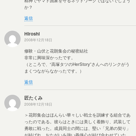
精神でヤマト国家を守るネットワークではないでしょう
か？
返信
Hiroshi
2008年12月18日
修験・山伏と花朗集会の秘密結社
非常に興味深かったです。
（ところで、“高塚タツのHerStory”さんへのリンクがう
まくつながらなかったです。）
返信
匠たくみ
2008年12月18日
＞花郎集会はほんらい華々しい戦士を訓練する組合であ
ったのである。彼らはときには美しく着飾り、武装して
勇敢に戦った。成員同士の間には、堅い「兄弟の契り」
が結ばれ、おたがいを強い義侠心が結び合わせていた。