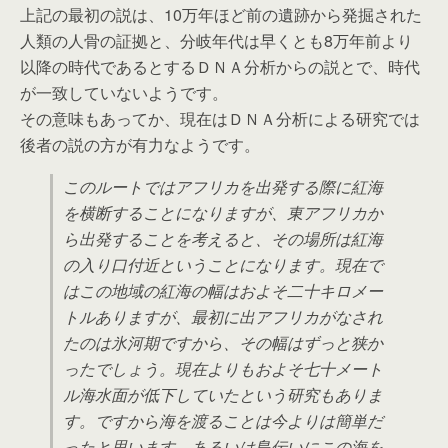
上記の最初の説は、10万年ほど前の遺跡から発掘された
人類の人骨の証拠と、分岐年代は早くとも8万年前より
以降の時代であるとするＤＮＡ分析からの説とで、時代
が一致していないようです。
その意味もあってか、現在はＤＮＡ分析による研究では
後者の説の方が有力なようです。
このルートではアフリカを出発する際に紅海
を横断することになりますが、東アフリカか
ら出発することを考えると、その場所は紅海
の入り口付近ということになります。現在で
はこの地域の紅海の幅はおよそ二十キロメー
トルありますが、最初に出アフリカがなされ
たのは氷河期ですから、その幅はずっと狭か
ったでしょう。現在よりもおよそ七十メート
ル海水面が低下していたという研究もありま
す。ですから海を渡ることは今よりは簡単だ
ったと思います。あるいは島伝いにこの海を