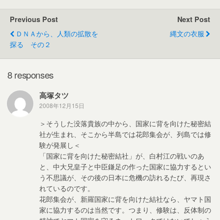
e
er
e
Previous Post
Next Post
b
ＤＮＡから、人類の拡散を
縄文の衣服
o
探る その２
o
k
8 responses
高塚タツ
2008年12月15日
＞そうした没落貴族の中から、国家に背を向けた秘密結
社が生まれ、そこから半島では花郎集会が、列島では修
験が発展し＜
「国家に背を向けた秘密結社」が、白村江の戦いのあ
と、中大兄皇子と中臣鎌足の作った国家に協力するとい
う不思議が、その後の日本に危機の訪れるたび、再現さ
れているのです。
花郎集会が、新羅国家に背を向けた結社なら、ヤマト国
家に協力するのは当然です。つまり、修験は、反体制の