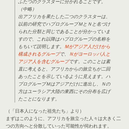
ふたつのクラスターに分かれることです。
（中略）
出アフリカを果たした二つのクラスターは、
以前の研究でハプログループＭとＮと名づけ
られた分類と同じであることが分かっていま
すので、これ以降はハプログループの名称を
もちいて説明します。
Ｍがアジア人だけから
構成されるグループ
で、
Ｎがヨーロッパ人と
アジア人を含むグループ
です。このことは素
直に考えると、アフリカからの旅立ちが二回
あったことを示しているように見えます。ハ
プログループＭはアジアだけに進出し、Ｎの
方はユーラシア大陸の東西にその分布を広げ
たことになります。
（「日本人になった祖先たち」より）
まずはこのように、アフリカを旅立った人々は大きく二
つの方向へと分散していった可能性が伺われます。