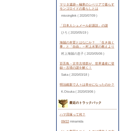
マリタ遺跡～極寒のシベリアで暮らす
モンゴロイドの暮らしとは
missinglink
( 2020/07/09 )
「日本人シュメール起源説」の謎
ひろ
( 2020/05/19 )
海賊の本質とはなにか？ 「生き抜く
事」と「自由」～村上水軍の教えより
村上海賊の息子
( 2020/05/06 )
百舌鳥・古市古墳群が、世界遺産に登
録～古墳の謎を解く！
Saka
( 2020/03/18 )
明治維新で人々は幸せになったのか？
K.Otsuka
( 2020/03/06 )
最近のトラックバック
ハマ貝塚って何？
09/22
minamida