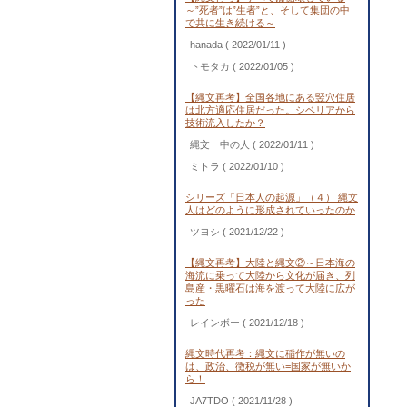
～”死者”は”生者”と、そして集団の中
で共に生き続ける～
hanada
( 2022/01/11 )
トモタカ
( 2022/01/05 )
【縄文再考】全国各地にある竪穴住居
は北方適応住居だった。シベリアから
技術流入したか？
縄文 中の人
( 2022/01/11 )
ミトラ
( 2022/01/10 )
シリーズ「日本人の起源」（４） 縄文
人はどのように形成されていったのか
ツヨシ
( 2021/12/22 )
【縄文再考】大陸と縄文②～日本海の
海流に乗って大陸から文化が届き、列
島産・黒曜石は海を渡って大陸に広が
った
レインボー
( 2021/12/18 )
縄文時代再考：縄文に稲作が無いの
は、政治、徴税が無い=国家が無いか
ら！
JA7TDO
( 2021/11/28 )