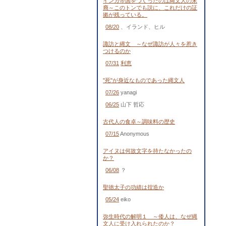
インカ帝国をつくったのは縄文人の末
裔～このトンでも説に、これだけの証
拠が残っている。
08/20
、イランド、ヒル
諏訪と縄文 ～なぜ諏訪が人々を惹き
つけるのか
07/31
利恵
"死"が身近なものであった縄文人
07/26
yanagi
06/25
山下 哲応
古代人の食卓～調味料の歴史
07/15
Anonymous
アイヌは何故文字を持たなかったの
か？
06/08
？
聖徳太子の功績は捏造か
05/24
eiko
弥生時代の解明１ ～倭人は、なぜ縄
文人に受け入れられたのか？