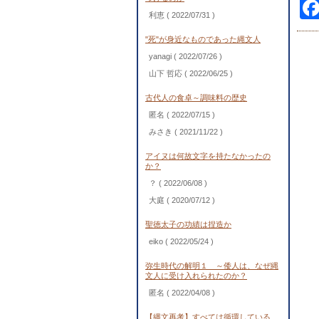
利恵
( 2022/07/31 )
"死"が身近なものであった縄文人
yanagi
( 2022/07/26 )
山下 哲応
( 2022/06/25 )
古代人の食卓～調味料の歴史
匿名
( 2022/07/15 )
みさき
( 2021/11/22 )
アイヌは何故文字を持たなかったの
か？
？
( 2022/06/08 )
大庭
( 2020/07/12 )
聖徳太子の功績は捏造か
eiko
( 2022/05/24 )
弥生時代の解明１ ～倭人は、なぜ縄
文人に受け入れられたのか？
匿名
( 2022/04/08 )
【縄文再考】すべては循環している