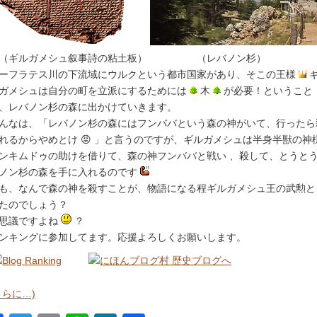
（ギルガメシュ叙事詩の粘土板） （レバノン杉）
ーフラテス川の下流域にウルクという都市国家があり、そこの王様
ガメシュは自分の町を立派にするためには
木
が必要！ということ
、レバノン杉の森に出かけていきます。
んなは、「レバノン杉の森にはフンババという森の神がいて、行ったら
れるからやめとけ 😡 」と言うのですが、ギルガメシュは半身半獣の神
ンキムドゥの助けを借りて、森の神フンババと戦い 、殺して、とうと
ノン杉の森を手に入れるのです
も、なんで森の神を殺すことが、物語になる程ギルガメシュ王の武勲と
たのでしょう？
思議ですよね
？
ンキングに参加してます。応援よろしくお願いします。
さらに…)