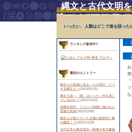
縄文と古代文明
いったい、人類はどこで道を誤った
ランキング参加中!!
お
最近のエントリー
突
『
縄文人の意識に迫る～人口増大、どう
ソ
する縄文人～
(2023/01/31)
な
縄文土器～「縄」はいったい何を表し
ているのか？
(2022/12/12)
続縄文時代 フゴッペ洞窟に描かれた
壁画の意味
(2022/12/06)
縄文人が捉えていた太陽の規則性と数
の概念！？
(2022/11/28)
古代日本の東北地方～蝦夷の有力豪族