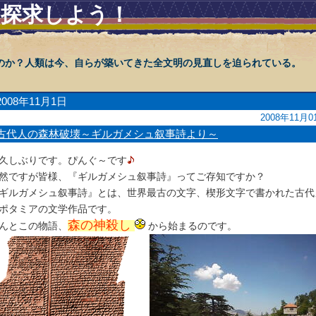
を探求しよう！
のか？人類は今、自らが築いてきた全文明の見直しを迫られている。
2008年11月1日
2008年11月0
古代人の森林破壊～ギルガメシュ叙事詩より～
久しぶりです。ぴんぐ～です
然ですが皆様、『ギルガメシュ叙事詩』ってご存知ですか？
ギルガメシュ叙事詩』とは、世界最古の文字、楔形文字で書かれた古代
ポタミアの文学作品です。
森の神殺し
んとこの物語、
から始まるのです。