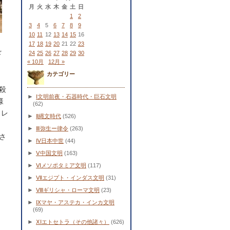
月
火
水
木
金
土
日
1
2
3
4
5
6
7
8
9
10
11
12
13
14
15
16
17
18
19
20
21
22
23
ギ
24
25
26
27
28
29
30
« 10月
12月 »
カテゴリー
殺
►
Ⅰ文明前夜・石器時代・巨石文明
様
(62)
うレ
►
Ⅱ縄文時代
(526)
►
Ⅲ弥生ー律令
(263)
さ
►
Ⅳ日本中世
(44)
►
Ⅴ中国文明
(163)
►
Ⅵメソポタミア文明
(117)
►
Ⅶエジプト・インダス文明
(31)
►
Ⅷギリシャ・ローマ文明
(23)
►
Ⅸマヤ・アステカ・インカ文明
(69)
►
ⅩⅠエトセトラ（その他諸々）
(626)