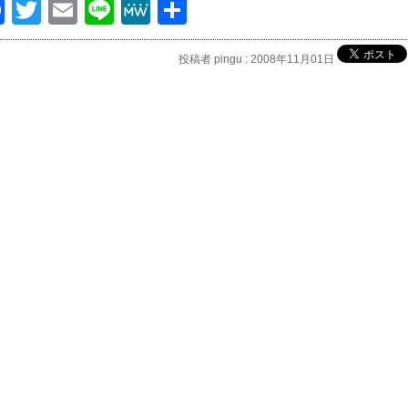
Facebook
Twitter
Email
Line
MeWe
共
有
投稿者 pingu : 2008年11月01日