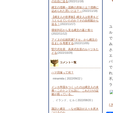
の出自に迫る
(2022/11/18)
縄文の埋葬～屈葬の意味とは？埋葬に
込められた思いとは？～
(2022/11/18)
【縄文人の世界観】縄文人は世界をど
うとらえていたのか？その自然観から
迫る！
(2022/11/17)
ユ
環状列石から見る縄文の墓と祭り
ル
(2022/11/12)
で
アイヌの伝統民家｢チセ」から縄文の
住まいを考察する
(2022/11/05)
み
竪穴式住居、高床式住居のルーツをた
さ
どる
(2022/10/29)
エ
バ
コメント一覧
で
ハマ貝塚って何？
れ
不
minamida
( 2022/09/22 )
ラ
インカ帝国をつくったのは縄文人の末
裔～このトンでも説に、これだけの証
拠が残っている。
、イランド、ヒル
( 2022/08/20 )
(
諏訪と縄文 ～なぜ諏訪が人々を惹き
つけるのか