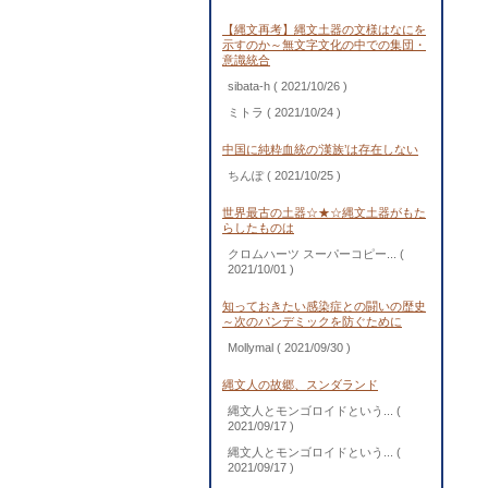
【縄文再考】縄文土器の文様はなにを
示すのか～無文字文化の中での集団・
意識統合
sibata-h
( 2021/10/26 )
ミトラ
( 2021/10/24 )
中国に純粋血統の‘漢族’は存在しない
ちんぽ
( 2021/10/25 )
世界最古の土器☆★☆縄文土器がもた
らしたものは
クロムハーツ スーパーコピー...
(
2021/10/01 )
知っておきたい感染症との闘いの歴史
～次のパンデミックを防ぐために
Mollymal
( 2021/09/30 )
縄文人の故郷、スンダランド
縄文人とモンゴロイドという...
(
2021/09/17 )
縄文人とモンゴロイドという...
(
2021/09/17 )