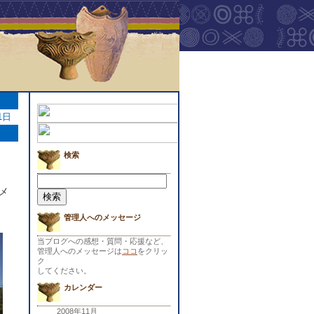
1日
検索
検
索:
メ
管理人へのメッセージ
当ブログへの感想・質問・応援など、
管理人へのメッセージは
ココ
をクリッ
ク
してください。
カレンダー
2008年11月