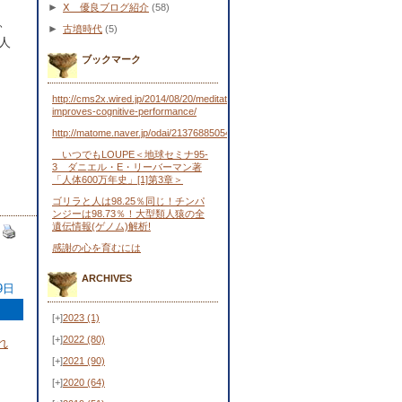
►
Ⅹ 優良ブログ紹介
(58)
、
►
古墳時代
(5)
人
ブックマーク
http://cms2x.wired.jp/2014/08/20/meditation-
improves-cognitive-performance/
http://matome.naver.jp/odai/2137688505443481701
いつでもLOUPE＜地球セミナ95-
3 ダニエル・E・リーバーマン著
「人体600万年史」[1]第3章＞
ゴリラと人は98.25％同じ！チンパ
ンジーは98.73％！大型類人猿の全
遺伝情報(ゲノム)解析!
感謝の心を育むには
ARCHIVES
9日
[+]
2023
(1)
[+]
2022
(80)
れ
[+]
2021
(90)
[+]
2020
(64)