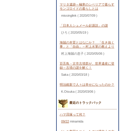
マリタ遺跡～極寒のシベリアで暮らす
モンゴロイドの暮らしとは
missinglink
( 2020/07/09 )
「日本人シュメール起源説」の謎
ひろ
( 2020/05/19 )
海賊の本質とはなにか？ 「生き抜く
事」と「自由」～村上水軍の教えより
村上海賊の息子
( 2020/05/06 )
百舌鳥・古市古墳群が、世界遺産に登
録～古墳の謎を解く！
Saka
( 2020/03/18 )
明治維新で人々は幸せになったのか？
K.Otsuka
( 2020/03/06 )
最近のトラックバック
ハマ貝塚って何？
09/22
minamida