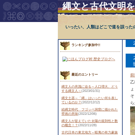
縄文と古代文明
いったい、人類はどこで道を誤った
ランキング参加中!!
最近のエントリー
前
乙
縄文人の意識に迫る～人口増大、どう
ょ
する縄文人～
(2023/01/31)
そ
縄文土器～「縄」はいったい何を表し
ているのか？
(2022/12/12)
ら
続縄文時代 フゴッペ洞窟に描かれた
壁画の意味
(2022/12/06)
縄文人が捉えていた太陽の規則性と数
の概念！？
(2022/11/28)
古代日本の東北地方～蝦夷の有力豪族