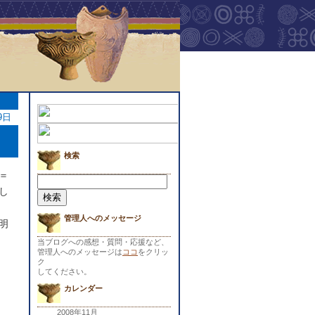
9日
検索
＝
検
索:
し
管理人へのメッセージ
明
当ブログへの感想・質問・応援など、
管理人へのメッセージは
ココ
をクリッ
ク
してください。
カレンダー
2008年11月