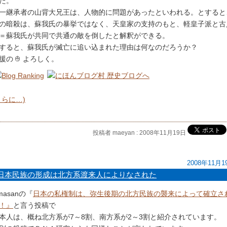
た。
一継承者の山背大兄王は、人物的に問題があったといわれる。とすると
の暗殺は、蘇我氏の暴挙ではなく、天皇家の支持のもと、軽皇子派と古
＝蘇我氏が共同で共通の敵を倒したと解釈ができる。
すると、蘇我氏が滅亡に追い込まれた理由は何なのだろうか？
援の
よろしく。
さらに…)
投稿者 maeyan : 2008年11月19日
2008年11月1
日本民族の形成は北方系渡来人によりなされた
imasanの『
日本の私権制は、弥生後期の北方民族の襲来によって確立さ
！』
と言う投稿で
本人は、概ね北方系が7～8割、南方系が2～3割と紹介されています。