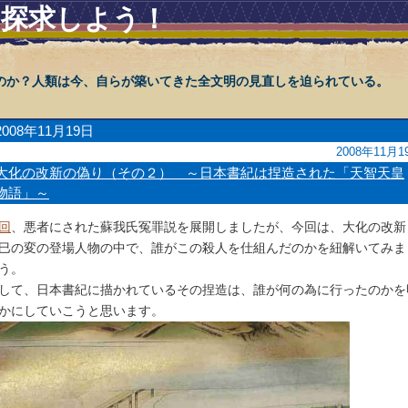
を探求しよう！
のか？人類は今、自らが築いてきた全文明の見直しを迫られている。
2008年11月19日
2008年11月1
大化の改新の偽り（その２） ～日本書紀は捏造された「天智天皇
物語」～
回
、悪者にされた蘇我氏冤罪説を展開しましたが、今回は、大化の改新
巳の変の登場人物の中で、誰がこの殺人を仕組んだのかを紐解いてみま
う。
して、日本書紀に描かれているその捏造は、誰が何の為に行ったのかを
かにしていこうと思います。