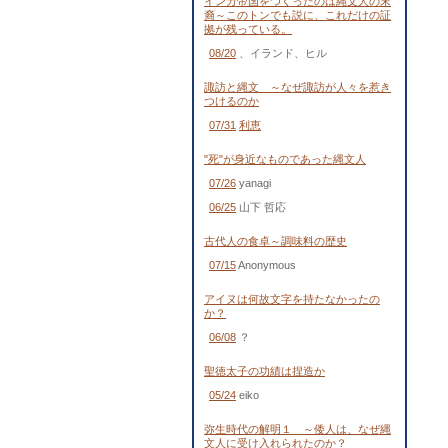
インカ帝国をつくったのは縄文人の末
裔～このトンでも説に、これだけの証
拠が残っている。
08/20
、イランド、ヒル
諏訪と縄文 ～なぜ諏訪が人々を惹き
つけるのか
07/31
利恵
"死"が身近なものであった縄文人
07/26
yanagi
06/25
山下 哲応
古代人の食卓～調味料の歴史
07/15
Anonymous
アイヌは何故文字を持たなかったの
か？
06/08
？
聖徳太子の功績は捏造か
05/24
eiko
弥生時代の解明１ ～倭人は、なぜ縄
文人に受け入れられたのか？