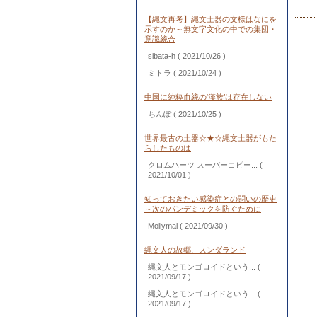
【縄文再考】縄文土器の文様はなにを
示すのか～無文字文化の中での集団・
意識統合
sibata-h
( 2021/10/26 )
ミトラ
( 2021/10/24 )
中国に純粋血統の‘漢族’は存在しない
ちんぽ
( 2021/10/25 )
世界最古の土器☆★☆縄文土器がもた
らしたものは
クロムハーツ スーパーコピー...
(
2021/10/01 )
知っておきたい感染症との闘いの歴史
～次のパンデミックを防ぐために
Mollymal
( 2021/09/30 )
縄文人の故郷、スンダランド
縄文人とモンゴロイドという...
(
2021/09/17 )
縄文人とモンゴロイドという...
(
2021/09/17 )