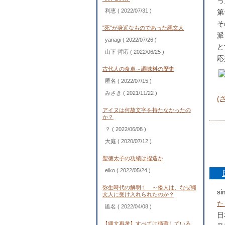
っ
利恵
( 2022/07/31 )
第
そ
"死"が身近なものであった縄文人
派
yanagi
( 2022/07/26 )
と
山下 哲応
( 2022/06/25 )
応
古代人の食卓～調味料の歴史
匿名
( 2022/07/15 )
みさき
( 2021/11/22 )
(
アイヌは何故文字を持たなかったの
か？
？
( 2022/06/08 )
大庭
( 2020/07/12 )
聖徳太子の功績は捏造か
eiko
( 2022/05/24 )
弥生時代の解明１ ～倭人は、なぜ縄
s
文人に受け入れられたのか？
た
匿名
( 2022/04/08 )
日
【縄文再考】すべては循環している