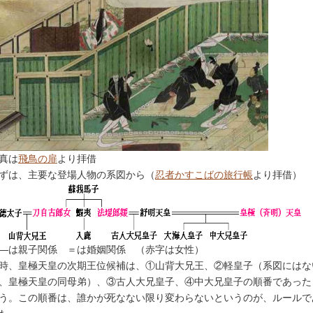
真は
飛鳥の扉
より拝借
ずは、主要な登場人物の系図から（
忍者かすこばの旅行帳
より拝借）
は親子関係 ＝は婚姻関係 （赤字は女性）
時、皇極天皇の次期王位候補は、①山背大兄王、②軽皇子（系図にはな
、皇極天皇の同母弟）、③古人大兄皇子、④中大兄皇子の順番であった
う。この順番は、誰かが死なない限り変わらないというのが、ルールで