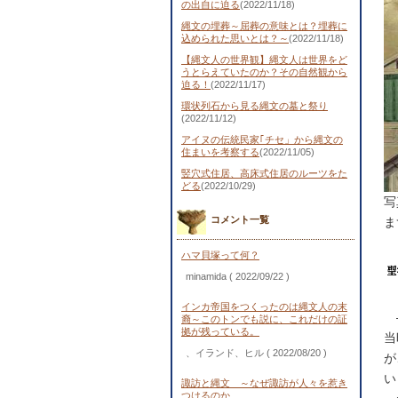
の出自に迫る
(2022/11/18)
縄文の埋葬～屈葬の意味とは？埋葬に
込められた思いとは？～
(2022/11/18)
【縄文人の世界観】縄文人は世界をど
うとらえていたのか？その自然観から
迫る！
(2022/11/17)
環状列石から見る縄文の墓と祭り
(2022/11/12)
アイヌの伝統民家｢チセ」から縄文の
住まいを考察する
(2022/11/05)
竪穴式住居、高床式住居のルーツをた
どる
(2022/10/29)
写
コメント一覧
ま
ハマ貝塚って何？
minamida
( 2022/09/22 )
インカ帝国をつくったのは縄文人の末
―
裔～このトンでも説に、これだけの証
拠が残っている。
当
、イランド、ヒル
( 2022/08/20 )
が
い
諏訪と縄文 ～なぜ諏訪が人々を惹き
つけるのか