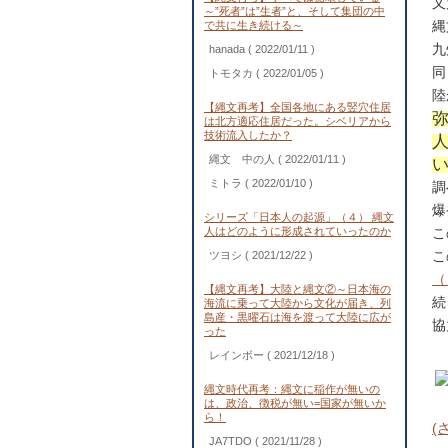
又
～”死者”は”生者”と、そして集団の中
縄
で共に生き続ける～
九
hanada
( 2022/01/11 )
同
トモタカ
( 2022/01/05 )
陸
【縄文再考】全国各地にある竪穴住居
は北方適応住居だった。シベリアから
技術流入したか？
縄文 中の人
( 2022/01/11 )
ミトラ
( 2022/01/10 )
調
爆
シリーズ「日本人の起源」（４） 縄文
人はどのように形成されていったのか
こ
こ
ツヨシ
( 2021/12/22 )
（
【縄文再考】大陸と縄文②～日本海の
続
海流に乗って大陸から文化が届き、列
島産・黒曜石は海を渡って大陸に広が
協
った
レインボー
( 2021/12/18 )
縄文時代再考：縄文に稲作が無いの
は、政治、徴税が無い=国家が無いか
ら！
(
JA7TDO
( 2021/11/28 )