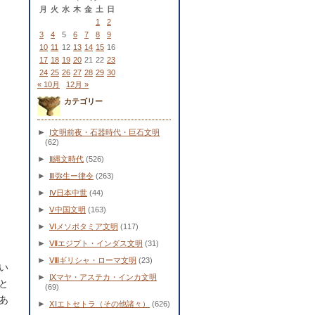
月
火
水
木
金
土
日
1
2
3
4
5
6
7
8
9
10
11
12
13
14
15
16
17
18
19
20
21
22
23
24
25
26
27
28
29
30
« 10月
12月 »
カテゴリー
►
Ⅰ文明前夜・石器時代・巨石文明
(62)
►
Ⅱ縄文時代
(526)
►
Ⅲ弥生ー律令
(263)
►
Ⅳ日本中世
(44)
►
Ⅴ中国文明
(163)
►
Ⅵメソポタミア文明
(117)
►
Ⅶエジプト・インダス文明
(31)
►
Ⅷギリシャ・ローマ文明
(23)
い
►
Ⅸマヤ・アステカ・インカ文明
と
(69)
あ
►
ⅩⅠエトセトラ（その他諸々）
(626)