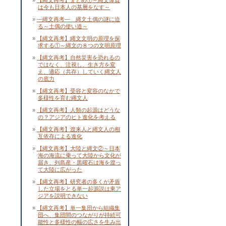
【縄文再考】まとめ①～縄文体質
は今も日本人の基層をなす～
―縄文再考― 縄文土偶の謎に迫
る～土偶の使い道～
【縄文再考】縄文文明の原理を探
求する①～縄文の８つの文明原理
【縄文再考】自然災害を恐れるの
ではなく、注視し、生き方を変
え、適応（共存）していく縄文人
の底力
【縄文再考】受容と変容のなかで
多様性を育む縄文人
【縄文再考】人類の起源はどうな
の？アジアのヒト進化を考える
【縄文再考】渡来人と縄文人の相
互依存による進化
【縄文再考】大陸と縄文②～日本
海の海流に乗って大陸から文化が
届き、列島産・黒曜石は海を渡っ
て大陸に広がった
【縄文再考】研究者の多くが矛盾
した立場をとる単一起源説は東ア
ジアを説明できない
【縄文再考】単一集団から組織集
団へ、集団間のつながりが持続可
能性と多様性の幅の広さを生み出