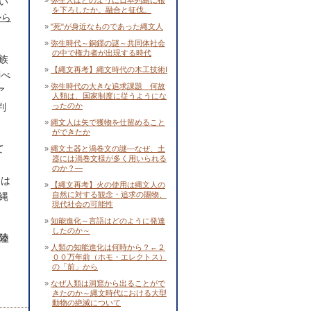
い
弥生人はどのように日本列島に根
を下ろしたか。融合と征伐。
から
"死"が身近なものであった縄文人
弥生時代～銅鐸の謎～共同体社会
の中で権力者が出現する時代
族
【縄文再考】縄文時代の木工技術Ⅰ
調べ
弥生時代の大きな追求課題 何故
ア
人類は、国家制度に従うようにな
判
ったのか
縄文人は矢で獲物を仕留めること
ができたか
て
縄文土器と渦巻文の謎―なぜ、土
器には渦巻文様が多く用いられる
さ
のか？―
物は
【縄文再考】火の使用は縄文人の
自然に対する観念・追求の賜物、
縄
現代社会の可能性
知能進化～言語はどのように発達
したのか～
陸
人類の知能進化は何時から？←２
００万年前（ホモ・エレクトス）
の「前」から
なぜ人類は洞窟から出ることがで
きたのか～縄文時代における大型
動物の絶滅について