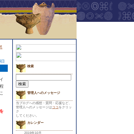
然
4日
検索
検
イ
索:
程
こ
管理人へのメッセージ
当ブログへの感想・質問・応援など、
管理人へのメッセージは
ココ
をクリッ
を
ク
してください。
カレンダー
2019年10月