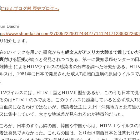
un Daichi
tps://www.shundaichi.com/27005222901243427714124171238332260
り紹介します。
在のハイテクを用いた研究からも
縄文人がアメリカ大陸まで達していた
裏付ける証拠
が続々と発見されつつある。第一に愛知県癌センターの田
雄博士 によるHTLVウイルスの感染者の分布を調べた研究がある。HTL
ルスは、1981年に日本で発見された成人T細胞白血病の原因ウイルスで
。
TLVウイルスには、HTLV-Ｉ型とHTLV-II 型があるが、このうち日本で見
るのはHTLV-Ｉのみである。このウイルスに感染していると必ず成人T
白血病になるわけではないが、感染者は主に 九州・沖縄地方と北海道
ヌに集中していて、大きな地域差が見られるのが特徴的だった。
ころが、日本のすぐお隣の国、韓国や中国からは、HTLV-Ｉウイルスの
者は発見できなかった。これらの国は、とりわけ南西日本とは関わりが