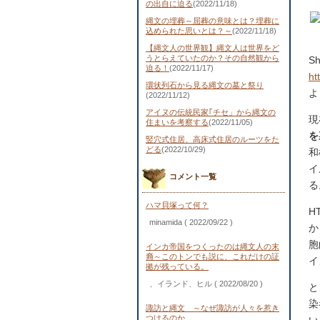
の出自に迫る
(2022/11/18)
縄文の埋葬～屈葬の意味とは？埋葬に
込められた思いとは？～
(2022/11/18)
【縄文人の世界観】縄文人は世界をど
うとらえていたのか？その自然観から
Sh
迫る！
(2022/11/17)
ht
環状列石から見る縄文の墓と祭り
よ
(2022/11/12)
アイヌの伝統民家｢チセ」から縄文の
現
住まいを考察する
(2022/11/05)
を
竪穴式住居、高床式住居のルーツをた
どる
(2022/10/29)
和
イ
コメント一覧
る
ハマ貝塚って何？
H
minamida
( 2022/09/22 )
か
胞
インカ帝国をつくったのは縄文人の末
裔～このトンでも説に、これだけの証
イ
拠が残っている。
、イランド、ヒル
( 2022/08/20 )
と
染
諏訪と縄文 ～なぜ諏訪が人々を惹き
つけるのか