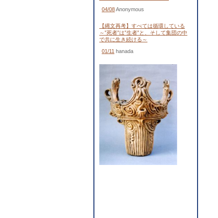
04/08
Anonymous
【縄文再考】すべては循環している
～”死者”は”生者”と、そして集団の中
で共に生き続ける～
01/11
hanada