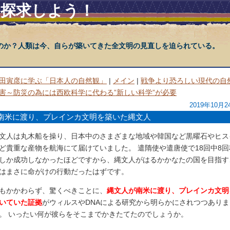
を探求しよう！
のか？人類は今、自らが築いてきた全文明の見直しを迫られている。
田寅彦に学ぶ「日本人の自然観」
|
メイン
|
戦争より恐ろしい現代の自
害～防災の為には西欧科学に代わる”新しい科学”が必要
2019年10月2
南米に渡り、プレインカ文明を築いた縄文人
文人は丸木船を操り、日本中のさまざまな地域や韓国など黒曜石やヒス
ど貴重な産物を航海にて届けていました。 遣隋使や遣唐使で18回中8回
しか成功しなかったほどですから、縄文人がはるかかなたの国を目指す
はまさに命がけの行動だったはずです。
もかかわらず、驚くべきことに、
縄文人が南米に渡り、プレインカ文明
いていた証拠
がウィルスやDNAによる研究から明らかにされつつありま
。 いったい何が彼らをそこまでかきたてたのでしょうか。