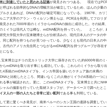
米に到達していたと思われる証拠
が発見されつつある。 現在ではPC
と呼ばれる効率的なDNAの増幅方法が確立しているため、ほんの少量の
プルさえあれば、DNAの配列が確定可能になっている。 1987年、カリ
ルニア大学のアラン・ウィルソン博士らは、PCR法を利用してフロリダ
発見された7000年前のミイラからmtDNAの抽出に成功した。その結果
のミイラは現代人では稀な、mtDNA配列を持っていた。 ところが、
研究大学院大学の宝来聰博士らが分析済みの、現代日本人のデータの中
、同じ配列を持つものが見つかっている。少なくとも現代の日本人の中
、古代のアメリカ先住民とつながるmtDNA配列を持つグループが存在
とになる。
､宝来博士はチリの北カトリック大学に保存されていた約6000年前のミ
からmtDNAを取り出す事にも成功している。これらのミイラから取り
た4系統のmtDNAタイプを、インカ帝国を築いたケチュア族の末裔の
tDNAと比較したところ、間違いなくこの人物がミイラの4系統の一つに
れる事が確認された。更に、このmtDNAタイプを、宝来博士と共にNH
シャルの撮影を行っていた取材スタッフが、データベースで調べたとこ
イヌ人の一部の人たちと非常に近い配列
である事も判明している。
して更に驚くべき発見が、南米ペルーのシカン王国の遺跡を調査してい