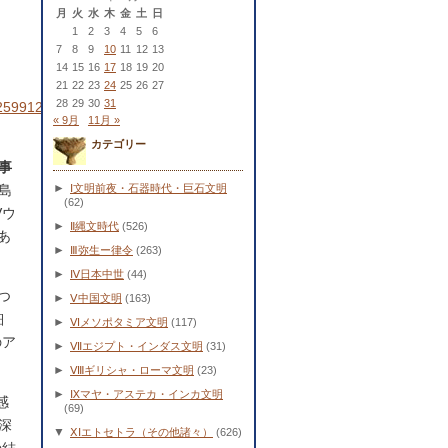
月
火
水
木
金
土
日
1
2
3
4
5
6
7
8
9
10
11
12
13
14
15
16
17
18
19
20
21
22
23
24
25
26
27
28
29
30
31
2599120154.html
« 9月
11月 »
カテゴリー
事
►
島
Ⅰ文明前夜・石器時代・巨石文明
(62)
Vウ
►
Ⅱ縄文時代
(526)
あ
►
Ⅲ弥生ー律令
(263)
►
Ⅳ日本中世
(44)
つ
►
Ⅴ中国文明
(163)
細
►
Ⅵメソポタミア文明
(117)
のア
►
Ⅶエジプト・インダス文明
(31)
►
Ⅷギリシャ・ローマ文明
(23)
►
Ⅸマヤ・アステカ・インカ文明
感
(69)
深
▼
ⅩⅠエトセトラ（その他諸々）
(626)