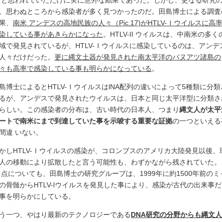
 と思われていただけに実に意外な結果であった。しかし、更なる研究
、思わぬところから感染者が多く見つかったのだ。田島博士による調査
果、
南米 アンデスの高地民族の人々（Pic.17)がHTLV-Ｉウイルスに高
染している事があきらかになった
。HTLV-II ウイルスは、中南米の多く
域で発見されているが、HTLV-Ｉウイルスに感染しているのは、アンデ
人々だけだった。
更に縄文土器が発見された南太平洋のバヌアツ諸島の
々も高率で感染している事も明らかになっている
。
島博士によるとHTLV-ＩウイルスはlNA配列の違いによって5種類に分類
るが、アンデスで発見されたウイルスは、日本と同じ太平洋型に分類さ
らしい。この感染者の分布は、古い時代の日本人、つまり
縄文人が太平
ートで南米にまで到達していた事を示唆する重要な証拠
の一つといえる
間違 いない。
かしHTLV-Ｉウイルスの感染が、コロンブスのアメリカ大陸発見以後、
人の移動により拡散したと言う可能性も、わずかながら残されていた。
 点についても、田島博士の研究グループは、1999年に約1500年前のミ
の骨髄からHTLV-Iウイルスを発見した事により、感染が古代の出来事
事を明らかにしている。
う一つ、やはり最新のテクノロジーである
DNA研究の分野からも縄文