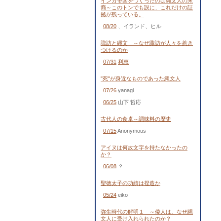
インカ帝国をつくったのは縄文人の末
裔～このトンでも説に、これだけの証
拠が残っている。
08/20
、イランド、ヒル
諏訪と縄文 ～なぜ諏訪が人々を惹き
つけるのか
07/31
利恵
"死"が身近なものであった縄文人
07/26
yanagi
06/25
山下 哲応
古代人の食卓～調味料の歴史
07/15
Anonymous
アイヌは何故文字を持たなかったの
か？
06/08
？
聖徳太子の功績は捏造か
05/24
eiko
弥生時代の解明１ ～倭人は、なぜ縄
文人に受け入れられたのか？