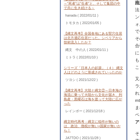
南
～”死者”は”生者”と、そして集団の中
で共に生き続ける～
法
hanada
( 2022/01/11 )
ン
トモタカ
( 2022/01/05 )
ォ
で
【縄文再考】全国各地にある竪穴住居
は北方適応住居だった。シベリアから
そ
技術流入したか？
合
縄文 中の人
( 2022/01/11 )
に
ミトラ
( 2022/01/10 )
も
こ
シリーズ「日本人の起源」（４） 縄文
人はどのように形成されていったのか
又
ツヨシ
( 2021/12/22 )
ラ
【縄文再考】大陸と縄文②～日本海の
れ
海流に乗って大陸から文化が届き、列
島産・黒曜石は海を渡って大陸に広が
m
った
ま
レインボー
( 2021/12/18 )
ペ
ア
縄文時代再考：縄文に稲作が無いの
は、政治、徴税が無い=国家が無いか
ら！
そ
JA7TDO
( 2021/11/28 )