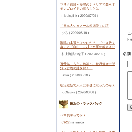
マリタ遺跡～極寒のシベリアで暮らす
モンゴロイドの暮らしとは
missinglink
( 2020/07/09 )
「日本人シュメール起源説」の謎
こ
ひろ
( 2020/05/19 )
ht
海賊の本質とはなにか？ 「生き抜く
事」と「自由」～村上水軍の教えより
名前
村上海賊の息子
( 2020/05/06 )
百舌鳥・古市古墳群が、世界遺産に登
録～古墳の謎を解く！
Saka
( 2020/03/18 )
明治維新で人々は幸せになったのか？
K.Otsuka
( 2020/03/06 )
最近のトラックバック
ハマ貝塚って何？
09/22
minamida