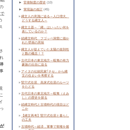
の結
►
官僚制度の歴史
(10)
の
►
実現論の改訂
(45)
率で
縄文人の意識に迫る～人口増大、
の
どうする縄文人～
ス
縄文土器～「縄」はいったい何を
表しているのか？
続縄文時代 フゴッペ洞窟に描か
れた壁画の意味
縄文人が捉えていた太陽の規則性
さ
と数の概念！？
れ
古代日本の東北地方～蝦夷の有力
洋
豪族の出自に迫る
事
アイヌの伝統民家｢チセ」から縄
文の住まいを考察する
竪穴式住居、高床式住居のルーツ
をたどる
現
古代日本の東北地方～蝦夷（えみ
こ
し）の歴史を探る
イ
続縄文時代と古墳時代の境目はど
だっ
こか
【縄文再考】竪穴式住居と暮らし
の工夫
人が
古墳時代～経済，軍事で実権を握