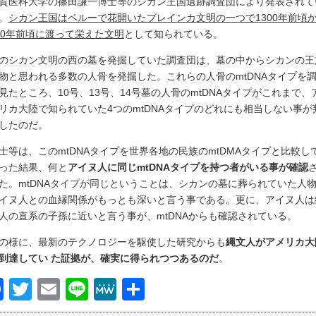
賀医科大学の篠田謙一博士等のシカン王国遺跡調査団により発表されて
。
シカン王国はペルーで花開いたプレインカ文明の一つで1300年前頃
00年前頃に渡って栄えた文明
として知られている。
のシカン文明の西の墓を発掘していた調査団は、墓の中からシカンの王
物と思われる多数の人骨を発掘した。これらの人骨のmtDNAタイプを
見たところ、10号、13号、14号墓の人骨のmtDNAタイプがこれまで、
リカ大陸で知られていた4つのmtDNAタイプのどれにも相当しない事が
したのだ。
士等は、このmtDNAタイプを世界各地の民族のmtDMAタイプと比較し
った結果、何と
アイヌ人に同じmtDNAタイプを持つ者がいる事が確認
た。mtDNAタイプが同じということは、シカンの墓に葬られていた人
イヌ人との血縁関係がもっとも深いと言う事である。更に、アイヌ人は
人の直系の子孫に近いと言う事が、mtDNAからも確認されている。
の様に、最新のテクノロジーを駆使した研究からも
縄文人がアメリカ大
到達してい た証拠が、確実に得られつつあるのだ
。
Facebook
Twitter
Email
Line
MeWe
共
有