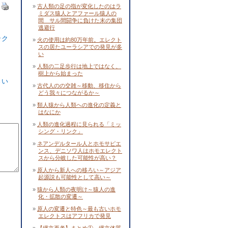
古人類の足の指が変化したのはラ
ミダス猿人とアファール猿人の
間 サル間闘争に負けた末の集団
逃避行
ック
火の使用は約80万年前。エレクト
スの居たユーラシアでの発見が多
い
人類の二足歩行は地上ではなく、
樹上から始まった
さい
古代人のの交雑～移動、移住から
どう我々につながるか～
類人猿から人類への進化の定義と
はなにか
人類の進化過程に見られる「ミッ
シング・リンク」
ネアンデルタール人とホモサピエ
ンス、デニソワ人はホモエレクト
スから分岐した可能性が高い？
原人から新人への移ろい～アジア
起源説も可能性として高い～
猿から人類の夜明け～猿人の進
化・拡散の変遷～
原人の変遷と特色～最も古いホモ
エレクトスはアフリカで発見