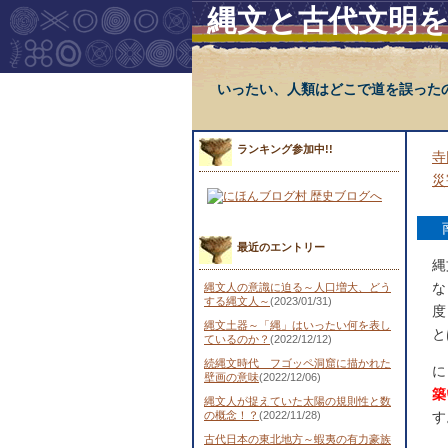
縄文と古代文明
いったい、人類はどこで道を誤った
ランキング参加中!!
寺
災
最近のエントリー
縄
な
縄文人の意識に迫る～人口増大、どう
する縄文人～
(2023/01/31)
度
縄文土器～「縄」はいったい何を表し
と
ているのか？
(2022/12/12)
続縄文時代 フゴッペ洞窟に描かれた
に
壁画の意味
(2022/12/06)
築
縄文人が捉えていた太陽の規則性と数
の概念！？
(2022/11/28)
す
古代日本の東北地方～蝦夷の有力豪族