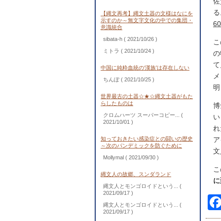
佐
る
【縄文再考】縄文土器の文様はなにを
示すのか～無文字文化の中での集団・
6
意識統合
sibata-h
( 2021/10/26 )
こ
ミトラ
( 2021/10/24 )
の
て
中国に純粋血統の‘漢族’は存在しない
メ
ちんぽ
( 2021/10/25 )
明
世界最古の土器☆★☆縄文土器がもた
らしたものは
博
クロムハーツ スーパーコピー...
(
い
2021/10/01 )
れ
知っておきたい感染症との闘いの歴史
ア
～次のパンデミックを防ぐために
文
Mollymal
( 2021/09/30 )
こ
縄文人の故郷、スンダランド
に
縄文人とモンゴロイドという...
(
2021/09/17 )
縄文人とモンゴロイドという...
(
2021/09/17 )