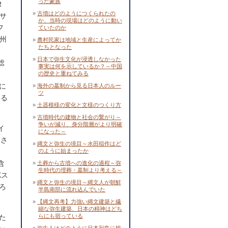
った豪族
R
古墳はどのようにつくられたの
サ
か、当時の現場はどのように動い
フ
ていたのか
州
農村民家は地域と生産によってか
たちとなった
、
日本で弥生文化が浸透しなかった
総
事実は何を示しているか？～中国
の歴史と重ねてみる
に
海外の墓制から見る日本人のルー
ツ
する
土器模様の変化と文様のつくり方
古墳時代の建物と社会の繋がり～
争いが減り、身分階層がより明確
イ
になった～
出さ
縄文と弥生の境目～水田稲作はど
のように始まったか
含
土葬から古墳への進化の過程～弥
生時代の埋葬・墓制より考える～
Kス
縄文と弥生の境目～縄文人が朝鮮
ろ
半島南部に流れ込んでいた
【縄文再考】力強い縄文建築と繊
細な弥生建築、日本の精神はどち
らにも宿っている
た