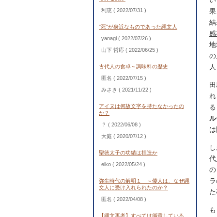
い
利恵
( 2022/07/31 )
果
結
"死"が身近なものであった縄文人
感
yanagi
( 2022/07/26 )
地
山下 哲応
( 2022/06/25 )
の
人
古代人の食卓～調味料の歴史
匿名
( 2022/07/15 )
田
みさき
( 2021/11/22 )
れ
アイヌは何故文字を持たなかったの
る
か？
ル
？
( 2022/06/08 )
は
大庭
( 2020/07/12 )
し
聖徳太子の功績は捏造か
代
eiko
( 2022/05/24 )
の
ラ
弥生時代の解明１ ～倭人は、なぜ縄
文人に受け入れられたのか？
た
匿名
( 2022/04/08 )
も
【縄文再考】すべては循環している