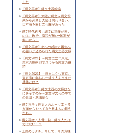
した
【縄文再考】縄文土器総論
【縄文再考】大陸と縄文～縄文前
期から列島と大陸は関わり合い、
日本海を囲む文化圏があった
縄文時代再考：縄文に稲作が無い
のは、政治、徴税が無い=国家が
無いから！
【縄文再考】命への感謝と再生へ
の願いが込められた縄文土器文様
【縄文2021】～縄文に立つ東京。
東京の島嶼部で見つかる縄文の痕
跡
【縄文2021】～縄文に立つ東京。
東京湾に集結した縄文人を支えた
基盤とは？
【縄文再考】縄文土器の文様はな
にを示すのか～無文字文化の中で
の集団・意識統合
縄文再考：縄文人のルーツ③～多
方面からやってきた日本人の祖先
たち～
縄文再考；人骨一覧 縄文人だけ
ではない！？
土偶のカタチ。そして、その意味