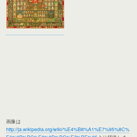
画像は
http://ja.wikipedia.org/wiki/%E4%B8%A1%E7%95%8C%