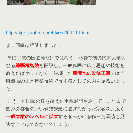
http://ajgc.jp/photo/archives/001111.html
より画像は拝借しました。
単に宗教の伝道師だけではなく、私費で初の民間大学と
なる
綜藝種智院
を開設し、一般庶民に広く思想や技術を
教えたばかりでなく、決壊した
満濃池の改修工事
では当
時最高の土木建築技術で技術者としての力も振るいまし
た。
こうした国家の枠を超えた事業展開も通じて、これまで
国家の都合のいい倒錯観念に過ぎなかった宗教を、広く
一般大衆のレベルに拡大
するきっかけを作った業績も見
逃すことはできないでしょう。