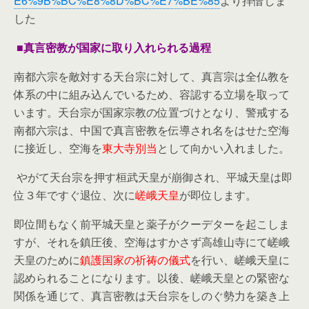
E6%9B%BC%E8%8D%BC%E7%BE%85
より拝借しま
した
■真言密教が国家に取り入れられる過程
南都六宗を敵対する天台宗に対して、真言宗は全仏教を
体系の中に組み込んでいるため、容認する立場を取って
います。天台宗が国家宗教の位置づけとなり、警戒する
南都六宗は、中国で真言密教を伝導され名をはせた空海
に接近し、空海を
東大寺別当
として向かい入れました。
やがて天台宗を押す桓武天皇が崩御され、平城天皇は即
位３年ですぐ退位、次に
嵯峨天皇
が即位します。
即位間もなく前平城天皇と薬子がクーデターを起こしま
すが、それを鎮圧後、空海はすかさず高雄山寺にて嵯峨
天皇のために
鎮護国家の祈祷の儀式
を行い、嵯峨天皇に
認められることになります。以後、嵯峨天皇との緊密な
関係を通じて、真言密教は天台宗をしのぐ勢力を築き上