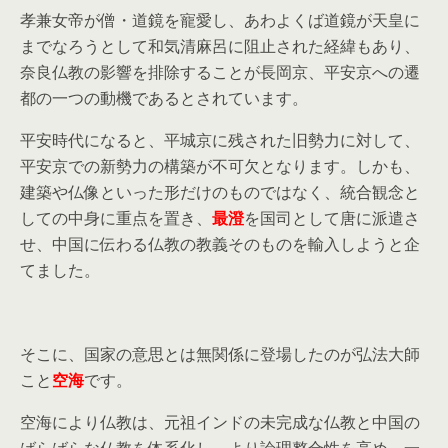
孝兼女帝が僧・道鏡を寵愛し、あわよくば道鏡が天皇に
までなろうとして和気清麻呂に阻止された経緯もあり、
奈良仏教の影響を排除することが長岡京、平安京への遷
都の一つの動機であるとされています。
平安時代になると、平城京に残された旧勢力に対して、
平安京での新勢力の構築が不可欠となります。しかも、
建築や仏像といった形だけのものではなく、統合観念と
しての中身に重点を置き、
最澄
を国司として唐に派遣さ
せ、中国に伝わる仏教の教義そのものを輸入しようと企
てました。
そこに、国家の意思とは無関係に登場したのが弘法大師
こと
空海
です。
空海により仏教は、元祖インドの未完成な仏教と中国の
ばらばらな仏教を体系化し、より論理整合性を高め、一