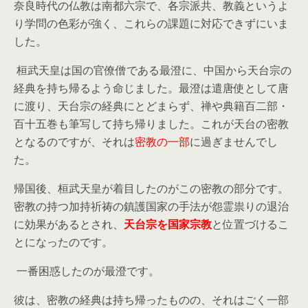
奈良時代の仏教は南都六宗で、各宗派共、教義というよ
り学問の色彩が強く、これらの課題に対応できずにいま
した。
桓武天皇は国の官僚僧である最澄に、中国から天台宗の
経典を持ち帰るよう命じました。最澄は遣唐使として唐
に渡り、天台宗の経典にとどまらず、禅や典籍百二部・
百十五巻も筆写して持ち帰りました。これが天台の密教
となるのですが、それは
密教の一部
に過ぎませんでし
た。
帰国後、桓武天皇が着目したのがこの密教の部分です。
密教の持つ加持祈祷の鎮護国家の手法が怨霊祟りの退治
に効果があるとされ、
天台宗を国家宗教
と位置づけるこ
とになったのです。
一番困惑したのが最澄です。
彼は、密教の経典は持ち帰ったものの、それはごく一部