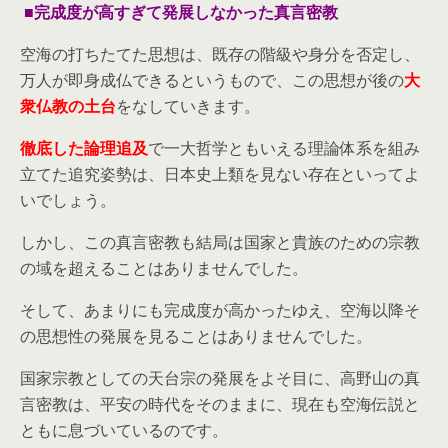
■完成度が高すぎて発展しなかった真言密教
空海の打ちたてた思想は、既存の階級や身分を否定し、
万人が即身成仏できるというもので、この思想が後の
大
衆仏教の土台
をなしていきます。
徹底した論理追及
で一大哲学ともいえる理論体系を組み
立てた追究姿勢は、日本史上類を見ない存在といってよ
いでしょう。
しかし、この真言密教も結局は国家と貴族のための宗教
の域を超えることはありませんでした。
そして、あまりにも完成度が高かったゆえ、空海以降そ
の思想性の発展を見ることはありませんでした。
国家宗教としての天台宗の発展をよそ目に、高野山の真
言密教は、平安の時代をそのままに、現在も空海伝説と
ともに息づいているのです。