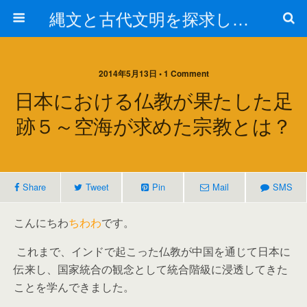
縄文と古代文明を探求しよう！
2014年5月13日 • 1 Comment
日本における仏教が果たした足
跡５～空海が求めた宗教とは？
Share
Tweet
Pin
Mail
SMS
こんにちわ
ちわわ
です。
これまで、インドで起こった仏教が中国を通じて日本に
伝来し、国家統合の観念として統合階級に浸透してきた
ことを学んできました。