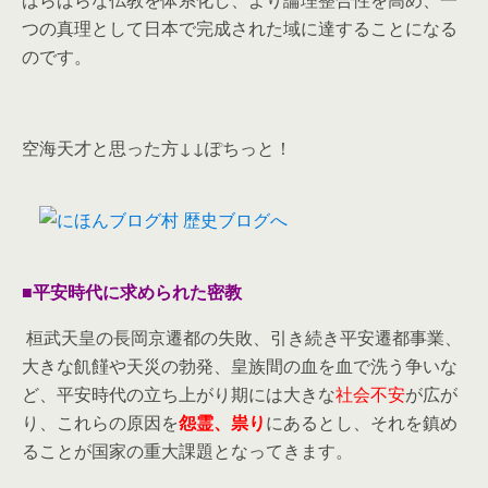
つの真理として日本で完成された域に達することになる
のです。
空海天才と思った方↓↓ぽちっと！
■平安時代に求められた密教
桓武天皇の長岡京遷都の失敗、引き続き平安遷都事業、
大きな飢饉や天災の勃発、皇族間の血を血で洗う争いな
ど、平安時代の立ち上がり期には大きな
社会不安
が広が
り、これらの原因を
怨霊、祟り
にあるとし、それを鎮め
ることが国家の重大課題となってきます。