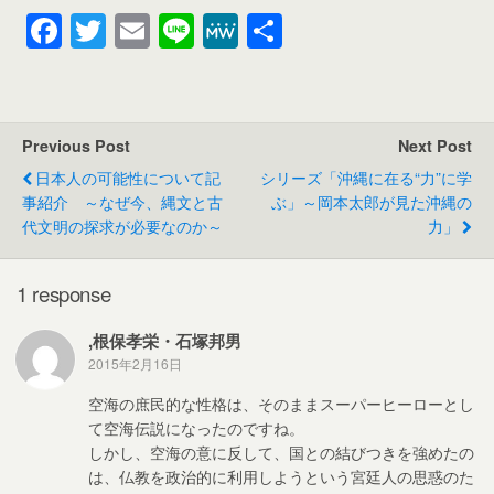
F
T
E
Li
M
共
a
wi
m
n
e
有
c
tt
ail
e
W
e
er
e
Previous Post
Next Post
b
日本人の可能性について記
シリーズ「沖縄に在る“力”に学
o
事紹介 ～なぜ今、縄文と古
ぶ」～岡本太郎が見た沖縄の
代文明の探求が必要なのか～
力」
o
k
1 response
,根保孝栄・石塚邦男
2015年2月16日
空海の庶民的な性格は、そのままスーパーヒーローとし
て空海伝説になったのですね。
しかし、空海の意に反して、国との結びつきを強めたの
は、仏教を政治的に利用しようという宮廷人の思惑のた