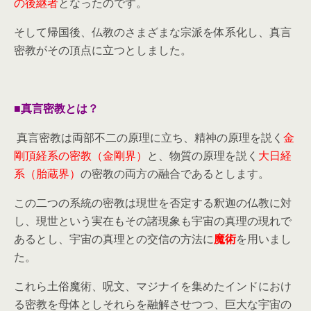
の後継者
となったのです。
そして帰国後、仏教のさまざまな宗派を体系化し、真言
密教がその頂点に立つとしました。
■真言密教とは？
真言密教は両部不二の原理に立ち、精神の原理を説く
金
剛頂経系の密教（金剛界）
と、物質の原理を説く
大日経
系（胎蔵界）
の密教の両方の融合であるとします。
この二つの系統の密教は現世を否定する釈迦の仏教に対
し、現世という実在もその諸現象も宇宙の真理の現れで
あるとし、宇宙の真理との交信の方法に
魔術
を用いまし
た。
これら土俗魔術、呪文、マジナイを集めたインドにおけ
る密教を母体としそれらを融解させつつ、巨大な宇宙の