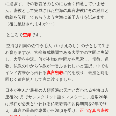
に過ぎず、その教義そのものにも全く精通していませ
ん。密教として完成された空海の真言密教にその経典と
教義を伝授してもらうよう空海に弟子入りを試みます。
（後に絶縁されますが･･･）
ところで
空海
です。
空海は四国の佐伯今毛人（いまえみし）の子として生ま
れ育ちますが、官僚養成機関である大学での学問に失望
し、大学を中退。何が本物の学問かを思索し、儒教、道
教、仏教の中から仏教が一番ふさわしいと選択、中でも
インド古来から伝わる
真言密教
に的を絞り、最澄と時を
同じく遣唐使として唐に渡りました。
日本が生んだ最初の人類普遍の天才と言われる空海は入
唐後2ヶ月でサンスクリット語をマスターし、通常20年
は滞在が必要といわれる仏教教義の習得期間を2年で終
え、真言の最高位恵果から灌頂を受け、
正当な真言密教