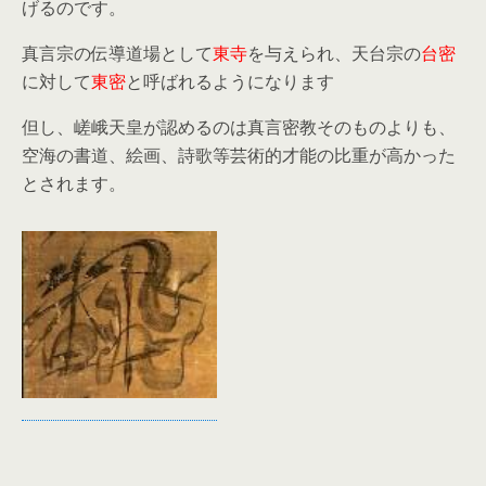
げるのです。
真言宗の伝導道場として
東寺
を与えられ、天台宗の
台密
に対して
東密
と呼ばれるようになります
但し、嵯峨天皇が認めるのは真言密教そのものよりも、
空海の書道、絵画、詩歌等芸術的才能の比重が高かった
とされます。