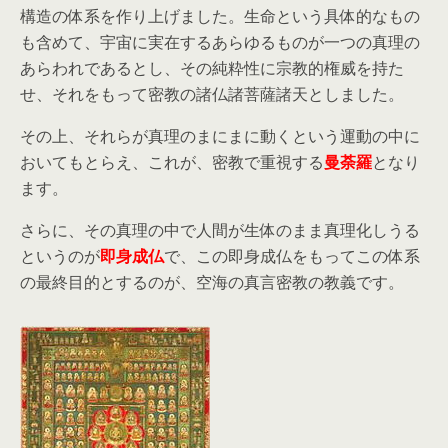
構造の体系を作り上げました。生命という具体的なもの
も含めて、宇宙に実在するあらゆるものが一つの真理の
あらわれであるとし、その純粋性に宗教的権威を持た
せ、それをもって密教の諸仏諸菩薩諸天としました。
その上、それらが真理のまにまに動くという運動の中に
おいてもとらえ、これが、密教で重視する
曼荼羅
となり
ます。
さらに、その真理の中で人間が生体のまま真理化しうる
というのが
即身成仏
で、この即身成仏をもってこの体系
の最終目的とするのが、空海の真言密教の教義です。