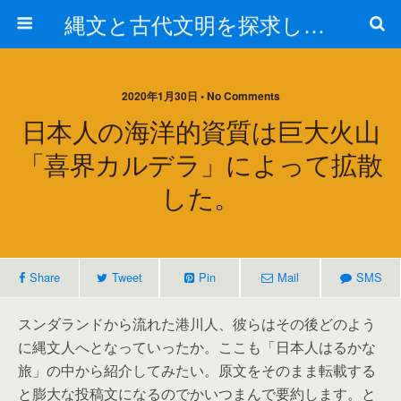
縄文と古代文明を探求しよう！
2020年1月30日 • No Comments
日本人の海洋的資質は巨大火山
「喜界カルデラ」によって拡散
した。
Share
Tweet
Pin
Mail
SMS
スンダランドから流れた港川人、彼らはその後どのよう
に縄文人へとなっていったか。ここも「日本人はるかな
旅」の中から紹介してみたい。原文をそのまま転載する
と膨大な投稿文になるのでかいつまんで要約します。と