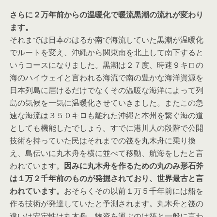
さらに２万年前からの温暖化で暖流黒潮の流れが変わり
ます。
それまでは日本のはるか南で海流していた黒潮が温暖化
でルートを変え、沖縄から関東南を北上して南下すると
いうコースになりました。黒潮は２７度、時速９キロの
海のハイウェイと言われる海流で南の豊かな海洋資源を
日本列島に届けるだけでなくその温暖な海洋によって列
島の気候を一気に温暖化させていきました。またこの急
速な海流は３５０キロも離れた沖縄と本州を繋ぐ海の道
としても機能したでしょう。すでに港川人の段階で公開
技術を持っていた民はそれまでの筏を丸木舟に乗り換
え、島伝いに丸木舟を横に並べて移動、航海をしたと言
われています。
因みに丸木舟を作るための丸のみ形石斧
は１万２千年前のものが発掘されており、世界最古と言
われています。
おそらくその以前１万５千年前には船を
作る技術が発達していたと予測されます。丸木舟と筏の
違いは安定性は丸木舟、物資を運ぶのは筏と一般に言わ