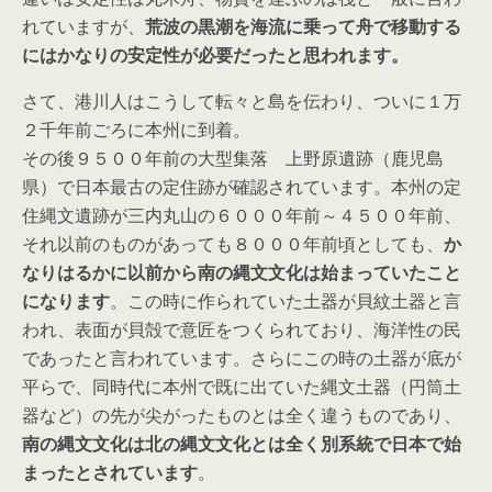
れていますが、
荒波の黒潮を海流に乗って舟で移動する
にはかなりの安定性が必要だったと思われます。
さて、港川人はこうして転々と島を伝わり、ついに１万
２千年前ごろに本州に到着。
その後９５００年前の大型集落 上野原遺跡（鹿児島
県）で日本最古の定住跡が確認されています。本州の定
住縄文遺跡が三内丸山の６０００年前～４５００年前、
それ以前のものがあっても８０００年前頃としても、
か
なりはるかに以前から南の縄文文化は始まっていたこと
になります
。この時に作られていた土器が貝紋土器と言
われ、表面が貝殻で意匠をつくられており、海洋性の民
であったと言われています。さらにこの時の土器が底が
平らで、同時代に本州で既に出ていた縄文土器（円筒土
器など）の先が尖がったものとは全く違うものであり、
南の縄文文化は北の縄文文化とは全く別系統で日本で始
まったとされています
。