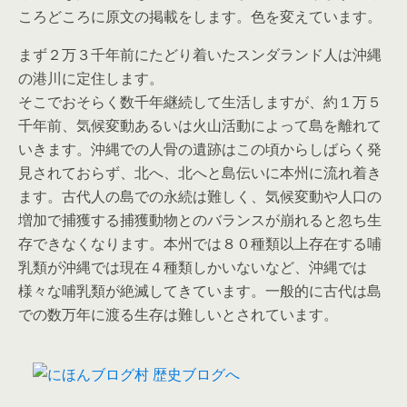
ころどころに原文の掲載をします。色を変えています。
まず２万３千年前にたどり着いたスンダランド人は沖縄
の港川に定住します。
そこでおそらく数千年継続して生活しますが、約１万５
千年前、気候変動あるいは火山活動によって島を離れて
いきます。沖縄での人骨の遺跡はこの頃からしばらく発
見されておらず、北へ、北へと島伝いに本州に流れ着き
ます。古代人の島での永続は難しく、気候変動や人口の
増加で捕獲する捕獲動物とのバランスが崩れると忽ち生
存できなくなります。本州では８０種類以上存在する哺
乳類が沖縄では現在４種類しかいないなど、沖縄では
様々な哺乳類が絶滅してきています。一般的に古代は島
での数万年に渡る生存は難しいとされています。