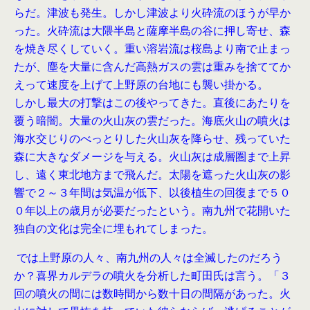
らだ。津波も発生。しかし津波より火砕流のほうが早か
った。火砕流は大隈半島と薩摩半島の谷に押し寄せ、森
を焼き尽くしていく。重い溶岩流は桜島より南で止まっ
たが、塵を大量に含んだ高熱ガスの雲は重みを捨ててか
えって速度を上げて上野原の台地にも襲い掛かる。
しかし最大の打撃はこの後やってきた。直後にあたりを
覆う暗闇。大量の火山灰の雲だった。海底火山の噴火は
海水交じりのべっとりした火山灰を降らせ、残っていた
森に大きなダメージを与える。火山灰は成層圏まで上昇
し、遠く東北地方まで飛んだ。太陽を遮った火山灰の影
響で２～３年間は気温が低下、以後植生の回復まで５０
０年以上の歳月が必要だったという。南九州で花開いた
独自の文化は完全に埋もれてしまった。
では上野原の人々、南九州の人々は全滅したのだろう
か？喜界カルデラの噴火を分析した町田氏は言う。「３
回の噴火の間には数時間から数十日の間隔があった。火