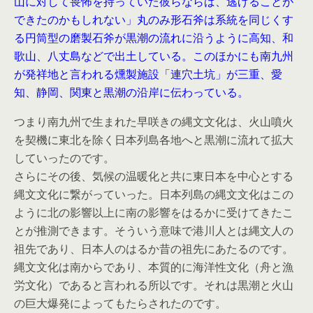
山に対して畏怖を持っていた彼らならば、逃げることが
できたのかもしれない」丸のみ形石斧は系統を同じくす
る円筒型の磨製石斧が黒潮の流れに沿うように高知、和
歌山、八丈島などで出土している。このほかにも南九州
が発祥地と言われる燻製施設「連穴土坑」が三重、愛
知、静岡、関東と黒潮の沿岸に伝わっている。
つまり南九州で生まれた早咲きの縄文文化は、火山噴火
を契機に東北を除く日本列島各地へと黒潮に流れて拡大
していったのです。
さらにその後、気候の温暖化と共に東日本を中心とする
縄文文化に繋がっていった。日本列島の縄文文化はこの
ように北の影響以上に南の影響をはるかに受けてきたこ
とが推測できます。そういう意味で港川人とは縄文人の
祖先であり、日本人のはるか昔の祖先にあたるのです。
縄文文化は南からであり、本質的に海洋性文化（舟と漁
労文化）であると言われる所以です。それは黒潮と火山
の巨大爆発によってもたらされたのです。