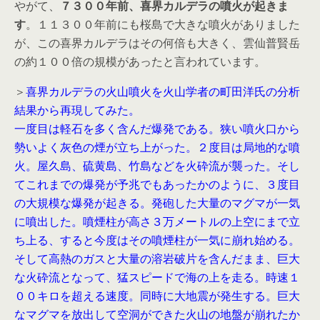
やがて、
７３００年前、喜界カルデラの噴火が起きま
す
。１１３００年前にも桜島で大きな噴火がありました
が、この喜界カルデラはその何倍も大きく、雲仙普賢岳
の約１００倍の規模があったと言われています。
＞
喜界カルデラの火山噴火を火山学者の町田洋氏の分析
結果から再現してみた。
一度目は軽石を多く含んだ爆発である。狭い噴火口から
勢いよく灰色の煙が立ち上がった。２度目は局地的な噴
火。屋久島、硫黄島、竹島などを火砕流が襲った。そし
てこれまでの爆発が予兆でもあったかのように、３度目
の大規模な爆発が起きる。発砲した大量のマグマが一気
に噴出した。噴煙柱が高さ３万メートルの上空にまで立
ち上る、すると今度はその噴煙柱が一気に崩れ始める。
そして高熱のガスと大量の溶岩破片を含んだまま、巨大
な火砕流となって、猛スピードで海の上を走る。時速１
００キロを超える速度。同時に大地震が発生する。巨大
なマグマを放出して空洞ができた火山の地盤が崩れたか