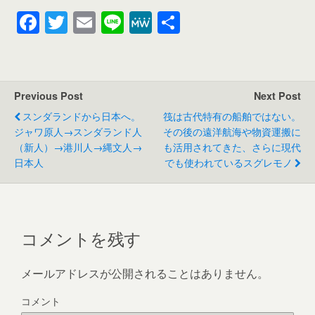
F
T
E
Li
M
共
a
wi
m
n
e
有
c
tt
ail
e
W
e
er
e
Previous Post
Next Post
b
スンダランドから日本へ。
筏は古代特有の船舶ではない。
o
ジャワ原人→スンダランド人
その後の遠洋航海や物資運搬に
（新人）→港川人→縄文人→
も活用されてきた、さらに現代
o
日本人
でも使われているスグレモノ
k
コメントを残す
メールアドレスが公開されることはありません。
コメント