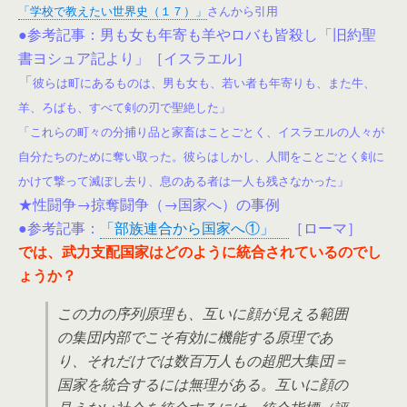
「学校で教えたい世界史（１７）」
さんから引用
●参考記事：男も女も年寄も羊やロバも皆殺し「旧約聖
書ヨシュア記より」［イスラエル］
「
彼らは町にあるものは、男も女も、若い者も年寄りも、また牛、
羊、ろばも、すべて剣の刃で聖絶した」
「これらの町々の分捕り品と家畜はことごとく、イスラエルの人々が
自分たちのために奪い取った。彼らはしかし、人間をことごとく剣に
かけて撃って滅ぼし去り、息のある者は一人も残さなかった」
★性闘争→掠奪闘争（→国家へ）の事例
●参考記事：
「部族連合から国家へ①」
［ローマ］
では、武力支配国家はどのように統合されているのでし
ょうか？
この力の序列原理も、互いに顔が見える範囲
の集団内部でこそ有効に機能する原理であ
り、それだけでは数百万人もの超肥大集団＝
国家を統合するには無理がある。互いに顔の