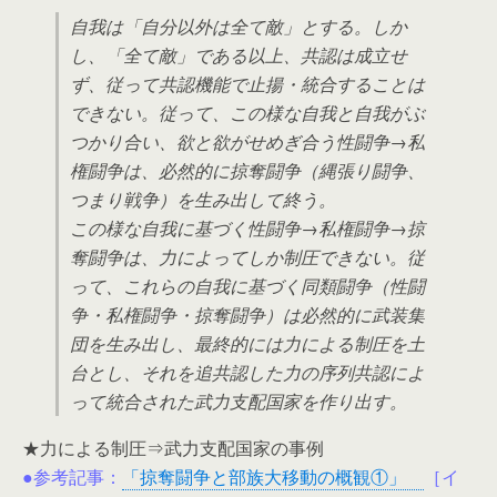
自我は「自分以外は全て敵」とする。しか
し、「全て敵」である以上、共認は成立せ
ず、従って共認機能で止揚・統合することは
できない。従って、この様な自我と自我がぶ
つかり合い、欲と欲がせめぎ合う性闘争→私
権闘争は、必然的に掠奪闘争（縄張り闘争、
つまり戦争）を生み出して終う。
この様な自我に基づく性闘争→私権闘争→掠
奪闘争は、力によってしか制圧できない。従
って、これらの自我に基づく同類闘争（性闘
争・私権闘争・掠奪闘争）は必然的に武装集
団を生み出し、最終的には力による制圧を土
台とし、それを追共認した力の序列共認によ
って統合された武力支配国家を作り出す。
★力による制圧⇒武力支配国家の事例
●参考記事：
「掠奪闘争と部族大移動の概観①」
［イ