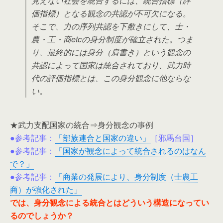
見えない社会を統合するには、統合指標（評
価指標）となる観念の共認が不可欠になる。
そこで、力の序列共認を下敷きにして、士・
農・工・商etcの身分制度が確立された。つま
り、最終的には身分（肩書き）という観念の
共認によって国家は統合されており、武力時
代の評価指標とは、この身分観念に他ならな
い。
★武力支配国家の統合⇒身分観念の事例
●参考記事：
「部族連合と国家の違い」
［邪馬台国］
●参考記事：
「国家が観念によって統合されるのはなん
で？」
●参考記事：
「商業の発展により、身分制度（士農工
商）が強化された」
では、身分観念による統合とはどういう構造になってい
るのでしょうか？