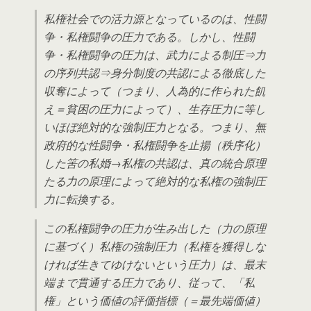
私権社会での活力源となっているのは、性闘
争・私権闘争の圧力である。しかし、性闘
争・私権闘争の圧力は、武力による制圧⇒力
の序列共認⇒身分制度の共認による徹底した
収奪によって（つまり、人為的に作られた飢
え＝貧困の圧力によって）、生存圧力に等し
いほぼ絶対的な強制圧力となる。つまり、無
政府的な性闘争・私権闘争を止揚（秩序化）
した筈の私婚→私権の共認は、真の統合原理
たる力の原理によって絶対的な私権の強制圧
力に転換する。
この私権闘争の圧力が生み出した（力の原理
に基づく）私権の強制圧力（私権を獲得しな
ければ生きてゆけないという圧力）は、最末
端まで貫通する圧力であり、従って、「私
権」という価値の評価指標（＝最先端価値）