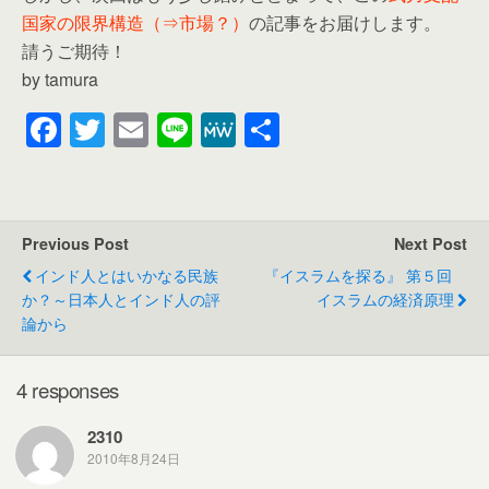
国家の限界構造（⇒市場？）
の記事をお届けします。
請うご期待！
by tamura
F
T
E
Li
M
共
a
wi
m
n
e
有
c
tt
ail
e
W
e
er
e
Previous Post
Next Post
b
インド人とはいかなる民族
『イスラムを探る』 第５回
o
か？～日本人とインド人の評
イスラムの経済原理
論から
o
k
4 responses
2310
2010年8月24日