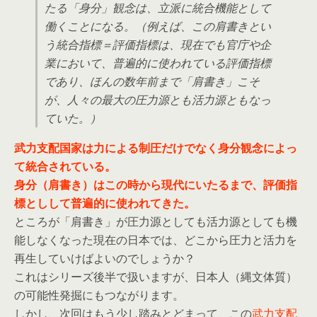
たる「身分」観念は、立派に統合機能として
働くことになる。（例えば、この肩書きとい
う統合指標＝評価指標は、現在でも官庁や企
業において、普遍的に使われている評価指標
であり、ほんの数年前まで「肩書き」こそ
が、人々の最大の圧力源とも活力源ともなっ
ていた。）
武力支配国家は力による制圧だけでなく身分観念によっ
て統合されている。
身分（肩書き）はこの時から現代にいたるまで、評価指
標としして普遍的に使われてきた。
ところが「肩書き」が圧力源としても活力源としても機
能しなくなった現在の日本では、どこから圧力と活力を
再生していけばよいのでしょうか？
これはシリーズ後半で扱いますが、日本人（縄文体質）
の可能性発掘にもつながります。
しかし、次回はもう少し踏みとどまって、この
武力支配