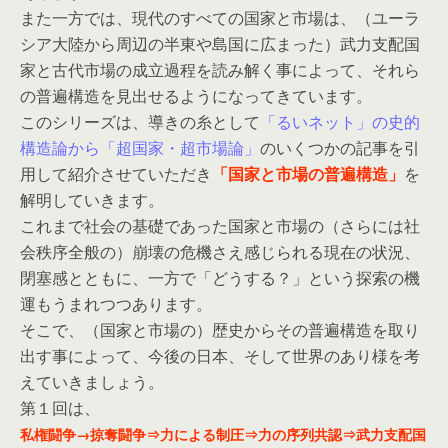
また一方では、現代のすべての国家と市場は、（ユーラ
シア大陸から周辺の半東や島国に広まった）武力支配国
家と古代市場の成立過程を読み解く事によって、それら
の普遍構造を見出せるようになってきています。
このシリーズは、導きの糸として
「るいネット」の史的
構造論から「超国家・超市場論」
のいくつかの記事を引
用して紹介させていただき
「国家と市場の普遍構造」
を
解明していきます。
これまで社会の基礎であった国家と市場の（さらには社
会秩序全般の）崩壊の危機さえ感じられる現在の状況、
閉塞感とともに、一方で「どうする？」という探索の機
運もうまれつつあります。
そこで、（国家と市場の）歴史からその普遍構造を取り
出す事によって、今後の日本、そして世界のあり様を考
えていきましょう。
第１回は、
私権闘争→掠奪闘争⇒力による制圧⇒力の序列共認⇒武力支配国