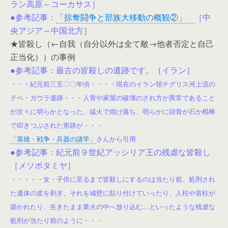
ラン高原～コーカサス］
●参考記事：
「掠奪闘争と部族大移動の概観②」
［中
央アジア～中国北方］
★皆殺し（←自我（自分以外は全て敵→他者否定と自己
正当化））の事例
●参考記事：最古の皆殺しの遺跡です。［イラン］
・・・紀元前三五〇〇年頃・・・・現在のイラン領チグリス河上流の
テベ・ガウラ遺跡・・・人骨や家屋の破壊のされ方が異常であること
が次々に明らかとなった。猛火で焼け落ち、明らかに頭骨が石か棍棒
で叩きつぶされた形跡が・・・
「英雄・戦争・兵器の謎学」
さんから引用
●参考記事：紀元前９世紀アッシリア王の残虐な皆殺し
［メソポタミヤ］
・・・・・女・子供に至るまで皆殺しにするのは当たり前。処刑され
た遺体の皮を剥ぎ、それを城壁に貼り付けていったり、人柱や首柱が
築かれたり、生きたまま業火の中へ放り込む…といったような残虐な
処刑が当たり前のように・・・