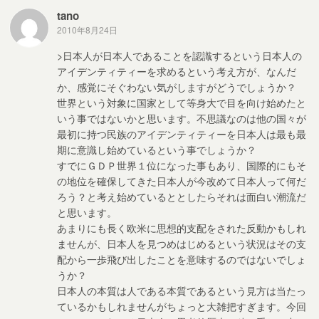
tano
2010年8月24日
>日本人が日本人であることを認識するという日本人の
アイデンティティーを求めるという考え方が、なんだ
か、感覚にそぐわない気がしますがどうでしょうか？
世界という対象に国家として等身大で目を向け始めたと
いう事ではないかと思います。不思議なのは他の国々が
最初に持つ民族のアイデンティティーを日本人は最も最
期に意識し始めているという事でしょうか？
すでにＧＤＰ世界１位になった事もあり、国際的にもそ
の地位を確保してきた日本人が今改めて日本人って何だ
ろう？と考え始めているととしたらそれは面白い潮流だ
と思います。
あまりにも長く欧米に思想的支配をされた反動かもしれ
ませんが、日本人を見つめはじめるという状況はその支
配から一歩飛び出したことを意味するのではないでしょ
うか？
日本人の本質は人である本質であるという見方は当たっ
ているかもしれませんがちょっと大雑把すぎます。今回