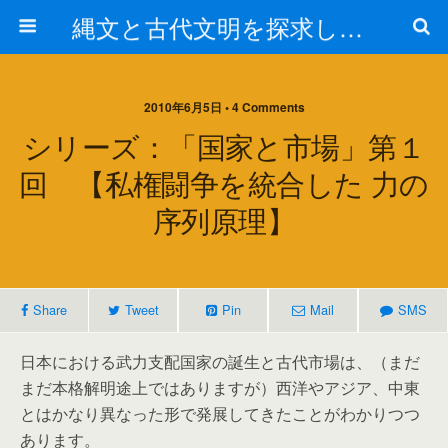
縄文と古代文明を探求しよう！
2010年6月5日 • 4 Comments
シリーズ：「国家と市場」第１
回 【私権闘争を統合した 力の
序列原理】
Share
Tweet
Pin
Mail
SMS
日本における武力支配国家の誕生と古代市場は、（まだ
まだ本格解明途上ではありますが）西洋やアジア、中東
とはかなり異なった形で発展してきたことがわかりつつ
あります。