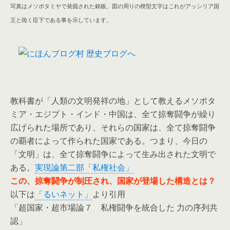
写真はメソポタミヤで発掘された銘板。図の周りの楔型文字はこれがアッシリア国
王と跪く臣下である事を示しています。
教科書が「人類の文明発祥の地」として教えるメソポタ
ミア・エジプト・インド・中国は、全て掠奪闘争が繰り
広げられた場所であり、それらの国家は、全て掠奪闘争
の覇者によって作られた国家である。つまり、今日の
「文明」は、全て掠奪闘争によって生み出された文明で
ある。
実現論第二部「私権社会」
この、掠奪闘争が制圧され、国家が登場した構造とは？
以下は
「るいネット」
より引用
「超国家・超市場論７ 私権闘争を統合した 力の序列共
認」