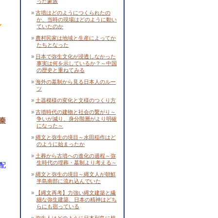
った豪族
古墳はどのようにつくられたの
か、当時の現場はどのように動い
ていたのか
農村民家は地域と生産によってか
たちとなった
日本で弥生文化が浸透しなかった
事実は何を示しているか？～中国
の歴史と重ねてみる
海外の墓制から見る日本人のルー
ツ
土器模様の変化と文様のつくり方
古墳時代の建物と社会の繋がり～
争いが減り、身分階層がより明確
秦
になった～
縄文と弥生の境目～水田稲作はど
のように始まったか
土葬から古墳への進化の過程～弥
生時代の埋葬・墓制より考える～
配
縄文と弥生の境目～縄文人が朝鮮
半島南部に流れ込んでいた
【縄文再考】力強い縄文建築と繊
細な弥生建築、日本の精神はどち
らにも宿っている