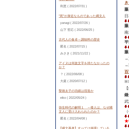
き
利恵
( 2022/07/31 )
藤
日
"死"が身近なものであった縄文人
yanagi
( 2022/07/26 )
藤
山下 哲応
( 2022/06/25 )
南
古代人の食卓～調味料の歴史
平
匿名
( 2022/07/15 )
藤
みさき
( 2021/11/22 )
→
アイヌは何故文字を持たなかったの
→
か？
百
？
( 2022/06/08 )
大庭
( 2020/07/12 )
※
【
聖徳太子の功績は捏造か
鎌
eiko
( 2022/05/24 )
武
弥生時代の解明１ ～倭人は、なぜ縄
（
文人に受け入れられたのか？
匿名
( 2022/04/08 )
★
【縄文再考】すべては循環している