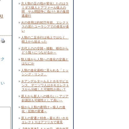
古人類の足の指が変化したのはラ
ミダス猿人とアファール猿人の
間 サル間闘争に負けた末の集団
り
逃避行
火の使用は約80万年前。エレクト
スの居たユーラシアでの発見が多
い
人類の二足歩行は地上ではなく、
樹上から始まった
古代人のの交雑～移動、移住から
どう我々につながるか～
ック
類人猿から人類への進化の定義と
はなにか
人類の進化過程に見られる「ミッ
シング・リンク」
ネアンデルタール人とホモサピエ
さい
ンス、デニソワ人はホモエレクト
スから分岐した可能性が高い？
原人から新人への移ろい～アジア
起源説も可能性として高い～
猿から人類の夜明け～猿人の進
化・拡散の変遷～
原人の変遷と特色～最も古いホモ
エレクトスはアフリカで発見