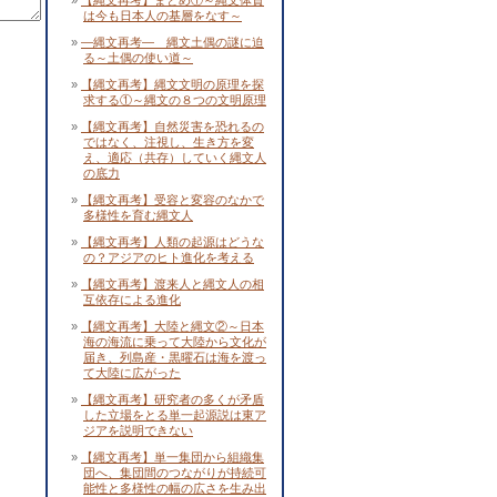
【縄文再考】まとめ①～縄文体質
は今も日本人の基層をなす～
―縄文再考― 縄文土偶の謎に迫
る～土偶の使い道～
【縄文再考】縄文文明の原理を探
求する①～縄文の８つの文明原理
【縄文再考】自然災害を恐れるの
ではなく、注視し、生き方を変
え、適応（共存）していく縄文人
の底力
【縄文再考】受容と変容のなかで
多様性を育む縄文人
【縄文再考】人類の起源はどうな
の？アジアのヒト進化を考える
【縄文再考】渡来人と縄文人の相
互依存による進化
【縄文再考】大陸と縄文②～日本
海の海流に乗って大陸から文化が
届き、列島産・黒曜石は海を渡っ
て大陸に広がった
【縄文再考】研究者の多くが矛盾
した立場をとる単一起源説は東ア
ジアを説明できない
【縄文再考】単一集団から組織集
団へ、集団間のつながりが持続可
能性と多様性の幅の広さを生み出