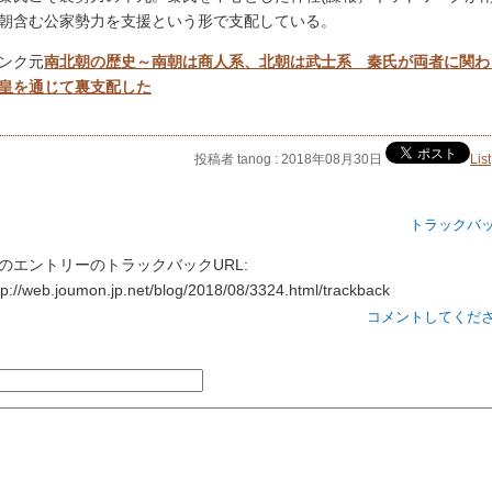
朝含む公家勢力を支援という形で支配している。
ンク元
南北朝の歴史～南朝は商人系、北朝は武士系 秦氏が両者に関わ
皇を通じて裏支配した
投稿者 tanog : 2018年08月30日
List
トラックバ
のエントリーのトラックバックURL:
tp://web.joumon.jp.net/blog/2018/08/3324.html/trackback
コメントしてくだ