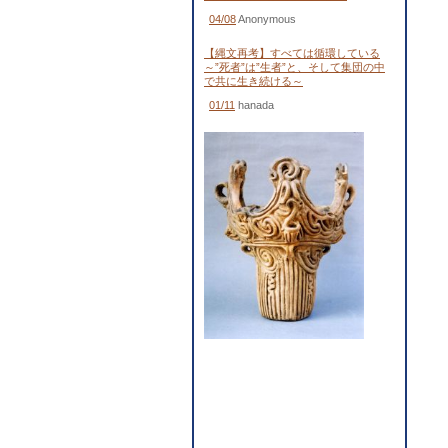
04/08
Anonymous
【縄文再考】すべては循環している
～”死者”は”生者”と、そして集団の中
で共に生き続ける～
01/11
hanada