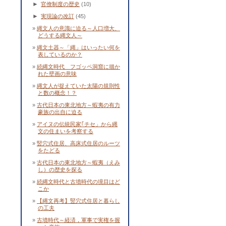
►
官僚制度の歴史
(10)
►
実現論の改訂
(45)
縄文人の意識に迫る～人口増大、
どうする縄文人～
縄文土器～「縄」はいったい何を
表しているのか？
続縄文時代 フゴッペ洞窟に描か
れた壁画の意味
縄文人が捉えていた太陽の規則性
と数の概念！？
古代日本の東北地方～蝦夷の有力
豪族の出自に迫る
アイヌの伝統民家｢チセ」から縄
文の住まいを考察する
竪穴式住居、高床式住居のルーツ
をたどる
古代日本の東北地方～蝦夷（えみ
し）の歴史を探る
続縄文時代と古墳時代の境目はど
こか
【縄文再考】竪穴式住居と暮らし
の工夫
古墳時代～経済，軍事で実権を握