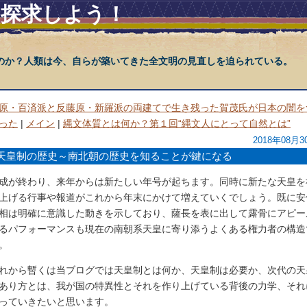
を探求しよう！
のか？人類は今、自らが築いてきた全文明の見直しを迫られている。
原・百済派と反藤原・新羅派の両建てで生き残った賀茂氏が日本の闇を
った
|
メイン
|
縄文体質とは何か？第１回“縄文人にとって自然とは”
2018年08月3
天皇制の歴史～南北朝の歴史を知ることが鍵になる
成が終わり、来年からは新たしい年号が起ちます。同時に新たな天皇を
上げる行事や報道がこれから年末にかけて増えていくでしょう。既に安
相は明確に意識した動きを示しており、薩長を表に出して露骨にアピー
るパフォーマンスも現在の南朝系天皇に寄り添うよくある権力者の構造
。
れから暫くは当ブログでは天皇制とは何か、天皇制は必要か、次代の天
あり方とは、我が国の特異性とそれを作り上げている背後の力学、それ
っていきたいと思います。