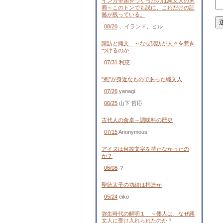
インカ帝国をつくったのは縄文人の末
裔～このトンでも説に、これだけの証
拠が残っている。
08/20
、イランド、ヒル
諏訪と縄文 ～なぜ諏訪が人々を惹き
つけるのか
07/31
利恵
"死"が身近なものであった縄文人
07/26
yanagi
06/25
山下 哲応
古代人の食卓～調味料の歴史
07/15
Anonymous
アイヌは何故文字を持たなかったの
か？
06/08
？
聖徳太子の功績は捏造か
05/24
eiko
弥生時代の解明１ ～倭人は、なぜ縄
文人に受け入れられたのか？