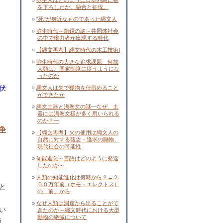
弥生人はどのように日本列島に根
を下ろしたか。融合と征伐。
"死"が身近なものであった縄文人
弥生時代～銅鐸の謎～共同体社会
の中で権力者が出現する時代
【縄文再考】縄文時代の木工技術Ⅰ
弥生時代の大きな追求課題 何故
人類は、国家制度に従うようにな
ったのか
伏
縄文人は矢で獲物を仕留めること
ができたか
縄文土器と渦巻文の謎―なぜ、土
器には渦巻文様が多く用いられる
のか？―
争
【縄文再考】火の使用は縄文人の
自然に対する観念・追求の賜物、
現代社会の可能性
知能進化～言語はどのように発達
したのか～
人類の知能進化は何時から？←２
００万年前（ホモ・エレクトス）
と
の「前」から
なぜ人類は洞窟から出ることがで
い
きたのか～縄文時代における大型
動物の絶滅について
南