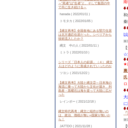
南
～”死者”は”生者”と、そして集団の中
で共に生き続ける～
hanada
( 2022/01/11 )
和
トモタカ
( 2022/01/05 )
秦
【縄文再考】全国各地にある竪穴住居
以
は北方適応住居だった。シベリアから
技術流入したか？
※
縄文 中の人
( 2022/01/11 )
【
ミトラ
( 2022/01/10 )
☆
シリーズ「日本人の起源」（４） 縄文
★
人はどのように形成されていったのか
裏
ツヨシ
( 2021/12/22 )
氏
【縄文再考】大陸と縄文②～日本海の
ロ
海流に乗って大陸から文化が届き、列
島産・黒曜石は海を渡って大陸に広が
った
大
レインボー
( 2021/12/18 )
に
縄文時代再考：縄文に稲作が無いの
「
は、政治、徴税が無い=国家が無いか
ら！
※
【
JA7TDO
( 2021/11/28 )