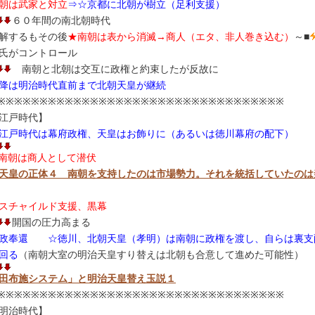
朝は武家と対立
⇒☆京都に北朝が樹立（足利支援）
６０年間の南北朝時代
解するもその後
★南朝は表から消滅→商人（エタ、非人巻き込む）
～■
氏がコントロール
南朝と北朝は交互に政権と約束したが反故に
降は明治時代直前まで北朝天皇が継続
※※※※※※※※※※※※※※※※※※※※※※※※※※※※※※※※※※
江戸時代】
江戸時代は幕府政権、天皇はお飾りに（あるいは徳川幕府の配下）
南朝は商人として潜伏
天皇の正体４ 南朝を支持したのは市場勢力。それを統括していたのは
スチャイルド支援、黒幕
開国の圧力高まる
政奉還
☆徳川、北朝天皇（孝明）は南朝に政権を渡し、自らは裏支
回る
（南朝大室の明治天皇すり替えは北朝も合意して進めた可能性）
田布施システム」と明治天皇替え玉説１
※※※※※※※※※※※※※※※※※※※※※※※※※※※※※※※※※※
明治時代】