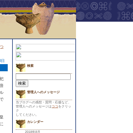
つ
0日
検索
検
祀
索:
倍
ル
管理人へのメッセージ
で
当ブログへの感想・質問・応援など、
管理人へのメッセージは
ココ
をクリッ
ク
してください。
皇
カレンダー
に
2018年8月