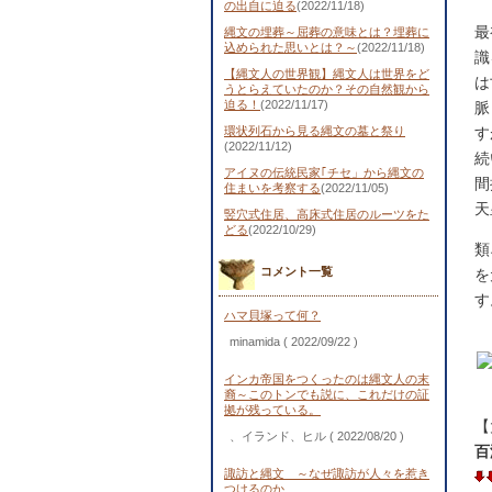
の出自に迫る
(2022/11/18)
最
縄文の埋葬～屈葬の意味とは？埋葬に
込められた思いとは？～
(2022/11/18)
識
【縄文人の世界観】縄文人は世界をど
は
うとらえていたのか？その自然観から
迫る！
(2022/11/17)
脈
環状列石から見る縄文の墓と祭り
す
(2022/11/12)
続
アイヌの伝統民家｢チセ」から縄文の
間
住まいを考察する
(2022/11/05)
天
竪穴式住居、高床式住居のルーツをた
どる
(2022/10/29)
類
コメント一覧
を
す
ハマ貝塚って何？
minamida
( 2022/09/22 )
インカ帝国をつくったのは縄文人の末
裔～このトンでも説に、これだけの証
拠が残っている。
【
、イランド、ヒル
( 2022/08/20 )
百
諏訪と縄文 ～なぜ諏訪が人々を惹き
つけるのか