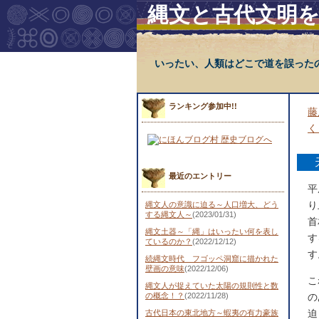
縄文と古代文明
いったい、人類はどこで道を誤った
ランキング参加中!!
藤
く
最近のエントリー
平
り
縄文人の意識に迫る～人口増大、どう
する縄文人～
(2023/01/31)
首
縄文土器～「縄」はいったい何を表し
す
ているのか？
(2022/12/12)
す
続縄文時代 フゴッペ洞窟に描かれた
壁画の意味
(2022/12/06)
こ
縄文人が捉えていた太陽の規則性と数
の概念！？
(2022/11/28)
の
迫
古代日本の東北地方～蝦夷の有力豪族