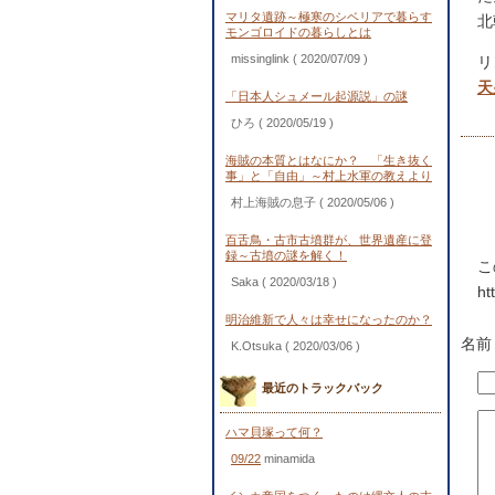
マリタ遺跡～極寒のシベリアで暮らす
北
モンゴロイドの暮らしとは
missinglink
( 2020/07/09 )
リ
天
「日本人シュメール起源説」の謎
ひろ
( 2020/05/19 )
海賊の本質とはなにか？ 「生き抜く
事」と「自由」～村上水軍の教えより
村上海賊の息子
( 2020/05/06 )
百舌鳥・古市古墳群が、世界遺産に登
録～古墳の謎を解く！
こ
Saka
( 2020/03/18 )
ht
明治維新で人々は幸せになったのか？
名前
K.Otsuka
( 2020/03/06 )
最近のトラックバック
ハマ貝塚って何？
09/22
minamida