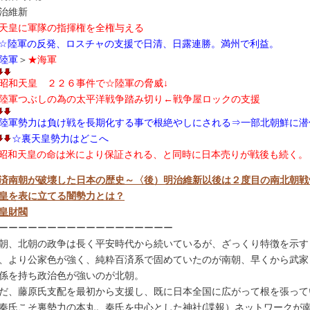
治維新
天皇に軍隊の指揮権を全権与える
☆陸軍の反発、ロスチャの支援で日清、日露連勝。満州で利益。
陸軍
＞
★海軍
昭和天皇 ２２６事件で☆陸軍の脅威↓
陸軍つぶしの為の太平洋戦争踏み切り←戦争屋ロックの支援
陸軍勢力は負け戦を長期化する事で根絶やしにされる⇒一部北朝鮮に潜
☆裏天皇勢力はどこへ
昭和天皇の命は米により保証される、と同時に日本売りが戦後も続く。
済南朝が破壊した日本の歴史～〈後）明治維新以後は２度目の南北朝戦
皇を表に立てる闇勢力とは？
皇財閥
ーーーーーーーーーーーーーーーーーー
朝、北朝の政争は長く平安時代から続いているが、ざっくり特徴を示す
、より公家色が強く、純粋百済系で固めていたのが南朝、早くから武家
係を持ち政治色が強いのが北朝。
だ、藤原氏支配を最初から支援し、既に日本全国に広がって根を張って
秦氏こそ裏勢力の本丸。秦氏を中心とした神社(諜報）ネットワークが