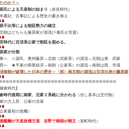
たのか？～
原氏による天皇制の始まり
（奈良時代）
本書紀、古事記による歴史の書き換え
原不比等による朝廷勢力の確立
北朝はどちらも藤原家が源流(
秦氏が支援）
安時代に百済系公家で朝廷を固める。
原家が分裂
東へ ☆源氏、奥州藤原→北朝（武家系）の源流→北朝は東、武家
西へ ★平家の商業経済→南朝（公家系）の源流→南朝は西、市場
済南朝が破壊した日本の歴史～〈前）南北朝の源流は百済出身の藤原家
※※※※※※※※※※※※※※※※※※※※※※※※※※※※※※※※※※
鎌倉時代】
倉時代後期に南家、北家２系統に分かれる
（但し基本は交代制）
家の力上昇、公家の没落
公家最初の危機）
後醍醐が天皇政権主張 吉野で南朝が樹立
（室町時代）