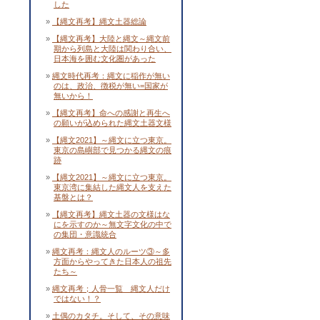
した
【縄文再考】縄文土器総論
【縄文再考】大陸と縄文～縄文前
期から列島と大陸は関わり合い、
日本海を囲む文化圏があった
縄文時代再考：縄文に稲作が無い
のは、政治、徴税が無い=国家が
無いから！
【縄文再考】命への感謝と再生へ
の願いが込められた縄文土器文様
【縄文2021】～縄文に立つ東京。
東京の島嶼部で見つかる縄文の痕
跡
【縄文2021】～縄文に立つ東京。
東京湾に集結した縄文人を支えた
基盤とは？
【縄文再考】縄文土器の文様はな
にを示すのか～無文字文化の中で
の集団・意識統合
縄文再考：縄文人のルーツ③～多
方面からやってきた日本人の祖先
たち～
縄文再考；人骨一覧 縄文人だけ
ではない！？
土偶のカタチ。そして、その意味