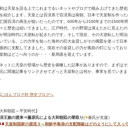
初は天皇を語る上でこれまでるいネットやブログで積み上げてきた歴史
を紹介します。天皇とは百済系で百済系は南朝。日本で天皇制を作った
亡国百済の再生が狙いだったのです。600年から2100年までの1500年
々と歴史は続いてきました。江戸時代、その野望は潰えたかに見えたの
が明治時代に大逆転が起きたのです。そして現在、その大逆転した明治
いている。この力学を知った海外の巨大金貸しがその構図を使って日本
接的に支配してきました。現在その金貸しの力が風前の灯になっており
皇制はどこへ向うのか・・・新局面を迎えています。
ネットに天皇の登場から歴史を俯瞰した記事がありますので、まずはそ
元に関連記事をリンクさせてざっと天皇制とは何か、事実を見ていきま
。
大和朝廷～平安時代】
済王族の渡来⇒藤原氏による大和朝廷の乗取り
(
秦氏が支援）
天皇制国家の源流３～朝鮮半島発の支配階級はどのようにして入っ