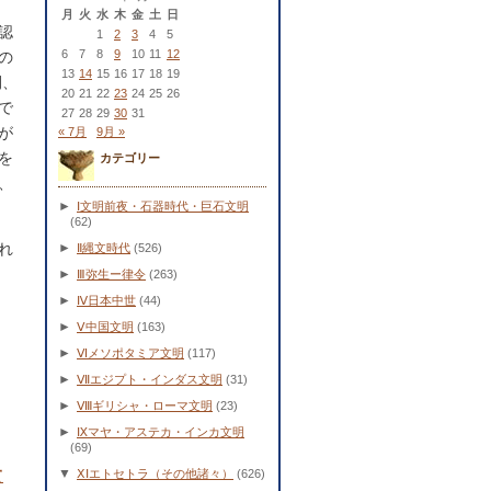
月
火
水
木
金
土
日
認
1
2
3
4
5
6
7
8
9
10
11
12
の
13
14
15
16
17
18
19
間、
20
21
22
23
24
25
26
で
27
28
29
30
31
が
« 7月
9月 »
を
カテゴリー
、
►
Ⅰ文明前夜・石器時代・巨石文明
(62)
れ
►
Ⅱ縄文時代
(526)
►
Ⅲ弥生ー律令
(263)
►
Ⅳ日本中世
(44)
►
Ⅴ中国文明
(163)
►
Ⅵメソポタミア文明
(117)
►
Ⅶエジプト・インダス文明
(31)
►
Ⅷギリシャ・ローマ文明
(23)
►
Ⅸマヤ・アステカ・インカ文明
(69)
▼
て
ⅩⅠエトセトラ（その他諸々）
(626)