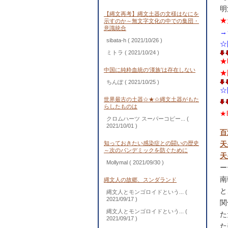
明
【縄文再考】縄文土器の文様はなにを
★
示すのか～無文字文化の中での集団・
意識統合
→
sibata-h
( 2021/10/26 )
☆
ミトラ
( 2021/10/24 )
★
中国に純粋血統の‘漢族’は存在しない
★
ちんぽ
( 2021/10/25 )
☆
世界最古の土器☆★☆縄文土器がもた
らしたものは
★
クロムハーツ スーパーコピー...
(
2021/10/01 )
百
知っておきたい感染症との闘いの歴史
天
～次のパンデミックを防ぐために
天
Mollymal
( 2021/09/30 )
ー
南
縄文人の故郷、スンダランド
と
縄文人とモンゴロイドという...
(
2021/09/17 )
関
縄文人とモンゴロイドという...
(
た
2021/09/17 )
た