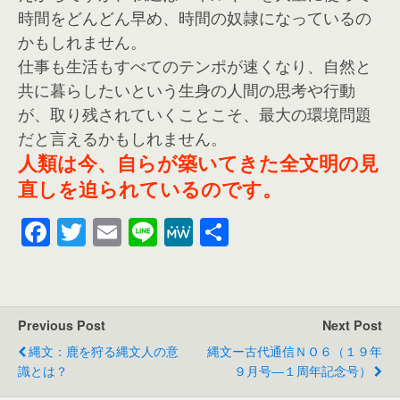
時間をどんどん早め、時間の奴隷になっているの
かもしれません。
仕事も生活もすべてのテンポが速くなり、自然と
共に暮らしたいという生身の人間の思考や行動
が、取り残されていくことこそ、最大の環境問題
だと言えるかもしれません。
人類は今、自らが築いてきた全文明の見
直しを迫られているのです。
F
T
E
Li
M
共
a
wi
m
n
e
有
c
tt
ail
e
W
e
er
e
Previous Post
Next Post
b
縄文：鹿を狩る縄文人の意
縄文ー古代通信ＮＯ６（１９年
o
識とは？
９月号―１周年記念号）