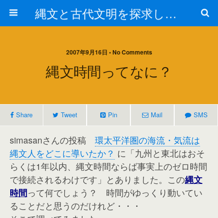
縄文と古代文明を探求しよう！
2007年9月16日 • No Comments
縄文時間ってなに？
Share
Tweet
Pin
Mail
SMS
simasanさんの投稿
環太平洋圏の海流・気流は
縄文人をどこに導いたか？
に「九州と東北はおそ
らくは1年以内、縄文時間ならば事実上のゼロ時間
で接続されるわけです」とありました。この
縄文
時間
って何でしょう？ 時間がゆっくり動いてい
ることだと思うのだけれど・・・