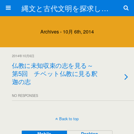
縄文と古代文明を探求しよう！
Archives › 10月 6th, 2014
2014年10月6日
仏教に未知収束の志を見る～
第5回 チベット仏教に見る釈
迦の志
NO RESPONSES
Back to top
Mobile
Desktop