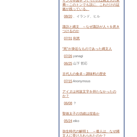
インカ帝国をつくったのは縄文人の末
裔～このトンでも説に、これだけの証
拠が残っている。
08/20
、イランド、ヒル
諏訪と縄文 ～なぜ諏訪が人々を惹き
つけるのか
07/31
利恵
"死"が身近なものであった縄文人
07/26
yanagi
06/25
山下 哲応
古代人の食卓～調味料の歴史
07/15
Anonymous
アイヌは何故文字を持たなかったの
か？
06/08
？
聖徳太子の功績は捏造か
05/24
eiko
弥生時代の解明１ ～倭人は、なぜ縄
文人に受け入れられたのか？