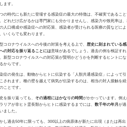
します。
つの時代にも新たに登場する感染症の最大の特徴は、不確実であること
。どれだけ広がるかは専門家にも分かりませんし、感染力や致死率は、
の人口構成や感染症への対応策、感染者が受けられる医療の質などによ
、いくらでも変わります。
型コロナウイルスへの今後の対策を考える上で、
歴史に刻まれている感
への対応を振り返ることには
意味があるでしょう。過去の例を検証すれ
、新型コロナウイルスへの対応策が賢明かどうかを判断するヒントにな
るからです。
染症の発生は、動物からヒトに伝染する「人獣共通感染症」によって引
こされます。種の壁を越えて病気が伝染するのは、相当の対人接触を経
のことです。
史を振り返っても、
その過程にはかなりの時間
がかかっています。例え
ラリアが非ヒト霊長類からヒトに感染するまでには、
数千年の年月
が過
いました。
かし過去50年に限っても、300以上の病原体が新たに出現（または再出