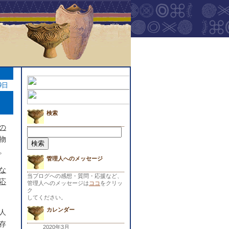
9日
検索
の
検
索:
物
。
管理人へのメッセージ
な
当ブログへの感想・質問・応援など、
応
管理人へのメッセージは
ココ
をクリッ
ク
してください。
カレンダー
人
存
2020年3月