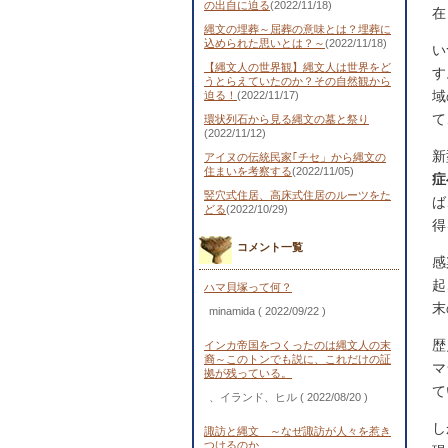
の出自に迫る
(2022/11/18)
在
縄文の埋葬～屈葬の意味とは？埋葬に
込められた思いとは？～
(2022/11/18)
い
【縄文人の世界観】縄文人は世界をど
す
うとらえていたのか？その自然観から
域
迫る！
(2022/11/17)
て
環状列石から見る縄文の墓と祭り
(2022/11/12)
新
アイヌの伝統民家｢チセ」から縄文の
住まいを考察する
(2022/11/05)
症
竪穴式住居、高床式住居のルーツをた
ば
どる
(2022/10/29)
得
コメント一覧
感
起
ハマ貝塚って何？
末
minamida
( 2022/09/22 )
歴
インカ帝国をつくったのは縄文人の末
裔～このトンでも説に、これだけの証
マ
拠が残っている。
て
、イランド、ヒル
( 2022/08/20 )
し
諏訪と縄文 ～なぜ諏訪が人々を惹き
つけるのか