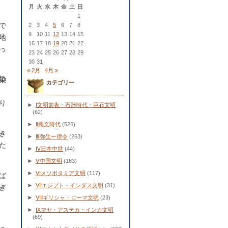
月
火
水
木
金
土
日
1
で
2
3
4
5
6
7
8
9
10
11
12
13
14
15
地
16
17
18
19
20
21
22
っ
23
24
25
26
27
28
29
30
31
« 2月
4月 »
染
カテゴリー
り
►
Ⅰ文明前夜・石器時代・巨石文明
(62)
►
Ⅱ縄文時代
(526)
き
►
Ⅲ弥生ー律令
(263)
た
►
Ⅳ日本中世
(44)
►
Ⅴ中国文明
(163)
►
Ⅵメソポタミア文明
(117)
ば
►
Ⅶエジプト・インダス文明
(31)
ぎ
►
Ⅷギリシャ・ローマ文明
(23)
►
Ⅸマヤ・アステカ・インカ文明
(69)