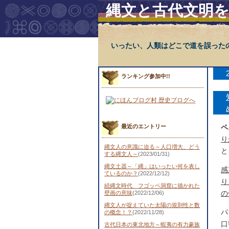
縄文と古代文明
いったい、人類はどこで道を誤った
ランキング参加中!!
最近のエントリー
ペ
り
縄文人の意識に迫る～人口増大、どう
と
する縄文人～
(2023/01/31)
縄文土器～「縄」はいったい何を表し
感
ているのか？
(2022/12/12)
り
続縄文時代 フゴッペ洞窟に描かれた
の
壁画の意味
(2022/12/06)
縄文人が捉えていた太陽の規則性と数
パ
の概念！？
(2022/11/28)
口
古代日本の東北地方～蝦夷の有力豪族