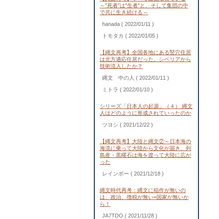
～”死者”は”生者”と、そして集団の中
で共に生き続ける～
hanada
( 2022/01/11 )
トモタカ
( 2022/01/05 )
【縄文再考】全国各地にある竪穴住居
は北方適応住居だった。シベリアから
技術流入したか？
縄文 中の人
( 2022/01/11 )
ミトラ
( 2022/01/10 )
シリーズ「日本人の起源」（４） 縄文
人はどのように形成されていったのか
ツヨシ
( 2021/12/22 )
【縄文再考】大陸と縄文②～日本海の
海流に乗って大陸から文化が届き、列
島産・黒曜石は海を渡って大陸に広が
った
レインボー
( 2021/12/18 )
縄文時代再考：縄文に稲作が無いの
は、政治、徴税が無い=国家が無いか
ら！
JA7TDO
( 2021/11/28 )