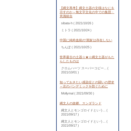
【縄文再考】縄文土器の文様はなにを
示すのか～無文字文化の中での集団・
意識統合
sibata-h
( 2021/10/26 )
ミトラ
( 2021/10/24 )
中国に純粋血統の‘漢族’は存在しない
ちんぽ
( 2021/10/25 )
世界最古の土器☆★☆縄文土器がもた
らしたものは
クロムハーツ スーパーコピー...
(
2021/10/01 )
知っておきたい感染症との闘いの歴史
～次のパンデミックを防ぐために
Mollymal
( 2021/09/30 )
縄文人の故郷、スンダランド
縄文人とモンゴロイドという...
(
2021/09/17 )
縄文人とモンゴロイドという...
(
2021/09/17 )