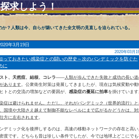
を探求しよう！
のか？人類は今、自らが築いてきた全文明の見直しを迫られている。
2020年3月19日
2020年03月1
知っておきたい感染症との闘いの歴史～次のパンデミックを防ぐた
めに
スト、天然痘、結核、コレラ
――
人類が歩んできた失敗と成功の長い道
があります
。公衆衛生対策は発展してきましたが、現在は気候変動や動
ヒトとの交流の増加などの要因が、
感染症の蔓延に拍車
を掛けています
染症は避けられません。ただし、それがパンデミック（世界的流行）と
、国境や大陸さえ越えて制御不能なレベルにまで広がるかどうかは、対
仕方に左右されます
。
ンデミック化を後押しするのは、高速の移動ネットワークの存在と高い
密度です。どちらも昔は珍しい条件でしたが、今では地球上どこにでも