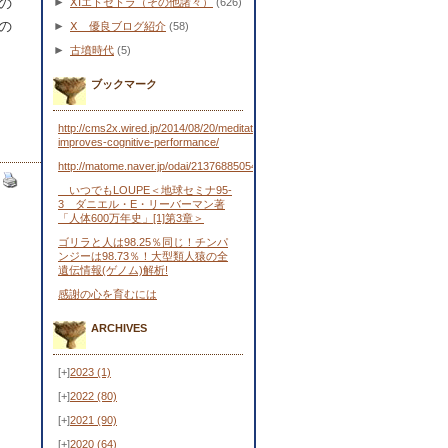
の
►
ⅩⅠエトセトラ（その他諸々）
(626)
の
►
Ⅹ 優良ブログ紹介
(58)
►
古墳時代
(5)
ブックマーク
http://cms2x.wired.jp/2014/08/20/meditation-
improves-cognitive-performance/
http://matome.naver.jp/odai/2137688505443481701
いつでもLOUPE＜地球セミナ95-
3 ダニエル・E・リーバーマン著
「人体600万年史」[1]第3章＞
ゴリラと人は98.25％同じ！チンパ
ンジーは98.73％！大型類人猿の全
遺伝情報(ゲノム)解析!
感謝の心を育むには
ARCHIVES
[+]
2023
(1)
[+]
2022
(80)
[+]
2021
(90)
[+]
2020
(64)