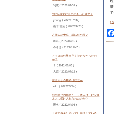
現
利恵
( 2022/07/31 )
増
で
"死"が身近なものであった縄文人
yanagi
( 2022/07/26 )
(
山下 哲応
( 2022/06/25 )
古代人の食卓～調味料の歴史
匿名
( 2022/07/15 )
みさき
( 2021/11/22 )
アイヌは何故文字を持たなかったの
か？
？
( 2022/06/08 )
大庭
( 2020/07/12 )
聖徳太子の功績は捏造か
eiko
( 2022/05/24 )
弥生時代の解明１ ～倭人は、なぜ縄
文人に受け入れられたのか？
匿名
( 2022/04/08 )
【縄文再考】すべては循環している