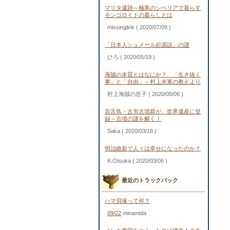
マリタ遺跡～極寒のシベリアで暮らす
モンゴロイドの暮らしとは
missinglink
( 2020/07/09 )
「日本人シュメール起源説」の謎
ひろ
( 2020/05/19 )
海賊の本質とはなにか？ 「生き抜く
事」と「自由」～村上水軍の教えより
村上海賊の息子
( 2020/05/06 )
百舌鳥・古市古墳群が、世界遺産に登
録～古墳の謎を解く！
Saka
( 2020/03/18 )
明治維新で人々は幸せになったのか？
K.Otsuka
( 2020/03/06 )
最近のトラックバック
ハマ貝塚って何？
09/22
minamida