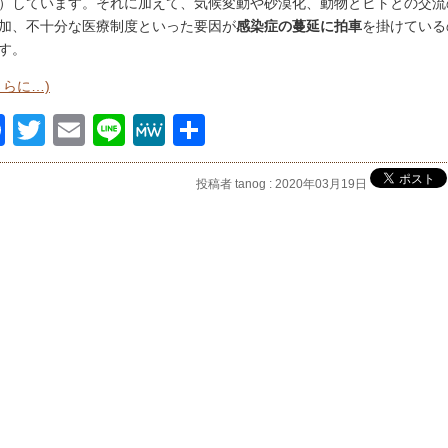
）しています。それに加えて、気候変動や砂漠化、動物とヒトとの交流
加、不十分な医療制度といった要因が
感染症の蔓延に拍車
を掛けている
す。
さらに…)
Facebook
Twitter
Email
Line
MeWe
共
有
投稿者 tanog : 2020年03月19日