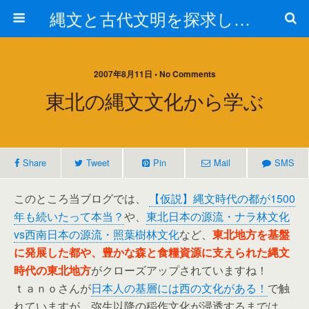
縄文と古代文明を探求しよう！
2007年8月11日 • No Comments
東北の縄文文化から学ぶ
Share
Tweet
Pin
Mail
SMS
このところ当ブログでは、
【仮説】縄文時代の都が1500
年も続いたって本当？
や、
東北日本の源流・ナラ林文化
vs西南日本の源流・照葉樹林文化
など、
東北地方を基盤
に発展した都や、豊かな森と食糧資源に支えられた縄文
時代の東北地方
がクローズアップされていますね！
ｔａｎｏさんが
日本人の基層には西の文化がある！
で触
れていますが、弥生以降の稲作文化が浸透するまでは、