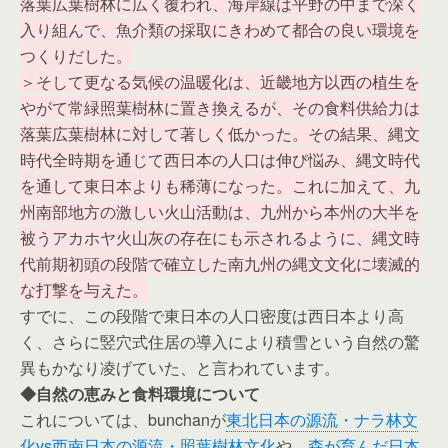
落葉広葉樹林に広く覆われ、海岸線は平野の中まで深く
入り組んで、魚介類の採取にきわめて都合の良い環境を
つくりだした。
＞そして更なる気候の温暖化は、近畿地方以西の植生を
やがて常緑照葉樹林に置き換えるが、その食料供給力は
落葉広葉樹林に対して著しく低かった。その結果、縄文
時代全時期を通じて西日本の人口は伸び悩み、縄文時代
を通して東日本よりも稀薄になった。これに加えて、九
州南部地方の激しい火山活動は、九州から本州の大半を
被うアカホヤ火山灰の存在にも示されるように、縄文時
代前期初頭の段階で確立した南九州の縄文文化に壊滅的
な打撃を与えた。
すでに、この段階で東日本の人口密度は西日本より高
く、さらに竪穴式住居の導入により積雪という自然の驚
異もかなり凌げていた、と言われています。
◆自然の恵みと食料環境について
これについては、bunchanが
東北日本の源流・ナラ林文
化vs西南日本の源流・照葉樹林文化
や、
森が育んだ日本