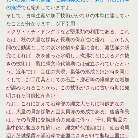
の漁撈
でも紹介していますよ。
そして、食糧生産や加工技術がかなりの水準に達してい
たことが分かります。以下引用
＞クリ・トチ・ドングリなど堅果類の利用である。これ
らは、秋の大量な採集と長期の保存性に優れ、しかも人
間の活動源としての炭水化物を多量に含む。渡辺誠の研
究によれば、灰を使った水晒し、煮沸などによるアク抜
きの技術は、既に縄文時代前期には確立されていたとい
う。近年では、定住の実現、集落の形成とほぼ時を同じ
くして、加工用具としての石皿・磨石等の爆発的な増加
が認められることから、この技術がさらに古い時期に発
明された可能性が高い。
なお、これに加えて沿岸部の縄文人たちに特徴的なの
は、大量の貝類採取と巨大貝塚の形成である。後藤和民
は、その背景に交換経済の発達に伴う、“干し貝”製品の
集中的な製造を指摘した。縄文時代後期には、仙台湾周
辺と茨城県霞ヶ浦沿岸で全国にさきがけて製塩土器によ