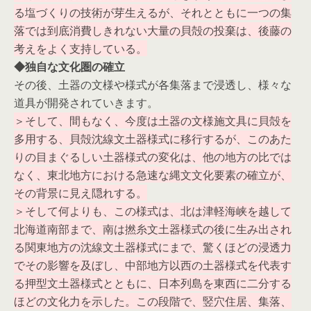
る塩づくりの技術が芽生えるが、それとともに一つの集
落では到底消費しきれない大量の貝殻の投棄は、後藤の
考えをよく支持している。
◆独自な文化圏の確立
その後、土器の文様や様式が各集落まで浸透し、様々な
道具が開発されていきます。
＞そして、間もなく、今度は土器の文様施文具に貝殻を
多用する、貝殻沈線文土器様式に移行するが、このあた
りの目まぐるしい土器様式の変化は、他の地方の比では
なく、東北地方における急速な縄文文化要素の確立が、
その背景に見え隠れする。
＞そして何よりも、この様式は、北は津軽海峡を越して
北海道南部まで、南は撚糸文土器様式の後に生み出され
る関東地方の沈線文土器様式にまで、驚くほどの浸透力
でその影響を及ぼし、中部地方以西の土器様式を代表す
る押型文土器様式とともに、日本列島を東西に二分する
ほどの文化力を示した。この段階で、竪穴住居、集落、