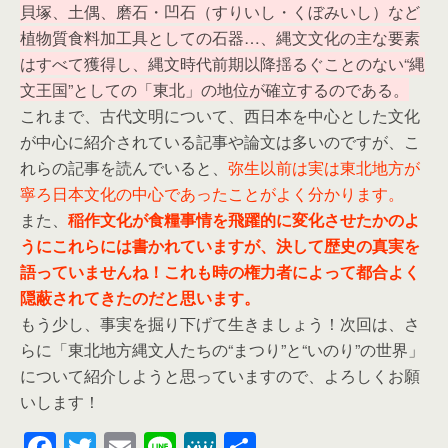
貝塚、土偶、磨石・凹石（すりいし・くぼみいし）など
植物質食料加工具としての石器…、縄文文化の主な要素
はすべて獲得し、縄文時代前期以降揺るぐことのない“縄
文王国”としての「東北」の地位が確立するのである。
これまで、古代文明について、西日本を中心とした文化
が中心に紹介されている記事や論文は多いのですが、こ
れらの記事を読んでいると、
弥生以前は実は東北地方が
寧ろ日本文化の中心であったことがよく分かります。
また、
稲作文化が食糧事情を飛躍的に変化させたかのよ
うにこれらには書かれていますが、決して歴史の真実を
語っていませんね！これも時の権力者によって都合よく
隠蔽されてきたのだと思います。
もう少し、事実を掘り下げて生きましょう！次回は、さ
らに「東北地方縄文人たちの“まつり”と“いのり”の世界」
について紹介しようと思っていますので、よろしくお願
いします！
F
T
E
Li
M
共