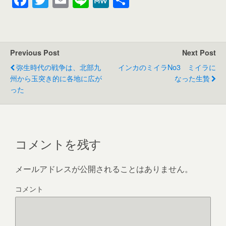
a
wi
m
n
e
有
c
tt
ail
e
W
e
er
e
Previous Post
Next Post
b
弥生時代の戦争は、北部九
インカのミイラNo3 ミイラに
o
州から玉突き的に各地に広が
なった生贄
った
o
k
コメントを残す
メールアドレスが公開されることはありません。
コメント