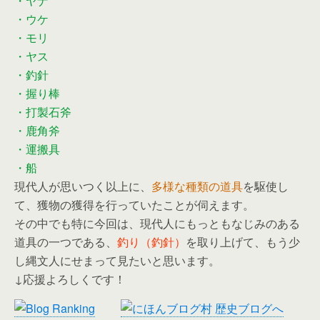
・ヤナ
・ウケ
・モリ
・ヤス
・釣針
・握り棒
・打製石斧
・鹿角斧
・運搬具
・船
現代人が思いつく以上に、
多様な種類の道具
を駆使し
て、獲物の獲得を行っていたことが伺えます。
その中でも特に今回は、現代人にもっともなじみのある
道具の一つである、
釣り（釣針）
を取り上げて、もう少
し縄文人にせまって見たいと思います。
↓応援よろしくです！