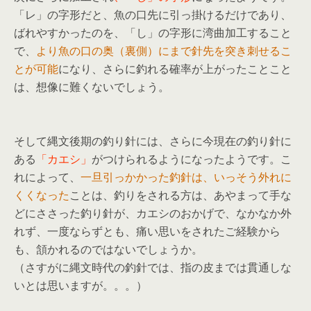
「レ」の字形だと、魚の口先に引っ掛けるだけであり、
ばれやすかったのを、「し」の字形に湾曲加工すること
で、
より魚の口の奥（裏側）にまで針先を突き刺せるこ
とが可能
になり、さらに釣れる確率が上がったことこと
は、想像に難くないでしょう。
そして縄文後期の釣り針には、さらに今現在の釣り針に
ある
「カエシ」
がつけられるようになったようです。こ
れによって、
一旦引っかかった釣針は、いっそう外れに
くくなった
ことは、釣りをされる方は、あやまって手な
どにささった釣り針が、カエシのおかげで、なかなか外
れず、一度ならずとも、痛い思いをされたご経験から
も、頷かれるのではないでしょうか。
（さすがに縄文時代の釣針では、指の皮までは貫通しな
いとは思いますが。。。）