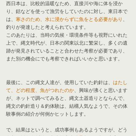
西日本は、比較的温暖なため、直接川や海に体を浸か
り、銛などを使って漁労をしていたのに対し、東日本で
は、
寒さのため、水に浸からずに魚をとる必要があり
、
釣りが発達したと考えられています。
このあたりは、当時の気候・環境条件等も視野にいれた
上で、縄文時代が、日本の関東以北に繁栄し、多くの遺
跡が発見されていることと合わせた考察が必要であり、
また別の機会にでも考察できればいいかと思います。
最後に、この縄文人達が、使用していた釣針は、
はたし
て、どの程度、魚がつれたのか
、興味が沸くと思います
が、ネットで調べてみると、縄文土器造りとならんで、
縄文の釣針造り＆釣体験は、結構人気なようで、その体
験事例の紹介が何例かヒットします。
で、結果はというと、成功事例もあるようですが、どう