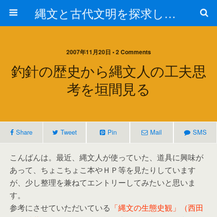
縄文と古代文明を探求しよう！
2007年11月20日 • 2 Comments
釣針の歴史から縄文人の工夫思
考を垣間見る
Share
Tweet
Pin
Mail
SMS
こんばんは。最近、縄文人が使っていた、道具に興味が
あって、ちょこちょこ本やＨＰ等を見たりしています
が、少し整理を兼ねてエントリーしてみたいと思いま
す。
参考にさせていただいている
「縄文の生態史観」（西田