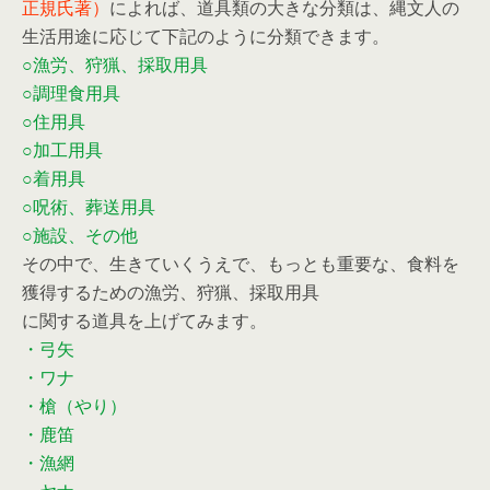
正規氏著）
によれば、道具類の大きな分類は、縄文人の
生活用途に応じて下記のように分類できます。
○漁労、狩猟、採取用具
○調理食用具
○住用具
○加工用具
○着用具
○呪術、葬送用具
○施設、その他
その中で、生きていくうえで、もっとも重要な、食料を
獲得するための漁労、狩猟、採取用具
に関する道具を上げてみます。
・弓矢
・ワナ
・槍（やり）
・鹿笛
・漁網