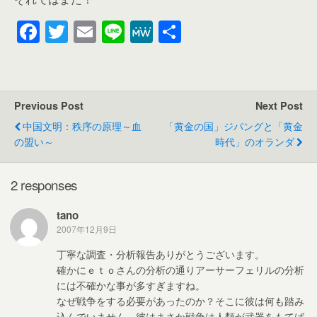
F
T
E
Li
M
共
a
wi
m
n
e
有
c
tt
ail
e
W
e
er
e
Previous Post
Next Post
b
中国文明：秩序の原理～血
「黄金の国」ジパングと「黄金
o
の盟い～
時代」のオランダ
o
k
2 responses
tano
2007年12月9日
丁寧な調査・分析報告ありがとうございます。
確かにｅｔｏさんの分析の通りアーサーフェリルの分析
には不確かな事が多すぎますね。
なぜ戦争をする必要があったのか？そこに彼は何も踏み
込んでいません。彼はまさか戦争は人類が武器をもてば