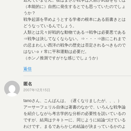
（本能的に）自然に発生するとでも思っていたのでしょ
うか？
戦争起源を早めようとする学者の根本にある筋書きとは
どうなっているんでしょう。
人類とは元々好戦的な動物である⇒戦争は必要悪である
⇒戦争は決してなくならない。⇒・・・⇒故にこれまで
の忌まわしい西洋の戦争の歴史は否定されるべきもので
はないｏｒ常に平和運動は必要だ。
（ホンノ推測ですが↑な感じでしょうか）
返信
匿名
2007年12月15日
tanoさん、こんばんは。（遅くなりましたが、、、）
アーサーフェリル自体は著書のなかで、いろんな戦争論
を紹介しながら考古学的な分析の必要性を説いているの
ですが、結局はテキトーに、同じように結論づけている
わけです。まるであらかじめ結論が決まっているかのよ